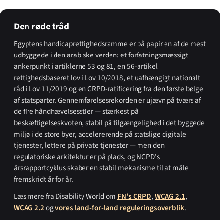
Den røde tråd
Egyptens handicaprettighedsramme er på papir en af de mest
udbyggede i den arabiske verden: et forfatningsmæssigt
ankerpunkt i artiklerne 53 og 81, en 56-artikel
rettighedsbaseret lov i Lov 10/2018, et uafhængigt nationalt
råd i Lov 11/2019 og en CRPD-ratificering fra den første bølge
af statsparter. Gennemførelsesrekorden er ujævn på tværs af
de fire håndhævelsesstier — stærkest på
beskæftigelseskvoten, stabil på tilgængelighed i det byggede
miljø i de store byer, accelererende på statslige digitale
tjenester, lettere på private tjenester — men den
regulatoriske arkitektur er på plads, og NCPD's
årsrapportcyklus skaber en stabil mekanisme til at måle
fremskridt år for år.
Læs mere fra Disability World om
FN's CRPD
,
WCAG 2.1
,
WCAG 2.2
og
vores land-for-land reguleringsoverblik
.