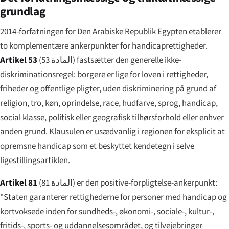
grundlag
2014-forfatningen for Den Arabiske Republik Egypten etablerer
to komplementære ankerpunkter for handicaprettigheder.
Artikel 53
(
المادة 53
) fastsætter den generelle ikke-
diskriminationsregel: borgere er lige for loven i rettigheder,
friheder og offentlige pligter, uden diskriminering på grund af
religion, tro, køn, oprindelse, race, hudfarve, sprog, handicap,
social klasse, politisk eller geografisk tilhørsforhold eller enhver
anden grund. Klausulen er usædvanlig i regionen for eksplicit at
opremsne handicap som et beskyttet kendetegn i selve
ligestillingsartiklen.
Artikel 81
(
المادة 81
) er den positive-forpligtelse-ankerpunkt:
"Staten garanterer rettighederne for personer med handicap og
kortvoksede inden for sundheds-, økonomi-, sociale-, kultur-,
fritids-, sports- og uddannelsesområdet, og tilvejebringer