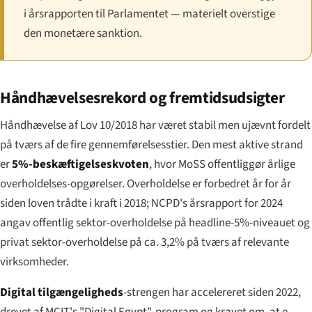
i årsrapporten til Parlamentet — materielt overstige
den monetære sanktion.
Håndhævelsesrekord og fremtidsudsigter
Håndhævelse af Lov 10/2018 har været stabil men ujævnt fordelt
på tværs af de fire gennemførelsesstier. Den mest aktive strand
er
5%-beskæftigelseskvoten
, hvor MoSS offentliggør årlige
overholdelses-opgørelser. Overholdelse er forbedret år for år
siden loven trådte i kraft i 2018; NCPD's årsrapport for 2024
angav offentlig sektor-overholdelse på headline-5%-niveauet og
privat sektor-overholdelse på ca. 3,2% på tværs af relevante
virksomheder.
Digital tilgængeligheds
-strengen har accelereret siden 2022,
drevet af MCIT's "Digital Egypt"-program og kravet om, at e-