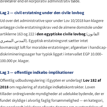
direktører end en korporativ administrativ bøde.
Lag 2 — civil erstatning under den civile lovbog
Ud over det administrative spor under Lov 10/2018 kan klagere
anlægge civile erstatningskrav ved de almene domstole under
artiklerne 163 og 222 i
den egyptiske civile lovbog
(
القانون
المدني المصري
). Egyptisk erstatningsret sætter intet
lovmæssigt loft for moralske erstatninger; afgørelser i handicap-
diskrimineringssager har typisk ligget i intervallet EGP 10.000–
100.000 pr. klager.
Lag 3 — offentlige indkøbs-implikationer
Offentlig udbudsregulering i Egypten er underlagt
Lov 182 af
2018
om regulering af statslige indkøbskontrakter. Loven
tillader ordregivende myndigheder at udelukke bydende, der er
fundet skyldige i alvorlig faglig forsømmelighed — en kategori,