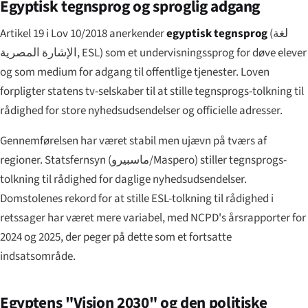
Egyptisk tegnsprog og sproglig adgang
Artikel 19 i Lov 10/2018 anerkender
egyptisk tegnsprog
(
لغة
الإشارة المصرية
, ESL) som et undervisningssprog for døve elever
og som medium for adgang til offentlige tjenester. Loven
forpligter statens tv-selskaber til at stille tegnsprogs-tolkning til
rådighed for store nyhedsudsendelser og officielle adresser.
Gennemførelsen har været stabil men ujævn på tværs af
regioner. Statsfernsyn (
ماسبيرو
/Maspero) stiller tegnsprogs-
tolkning til rådighed for daglige nyhedsudsendelser.
Domstolenes rekord for at stille ESL-tolkning til rådighed i
retssager har været mere variabel, med NCPD's årsrapporter for
2024 og 2025, der peger på dette som et fortsatte
indsatsområde.
Egyptens "Vision 2030" og den politiske