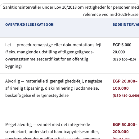
Sanktionsintervaller under Lov 10/2018 om rettigheder for personer med
reference ved mid-2026-kurser
OVERTRÆDELSESKATEGORI
BØDEINTERVA
Let — proceduremæssige eller dokumentations-fejl
EGP 5.000–
(f.eks. manglende udstilling af tilgængeligheds-
20.000
overensstemmelsescertifikat for en offentlig
(USD 100–410)
bygning)
Alvorlig — materielle tilgængeligheds-fejl, nægtelse
EGP 20.000–
af rimelig tilpasning, diskriminering i uddannelse,
100.000
beskæftigelse eller tjenesteydelse
(USD 410–2.040)
Meget alvorlig — svindel med det integrerede
EGP 50.000–
servicekort, underslæb af handicapydelsesmidler,
200.000
overtrædelser der medfører fysisk skade, gentagen