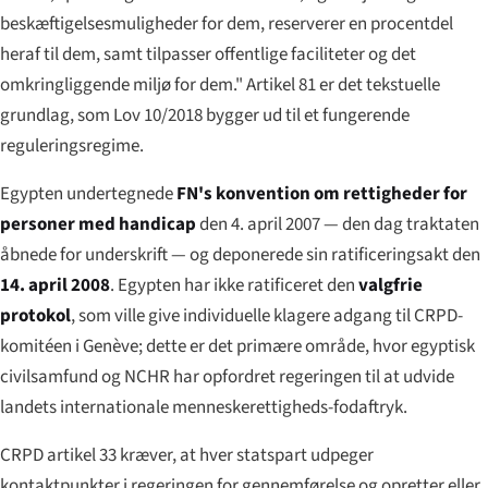
beskæftigelsesmuligheder for dem, reserverer en procentdel
heraf til dem, samt tilpasser offentlige faciliteter og det
omkringliggende miljø for dem." Artikel 81 er det tekstuelle
grundlag, som Lov 10/2018 bygger ud til et fungerende
reguleringsregime.
Egypten undertegnede
FN's konvention om rettigheder for
personer med handicap
den 4. april 2007 — den dag traktaten
åbnede for underskrift — og deponerede sin ratificeringsakt den
14. april 2008
. Egypten har ikke ratificeret den
valgfrie
protokol
, som ville give individuelle klagere adgang til CRPD-
komitéen i Genève; dette er det primære område, hvor egyptisk
civilsamfund og NCHR har opfordret regeringen til at udvide
landets internationale menneskerettigheds-fodaftryk.
CRPD artikel 33 kræver, at hver statspart udpeger
kontaktpunkter i regeringen for gennemførelse og opretter eller