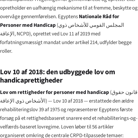
opretholder en uafhængig mekanisme til at fremme, beskytte og
overvåge gennemførelsen. Egyptens
Nationale Råd for
Personer med Handicap
(
المجلس القومي للأشخاص ذوي
الإعاقة
, NCPD), oprettet ved Lov 11 af 2019 med
forfatningsmæssigt mandat under artikel 214, udfylder begge
roller.
Lov 10 af 2018: den udbyggede lov om
handicaprettigheder
Lov om rettigheder for personer med handicap
(
قانون حقوق
الأشخاص ذوي الإعاقة
) — Lov 10 af 2018 — erstattede den ældre
rehabiliteringslov 39 af 1975 og repræsenterer Egyptens første
forsøg på et rettighedsbaseret snarere end et rehabiliterings-og-
velfærds-baseret lovregime. Loven løber til 56 artikler
organiseret omkring de centrale CRPD-tilpassede temaer: