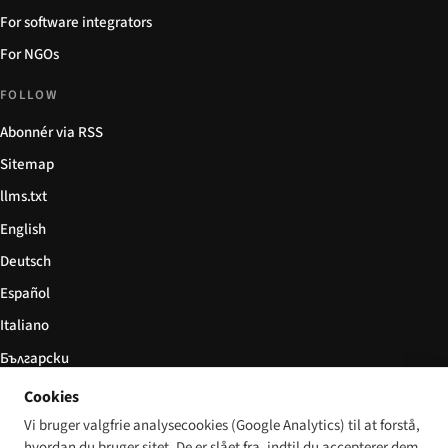
For software integrators
For NGOs
FOLLOW
Abonnér via RSS
Sitemap
llms.txt
English
Deutsch
Español
Italiano
Български
简体中文
Cookies
Vi bruger valgfrie analysecookies (Google Analytics) til at forstå,
hvordan du bruger sitet. De er slået fra, indtil du accepterer dem.