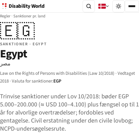
Disability World
Regler
·
Sanktioner pr. land
🇪🇬
SANKTIONER · EGYPT
Egypt
مصر
Law on the Rights of Persons with Disabilities (Law 10/2018) · Vedtaget
2018 · Valuta for sanktioner:
EGP
Trinvise sanktioner under Lov 10/2018: bøder EGP
5.000–200.000 (≈ USD 100–4.100) plus fængsel op til 1
år for alvorlige overtrædelser; fordobles ved
gentagelse. Civil erstatning under den civile lovbog;
NCPD-undersøgelsesrute.