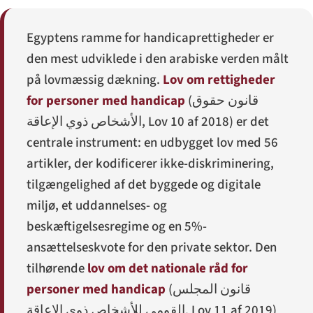
Egyptens ramme for handicaprettigheder er
den mest udviklede i den arabiske verden målt
på lovmæssig dækning.
Lov om rettigheder
for personer med handicap
(
قانون حقوق
الأشخاص ذوي الإعاقة
, Lov 10 af 2018) er det
centrale instrument: en udbygget lov med 56
artikler, der kodificerer ikke-diskriminering,
tilgængelighed af det byggede og digitale
miljø, et uddannelses- og
beskæftigelsesregime og en 5%-
ansættelseskvote for den private sektor. Den
tilhørende
lov om det nationale råd for
personer med handicap
(
قانون المجلس
القومي للأشخاص ذوي الإعاقة
, Lov 11 af 2019)