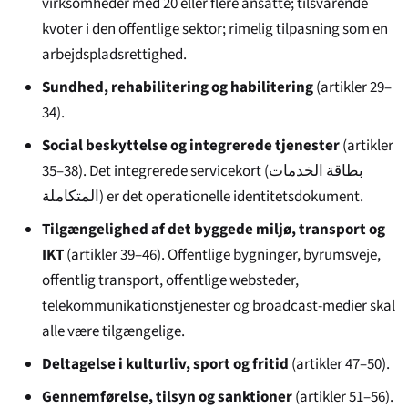
virksomheder med 20 eller flere ansatte; tilsvarende
kvoter i den offentlige sektor; rimelig tilpasning som en
arbejdspladsrettighed.
Sundhed, rehabilitering og habilitering
(artikler 29–
34).
Social beskyttelse og integrerede tjenester
(artikler
35–38). Det integrerede servicekort (
بطاقة الخدمات
المتكاملة
) er det operationelle identitetsdokument.
Tilgængelighed af det byggede miljø, transport og
IKT
(artikler 39–46). Offentlige bygninger, byrumsveje,
offentlig transport, offentlige websteder,
telekommunikationstjenester og broadcast-medier skal
alle være tilgængelige.
Deltagelse i kulturliv, sport og fritid
(artikler 47–50).
Gennemførelse, tilsyn og sanktioner
(artikler 51–56).