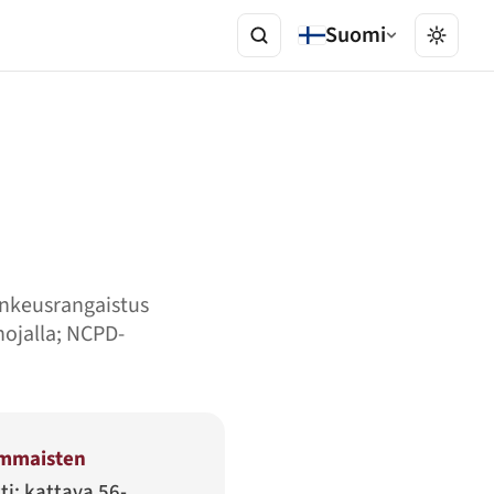
Suomi
ankeusrangaistus
nojalla; NCPD-
ammaisten
ti: kattava 56-