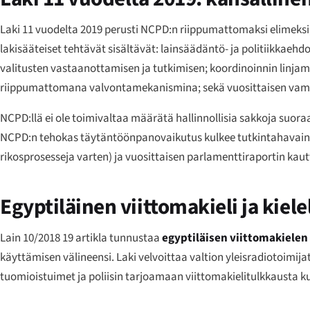
Laki 11 vuodelta 2019 perusti NCPD:n riippumattomaksi elimeksi,
lakisääteiset tehtävät sisältävät: lainsäädäntö- ja politiikkae
valitusten vastaanottamisen ja tutkimisen; koordinoinnin linjam
riippumattomana valvontamekanismina; sekä vuosittaisen vamm
NCPD:llä ei ole toimivaltaa määrätä hallinnollisia sakkoja suoraan
NCPD:n tehokas täytäntöönpanovaikutus kulkee tutkintahavainto
rikosprosesseja varten) ja vuosittaisen parlamenttiraportin kaut
Egyptiläinen viittomakieli ja kiel
Lain 10/2018 19 artikla tunnustaa
egyptiläisen viittomakielen
käyttämisen välineensi. Laki velvoittaa valtion yleisradiotoimijat
tuomioistuimet ja poliisin tarjoamaan viittomakielitulkkausta k