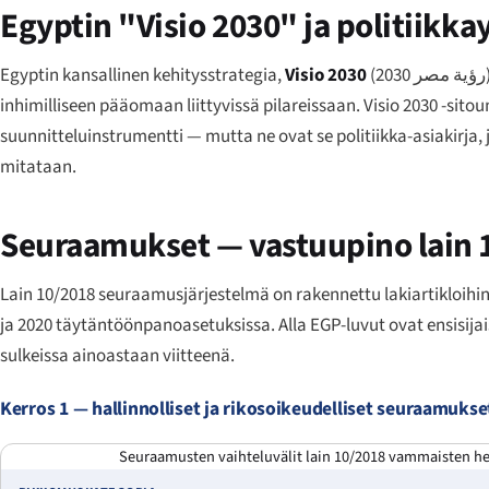
Egyptin "Visio 2030" ja politiikk
Egyptin kansallinen kehitysstrategia,
Visio 2030
(
رؤية مصر 2030
inhimilliseen pääomaan liittyvissä pilareissaan. Visio 2030 -sit
suunnitteluinstrumentti — mutta ne ovat se politiikka-asiakirja
mitataan.
Seuraamukset — vastuupino lain 1
Lain 10/2018 seuraamusjärjestelmä on rakennettu lakiartikloihin 
ja 2020 täytäntöönpanoasetuksissa. Alla EGP-luvut ovat ensisija
sulkeissa ainoastaan viitteenä.
Kerros 1 — hallinnolliset ja rikosoikeudelliset seuraamukset
Seuraamusten vaihteluvälit lain 10/2018 vammaisten henk