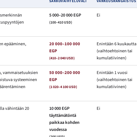
SAKKOVAIHTELUVÄLI
VANKEUSRANGAISTUS
uusmerkinnän
5 000–20 000 EGP
Ei
utuspyyntöjen
(100–410 USD)
sen epääminen,
20 000–100 000
Enintään 6 kuukautta
EGP
(vaihtoehtoinen tai
kumulatiivinen)
(410–2 040 USD)
sa, vammaisetuuksien
50 000–200 000
Enintään 1 vuosi
toistuva systeeminen
EGP
(vaihtoehtoinen tai
väärentäminen
kumulatiivinen)
(1 020–4 100 USD)
illa vähintään 20
10 000 EGP
Ei
täyttämätöntä
paikkaa kohden
vuodessa
(205 USD)