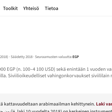
Toolkit
Yhteisö
Tietoa
/2018) · Säädetty 2018 · Seuraamusten valuutta:
EGP
 000 EGP (n. 100–4 100 USD) sekä enintään 1 vuoden v
a. Siviilioikeudelliset vahingonkorvaukset siviililain 
tä kattavuudeltaan arabimaailman kehittynein.
Laki v
قانون ح
, laki 10 vuodelta 2018) on keskeinen instrument