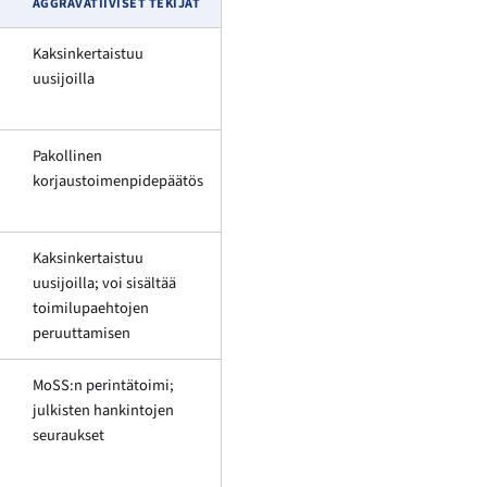
AGGRAVATIIVISET TEKIJÄT
Kaksinkertaistuu
uusijoilla
Pakollinen
korjaustoimenpidepäätös
Kaksinkertaistuu
uusijoilla; voi sisältää
toimilupaehtojen
peruuttamisen
MoSS:n perintätoimi;
julkisten hankintojen
seuraukset