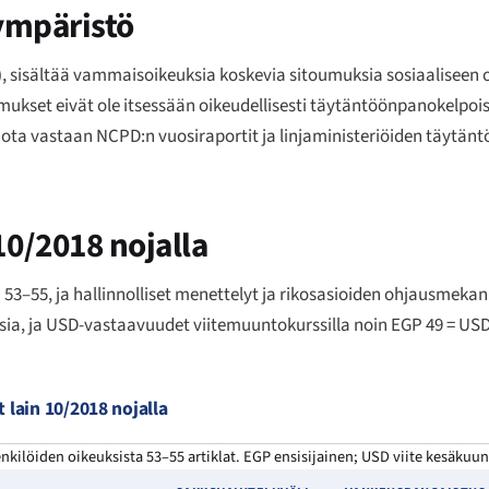
aympäristö
), sisältää vammaisoikeuksia koskevia sitoumuksia sosiaaliseen
oumukset eivät ole itsessään oikeudellisesti täytäntöönpanokelpoi
, jota vastaan NCPD:n vuosiraportit ja linjaministeriöiden täyt
0/2018 nojalla
53–55, ja hallinnolliset menettelyt ja rikosasioiden ohjausmekani
isia, ja USD-vastaavuudet viitemuuntokurssilla noin EGP 49 = US
 lain 10/2018 nojalla
ilöiden oikeuksista 53–55 artiklat. EGP ensisijainen; USD viite kesäkuun 