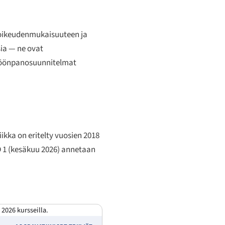
 oikeudenmukaisuuteen ja
sia — ne ovat
äntöönpanosuunnitelmat
ikka on eritelty vuosien 2018
D 1 (kesäkuu 2026) annetaan
2026 kursseilla.