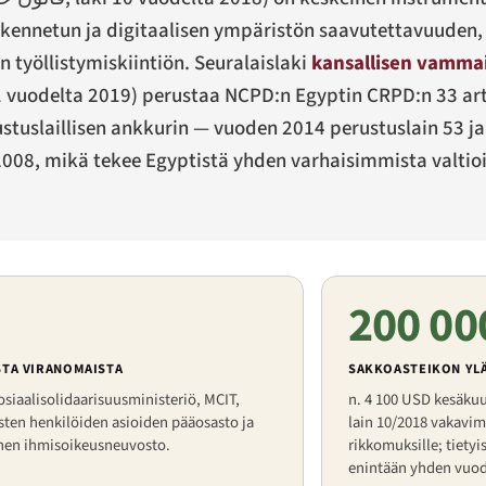
rakennetun ja digitaalisen ympäristön saavutettavuuden, 
n työllistymiskiintiön. Seuralaislaki
kansallisen vammai
11 vuodelta 2019) perustaa NCPD:n Egyptin CRPD:n 33 ar
uslaillisen ankkurin — vuoden 2014 perustuslain 53 ja 
4.2008, mikä tekee Egyptistä yhden varhaisimmista valti
200 00
STA VIRANOMAISTA
SAKKOASTEIKON YL
siaalisolidaarisuusministeriö, MCIT,
n. 4 100 USD kesäkuu
ten henkilöiden asioiden pääosasto ja
lain 10/2018 vakavim
inen ihmisoikeusneuvosto.
rikkomuksille; tietyi
enintään yhden vuod