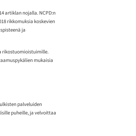
14 artiklan nojalla. NCPD:n
2018 rikkomuksia koskevien
spisteenä ja
a rikostuomioistuimille.
euraamuspykälien mukaisia
julkisten palveluiden
ille puheille, ja velvoittaa