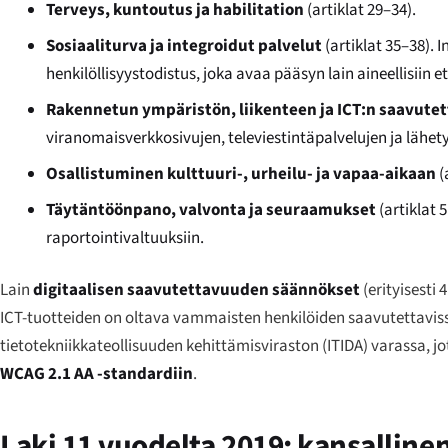
Terveys, kuntoutus ja habilitation
(artiklat 29–34).
Sosiaaliturva ja integroidut palvelut
(artiklat 35–38). I
henkilöllisyystodistus, joka avaa pääsyn lain aineellisiin e
Rakennetun ympäristön, liikenteen ja ICT:n saavute
viranomaisverkkosivujen, televiestintäpalvelujen ja lähe
Osallistuminen kulttuuri-, urheilu- ja vapaa-aikaan
(
Täytäntöönpano, valvonta ja seuraamukset
(artiklat 
raportointivaltuuksiin.
Lain
digitaalisen saavutettavuuden säännökset
(erityisesti 
ICT-tuotteiden on oltava vammaisten henkilöiden saavutettavi
tietotekniikkateollisuuden kehittämisviraston (ITIDA) varassa, 
WCAG 2.1 AA -standardiin
.
Laki 11 vuodelta 2019: kansalli