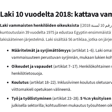
Laki 10 vuodelta 2018: kattava v
Laki vammaisten henkilöiden oikeuksista
(
 2018
kuntoutuslain 39 vuodelta 1975 ja edustaa Egyptin ensimmäistä
lakisääteinen järjestelmä. Laki sisältää 56 artiklaa, jotka on jä
Määritelmät ja syrjimättömyys
(artiklat 1–6). Laki o
vammaisuuteen perustuvan syrjinnän, mukaan lukien koh
Oikeudet ja vapaudet
(artiklat 7–17). Henkilökohtaine
henkilötietosuoja.
Koulutus
(artiklat 18–22). Inklusiivinen koulutus oletusar
viittomakieli opetuksen välineenä.
Työ ja työllistyminen
(artiklat 23–28).
5 %:n yksityisen 
julkisella sektorilla; kohtuullinen mukautus työsuhteen oi