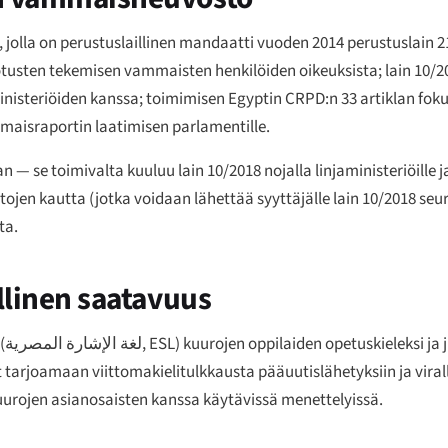
 jolla on perustuslaillinen mandaatti vuoden 2014 perustuslain 2
hdotusten tekemisen vammaisten henkilöiden oikeuksista; lain 10/
inisteriöiden kanssa; toimimisen Egyptin CRPD:n 33 artiklan foku
aisraportin laatimisen parlamentille.
 — se toimivalta kuuluu lain 10/2018 nojalla linjaministeriöille j
jen kautta (jotka voidaan lähettää syyttäjälle lain 10/2018 s
ta.
ellinen saatavuus
(
لغة الإشارة المصرية
, ESL) kuurojen oppilaiden opetuskieleksi ja 
 tarjoamaan viittomakielitulkkausta pääuutislähetyksiin ja virallis
uurojen asianosaisten kanssa käytävissä menettelyissä.