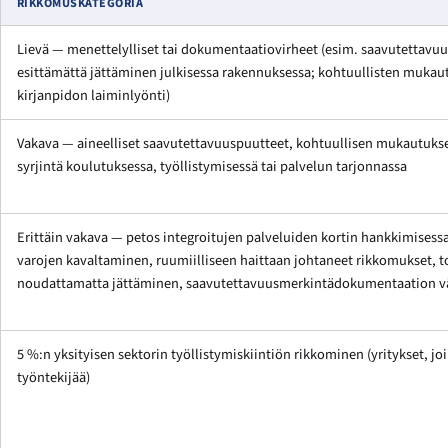
RIKKOMUSKATEGORIA
Lievä — menettelylliset tai dokumentaatiovirheet (esim. saavutettav
esittämättä jättäminen julkisessa rakennuksessa; kohtuullisten muka
kirjanpidon laiminlyönti)
Vakava — aineelliset saavutettavuuspuutteet, kohtuullisen mukautuk
syrjintä koulutuksessa, työllistymisessä tai palvelun tarjonnassa
Erittäin vakava — petos integroitujen palveluiden kortin hankkimises
varojen kavaltaminen, ruumiilliseen haittaan johtaneet rikkomukset, 
noudattamatta jättäminen, saavutettavuusmerkintädokumentaation 
5 %:n yksityisen sektorin työllistymiskiintiön rikkominen (yritykset, jo
työntekijää)