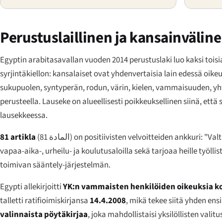
Perustuslaillinen ja kansainvälin
Egyptin arabitasavallan vuoden 2014 perustuslaki luo kaksi toi
syrjintäkiellon: kansalaiset ovat yhdenvertaisia lain edessä oikeu
sukupuolen, syntyperän, rodun, värin, kielen, vammaisuuden, yht
perusteella. Lauseke on alueellisesti poikkeuksellinen siinä, ett
lausekkeessa.
81 artikla
(
المادة 81
) on positiivisten velvoitteiden ankkuri: "Va
vapaa-aika-, urheilu- ja koulutusaloilla sekä tarjoaa heille työll
toimivan sääntely-järjestelmän.
Egypti allekirjoitti
YK:n vammaisten henkilöiden oikeuksia k
talletti ratifioimiskirjansa
14.4.2008
, mikä tekee siitä yhden en
valinnaista pöytäkirjaa
, joka mahdollistaisi yksilöllisten va