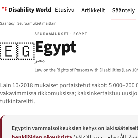
Disability World
Etusivu
Artikkelit
Sääntely
Sääntely
·
Seuraamukset maittain
SEURAAMUKSET · EGYPT
Egypt
🇪🇬
مصر
Law on the Rights of Persons with Disabilities (Law 10
Lain 10/2018 mukaiset portaistetut sakot: 5 000–200
vakavimmissa rikkomuksissa; kaksinkertaistuu uusijoill
tutkintareitti.
Egyptin vammaisoikeuksien kehys on lakisääteisel
henkilöiden oikeuksista
(
قوق الأشخاص ذوي الإعاقة