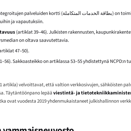
ntegroitujen palveluiden kortti (
بطاقة الخدمات المتكاملة
) on toim
tuihin ja vapautuksiin.
ttavuus
(artiklat 39–46). Julkisten rakennusten, kaupunkirakentei
tysmedian on oltava saavutettavia.
artiklat 47–50).
51–56). Sakkoasteikko on artiklassa 53–55 yhdistettynä NCPD:n tu
41 artikla) velvoittavat, että valtion verkkosivujen, sähköisten pa
ssa. Täytäntöönpano lepää
viestintä- ja tietotekniikkaministe
jotka ovat vuodesta 2019 yhdenmukaistaneet julkishallinnon verk
nen vammaisneuvosto