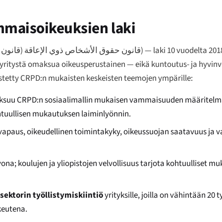
ammaisoikeuksien laki
قانون حقوق الأشخاص ذوي الإعاقة (قانون رقم 10 لسنة)
) — laki 10 vuodelta 2
 yritystä omaksua oikeusperustainen — eikä kuntoutus- ja hyvin
rjestetty CRPD:n mukaisten keskeisten teemojen ympärille:
maksuu CRPD:n sosiaalimallin mukaisen vammaisuuden määritelmä
tuullisen mukautuksen laiminlyönnin.
n vapaus, oikeudellinen toimintakyky, oikeussuojan saatavuus j
vona; koulujen ja yliopistojen velvollisuus tarjota kohtuulliset m
sektorin työllistymiskiintiö
yrityksille, joilla on vähintään 20 
keutena.