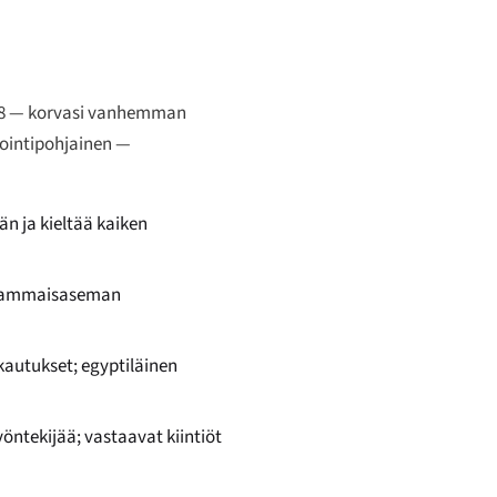
018 — korvasi vanhemman
vointipohjainen —
n ja kieltää kaiken
a vammaisaseman
ukautukset; egyptiläinen
työntekijää; vastaavat kiintiöt