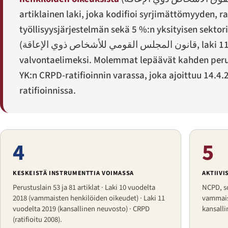
artiklainen laki, joka kodifioi syrjimättömyyden, 
työllisyysjärjestelmän sekä 5 %:n yksityisen sektori
(
قانون المجلس القومي للأشخاص ذوي الإعاقة
, laki 
valvontaelimeksi. Molemmat lepäävät kahden perust
YK:n CRPD-ratifioinnin varassa, joka ajoittuu 14.
ratifioinnissa.
4
5
KESKEISTÄ INSTRUMENTTIA VOIMASSA
AKTIIVI
Perustuslain 53 ja 81 artiklat · Laki 10 vuodelta
NCPD, so
2018 (vammaisten henkilöiden oikeudet) · Laki 11
vammais
vuodelta 2019 (kansallinen neuvosto) · CRPD
kansall
(ratifioitu 2008).