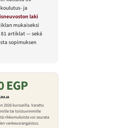
koulutus- ja
sneuvoston laki
tiklan mukaiseksi
81 artiklat — sekä
oista sopimuksen
0 EGP
ÄRAJA
n 2026 kursseilla. Varattu
mille tai toistuvimmille
stä rikkomuksista voi seurata
en vankeusrangaistus.