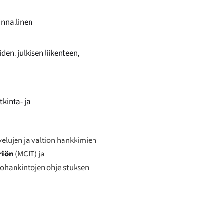
innallinen
den, julkisen liikenteen,
tkinta- ja
lvelujen ja valtion hankkimien
riön
(MCIT) ja
kohankintojen ohjeistuksen