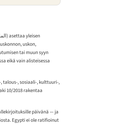
الماد
) asettaa yleisen
ä uskonnon, uskon,
tautumisen tai muun syyn
sa eikä vain alisteisessa
talous-, sosiaali-, kulttuuri-,
 laki 10/2018 rakentaa
lekirjoituksille päivänä — ja
ta. Egypti ei ole ratifioinut