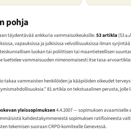
en pohja
siaan täydentävää ankkuria vammaisoikeuksille.
53 artikla
(
ة 53
ksissa, vapauksissa ja julkisissa velvollisuuksissa ilman syrjintä
eiskunnallisen luokan tai poliittisen tai maantieteellisen suun
ä se luettelee vammaisuuden nimenomaisesti itse tasa-arvoartiklas
ltio takaa vammaisten henkilöiden ja kääpiöiden oikeudet terveys-, 
istymismahdollisuuksia." 81 artikla on tekstuaalinen perusta, jolle
oskevan yleissopimuksen
4.4.2007 — sopimuksen avaamiselle al
simmäisistä kahdestakymmenestä sopimuksen ratifioineesta valtios
litusten tekemisen suoraan CRPD-komitealle Genevessä.