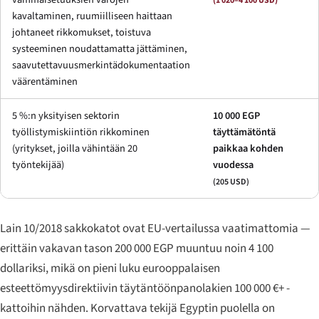
(1 020–4 100 USD)
kavaltaminen, ruumiilliseen haittaan
johtaneet rikkomukset, toistuva
systeeminen noudattamatta jättäminen,
saavutettavuusmerkintädokumentaation
väärentäminen
5 %:n yksityisen sektorin
10 000 EGP
työllistymiskiintiön rikkominen
täyttämätöntä
(yritykset, joilla vähintään 20
paikkaa kohden
työntekijää)
vuodessa
(205 USD)
Lain 10/2018 sakkokatot ovat EU-vertailussa vaatimattomia —
erittäin vakavan tason 200 000 EGP muuntuu noin 4 100
dollariksi, mikä on pieni luku eurooppalaisen
esteettömyysdirektiivin täytäntöönpanolakien 100 000 €+ -
kattoihin nähden. Korvattava tekijä Egyptin puolella on