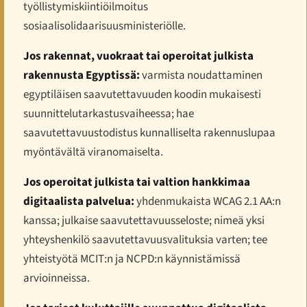
työllistymiskiintiöilmoitus
sosiaalisolidaarisuusministeriölle.
Jos rakennat, vuokraat tai operoitat julkista
rakennusta Egyptissä:
varmista noudattaminen
egyptiläisen saavutettavuuden koodin mukaisesti
suunnittelutarkastusvaiheessa; hae
saavutettavuustodistus kunnalliselta rakennuslupaa
myöntävältä viranomaiselta.
Jos operoitat julkista tai valtion hankkimaa
digitaalista palvelua:
yhdenmukaista WCAG 2.1 AA:n
kanssa; julkaise saavutettavuusseloste; nimeä yksi
yhteyshenkilö saavutettavuusvalituksia varten; tee
yhteistyötä MCIT:n ja NCPD:n käynnistämissä
arvioinneissa.