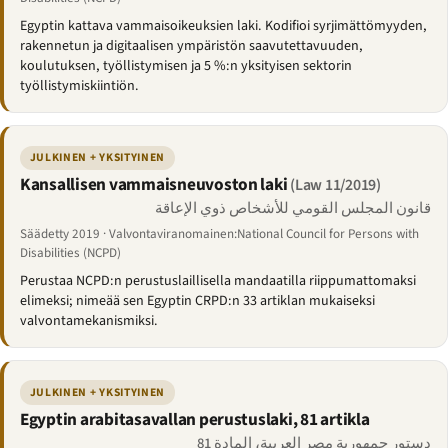
Egyptin kattava vammaisoikeuksien laki. Kodifioi syrjimättömyyden,
rakennetun ja digitaalisen ympäristön saavutettavuuden,
koulutuksen, työllistymisen ja 5 %:n yksityisen sektorin
työllistymiskiintiön.
JULKINEN + YKSITYINEN
Kansallisen vammaisneuvoston laki
(Law 11/2019)
قانون المجلس القومي للأشخاص ذوي الإعاقة
Säädetty 2019 · Valvontaviranomainen:National Council for Persons with
Disabilities (NCPD)
Perustaa NCPD:n perustuslaillisella mandaatilla riippumattomaksi
elimeksi; nimeää sen Egyptin CRPD:n 33 artiklan mukaiseksi
valvontamekanismiksi.
JULKINEN + YKSITYINEN
Egyptin arabitasavallan perustuslaki, 81 artikla
دستور جمهورية مصر العربية، المادة 81