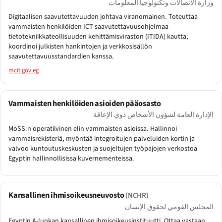
وزارة الاتصالات وتكنولوجيا المعلومات
Digitaalisen saavutettavuuden johtava viranomainen. Toteuttaa
vammaisten henkilöiden ICT-saavutettavuusohjelmaa
tietotekniikkateollisuuden kehittämisviraston (ITIDA) kautta;
koordinoi julkisten hankintojen ja verkkosisällön
saavutettavuusstandardien kanssa.
mcit.gov.eg
Vammaisten henkilöiden asioiden pääosasto
الإدارة العامة لشؤون الأشخاص ذوي الإعاقة
MoSS:n operatiivinen elin vammaisten asioissa. Hallinnoi
vammaisrekisteriä, myöntää integroitujen palveluiden kortin ja
valvoo kuntoutuskeskusten ja suojeltujen työpajojen verkostoa
Egyptin hallinnollisissa kuvernementeissa.
Kansallinen ihmisoikeusneuvosto
(NCHR)
المجلس القومي لحقوق الإنسان
Egyptin A-luokan kansallinen ihmisoikeusinstituutti. Ottaa vastaan