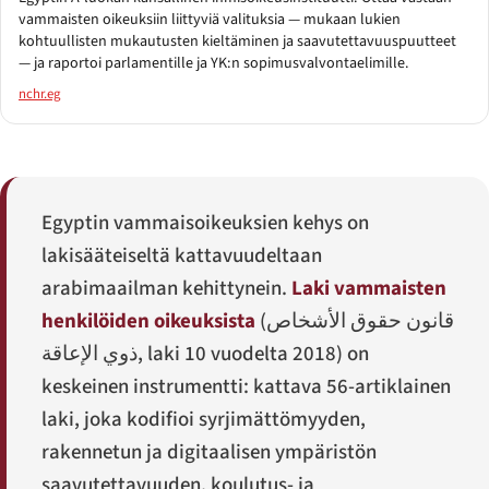
vammaisten oikeuksiin liittyviä valituksia — mukaan lukien
kohtuullisten mukautusten kieltäminen ja saavutettavuuspuutteet
— ja raportoi parlamentille ja YK:n sopimusvalvontaelimille.
nchr.eg
Egyptin vammaisoikeuksien kehys on
lakisääteiseltä kattavuudeltaan
arabimaailman kehittynein.
Laki vammaisten
henkilöiden oikeuksista
(
قانون حقوق الأشخاص
ذوي الإعاقة
, laki 10 vuodelta 2018) on
keskeinen instrumentti: kattava 56-artiklainen
laki, joka kodifioi syrjimättömyyden,
rakennetun ja digitaalisen ympäristön
saavutettavuuden, koulutus- ja