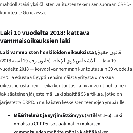
mahdollistaisi yksilöllisten valitusten tekemisen suoraan CRPD-
komitealle Genevessä.
Laki 10 vuodelta 2018: kattava
vammaisoikeuksien laki
Laki vammaisten henkilöiden oikeuksista
(
قانون حقوق
الأشخاص ذوي الإعاقة (قانون رقم 10 لسنة 2018)
) — laki 10
vuodelta 2018 — korvasi vanhemman kuntoutuslain 39 vuodelta
1975 ja edustaa Egyptin ensimmäistä yritystä omaksua
oikeusperustainen — eikä kuntoutus- ja hyvinvointipohjainen —
lakisääteinen järjestelmä. Laki sisältää 56 artiklaa, jotka on
järjestetty CRPD:n mukaisten keskeisten teemojen ympärille:
Määritelmät ja syrjimättömyys
(artiklat 1–6). Laki
omaksuu CRPD:n sosiaalimallin mukaisen
vammaisuuden määritelmän ja kieltää kaiken