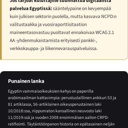
Jos tarjoat kuluttajille suunnattua digitaalista
palvelua Egyptissä:
sääntelypaine on kevyempää
kuin julkisen sektorin puolella, mutta kasvava NCPD:n
valitustaakka ja vuosiraporttisitaation
maineentasovastuu puoltavat ennakoivaa WCAG 2.1
AA -yhdenmukaistamista erityisesti pankki-,
verkkokauppa- ja liikennevarauspalveluissa.
Punainen lanka
Egyptin vammaisoikeuksien kehys on paperilla
arabimaailman kattavimpia: perustuslaillinen ankkuri 53 ja
81 artiklassa, 56-artiklainen oikeusperustainen laki
10/2018:ssa, riippumaton kansallinen neuvosto laki
11/2019:ssä ja vuoden 2008 ensimmäisen aallon CRPD-
ratifiointi. Täytäntöönpanon historia on epätasainen neljän