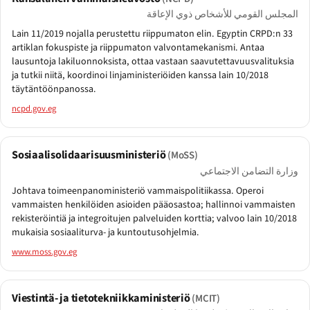
المجلس القومي للأشخاص ذوي الإعاقة
Lain 11/2019 nojalla perustettu riippumaton elin. Egyptin CRPD:n 33
artiklan fokuspiste ja riippumaton valvontamekanismi. Antaa
lausuntoja lakiluonnoksista, ottaa vastaan saavutettavuusvalituksia
ja tutkii niitä, koordinoi linjaministeriöiden kanssa lain 10/2018
täytäntöönpanossa.
ncpd.gov.eg
Sosiaalisolidaarisuusministeriö
(MoSS)
وزارة التضامن الاجتماعي
Johtava toimeenpanoministeriö vammaispolitiikassa. Operoi
vammaisten henkilöiden asioiden pääosastoa; hallinnoi vammaisten
rekisteröintiä ja integroitujen palveluiden korttia; valvoo lain 10/2018
mukaisia sosiaaliturva- ja kuntoutusohjelmia.
www.moss.gov.eg
Viestintä- ja tietotekniikkaministeriö
(MCIT)