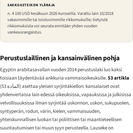
SAKKOASTEIKON YLÄRAJA
n. 4 100 USD kesäkuun 2026 kursseilla. Varattu lain 10/2018
vakavimmille tai toistuvimmille rikkomuksille; tietyistä
rikkomuksista voi seurata enintään yhden vuoden
vankeusrangaistus.
Perustuslaillinen ja kansainvälinen pohja
Egyptin arabitasavallan vuoden 2014 perustuslaki luo kaksi
toisiaan täydentävää ankkuria vammaisoikeuksille.
53 artikla
(
المادة 53
) asettaa yleisen syrjintäkiellon: kansalaiset ovat
yhdenvertaisia lain edessä oikeuksissa, vapauksissa ja julkisissa
velvollisuuksissa ilman syrjintää uskonnon, uskon, sukupuolen,
syntyperän, rodun, värin, kielen, vammaisuuden,
yhteiskunnallisen luokan tai poliittisen tai maantieteellisen
suuntautumisen tai muun syyn perusteella. Lauseke on