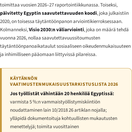
toimittaa vuosien 2026–27 raportointiikkunassa. Toiseksi,
päivitetty Egyptin saavutettavuuden koodi
, joka julkaistiin
2020, on toisessa täytäntöönpanon arviointikierroksessaan.
Kolmanneksi,
Visio 2030:n väliarviointi
, joka on määrä tehdä
vuonna 2026, nollaa saavutettavuussitoumusten
täytäntöönpanoaikataulut sosiaaliseen oikeudenmukaisuuteen
ja inhimilliseen pääomaan liittyvissä pilareissa.
KÄYTÄNNÖN
VAATIMUSTENMUKAISUUSTARKISTUSLISTA 2026
Jos työllistät vähintään 20 henkilöä Egyptissä:
varmista 5 %:n vammaistyöllistymiskiintiön
noudattaminen lain 10/2018 26 artiklan nojalla;
ylläpidä dokumentoituja kohtuullisten mukautusten
menettelyjä; toimita vuosittainen