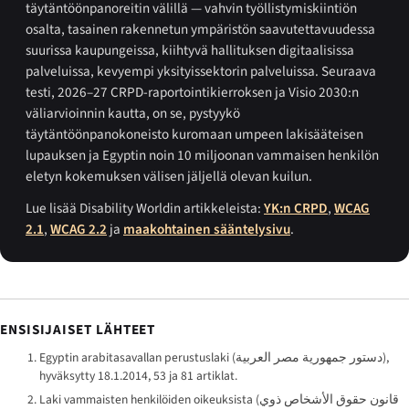
täytäntöönpanoreitin välillä — vahvin työllistymiskiintiön
osalta, tasainen rakennetun ympäristön saavutettavuudessa
suurissa kaupungeissa, kiihtyvä hallituksen digitaalisissa
palveluissa, kevyempi yksityissektorin palveluissa. Seuraava
testi, 2026–27 CRPD-raportointikierroksen ja Visio 2030:n
väliarvioinnin kautta, on se, pystyykö
täytäntöönpanokoneisto kuromaan umpeen lakisääteisen
lupauksen ja Egyptin noin 10 miljoonan vammaisen henkilön
eletyn kokemuksen välisen jäljellä olevan kuilun.
Lue lisää Disability Worldin artikkeleista:
YK:n CRPD
,
WCAG
2.1
,
WCAG 2.2
ja
maakohtainen sääntelysivu
.
ENSISIJAISET LÄHTEET
Egyptin arabitasavallan perustuslaki (
دستور جمهورية مصر العربية
),
hyväksytty 18.1.2014, 53 ja 81 artiklat.
Laki vammaisten henkilöiden oikeuksista (
قانون حقوق الأشخاص ذوي