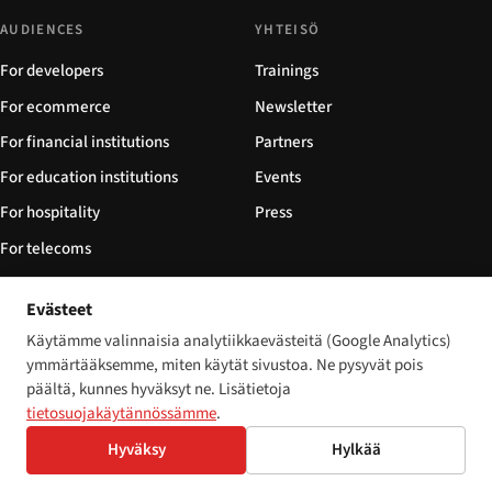
AUDIENCES
YHTEISÖ
For developers
Trainings
For ecommerce
Newsletter
For financial institutions
Partners
For education institutions
Events
For hospitality
Press
For telecoms
For software integrators
Evästeet
For NGOs
Käytämme valinnaisia analytiikkaevästeitä (Google Analytics)
ymmärtääksemme, miten käytät sivustoa. Ne pysyvät pois
FOLLOW
päältä, kunnes hyväksyt ne. Lisätietoja
Tilaa RSS-syötteenä
tietosuojakäytännössämme
.
Sitemap
Hyväksy
Hylkää
llms.txt