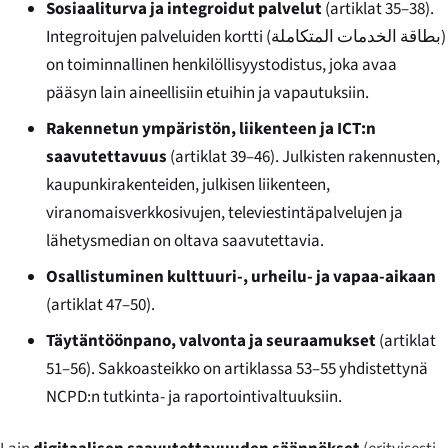
Sosiaaliturva ja integroidut palvelut
(artiklat 35–38).
Integroitujen palveluiden kortti (
بطاقة الخدمات المتكاملة
)
on toiminnallinen henkilöllisyystodistus, joka avaa
pääsyn lain aineellisiin etuihin ja vapautuksiin.
Rakennetun ympäristön, liikenteen ja ICT:n
saavutettavuus
(artiklat 39–46). Julkisten rakennusten,
kaupunkirakenteiden, julkisen liikenteen,
viranomaisverkkosivujen, televiestintäpalvelujen ja
lähetysmedian on oltava saavutettavia.
Osallistuminen kulttuuri-, urheilu- ja vapaa-aikaan
(artiklat 47–50).
Täytäntöönpano, valvonta ja seuraamukset
(artiklat
51–56). Sakkoasteikko on artiklassa 53–55 yhdistettynä
NCPD:n tutkinta- ja raportointivaltuuksiin.