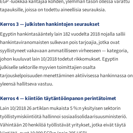
EGP -luokkaa kantajaa kohden, ylemmän tason ollessa varattu
tapauksille, joissa on todettu aineellisia seurauksia.
Kerros 3 — julkisten hankintojen seuraukset
Egyptin hankintasääntely lain 182 vuodelta 2018 nojalla sallii
hankintaviranomaisten sulkevan pois tarjoajia, jotka ovat
syyllistyneet vakavaan ammatilliseen virheeseen — kategoria,
johon kuuluvat lain 10/2018 todetut rikkomukset. Egyptin
julkiselle sektorille myyvien toimittajien osalta
tarjouskelpoisuuden menettäminen aktiivisessa hankinnassa on
yleensä hallitseva vastuu.
Kerros 4 — kiintiön täytäntöönpanon perintätoimet
Lain 10/2018 26 artiklan mukaista 5 %:n yksityisen sektorin
työllistymiskiintiötä hallinnoi sosiaalisolidaarisuusministeriö.
Vähintään 20 henkilöä työllistävät yritykset, jotka eivät täytä