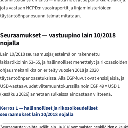
jota vastaan NCPD:n vuosiraportit ja linjaministeriöiden
täytäntöönpanosuunnitelmat mitataan.
Seuraamukset — vastuupino lain 10/2018
nojalla
Lain 10/2018 seuraamusjärjestelmä on rakennettu
lakiartikloihin 53–55, ja hallinnolliset menettelyt ja rikosasioiden
ohjausmekaniikka on eritelty vuosien 2018 ja 2020
täytäntöönpanoasetuksissa. Alla EGP-luvut ovat ensisijaisia, ja
USD-vastaavuudet viitemuuntokurssilla noin EGP 49 = USD 1
(kesäkuu 2026) annetaan sulkeissa ainoastaan viitteenä.
Kerros 1 — hallinnolliset ja rikosoikeudelliset
seuraamukset lain 10/2018 nojalla
Seuraamusten vaihteluvälit lain 10/2018 vammaisten henkilöiden oikeuksis