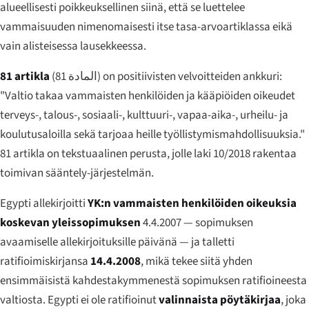
alueellisesti poikkeuksellinen siinä, että se luettelee
vammaisuuden nimenomaisesti itse tasa-arvoartiklassa eikä
vain alisteisessa lausekkeessa.
81 artikla
(
المادة 81
) on positiivisten velvoitteiden ankkuri:
"Valtio takaa vammaisten henkilöiden ja kääpiöiden oikeudet
terveys-, talous-, sosiaali-, kulttuuri-, vapaa-aika-, urheilu- ja
koulutusaloilla sekä tarjoaa heille työllistymismahdollisuuksia."
81 artikla on tekstuaalinen perusta, jolle laki 10/2018 rakentaa
toimivan sääntely-järjestelmän.
Egypti allekirjoitti
YK:n vammaisten henkilöiden oikeuksia
koskevan yleissopimuksen
4.4.2007 — sopimuksen
avaamiselle allekirjoituksille päivänä — ja talletti
ratifioimiskirjansa
14.4.2008
, mikä tekee siitä yhden
ensimmäisistä kahdestakymmenestä sopimuksen ratifioineesta
valtiosta. Egypti ei ole ratifioinut
valinnaista pöytäkirjaa
, joka