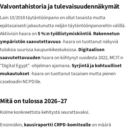
Valvontahistoria ja tulevaisuudennäkymät
Lain 10/2018 täytäntöönpano on ollut tasaista mutta
epätasaisesti jakautunutta neljän täytäntöönpanoreitin välillä.
Aktiivisin haara on
5 %:n työllistymiskiintiö
.
Rakennetun
ympäristön saavutettavuus
-haara on tuottanut näkyviä
tuloksia suurissa kaupunkikeskuksissa.
Digitaalisen
saavutettavuuden
haara on kiihtynyt vuodesta 2022, MCIT:n
"Digital Egypt" -ohjelman ajamana.
Syrjintä ja kohtuulliset
mukautukset
-haara on tuottanut tasaisen mutta pienen
caseloadin NCPD:lle.
Mitä on tulossa 2026–27
Kolme konkreettista kehitystä seurattavaksi.
Ensinnäkin,
kausiraportti CRPD-komitealle
on määrä