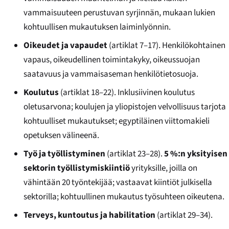
vammaisuuteen perustuvan syrjinnän, mukaan lukien
kohtuullisen mukautuksen laiminlyönnin.
Oikeudet ja vapaudet
(artiklat 7–17). Henkilökohtainen
vapaus, oikeudellinen toimintakyky, oikeussuojan
saatavuus ja vammaisaseman henkilötietosuoja.
Koulutus
(artiklat 18–22). Inklusiivinen koulutus
oletusarvona; koulujen ja yliopistojen velvollisuus tarjota
kohtuulliset mukautukset; egyptiläinen viittomakieli
opetuksen välineenä.
Työ ja työllistyminen
(artiklat 23–28).
5 %:n yksityisen
sektorin työllistymiskiintiö
yrityksille, joilla on
vähintään 20 työntekijää; vastaavat kiintiöt julkisella
sektorilla; kohtuullinen mukautus työsuhteen oikeutena.
Terveys, kuntoutus ja habilitation
(artiklat 29–34).