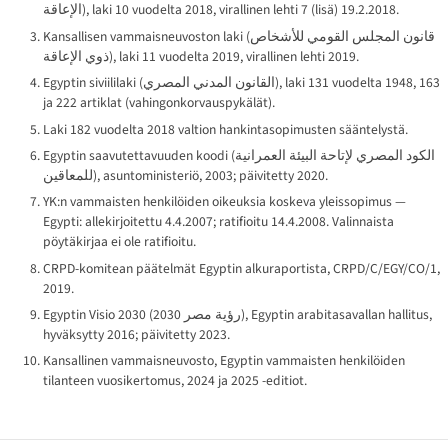
الإعاقة
), laki 10 vuodelta 2018, virallinen lehti 7 (lisä) 19.2.2018.
Kansallisen vammaisneuvoston laki (
قانون المجلس القومي للأشخاص
ذوي الإعاقة
), laki 11 vuodelta 2019, virallinen lehti 2019.
Egyptin siviililaki (
القانون المدني المصري
), laki 131 vuodelta 1948, 163
ja 222 artiklat (vahingonkorvauspykälät).
Laki 182 vuodelta 2018 valtion hankintasopimusten sääntelystä.
Egyptin saavutettavuuden koodi (
الكود المصري لإتاحة البيئة العمرانية
للمعاقين
), asuntoministeriö, 2003; päivitetty 2020.
YK:n vammaisten henkilöiden oikeuksia koskeva yleissopimus —
Egypti: allekirjoitettu 4.4.2007; ratifioitu 14.4.2008. Valinnaista
pöytäkirjaa ei ole ratifioitu.
CRPD-komitean päätelmät Egyptin alkuraportista, CRPD/C/EGY/CO/1,
2019.
Egyptin Visio 2030 (
رؤية مصر 2030
), Egyptin arabitasavallan hallitus,
hyväksytty 2016; päivitetty 2023.
Kansallinen vammaisneuvosto, Egyptin vammaisten henkilöiden
tilanteen vuosikertomus, 2024 ja 2025 -editiot.