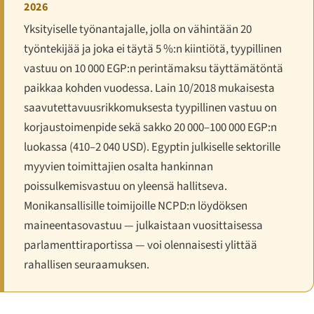
2026
Yksityiselle työnantajalle, jolla on vähintään 20
työntekijää ja joka ei täytä 5 %:n kiintiötä, tyypillinen
vastuu on 10 000 EGP:n perintämaksu täyttämätöntä
paikkaa kohden vuodessa. Lain 10/2018 mukaisesta
saavutettavuusrikkomuksesta tyypillinen vastuu on
korjaustoimenpide sekä sakko 20 000–100 000 EGP:n
luokassa (410–2 040 USD). Egyptin julkiselle sektorille
myyvien toimittajien osalta hankinnan
poissulkemisvastuu on yleensä hallitseva.
Monikansallisille toimijoille NCPD:n löydöksen
maineentasovastuu — julkaistaan vuosittaisessa
parlamenttiraportissa — voi olennaisesti ylittää
rahallisen seuraamuksen.