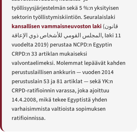
työllisyysjärjestelmän sekä 5 %:n yksityisen
sektorin työllistymiskiintiön. Seuralaislaki
kansallisen vammaisneuvoston laki
(
قانون
المجلس القومي للأشخاص ذوي الإعاقة
, laki 11
vuodelta 2019) perustaa NCPD:n Egyptin
CRPD:n 33 artiklan mukaiseksi
valvontaelimeksi. Molemmat lepäävät kahden
perustuslaillisen ankkurin — vuoden 2014
perustuslain 53 ja 81 artiklat — sekä YK:n
CRPD-ratifioinnin varassa, joka ajoittuu
14.4.2008, mikä tekee Egyptistä yhden
varhaisimmista valtioista sopimuksen
ratifioinnissa.