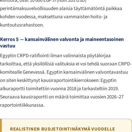
kiintiötä, ovat 10 000 EGP:n (noin 205 USD)
perintämaksuvelvollisuuden alaisia täyttämätöntä paikkaa
kohden vuodessa, maksettuna vammaisten hoito- ja
kuntoutusrahastoon.
Kerros 5 — kansainvälinen valvonta ja maineentasoinen
vastuu
Egyptin CRPD-ratifiointi ilman valinnaista pöytäkirjaa
tarkoittaa, että yksilöllisiä valituksia ei voi tehdä suoraan CRPD-
komitealle Genevessä. Egyptin kansainvälinen valvontavastuu
on siten keskittynyt kausiraportointikierrokseen: Egyptin
alkuraportti toimitettiin vuonna 2018 ja tarkasteltiin 2019.
Seuraava kausiraportti on määrä toimittaa vuosien 2026–27
raportointiikkunassa.
REALISTINEN BUDJETOINTINÄKYMÄ VUODELLE