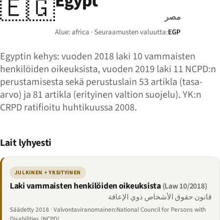
Egypt
🇪🇬
مصر
Alue: africa · Seuraamusten valuutta:
EGP
Egyptin kehys: vuoden 2018 laki 10 vammaisten
henkilöiden oikeuksista, vuoden 2019 laki 11 NCPD:n
perustamisesta sekä perustuslain 53 artikla (tasa-
arvo) ja 81 artikla (erityinen valtion suojelu). YK:n
CRPD ratifioitu huhtikuussa 2008.
Lait lyhyesti
JULKINEN + YKSITYINEN
Laki vammaisten henkilöiden oikeuksista
(Law 10/2018)
قانون حقوق الأشخاص ذوي الإعاقة
Säädetty 2018 · Valvontaviranomainen:National Council for Persons with
Disabilities (NCPD)