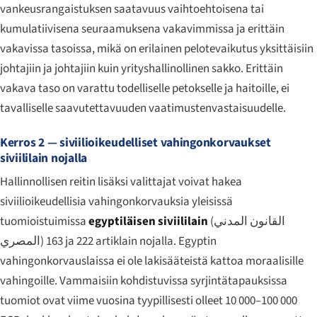
vankeusrangaistuksen saatavuus vaihtoehtoisena tai
kumulatiivisena seuraamuksena vakavimmissa ja erittäin
vakavissa tasoissa, mikä on erilainen pelotevaikutus yksittäisiin
johtajiin ja johtajiin kuin yrityshallinollinen sakko. Erittäin
vakava taso on varattu todelliselle petokselle ja haitoille, ei
tavalliselle saavutettavuuden vaatimustenvastaisuudelle.
Kerros 2 — siviilioikeudelliset vahingonkorvaukset
siviililain nojalla
Hallinnollisen reitin lisäksi valittajat voivat hakea
siviilioikeudellisia vahingonkorvauksia yleisissä
tuomioistuimissa
egyptiläisen siviililain
(
القانون المدني
المصري
) 163 ja 222 artiklain nojalla. Egyptin
vahingonkorvauslaissa ei ole lakisääteistä kattoa moraalisille
vahingoille. Vammaisiin kohdistuvissa syrjintätapauksissa
tuomiot ovat viime vuosina tyypillisesti olleet 10 000–100 000