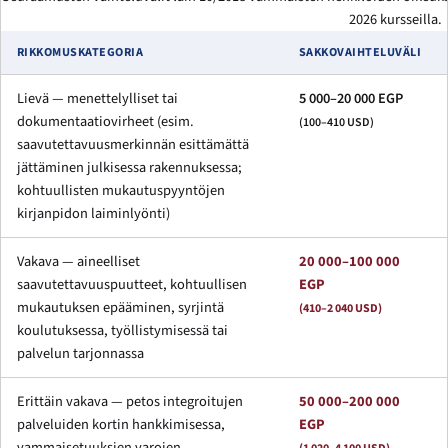
2026 kursseilla.
RIKKOMUSKATEGORIA
SAKKOVAIHTELUVÄLI
Lievä — menettelylliset tai
5 000–20 000 EGP
dokumentaatiovirheet (esim.
(100–410 USD)
saavutettavuusmerkinnän esittämättä
jättäminen julkisessa rakennuksessa;
kohtuullisten mukautuspyyntöjen
kirjanpidon laiminlyönti)
Vakava — aineelliset
20 000–100 000
saavutettavuuspuutteet, kohtuullisen
EGP
mukautuksen epääminen, syrjintä
(410–2 040 USD)
koulutuksessa, työllistymisessä tai
palvelun tarjonnassa
Erittäin vakava — petos integroitujen
50 000–200 000
palveluiden kortin hankkimisessa,
EGP
vammaisetuuksien varojen