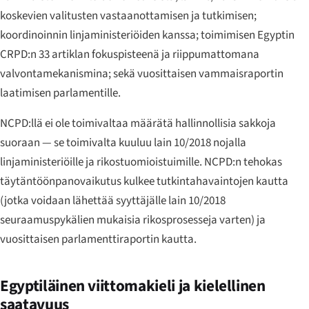
koskevien valitusten vastaanottamisen ja tutkimisen;
koordinoinnin linjaministeriöiden kanssa; toimimisen Egyptin
CRPD:n 33 artiklan fokuspisteenä ja riippumattomana
valvontamekanismina; sekä vuosittaisen vammaisraportin
laatimisen parlamentille.
NCPD:llä ei ole toimivaltaa määrätä hallinnollisia sakkoja
suoraan — se toimivalta kuuluu lain 10/2018 nojalla
linjaministeriöille ja rikostuomioistuimille. NCPD:n tehokas
täytäntöönpanovaikutus kulkee tutkintahavaintojen kautta
(jotka voidaan lähettää syyttäjälle lain 10/2018
seuraamuspykälien mukaisia rikosprosesseja varten) ja
vuosittaisen parlamenttiraportin kautta.
Egyptiläinen viittomakieli ja kielellinen
saatavuus