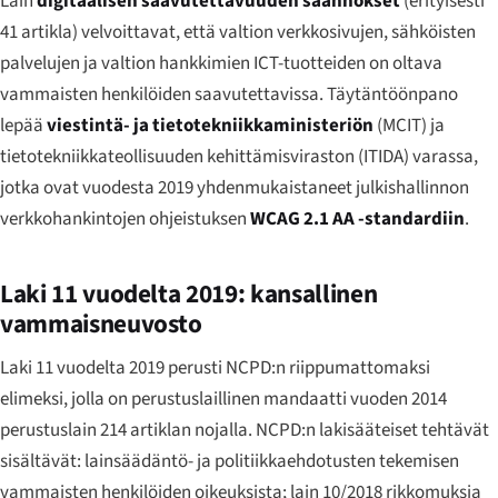
Lain
digitaalisen saavutettavuuden säännökset
(erityisesti
41 artikla) velvoittavat, että valtion verkkosivujen, sähköisten
palvelujen ja valtion hankkimien ICT-tuotteiden on oltava
vammaisten henkilöiden saavutettavissa. Täytäntöönpano
lepää
viestintä- ja tietotekniikkaministeriön
(MCIT) ja
tietotekniikkateollisuuden kehittämisviraston (ITIDA) varassa,
jotka ovat vuodesta 2019 yhdenmukaistaneet julkishallinnon
verkkohankintojen ohjeistuksen
WCAG 2.1 AA -standardiin
.
Laki 11 vuodelta 2019: kansallinen
vammaisneuvosto
Laki 11 vuodelta 2019 perusti NCPD:n riippumattomaksi
elimeksi, jolla on perustuslaillinen mandaatti vuoden 2014
perustuslain 214 artiklan nojalla. NCPD:n lakisääteiset tehtävät
sisältävät: lainsäädäntö- ja politiikkaehdotusten tekemisen
vammaisten henkilöiden oikeuksista; lain 10/2018 rikkomuksia