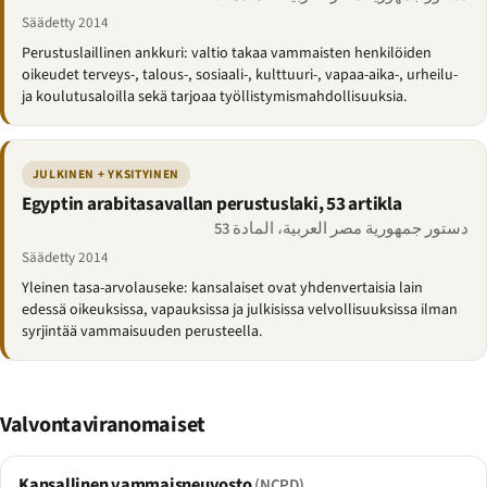
Säädetty 2014
Perustuslaillinen ankkuri: valtio takaa vammaisten henkilöiden
oikeudet terveys-, talous-, sosiaali-, kulttuuri-, vapaa-aika-, urheilu-
ja koulutusaloilla sekä tarjoaa työllistymismahdollisuuksia.
JULKINEN + YKSITYINEN
Egyptin arabitasavallan perustuslaki, 53 artikla
دستور جمهورية مصر العربية، المادة 53
Säädetty 2014
Yleinen tasa-arvolauseke: kansalaiset ovat yhdenvertaisia lain
edessä oikeuksissa, vapauksissa ja julkisissa velvollisuuksissa ilman
syrjintää vammaisuuden perusteella.
Valvontaviranomaiset
Kansallinen vammaisneuvosto
(NCPD)