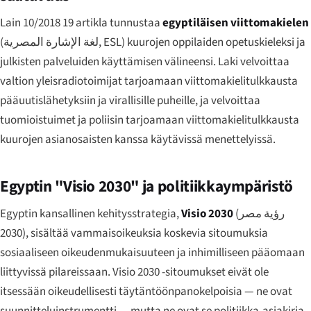
Lain 10/2018 19 artikla tunnustaa
egyptiläisen viittomakielen
(
لغة الإشارة المصرية
, ESL) kuurojen oppilaiden opetuskieleksi ja
julkisten palveluiden käyttämisen välineensi. Laki velvoittaa
valtion yleisradiotoimijat tarjoamaan viittomakielitulkkausta
pääuutislähetyksiin ja virallisille puheille, ja velvoittaa
tuomioistuimet ja poliisin tarjoamaan viittomakielitulkkausta
kuurojen asianosaisten kanssa käytävissä menettelyissä.
Egyptin "Visio 2030" ja politiikkaympäristö
Egyptin kansallinen kehitysstrategia,
Visio 2030
(
رؤية مصر
2030
), sisältää vammaisoikeuksia koskevia sitoumuksia
sosiaaliseen oikeudenmukaisuuteen ja inhimilliseen pääomaan
liittyvissä pilareissaan. Visio 2030 -sitoumukset eivät ole
itsessään oikeudellisesti täytäntöönpanokelpoisia — ne ovat
suunnitteluinstrumentti — mutta ne ovat se politiikka-asiakirja,