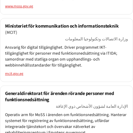
www.moss.gov.eg
Ministeriet för kommunikation och informationsteknik
(MCIT)
وزارة الاتصالات وتكنولوجيا المعلومات
Ansvarig för digital tillgänglighet. Driver programmet IKT-
tillgänglighet för personer med funktionsnedsättning via ITIDA;
samordnar med statliga organ om upphandlings- och
webbinnehållsstandarder för tillgänglighet.
mcit.gov.eg
Generaldirektorat för ärenden rörande personer med
funktionsnedsättning
الإدارة العامة لشؤون الأشخاص ذوي الإعاقة
Operativ arm för MoSS i ärenden om funktionsnedsättning. Hanterar
systemet för registrering av funktionsnedsättning, utfärdar
integrerade tjänstekort och övervakar nätverket av
rehabiliteringscentrum i Egyptens guvernorat.