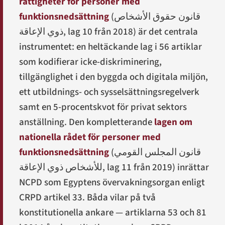
rättigheter för personer med
funktionsnedsättning
(
قانون حقوق الأشخاص
ذوي الإعاقة
, lag 10 från 2018) är det centrala
instrumentet: en heltäckande lag i 56 artiklar
som kodifierar icke-diskriminering,
tillgänglighet i den byggda och digitala miljön,
ett utbildnings- och sysselsättningsregelverk
samt en 5-procentskvot för privat sektors
anställning. Den kompletterande
lagen om
nationella rådet för personer med
funktionsnedsättning
(
قانون المجلس القومي
للأشخاص ذوي الإعاقة
, lag 11 från 2019) inrättar
NCPD som Egyptens övervakningsorgan enligt
CRPD artikel 33. Båda vilar på två
konstitutionella ankare — artiklarna 53 och 81