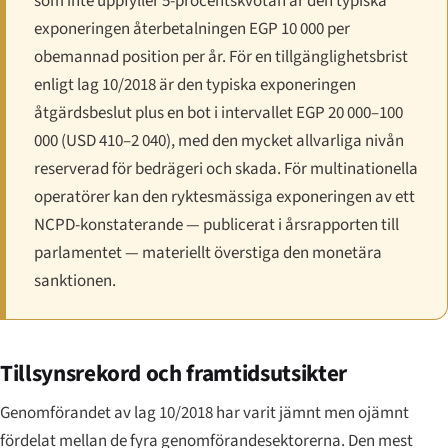
som inte uppfyller 5-procentskvotan är den typiska
exponeringen återbetalningen EGP 10 000 per
obemannad position per år. För en tillgänglighetsbrist
enligt lag 10/2018 är den typiska exponeringen
åtgärdsbeslut plus en bot i intervallet EGP 20 000–100
000 (USD 410–2 040), med den mycket allvarliga nivån
reserverad för bedrägeri och skada. För multinationella
operatörer kan den ryktesmässiga exponeringen av ett
NCPD-konstaterande — publicerat i årsrapporten till
parlamentet — materiellt överstiga den monetära
sanktionen.
Tillsynsrekord och framtidsutsikter
Genomförandet av lag 10/2018 har varit jämnt men ojämnt
fördelat mellan de fyra genomförandesektorerna. Den mest