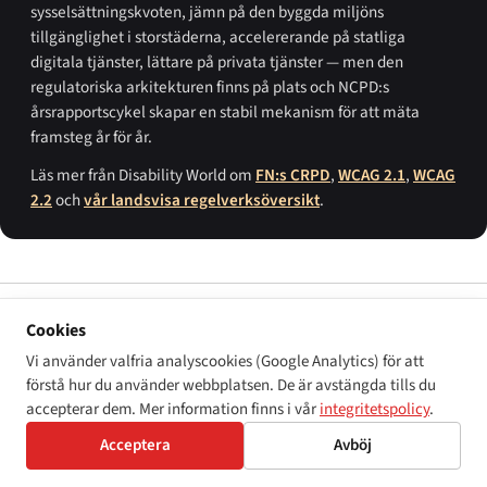
sysselsättningskvoten, jämn på den byggda miljöns
tillgänglighet i storstäderna, accelererande på statliga
digitala tjänster, lättare på privata tjänster — men den
regulatoriska arkitekturen finns på plats och NCPD:s
årsrapportscykel skapar en stabil mekanism för att mäta
framsteg år för år.
Läs mer från Disability World om
FN:s CRPD
,
WCAG 2.1
,
WCAG
2.2
och
vår landsvisa regelverksöversikt
.
PRIMÄRKÄLLOR
Cookies
Konstitution för Arabrepubliken Egypten (
دستور جمهورية مصر
Vi använder valfria analyscookies (Google Analytics) för att
العربية
), antagen den 18 januari 2014, artiklarna 53 och 81.
förstå hur du använder webbplatsen. De är avstängda tills du
Lag om rättigheter för personer med funktionsnedsättning (
قانون
accepterar dem. Mer information finns i vår
integritetspolicy
.
حقوق الأشخاص ذوي الإعاقة
), lag 10 från 2018,
Officiell tidning
nr 7
Acceptera
Avböj
(bis) den 19 februari 2018.
Lag om nationella rådet för personer med funktionsnedsättning (
قانون