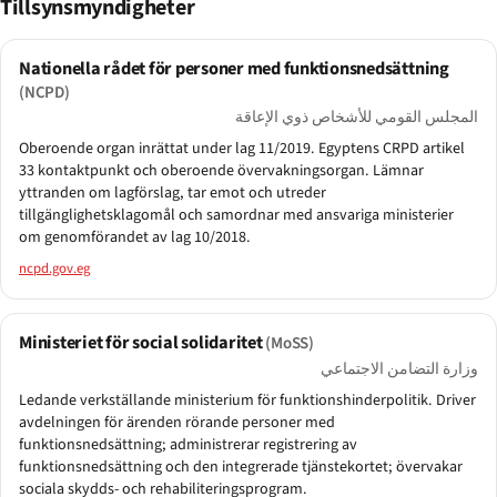
Tillsynsmyndigheter
Nationella rådet för personer med funktionsnedsättning
(NCPD)
المجلس القومي للأشخاص ذوي الإعاقة
Oberoende organ inrättat under lag 11/2019. Egyptens CRPD artikel
33 kontaktpunkt och oberoende övervakningsorgan. Lämnar
yttranden om lagförslag, tar emot och utreder
tillgänglighetsklagomål och samordnar med ansvariga ministerier
om genomförandet av lag 10/2018.
ncpd.gov.eg
Ministeriet för social solidaritet
(MoSS)
وزارة التضامن الاجتماعي
Ledande verkställande ministerium för funktionshinderpolitik. Driver
avdelningen för ärenden rörande personer med
funktionsnedsättning; administrerar registrering av
funktionsnedsättning och den integrerade tjänstekortet; övervakar
sociala skydds- och rehabiliteringsprogram.