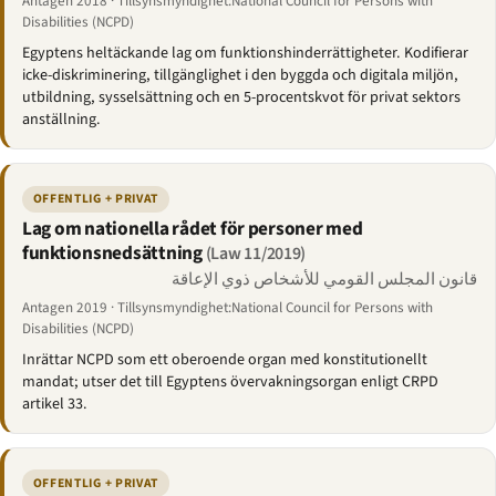
Antagen 2018 · Tillsynsmyndighet:National Council for Persons with
Disabilities (NCPD)
Egyptens heltäckande lag om funktionshinderrättigheter. Kodifierar
icke-diskriminering, tillgänglighet i den byggda och digitala miljön,
utbildning, sysselsättning och en 5-procentskvot för privat sektors
anställning.
OFFENTLIG + PRIVAT
Lag om nationella rådet för personer med
funktionsnedsättning
(Law 11/2019)
قانون المجلس القومي للأشخاص ذوي الإعاقة
Antagen 2019 · Tillsynsmyndighet:National Council for Persons with
Disabilities (NCPD)
Inrättar NCPD som ett oberoende organ med konstitutionellt
mandat; utser det till Egyptens övervakningsorgan enligt CRPD
artikel 33.
OFFENTLIG + PRIVAT