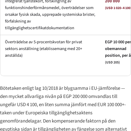
integrerat tjänstekort, förskingring av
200 000
funktionshinderförmånsmedel, överträdelser som
(USD 1 020–4 100
orsakar fysisk skada, upprepade systemiska brister,
förfalskning av
tillgänglighetscertifikatdokumentation
Överträdelse av 5-procentskvotan för privat
EGP 10 000 per
sektors anställning (etablissemang med 20+
obemannad
anställda)
position, per å
(USD 205)
Bötetaken enligt lag 10/2018 är blygsamma i EU-jämförelse —
den mycket allvarliga nivån på EGP 200 000 omvandlas till
ungefär USD 4 100, en liten summa jämfört med EUR 100 000+-
taken under Europeiska tillgänglighetsaktens
genomförandelagar. Den kompenserande faktorn på den
egyptiska sidan är tillgängligheten av fängelse som alternativt