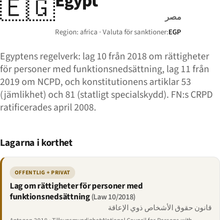
Egypt
🇪🇬
مصر
Region: africa · Valuta för sanktioner:
EGP
Egyptens regelverk: lag 10 från 2018 om rättigheter
för personer med funktionsnedsättning, lag 11 från
2019 om NCPD, och konstitutionens artiklar 53
(jämlikhet) och 81 (statligt specialskydd). FN:s CRPD
ratificerades april 2008.
Lagarna i korthet
OFFENTLIG + PRIVAT
Lag om rättigheter för personer med
funktionsnedsättning
(Law 10/2018)
قانون حقوق الأشخاص ذوي الإعاقة