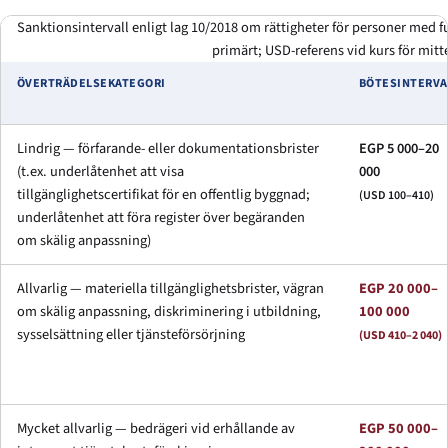
Sanktionsintervall enligt lag 10/2018 om rättigheter för personer med 
primärt; USD-referens vid kurs för mitt
ÖVERTRÄDELSEKATEGORI
BÖTESINTERVA
Lindrig — förfarande- eller dokumentationsbrister
EGP 5 000–20
(t.ex. underlåtenhet att visa
000
tillgänglighetscertifikat för en offentlig byggnad;
(USD 100–410)
underlåtenhet att föra register över begäranden
om skälig anpassning)
Allvarlig — materiella tillgänglighetsbrister, vägran
EGP 20 000–
om skälig anpassning, diskriminering i utbildning,
100 000
sysselsättning eller tjänsteförsörjning
(USD 410–2 040)
Mycket allvarlig — bedrägeri vid erhållande av
EGP 50 000–