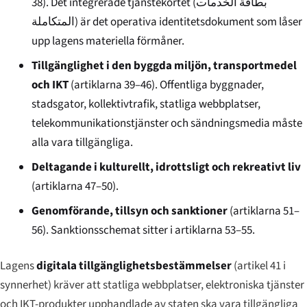
38). Det integrerade tjänstekortet (
بطاقة الخدمات
المتكاملة
) är det operativa identitetsdokument som låser
upp lagens materiella förmåner.
Tillgänglighet i den byggda miljön, transportmedel
och IKT
(artiklarna 39–46). Offentliga byggnader,
stadsgator, kollektivtrafik, statliga webbplatser,
telekommunikationstjänster och sändningsmedia måste
alla vara tillgängliga.
Deltagande i kulturellt, idrottsligt och rekreativt liv
(artiklarna 47–50).
Genomförande, tillsyn och sanktioner
(artiklarna 51–
56). Sanktionsschemat sitter i artiklarna 53–55.
Lagens
digitala tillgänglighetsbestämmelser
(artikel 41 i
synnerhet) kräver att statliga webbplatser, elektroniska tjänster
och IKT-produkter upphandlade av staten ska vara tillgängliga