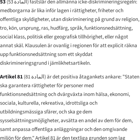
53
(
المادة 53
) fastslår den allmänna icke-diskrimineringsregeln:
medborgarna är lika inför lagen i rättigheter, friheter och
offentliga skyldigheter, utan diskriminering på grund av religion,
tro, kön, ursprung, ras, hudfärg, språk, funktionsnedsättning,
social klass, politisk eller geografisk tillhörighet, eller något
annat skäl. Klausulen är ovanlig i regionen för att explicit räkna
upp funktionsnedsättning som ett skyddat
diskrimineringsgrund i jämlikhetsartikeln.
Artikel 81
(
المادة 81
) är det positiva åtagankets ankare: "Staten
ska garantera rättigheter för personer med
funktionsnedsättning och dvärgväxta inom hälsa, ekonomi,
sociala, kulturella, rekreativa, idrottsliga och
utbildningsmässiga sfärer, och ska ge dem
sysselsättningsmöjligheter, avsätta en andel av dem för dem,
samt anpassa offentliga anläggningar och den omgivande
miljön för dem." Artikel 81 är den textliga grunden som lag