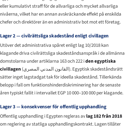
eller kumulativt straff för de allvarliga och mycket allvarliga
nivåerna, vilket har en annan avskräckande effekt på enskilda
chefer och direktörer än en administrativ bot mot ett företag.
Lager 2 — civilrättsliga skadestånd enligt civillagen
Utöver det administrativa spåret enligt lag 10/2018 kan
klagande driva civilrättsliga skadeståndsanspråk i de allmänna
domstolarna under artiklarna 163 och 222 i
den egyptiska
civillagen
(
القانون المدني المصري
). Egyptisk skadeståndsrätt
sätter inget lagstadgat tak för ideella skadestånd. Tillerkända
belopp i fall om funktionshinderdiskriminering har de senaste
åren typiskt fallit i intervallet EGP 10 000–100 000 per klagande.
Lager 3 — konsekvenser för offentlig upphandling
Offentlig upphandling i Egypten regleras av
lag 182 från 2018
om reglering av statliga upphandlingskontrakt. Lagen tillåter