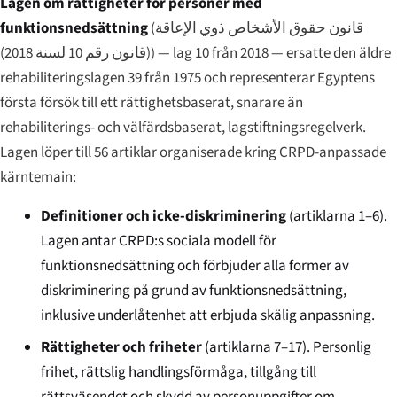
Lagen om rättigheter för personer med
funktionsnedsättning
(
قانون حقوق الأشخاص ذوي الإعاقة
(قانون رقم 10 لسنة 2018)
) — lag 10 från 2018 — ersatte den äldre
rehabiliteringslagen 39 från 1975 och representerar Egyptens
första försök till ett rättighetsbaserat, snarare än
rehabiliterings- och välfärdsbaserat, lagstiftningsregelverk.
Lagen löper till 56 artiklar organiserade kring CRPD-anpassade
kärntemain:
Definitioner och icke-diskriminering
(artiklarna 1–6).
Lagen antar CRPD:s sociala modell för
funktionsnedsättning och förbjuder alla former av
diskriminering på grund av funktionsnedsättning,
inklusive underlåtenhet att erbjuda skälig anpassning.
Rättigheter och friheter
(artiklarna 7–17). Personlig
frihet, rättslig handlingsförmåga, tillgång till
rättsväsendet och skydd av personuppgifter om