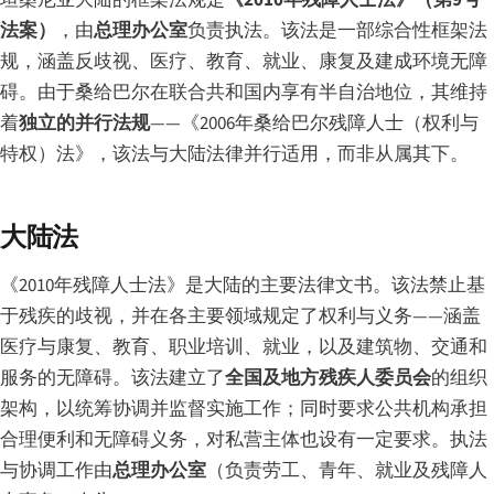
坦桑尼亚大陆的框架法规是
《2010年残障人士法》（第9号
法案）
，由
总理办公室
负责执法。该法是一部综合性框架法
规，涵盖反歧视、医疗、教育、就业、康复及建成环境无障
碍。由于桑给巴尔在联合共和国内享有半自治地位，其维持
着
独立的并行法规
——《2006年桑给巴尔残障人士（权利与
特权）法》，该法与大陆法律并行适用，而非从属其下。
大陆法
《2010年残障人士法》是大陆的主要法律文书。该法禁止基
于残疾的歧视，并在各主要领域规定了权利与义务——涵盖
医疗与康复、教育、职业培训、就业，以及建筑物、交通和
服务的无障碍。该法建立了
全国及地方残疾人委员会
的组织
架构，以统筹协调并监督实施工作；同时要求公共机构承担
合理便利和无障碍义务，对私营主体也设有一定要求。执法
与协调工作由
总理办公室
（负责劳工、青年、就业及残障人