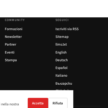
COMMUNITY
SEGUICI
Formazioni
Iscriviti via RSS
Newsletter
Sitemap
Partner
llms.txt
Eventi
English
Stampa
Deutsch
Español
Italiano
Български
简体中文
Accetta
Rifiuta
i nella nostra