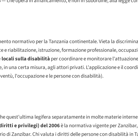
2006 — che opera in affiancamento, e non in subordine, alla legge co
umento normativo per la Tanzania continentale. Vieta la discrimina
ute e riabilitazione, istruzione, formazione professionale, occupazio
 locali sulla disabilità
per coordinare e monitorare l'attuazione
 in una certa misura, agli attori privati. L'applicazione e il coor
oventù, l'occupazione e le persone con disabilità).
he quest'ultima legifera separatamente in molte materie interne,
iritti e privilegi) del 2006
è la normativa vigente per Zanzibar,
 di Zanzibar. Chi valuta i diritti delle persone con disabilità in