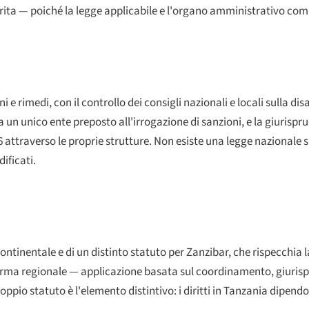
arita — poiché la legge applicabile e l'organo amministrativo com
e rimedi, con il controllo dei consigli nazionali e locali sulla disa
a un unico ente preposto all'irrogazione di sanzioni, e la giurispr
6 attraverso le proprie strutture. Non esiste una legge nazionale su
ificati.
tinentale e di un distinto statuto per Zanzibar, che rispecchia la 
a norma regionale — applicazione basata sul coordinamento, giuris
doppio statuto è l'elemento distintivo: i diritti in Tanzania dipen