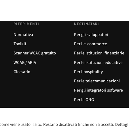
RIFERIMENTI
DESTINATARI
Normativa
Per gli sviluppatori
Toolkit
Per l'e-commerce
Scanner WCAG gratuito
Per le istituzioni finanziarie
WCAG / ARIA
Per le istituzioni educative
Glossario
Per l'hospitality
Per le telecomunicazioni
Per gli integratori software
Per le ONG
come viene usato il sito. Restano disattivati finché non li accetti. Dettagl