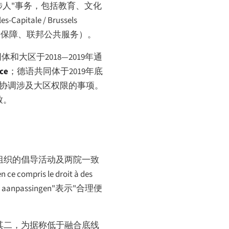
涉人"事务，包括教育、文化
les-Capitale
/
Brussels
会保障、联邦公共服务）。
区于2018—2019年通
ce
；德语共同体于2019年底
协调涉及大区权限的事项。
致。
组织的倡导活动及两院一致
n ce compris le droit à des
e aanpassingen
"表示"合理便
其二，为据称低于融合底线