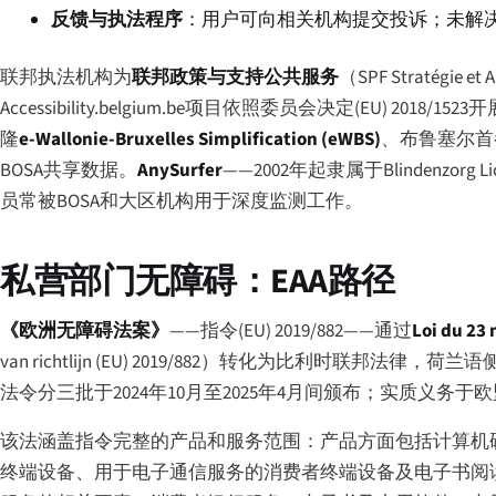
反馈与执法程序
：用户可向相关机构提交投诉；未解决
联邦执法机构为
联邦政策与支持公共服务
（
SPF Stratégie et 
Accessibility.belgium.be项目依照委员会决定(EU) 
隆
e-Wallonie-Bruxelles Simplification (eWBS)
、布鲁塞尔首
BOSA共享数据。
AnySurfer
——2002年起隶属于Blindenz
员常被BOSA和大区机构用于深度监测工作。
私营部门无障碍：EAA路径
《欧洲无障碍法案》
——指令(EU) 2019/882——通过
Loi du 23
van richtlijn (EU) 2019/882
）转化为比利时联邦法律，荷兰语
法令分三批于2024年10月至2025年4月间颁布；实质义务
该法涵盖指令完整的产品和服务范围：产品方面包括计算机
终端设备、用于电子通信服务的消费者终端设备及电子书阅