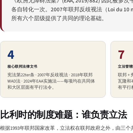
《欧洲无障碍法案》(EAA, 2019/882) 
各自转化一次。2007年联邦反歧视法（
Loi du 10 
所有六个层级提供了共同的理论基础。
4
7
核心联邦法律文书
立法管辖
宪法第22ter条 · 2007年反歧视法 · 2018年联邦
联邦 +
WAD法 · 2024年EAA实施法——每项均在共同体
瓦隆和
和大区层面有平行法令。
有平行
比利时的制度难题：谁负责立法
根据1993年联邦国家改革，立法权在联邦政府之外，由三