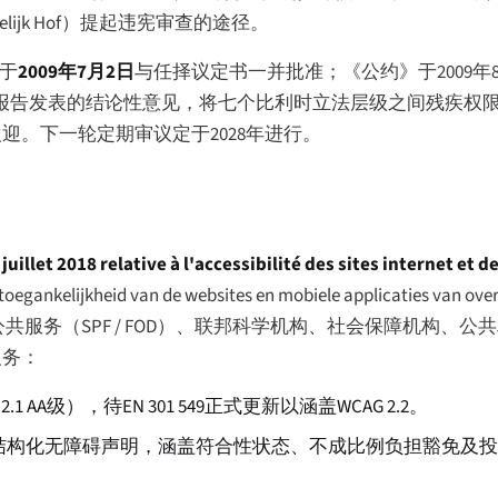
lijk Hof
）提起违宪审查的途径。
于
2009年7月2日
与任择议定书一并批准；《公约》于2009年
期报告发表的结论性意见，将七个比利时立法层级之间残疾权
表示欢迎。下一轮定期审议定于2028年进行。
 juillet 2018 relative à l'accessibilité des sites internet et
e toegankelijkheid van de websites en mobiele applicaties van ove
公共服务（
SPF
/
FOD
）、联邦科学机构、社会保障机构、公共
义务：
2.1 AA级），待EN 301 549正式更新以涵盖WCAG 2.2。
结构化无障碍声明，涵盖符合性状态、不成比例负担豁免及