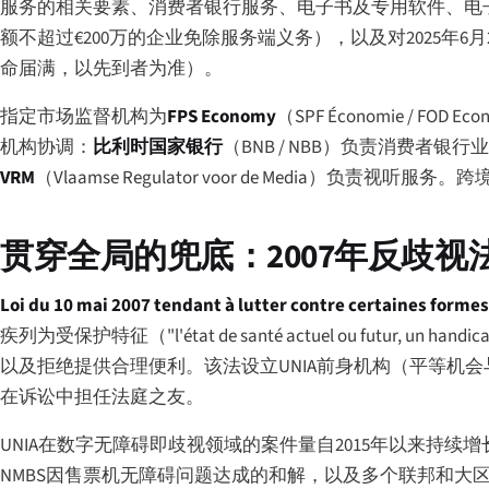
服务的相关要素、消费者银行服务、电子书及专用软件、电子
额不超过€200万的企业免除服务端义务），以及对2025年6
命届满，以先到者为准）。
指定市场监督机构为
FPS Economy
（
SPF Économie
/
FOD Eco
机构协调：
比利时国家银行
（BNB / NBB）负责消费者银行
VRM
（
Vlaamse Regulator voor de Media
）负责视听服务。跨境市场
贯穿全局的兜底：2007年反歧视
Loi du 10 mai 2007 tendant à lutter contre certaines forme
疾列为受保护特征（"
l'état de santé actuel ou futur, un handi
以及拒绝提供合理便利。该法设立UNIA前身机构（平等机会
在诉讼中担任法庭之友。
UNIA在数字无障碍即歧视领域的案件量自2015年以来持续增
NMBS因售票机无障碍问题达成的和解，以及多个联邦和大