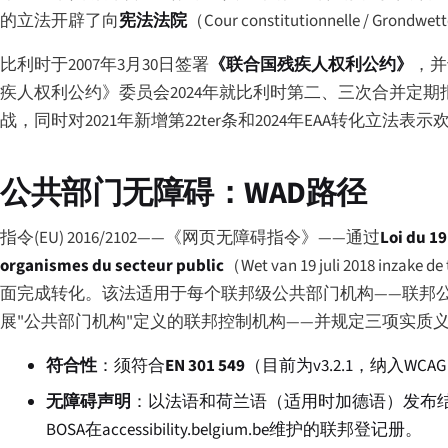
的立法开辟了向
宪法法院
（
Cour constitutionnelle
/
Grondwette
比利时于2007年3月30日签署
《联合国残疾人权利公约》
，并
疾人权利公约》委员会2024年就比利时第二、三次合并定
战，同时对2021年新增第22ter条和2024年EAA转化立法
公共部门无障碍：WAD路径
指令(EU) 2016/2102——《网页无障碍指令》——通过
Loi du 19
organismes du secteur public
（
Wet van 19 juli 2018 inzake d
面完成转化。该法适用于每个联邦级公共部门机构——联邦
展"公共部门机构"定义的联邦控制机构——并规定三项实质
符合性
：须符合
EN 301 549
（目前为v3.2.1，纳入WCAG 
无障碍声明
：以法语和荷兰语（适用时加德语）发布
BOSA在
accessibility.belgium.be
维护的联邦登记册。