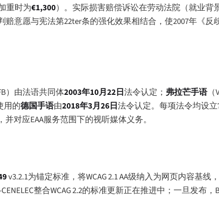
加重时为
€1,300
）。实际损害赔偿诉讼在劳动法院（就业背
赔意愿与宪法第22ter条的强化效果相结合，使2007年《
SFB）由法语共同体
2003年10月22日
法令认定；
弗拉芒手语
（
使用的
德国手语
由
2018年3月26日
法令认定。每项法令均设立
并对应EAA服务范围下的视听媒体义务。
49
v3.2.1为锚定标准，将WCAG 2.1 AA级纳入为网页内容
ENELEC整合WCAG 2.2的标准更新正在推进中；一旦发布，BOS