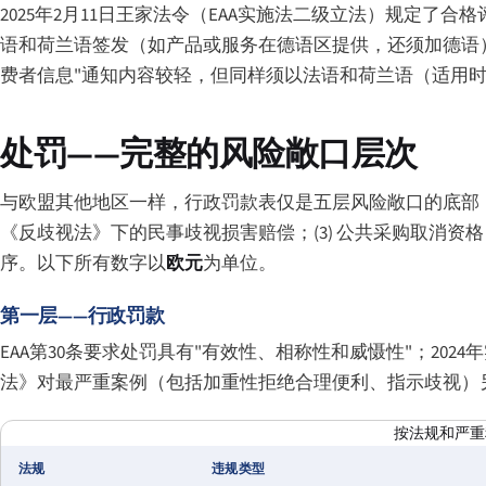
2025年2月11日王家法令（EAA实施法二级立法）规定
语和荷兰语签发（如产品或服务在德语区提供，还须加德语）。WA
费者信息"通知内容较轻，但同样须以法语和荷兰语（适用
处罚——完整的风险敞口层次
与欧盟其他地区一样，行政罚款表仅是五层风险敞口的底部：(1)
《反歧视法》下的民事歧视损害赔偿；(3) 公共采购取消资格
序。以下所有数字以
欧元
为单位。
第一层——行政罚款
EAA第30条要求处罚具有"有效性、相称性和威慑性"；20
法》对最严重案例（包括加重性拒绝合理便利、指示歧视）
按法规和严重
法规
违规类型