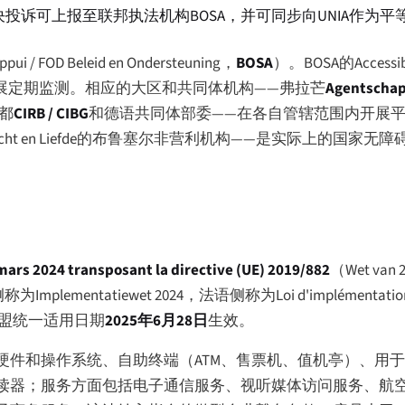
投诉可上报至联邦执法机构BOSA，并可同步向UNIA作为平
Appui
/
FOD Beleid en Ondersteuning
，
BOSA
）。BOSA的Accessib
2018/1523开展定期监测。相应的大区和共同体机构——弗拉芒
Agentschap
都
CIRB / CIBG
和德语共同体部委——在各自管辖范围内开展
org Licht en Liefde的布鲁塞尔非营利机构——是实际上的
 mars 2024 transposant la directive (UE) 2019/882
（
Wet van 2
侧称为
Implementatiewet 2024
，法语侧称为
Loi d'implémentatio
于欧盟统一适用日期
2025年6月28日
生效。
硬件和操作系统、自助终端（ATM、售票机、值机亭）、用
读器；服务方面包括电子通信服务、视听媒体访问服务、航