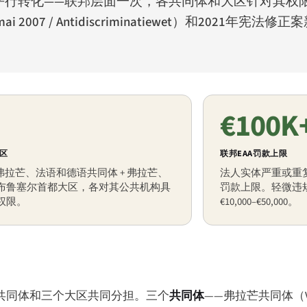
因此被多次平行转化——联邦层面一次，各共同体和大区针对其
mai 2007
/
Antidiscriminatiewet
）和2021年宪法修正案
€100K
区
联邦EAA罚款上限
 弗拉芒、法语和德语共同体 + 弗拉芒、
法人实体严重或重复违
布鲁塞尔首都大区，各对其公共机构具
罚款上限。轻微违规€1
权限。
€10,000–€50,000。
个共同体和三个大区共同分担。三个
共同体
——弗拉芒共同体（