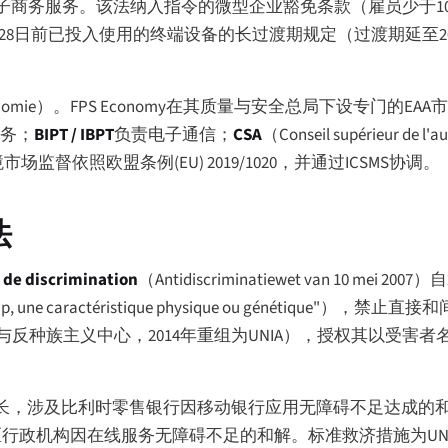
商务服务。该法纳入指令的微型企业豁免条款（雇员少于10
月28日前已投入使用的终端设备的长过渡期规定（过渡期延至20
nomie
）。FPS Economy在其质量与安全总局下设专门的E
业务；
BIPT / IBPT
负责电子通信；
CSA
（
Conseil supérieur de l'a
监督依照欧盟条例(EU) 2019/1020，并通过ICSMS协调。
法
s de discrimination
（
Antidiscriminatiewet van 10 mei 2007
）自
cap, une caractéristique physique ou génétique
"），禁止直接和
与反种族主义中心，2014年重组为UNIA），授权其以受害
长，涉及比利时零售银行因移动银行应用无障碍不足达成的和解、2
区行政机构因在线服务无障碍不足的和解。标准救济措施为UN