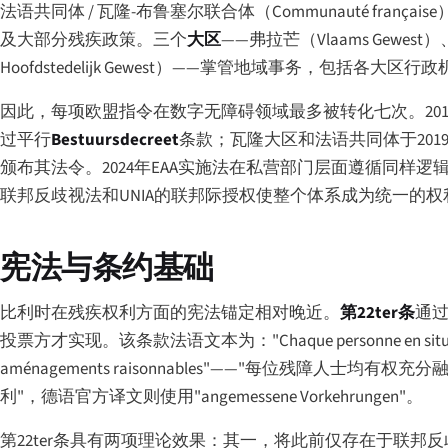
法语共同体 / 瓦隆-布鲁塞尔联合体（
Communauté française
及大部分残疾政策。三个
大区
——弗拉芒（
Vlaams Gewest
）
Hoofdstedelijk Gewest
）——掌管地域事务，包括各大区行政
因此，每项欧盟指令在数字无障碍领域最多被转化七次。2018
过平行
Bestuursdecreet
条款；瓦隆大区和法语共同体于201
颁布其法令。2024年EAA实施法在私营部门层面遵循同样
联邦反歧视法和UNIA的联邦际授权使整个体系成为统一的
宪法与条约基础
比利时在残疾权利方面的宪法锚定相对晚近。
第22ter条
通
投票方才实现。该条款法语文本为："
Chaque personne en situa
aménagements raisonnables
"——"每位残障人士均有权充分
利"，德语官方译文则使用"
angemessene Vorkehrungen
"。
第22ter条具有两项理论效果：其一，将此前仅存在于联