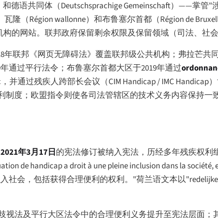
）和德语共同体（
Deutschsprachige Gemeinschaft
）——掌管"
、瓦隆（
Région wallonne
）和布鲁塞尔首都（
Région de Bruxel
机构的网站。联邦政府保留剩余权限及保留领域（司法、社
年联邦《网页无障碍法》覆盖联邦级公共机构；弗拉芒共同体和大
9年通过平行法令；布鲁塞尔首都大区于2019年通过
ordonnan
逻辑，并通过残疾人跨部长会议（
CIM Handicap
/
IMC Handicap
）
权利制度；欧盟指令则使各司法管辖区的技术义务内容保持一
过
2021年3月17日
的宪法修订被纳入宪法，历经多年残疾权利
tion de handicap a droit à une pleine inclusion dans la société, e
融入社会，包括获得合理便利的权利。"荷兰语文本以"
redelijk
邦反歧视法及平行大区法令中的合理便利义务提升至宪法层面；