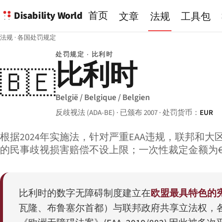
Disability World
首页
文章
法规
工具包
法规
·
各国处罚规定
处罚规定 · 比利时
比利时
🇧🇪
België / Belgique / Belgien
反歧视法 (ADA-BE) · 已颁布 2007 · 处罚货币：
EUR
根据2024年实施法，针对严重EAA违规，联邦和大区
的民事歧视损害赔偿不设上限；一次性裁定金额为€650
比利时的数字无障碍制度建立在
欧盟最具特色的
瓦隆、布鲁塞尔首都）与联邦政府共享立法权，各层级在