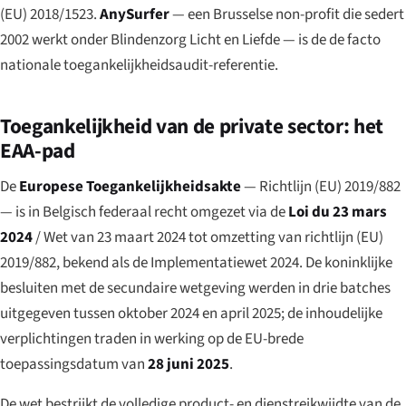
(EU) 2018/1523.
AnySurfer
— een Brusselse non-profit die sedert
2002 werkt onder Blindenzorg Licht en Liefde — is de de facto
nationale toegankelijkheidsaudit-referentie.
Toegankelijkheid van de private sector: het
EAA-pad
De
Europese Toegankelijkheidsakte
— Richtlijn (EU) 2019/882
— is in Belgisch federaal recht omgezet via de
Loi du 23 mars
2024
/
Wet van 23 maart 2024 tot omzetting van richtlijn (EU)
2019/882
, bekend als de
Implementatiewet 2024
. De koninklijke
besluiten met de secundaire wetgeving werden in drie batches
uitgegeven tussen oktober 2024 en april 2025; de inhoudelijke
verplichtingen traden in werking op de EU-brede
toepassingsdatum van
28 juni 2025
.
De wet bestrijkt de volledige product- en dienstreikwijdte van de