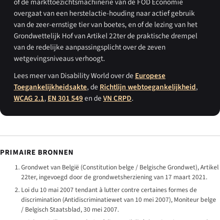
of de markttoezichtsmachinerie van de FOD Economie
overgaat van een herstelactie-houding naar actief gebruik
van de zeer-ernstige tier van boetes, en of de lezing van het
Grondwettelijk Hof van Artikel 22ter de praktische drempel
van de redelijke aanpassingsplicht over de zeven
wetgevingsniveaus verhoogt.
Lees meer van Disability World over de
Europese
Toegankelijkheidsakte
, de
Richtlijn webtoegankelijkheid
,
WCAG 2.1
,
EN 301 549
en de
VN CRPD
.
PRIMAIRE BRONNEN
Grondwet van België (
Constitution belge
/
Belgische Grondwet
), Artikel
22ter, ingevoegd door de grondwetsherziening van 17 maart 2021.
Loi du 10 mai 2007 tendant à lutter contre certaines formes de
discrimination
(
Antidiscriminatiewet van 10 mei 2007
),
Moniteur belge
/
Belgisch Staatsblad
, 30 mei 2007.