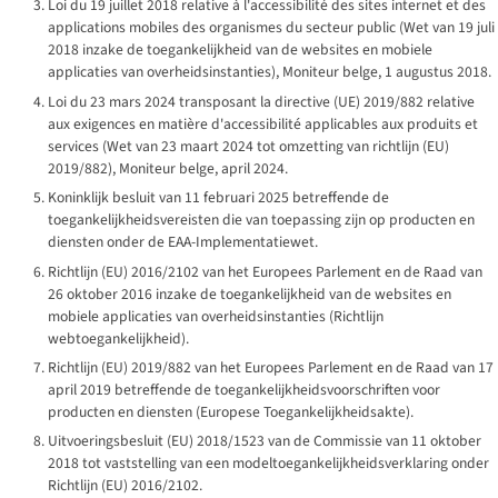
Loi du 19 juillet 2018 relative à l'accessibilité des sites internet et des
applications mobiles des organismes du secteur public
(
Wet van 19 juli
2018 inzake de toegankelijkheid van de websites en mobiele
applicaties van overheidsinstanties
),
Moniteur belge
, 1 augustus 2018.
Loi du 23 mars 2024 transposant la directive (UE) 2019/882 relative
aux exigences en matière d'accessibilité applicables aux produits et
services
(
Wet van 23 maart 2024 tot omzetting van richtlijn (EU)
2019/882
),
Moniteur belge
, april 2024.
Koninklijk besluit van 11 februari 2025 betreffende de
toegankelijkheidsvereisten die van toepassing zijn op producten en
diensten onder de EAA-Implementatiewet.
Richtlijn (EU) 2016/2102 van het Europees Parlement en de Raad van
26 oktober 2016 inzake de toegankelijkheid van de websites en
mobiele applicaties van overheidsinstanties (Richtlijn
webtoegankelijkheid).
Richtlijn (EU) 2019/882 van het Europees Parlement en de Raad van 17
april 2019 betreffende de toegankelijkheidsvoorschriften voor
producten en diensten (Europese Toegankelijkheidsakte).
Uitvoeringsbesluit (EU) 2018/1523 van de Commissie van 11 oktober
2018 tot vaststelling van een modeltoegankelijkheidsverklaring onder
Richtlijn (EU) 2016/2102.