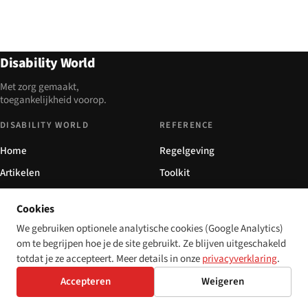
Disability World
Met zorg gemaakt,
toegankelijkheid voorop.
DISABILITY WORLD
REFERENCE
Home
Regelgeving
Artikelen
Toolkit
Over ons
Free WCAG scanner
Cookies
Contact
WCAG / ARIA
We gebruiken optionele analytische cookies (Google Analytics)
Privacy
Glossary
om te begrijpen hoe je de site gebruikt. Ze blijven uitgeschakeld
totdat je ze accepteert. Meer details in onze
privacyverklaring
.
AUDIENCES
COMMUNITY
Accepteren
Weigeren
For developers
Trainings