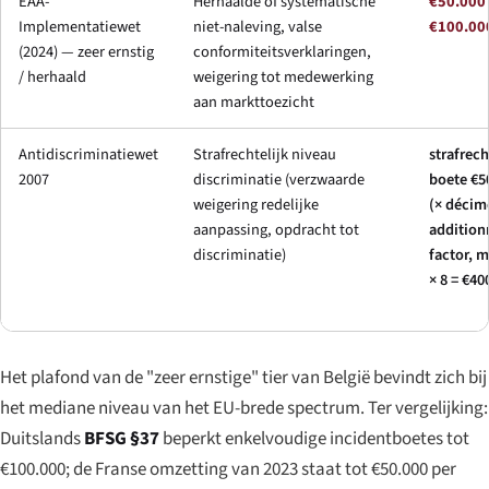
EAA-
Herhaalde of systematische
€50.000
Implementatiewet
niet-naleving, valse
€100.00
(2024) — zeer ernstig
conformiteitsverklaringen,
/ herhaald
weigering tot medewerking
aan markttoezicht
Antidiscriminatiewet
Strafrechtelijk niveau
strafrech
2007
discriminatie (verzwaarde
boete €5
weigering redelijke
(×
décim
aanpassing, opdracht tot
addition
discriminatie)
factor, 
× 8 = €40
Het plafond van de "zeer ernstige" tier van België bevindt zich bij
het mediane niveau van het EU-brede spectrum. Ter vergelijking:
Duitslands
BFSG §37
beperkt enkelvoudige incidentboetes tot
€100.000; de Franse omzetting van 2023 staat tot €50.000 per