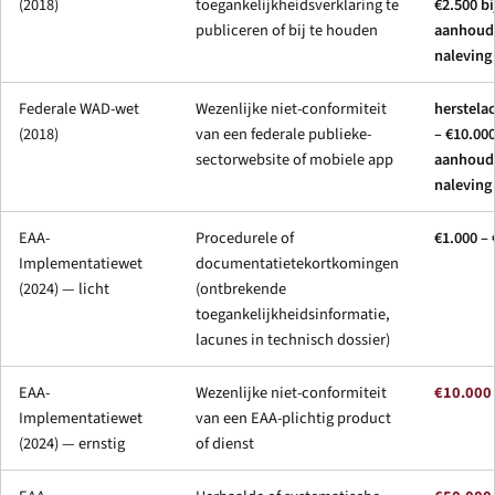
(2018)
toegankelijkheidsverklaring te
€2.500 bi
publiceren of bij te houden
aanhoude
naleving
Federale WAD-wet
Wezenlijke niet-conformiteit
herstelac
(2018)
van een federale publieke-
– €10.000
sectorwebsite of mobiele app
aanhoude
naleving
EAA-
Procedurele of
€1.000 –
Implementatiewet
documentatietekortkomingen
(2024) — licht
(ontbrekende
toegankelijkheidsinformatie,
lacunes in technisch dossier)
EAA-
Wezenlijke niet-conformiteit
€10.000
Implementatiewet
van een EAA-plichtig product
(2024) — ernstig
of dienst