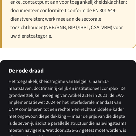
enkel contactpunt aan voor toegankelijkheidsklachten;
documenteer conformiteit conform de EN 301 549-
dienstvereisten; werk mee aan de sectorale
toezichthouder (NBB/BNB, BIPT/IBPT, CSA, VRM) voor
uw dienstcategorie.
De rode draad
Het toegankelijkheidsregime van België is, naar EU-
maatstaven, doctrinair rijkelijk en institutioneel complex. De
grondwettelijke invoeging van Artikel 22ter in 2021, de EAA-
Implementatiewet 2024 en het interfederale mandaat van
UNIA combineren tot een rechten-en-rechtsmiddelen-kader
met ongewoon diepe dekking — maar de prijs van die diepte
is de zeven-jurisdictie parallelle structuur die nalevingsteams
moeten navigeren. Wat door 2026–27 getest moet worden, is