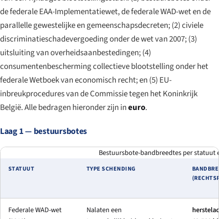
de federale EAA-Implementatiewet, de federale WAD-wet en de
parallelle gewestelijke en gemeenschapsdecreten; (2) civiele
discriminatieschadevergoeding onder de wet van 2007; (3)
uitsluiting van overheidsaanbestedingen; (4)
consumentenbescherming collectieve blootstelling onder het
federale Wetboek van economisch recht; en (5) EU-
inbreukprocedures van de Commissie tegen het Koninkrijk
België. Alle bedragen hieronder zijn in
euro
.
Laag 1 — bestuursbotes
Bestuursbote-bandbreedtes per statuut e
STATUUT
TYPE SCHENDING
BANDBRE
(RECHTS
Federale WAD-wet
Nalaten een
herstelac