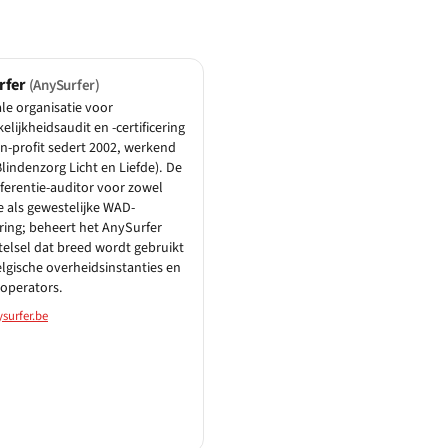
rfer
(AnySurfer)
le organisatie voor
elijkheidsaudit en -certificering
n-profit sedert 2002, werkend
lindenzorg Licht en Liefde). De
eferentie-auditor voor zowel
e als gewestelijke WAD-
ing; beheert het AnySurfer
telsel dat breed wordt gebruikt
lgische overheidsinstanties en
 operators.
surfer.be