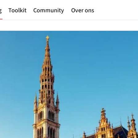
g
Toolkit
Community
Over ons