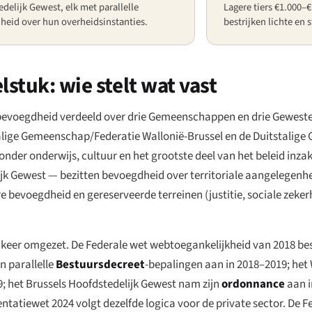
delijk Gewest, elk met parallelle
Lagere tiers €1.000–
heid over hun overheidsinstanties.
bestrijken lichte en
lstuk: wie stelt wat vast
bevoegdheid verdeeld over drie Gemeenschappen en drie Geweste
ige Gemeenschap/Federatie Wallonië-Brussel en de Duitstalige
 onderwijs, cultuur en het grootste deel van het beleid inzake
ijk Gewest — bezitten bevoegdheid over territoriale aangelegen
 bevoegdheid en gereserveerde terreinen (justitie, sociale zekerh
en keer omgezet. De Federale wet webtoegankelijkheid van 2018 bes
 parallelle
Bestuursdecreet
-bepalingen aan in 2018–2019; het
9; het Brussels Hoofdstedelijk Gewest nam zijn
ordonnance
aan i
tatiewet 2024 volgt dezelfde logica voor de private sector. De F