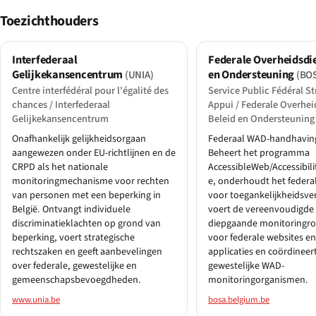
Toezichthouders
Interfederaal
Federale Overheidsdie
Gelijkekansencentrum
en Ondersteuning
(UNIA)
(BO
Centre interfédéral pour l'égalité des
Service Public Fédéral St
chances / Interfederaal
Appui / Federale Overhei
Gelijkekansencentrum
Beleid en Ondersteuning
Onafhankelijk gelijkheidsorgaan
Federaal WAD-handhavin
aangewezen onder EU-richtlijnen en de
Beheert het programma
CRPD als het nationale
AccessibleWeb/Accessibil
monitoringmechanisme voor rechten
e, onderhoudt het federal
van personen met een beperking in
voor toegankelijkheidsve
België. Ontvangt individuele
voert de vereenvoudigde
discriminatieklachten op grond van
diepgaande monitoringro
beperking, voert strategische
voor federale websites e
rechtszaken en geeft aanbevelingen
applicaties en coördineer
over federale, gewestelijke en
gewestelijke WAD-
gemeenschapsbevoegdheden.
monitoringorganismen.
www.unia.be
bosa.belgium.be