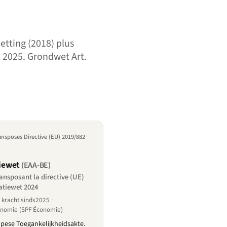
etting (2018) plus
 2025. Grondwet Art.
ransposes Directive (EU) 2019/882
iewet
(EAA-BE)
ransposant la directive (UE)
atiewet 2024
kracht sinds2025 ·
onomie (SPF Économie)
pese Toegankelijkheidsakte.