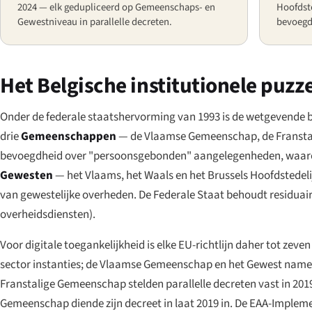
2024 — elk gedupliceerd op Gemeenschaps- en
Hoofdste
Gewestniveau in parallelle decreten.
bevoegd
Het Belgische institutionele puzze
Onder de federale staatshervorming van 1993 is de wetgevende 
drie
Gemeenschappen
— de Vlaamse Gemeenschap, de Franstal
bevoegdheid over "persoonsgebonden" aangelegenheden, waaronder
Gewesten
— het Vlaams, het Waals en het Brussels Hoofdstedel
van gewestelijke overheden. De Federale Staat behoudt residuaire
overheidsdiensten).
Voor digitale toegankelijkheid is elke EU-richtlijn daher tot zev
sector instanties; de Vlaamse Gemeenschap en het Gewest namen
Franstalige Gemeenschap stelden parallelle decreten vast in 201
Gemeenschap diende zijn decreet in laat 2019 in. De EAA-Implemen