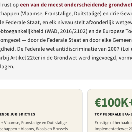
d rust op
een van de meest onderscheidende grondwett
happen (Vlaamse, Franstalige, Duitstalige) en drie Gew
 Federale Staat, en elk niveau stelt afzonderlijk wetgev
webtoegankelijkheid (WAD, 2016/2102) en de Europese T
l omgezet — door de Federale Staat en door elke Gemee
dheid. De Federale wet antidiscriminatie van 2007 (
Loi
arbij Artikel 22ter in de Grondwet werd ingevoegd, vorm
 lagen.
€100K
ENDE JURISDICTIES
TOP FEDERALE EAA
 + Vlaamse, Franstalige en Duitstalige
Ernstige of herhaald
chappen + Vlaams, Waals en Brussels
Implementatiewet 20