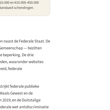
€10.000 en €10.000–€50.000
 standaard schendingen.
n naast de Federale Staat. De
 Gemeenschap — bezitten
 beperking. De drie
heden, waaronder websites
eid, federale
trijkt federale publieke
 Waals Gewest en de
n 2019; en de Duitstalige
ederale wet antidiscriminatie