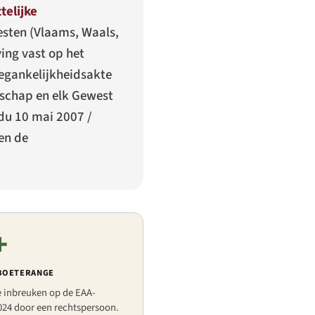
elijke
esten (Vlaams, Waals,
ing vast op het
oegankelijkheidsakte
nschap en elk Gewest
 du 10 mai 2007
/
en de
+
-BOETERANGE
e inbreuken op de EAA-
24 door een rechtspersoon.