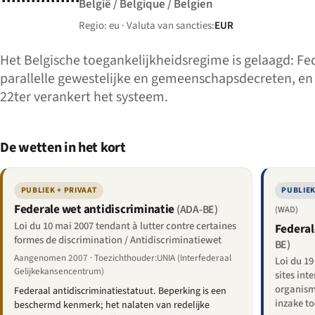
België / Belgique / Belgien
Regio: eu · Valuta van sancties:
EUR
Het Belgische toegankelijkheidsregime is gelaagd: Fe
parallelle gewestelijke en gemeenschapsdecreten, en
22ter verankert het systeem.
De wetten in het kort
PUBLIEK + PRIVAAT
PUBLIE
Federale wet antidiscriminatie
(ADA-BE)
(WAD)
Loi du 10 mai 2007 tendant à lutter contre certaines
Federal
formes de discrimination / Antidiscriminatiewet
BE)
Aangenomen 2007 · Toezichthouder:UNIA (Interfederaal
Loi du 19 
Gelijkekansencentrum)
sites int
organisme
Federaal antidiscriminatiestatuut. Beperking is een
inzake t
beschermd kenmerk; het nalaten van redelijke