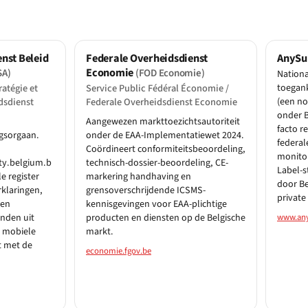
nst Beleid
Federale Overheidsdienst
AnySu
Economie
SA)
(FOD Economie)
Nationa
ratégie et
Service Public Fédéral Économie /
toegank
dsdienst
Federale Overheidsdienst Economie
(een no
onder B
Aangewezen markttoezichtsautoriteit
facto r
gsorgaan.
onder de EAA-Implementatiewet 2024.
federal
Coördineert conformiteitsbeoordeling,
monitor
ity.belgium.b
technisch-dossier-beoordeling, CE-
Label-s
e register
markering handhaving en
door Be
rklaringen,
grensoverschrijdende ICSMS-
private
 en
kennisgevingen voor EAA-plichtige
nden uit
producten en diensten op de Belgische
www.any
n mobiele
markt.
t met de
economie.fgov.be