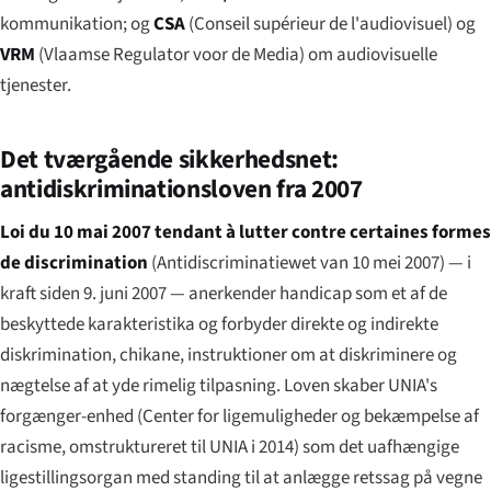
kommunikation; og
CSA
(
Conseil supérieur de l'audiovisuel
) og
VRM
(
Vlaamse Regulator voor de Media
) om audiovisuelle
tjenester.
Det tværgående sikkerhedsnet:
antidiskriminationsloven fra 2007
Loi du 10 mai 2007 tendant à lutter contre certaines formes
de discrimination
(
Antidiscriminatiewet van 10 mei 2007
) — i
kraft siden 9. juni 2007 — anerkender handicap som et af de
beskyttede karakteristika og forbyder direkte og indirekte
diskrimination, chikane, instruktioner om at diskriminere og
nægtelse af at yde rimelig tilpasning. Loven skaber UNIA's
forgænger-enhed (Center for ligemuligheder og bekæmpelse af
racisme, omstruktureret til UNIA i 2014) som det uafhængige
ligestillingsorgan med standing til at anlægge retssag på vegne