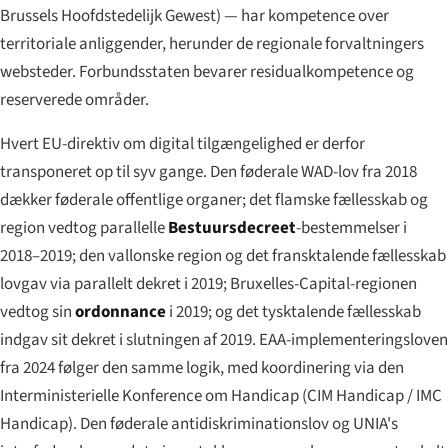
Brussels Hoofdstedelijk Gewest
) — har kompetence over
territoriale anliggender, herunder de regionale forvaltningers
websteder. Forbundsstaten bevarer residualkompetence og
reserverede områder.
Hvert EU-direktiv om digital tilgængelighed er derfor
transponeret op til syv gange. Den føderale WAD-lov fra 2018
dækker føderale offentlige organer; det flamske fællesskab og
region vedtog parallelle
Bestuursdecreet
-bestemmelser i
2018–2019; den vallonske region og det fransktalende fællesskab
lovgav via parallelt dekret i 2019; Bruxelles-Capital-regionen
vedtog sin
ordonnance
i 2019; og det tysktalende fællesskab
indgav sit dekret i slutningen af 2019. EAA-implementeringsloven
fra 2024 følger den samme logik, med koordinering via den
Interministerielle Konference om Handicap (
CIM Handicap
/
IMC
Handicap
). Den føderale antidiskriminationslov og UNIA's