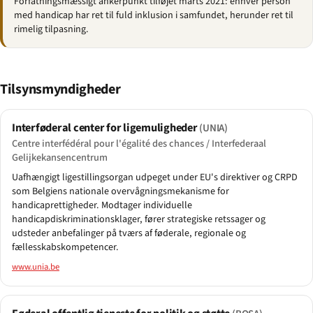
Forfatningsmæssigt ankerpunkt tilføjet marts 2021: enhver person
med handicap har ret til fuld inklusion i samfundet, herunder ret til
rimelig tilpasning.
Tilsynsmyndigheder
Interføderal center for ligemuligheder
(UNIA)
Centre interfédéral pour l'égalité des chances / Interfederaal
Gelijkekansencentrum
Uafhængigt ligestillingsorgan udpeget under EU's direktiver og CRPD
som Belgiens nationale overvågningsmekanisme for
handicaprettigheder. Modtager individuelle
handicapdiskriminationsklager, fører strategiske retssager og
udsteder anbefalinger på tværs af føderale, regionale og
fællesskabskompetencer.
www.unia.be