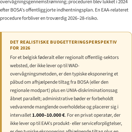
overvågningsgennemstrømning; proceduren blev lukket i 2024
efter BOSA's offentliggjorte indhentningsplan. En EAA-relateret
procedure forbliver en troværdig 2026–28-risiko.
DET REALISTISKE BUDGETTERINGSPERSPEKTIV
FOR 2026
For et belgisk føderalt eller regionalt offentlig-sektors
websted, der ikke lever op til WAD-
overvågningsmetoden, er den typiske eksponering et
påbud om afhjælpende tiltag fra BOSA (eller den
regionale modpart) plus en UNIA-diskriminationssag
åbnet parallelt; administrative bøder er forbeholdt
vedvarende manglende overholdelse og placerer sig i
intervallet
1.000–10.000 €
. For en privat operatør, der
ikke lever op til EAA's produkt- eller serviceforpligtelser,
er den typiske eksponering afhjælpende tiltag plus en