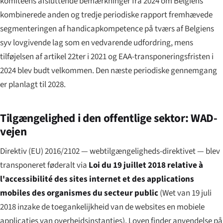
komitéens afsluttende bemærkninger fra 2024 om Belgiens
kombinerede anden og tredje periodiske rapport fremhævede
segmenteringen af handicapkompetence på tværs af Belgiens
syv lovgivende lag som en vedvarende udfordring, mens
tilføjelsen af artikel 22ter i 2021 og EAA-transponeringsfristen i
2024 blev budt velkommen. Den næste periodiske gennemgang
er planlagt til 2028.
Tilgængelighed i den offentlige sektor: WAD-
vejen
Direktiv (EU) 2016/2102 — webtilgængeligheds-direktivet — blev
transponeret føderalt via
Loi du 19 juillet 2018 relative à
l'accessibilité des sites internet et des applications
mobiles des organismes du secteur public
(
Wet van 19 juli
2018 inzake de toegankelijkheid van de websites en mobiele
applicaties van overheidsinstanties
). Loven finder anvendelse på