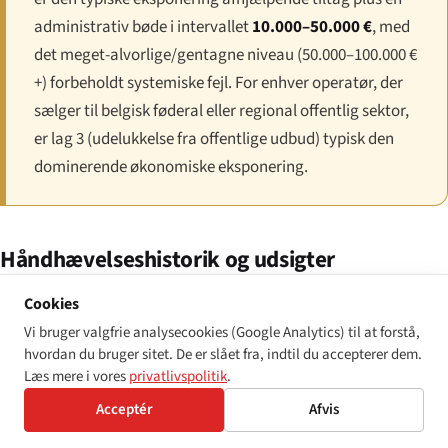
administrativ bøde i intervallet
10.000–50.000 €
, med
det meget-alvorlige/gentagne niveau (50.000–100.000 €
+) forbeholdt systemiske fejl. For enhver operatør, der
sælger til belgisk føderal eller regional offentlig sektor,
er lag 3 (udelukkelse fra offentlige udbud) typisk den
dominerende økonomiske eksponering.
Håndhævelseshistorik og udsigter
WAD-håndhævelse under BOSA har været stabil. Den føderale
Cookies
overvågningsmetode producerer halvårlige forenklede
Vi bruger valgfrie analysecookies (Google Analytics) til at forstå,
scanninger af ca. 1.500 ansvarlige føderale websteder og en
hvordan du bruger sitet. De er slået fra, indtil du accepterer dem.
Læs mere i vores
privatlivspolitik
.
mindre dybdegående-scan-tranche af ca. 50 websteder pr.
cyklus, med parallel overvågning i de flamske, vallonske,
Acceptér
Afvis
Bruxelles-Capital og tysktalende jurisdiktioner. Det første kohort