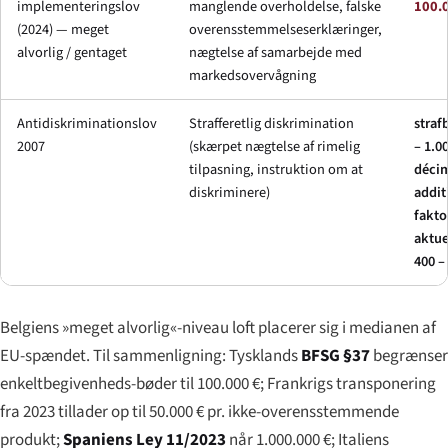
implementeringslov
manglende overholdelse, falske
100.
(2024) — meget
overensstemmelseserklæringer,
alvorlig / gentaget
nægtelse af samarbejde med
markedsovervågning
Antidiskriminationslov
Strafferetlig diskrimination
straf
2007
(skærpet nægtelse af rimelig
– 1.00
tilpasning, instruktion om at
déci
diskriminere)
addit
fakto
aktue
400 –
Belgiens »meget alvorlig«-niveau loft placerer sig i medianen af
EU-spændet. Til sammenligning: Tysklands
BFSG §37
begrænser
enkeltbegivenheds-bøder til 100.000 €; Frankrigs transponering
fra 2023 tillader op til 50.000 € pr. ikke-overensstemmende
produkt;
Spaniens Ley 11/2023
når 1.000.000 €; Italiens