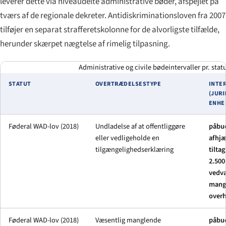
leverer dette via niveaudelte administrative bøder, afspejlet på
tværs af de regionale dekreter. Antidiskriminationsloven fra 2007
tilføjer en separat strafferetskolonne for de alvorligste tilfælde,
herunder skærpet nægtelse af rimelig tilpasning.
Administrative og civile bødeintervaller pr. statu
STATUT
OVERTRÆDELSESTYPE
INTE
(JURI
ENHE
Føderal WAD-lov (2018)
Undladelse af at offentliggøre
påbu
eller vedligeholde en
afhj
tilgængelighedserklæring
tiltag
2.500
vedv
mang
overh
Føderal WAD-lov (2018)
Væsentlig manglende
påbu