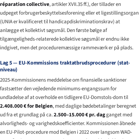
réparation collective
, artikler XVII.35 ff.), der tillader en
udpeget forbrugerbeskyttelsesforening eller et ligestillingsorgan
(UNIA er kvalificeret til handicapdiskriminationskrav) at
anlægge et kollektivt søgsmål. Den første bølge af
tilgængeligheds-relaterede kollektive søgsmål er endnu ikke
indgivet, men det proceduremæssige rammeværk er på plads.
Lag 5 — EU-Kommissions traktatbrudsprocedurer (stat-
niveau)
2025-Kommissionens meddelelse om finansielle sanktioner
fastsætter den vejledende minimums-engangssum for
undladelse af at overholde en tidligere EU-Domstols-dom til
2.408.000 € for Belgien
, med daglige bødebetalinger beregnet
ud fra et grundlag på ca.
2.500–15.000 € pr. dag
ganget med
alvorligheds- og varighedskoefficienter. Kommissionen åbnede
en EU-Pilot-procedure mod Belgien i 2022 over langsom WAD-