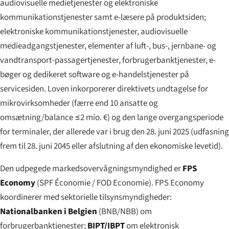
audiovisuelle medietjenester og elektroniske
kommunikationstjenester samt e-læsere på produktsiden;
elektroniske kommunikationstjenester, audiovisuelle
medieadgangstjenester, elementer af luft-, bus-, jernbane- og
vandtransport-passagertjenester, forbrugerbanktjenester, e-
bøger og dedikeret software og e-handelstjenester på
servicesiden. Loven inkorporerer direktivets undtagelse for
mikrovirksomheder (færre end 10 ansatte og
omsætning/balance ≤2 mio. €) og den lange overgangsperiode
for terminaler, der allerede var i brug den 28. juni 2025 (udfasning
frem til 28. juni 2045 eller afslutning af den ekonomiske levetid).
Den udpegede markedsovervågningsmyndighed er
FPS
Economy
(
SPF Économie
/
FOD Economie
). FPS Economy
koordinerer med sektorielle tilsynsmyndigheder:
Nationalbanken i Belgien
(BNB/NBB) om
forbrugerbanktjenester;
BIPT/IBPT
om elektronisk