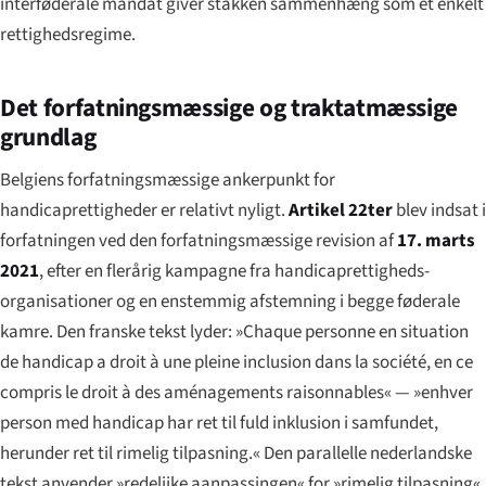
interføderale mandat giver stakken sammenhæng som et enkelt
rettighedsregime.
Det forfatningsmæssige og traktatmæssige
grundlag
Belgiens forfatningsmæssige ankerpunkt for
handicaprettigheder er relativt nyligt.
Artikel 22ter
blev indsat i
forfatningen ved den forfatningsmæssige revision af
17. marts
2021
, efter en flerårig kampagne fra handicaprettigheds-
organisationer og en enstemmig afstemning i begge føderale
kamre. Den franske tekst lyder: »
Chaque personne en situation
de handicap a droit à une pleine inclusion dans la société, en ce
compris le droit à des aménagements raisonnables
« — »enhver
person med handicap har ret til fuld inklusion i samfundet,
herunder ret til rimelig tilpasning.« Den parallelle nederlandske
tekst anvender »
redelijke aanpassingen
« for »rimelig tilpasning«,