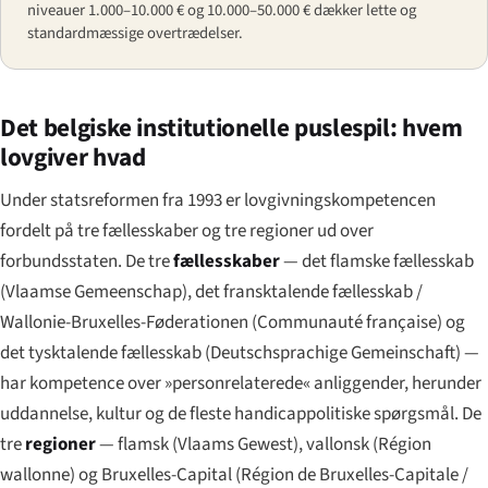
niveauer 1.000–10.000 € og 10.000–50.000 € dækker lette og
standardmæssige overtrædelser.
Det belgiske institutionelle puslespil: hvem
lovgiver hvad
Under statsreformen fra 1993 er lovgivningskompetencen
fordelt på tre fællesskaber og tre regioner ud over
forbundsstaten. De tre
fællesskaber
— det flamske fællesskab
(
Vlaamse Gemeenschap
), det fransktalende fællesskab /
Wallonie-Bruxelles-Føderationen (
Communauté française
) og
det tysktalende fællesskab (
Deutschsprachige Gemeinschaft
) —
har kompetence over »personrelaterede« anliggender, herunder
uddannelse, kultur og de fleste handicappolitiske spørgsmål. De
tre
regioner
— flamsk (
Vlaams Gewest
), vallonsk (
Région
wallonne
) og Bruxelles-Capital (
Région de Bruxelles-Capitale
/