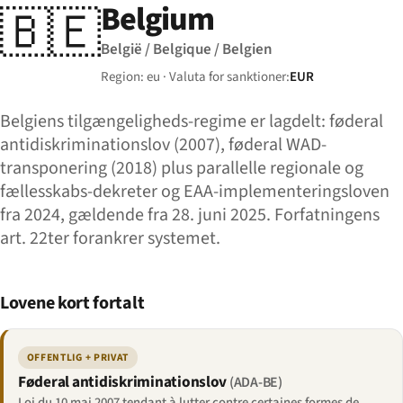
Belgium
🇧🇪
België / Belgique / Belgien
Region: eu · Valuta for sanktioner:
EUR
Belgiens tilgængeligheds-regime er lagdelt: føderal
antidiskriminationslov (2007), føderal WAD-
transponering (2018) plus parallelle regionale og
fællesskabs-dekreter og EAA-implementeringsloven
fra 2024, gældende fra 28. juni 2025. Forfatningens
art. 22ter forankrer systemet.
Lovene kort fortalt
OFFENTLIG + PRIVAT
Føderal antidiskriminationslov
(ADA-BE)
Loi du 10 mai 2007 tendant à lutter contre certaines formes de