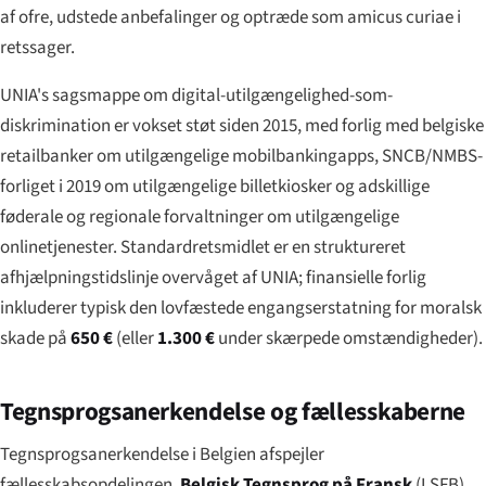
af ofre, udstede anbefalinger og optræde som
amicus curiae
i
retssager.
UNIA's sagsmappe om digital-utilgængelighed-som-
diskrimination er vokset støt siden 2015, med forlig med belgiske
retailbanker om utilgængelige mobilbankingapps, SNCB/NMBS-
forliget i 2019 om utilgængelige billetkiosker og adskillige
føderale og regionale forvaltninger om utilgængelige
onlinetjenester. Standardretsmidlet er en struktureret
afhjælpningstidslinje overvåget af UNIA; finansielle forlig
inkluderer typisk den lovfæstede engangserstatning for moralsk
skade på
650 €
(eller
1.300 €
under skærpede omstændigheder).
Tegnsprogsanerkendelse og fællesskaberne
Tegnsprogsanerkendelse i Belgien afspejler
fællesskabsopdelingen.
Belgisk Tegnsprog på Fransk
(LSFB)