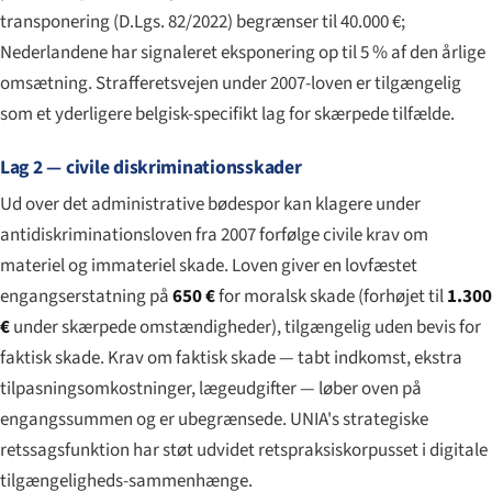
transponering (D.Lgs. 82/2022) begrænser til 40.000 €;
Nederlandene har signaleret eksponering op til 5 % af den årlige
omsætning. Strafferetsvejen under 2007-loven er tilgængelig
som et yderligere belgisk-specifikt lag for skærpede tilfælde.
Lag 2 — civile diskriminationsskader
Ud over det administrative bødespor kan klagere under
antidiskriminationsloven fra 2007 forfølge civile krav om
materiel og immateriel skade. Loven giver en lovfæstet
engangserstatning på
650 €
for moralsk skade (forhøjet til
1.300
€
under skærpede omstændigheder), tilgængelig uden bevis for
faktisk skade. Krav om faktisk skade — tabt indkomst, ekstra
tilpasningsomkostninger, lægeudgifter — løber oven på
engangssummen og er ubegrænsede. UNIA's strategiske
retssagsfunktion har støt udvidet retspraksiskorpusset i digitale
tilgængeligheds-sammenhænge.