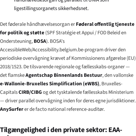
ligestillingsorganets sikkerhedsnet.
Det føderale håndhævelsesorgan er
Føderal offentlig tjeneste
for politik og støtte
(
SPF Stratégie et Appui
/
FOD Beleid en
Ondersteuning
,
BOSA
). BOSA's
AccessibleWeb/Accessibility.belgium.be-program driver den
periodiske overvågning krævet af Kommissionens afgørelse (EU)
2018/1523. De tilsvarende regionale og fællesskabs-organer —
det flamske
Agentschap Binnenlands Bestuur
, den vallonske
e-Wallonie-Bruxelles Simplification (eWBS)
, Bruxelles-
Capitals
CIRB/CIBG
og det tysktalende fællesskabs Ministerium
— driver parallel overvågning inden for deres egne jurisdiktioner.
AnySurfer
er de facto national reference-auditør.
Tilgængelighed i den private sektor: EAA-