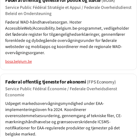
Føderal offentlig tjeneste for politik og støtte
(BOSA)
Service Public Fédéral Stratégie et Appui / Federale Overheidsdienst
Beleid en Ondersteuning
Føderal WAD-håndhævelsesorgan. Hoster
AccessibleWeb/Accessibility.belgium.be-programmet, vedligeholder
det føderale register for tilgængelighedserklæringer, gennemfører
forenklede og dybdegående overvågningsrunder for føderale
websteder og mobilapps og koordinerer med de regionale WAD-
overvågningsorganer.
bosa.belgium.be
Føderal offentlig tjeneste for økonomi
(FPS Economy)
Service Public Fédéral Économie / Federale Overheidsdienst
Economie
Udpeget markedsovervågningsmyndighed under EAA-
implementeringsloven fra 2024. Koordinerer
overensstemmelsesvurdering, gennemgang af tekniske filer, CE-
mærkningshåndhævelse og grænseoverskridende ICSMS-
notifikationer for EAA-regulerede produkter og tjenester på det
belgiske marked.