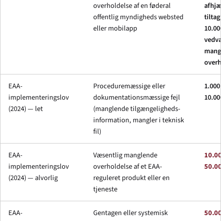
overholdelse af en føderal
afhj
offentlig myndigheds websted
tiltag
eller mobilapp
10.00
vedv
mang
overh
EAA-
Proceduremæssige eller
1.000
implementeringslov
dokumentationsmæssige fejl
10.00
(2024) — let
(manglende tilgængeligheds-
information, mangler i teknisk
fil)
EAA-
Væsentlig manglende
10.00
implementeringslov
overholdelse af et EAA-
50.0
(2024) — alvorlig
reguleret produkt eller en
tjeneste
EAA-
Gentagen eller systemisk
50.00