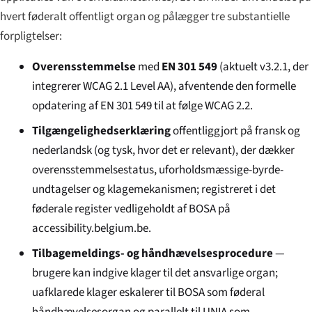
hvert føderalt offentligt organ og pålægger tre substantielle
forpligtelser:
Overensstemmelse
med
EN 301 549
(aktuelt v3.2.1, der
integrerer WCAG 2.1 Level AA), afventende den formelle
opdatering af EN 301 549 til at følge WCAG 2.2.
Tilgængelighedserklæring
offentliggjort på fransk og
nederlandsk (og tysk, hvor det er relevant), der dækker
overensstemmelsestatus, uforholdsmæssige-byrde-
undtagelser og klagemekanismen; registreret i det
føderale register vedligeholdt af BOSA på
accessibility.belgium.be
.
Tilbagemeldings- og håndhævelsesprocedure
—
brugere kan indgive klager til det ansvarlige organ;
uafklarede klager eskalerer til BOSA som føderal
håndhævelsesorgan og parallelt til UNIA som