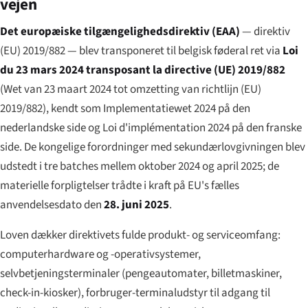
vejen
Det europæiske tilgængelighedsdirektiv (EAA)
— direktiv
(EU) 2019/882 — blev transponeret til belgisk føderal ret via
Loi
du 23 mars 2024 transposant la directive (UE) 2019/882
(
Wet van 23 maart 2024 tot omzetting van richtlijn (EU)
2019/882
), kendt som
Implementatiewet 2024
på den
nederlandske side og
Loi d'implémentation 2024
på den franske
side. De kongelige forordninger med sekundærlovgivningen blev
udstedt i tre batches mellem oktober 2024 og april 2025; de
materielle forpligtelser trådte i kraft på EU's fælles
anvendelsesdato den
28. juni 2025
.
Loven dækker direktivets fulde produkt- og serviceomfang:
computerhardware og -operativsystemer,
selvbetjeningsterminaler (pengeautomater, billetmaskiner,
check-in-kiosker), forbruger-terminaludstyr til adgang til