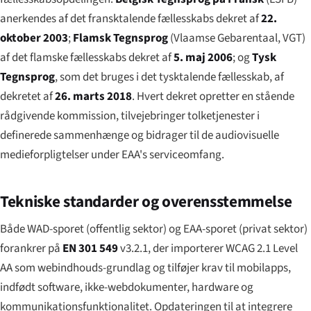
anerkendes af det fransktalende fællesskabs dekret af
22.
oktober 2003
;
Flamsk Tegnsprog
(
Vlaamse Gebarentaal
, VGT)
af det flamske fællesskabs dekret af
5. maj 2006
; og
Tysk
Tegnsprog
, som det bruges i det tysktalende fællesskab, af
dekretet af
26. marts 2018
. Hvert dekret opretter en stående
rådgivende kommission, tilvejebringer tolketjenester i
definerede sammenhænge og bidrager til de audiovisuelle
medieforpligtelser under EAA's serviceomfang.
Tekniske standarder og overensstemmelse
Både WAD-sporet (offentlig sektor) og EAA-sporet (privat sektor)
forankrer på
EN 301 549
v3.2.1, der importerer WCAG 2.1 Level
AA som webindhouds-grundlag og tilføjer krav til mobilapps,
indfødt software, ikke-webdokumenter, hardware og
kommunikationsfunktionalitet. Opdateringen til at integrere