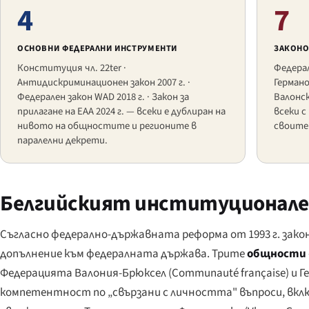
4
7
ОСНОВНИ ФЕДЕРАЛНИ ИНСТРУМЕНТИ
ЗАКОНО
Конституция чл. 22ter ·
Федерал
Антидискриминационен закон 2007 г. ·
Герман
Федерален закон WAD 2018 г. · Закон за
Валонск
прилагане на EAA 2024 г. — всеки е дублиран на
всеки 
нивото на общностите и регионите в
своите 
паралелни декрети.
Белгийският институционален 
Съгласно федерално-държавната реформа от 1993 г. зак
допълнение към федералната държава. Трите
общности
Федерацията Валония-Брюксел (
Communauté française
) и 
компетентност по „свързани с личността" въпроси, вкл