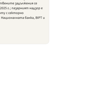
твените задължения се
2025 г.; пазарният надзор е
omy с секторно
Националната банка, BIPT и