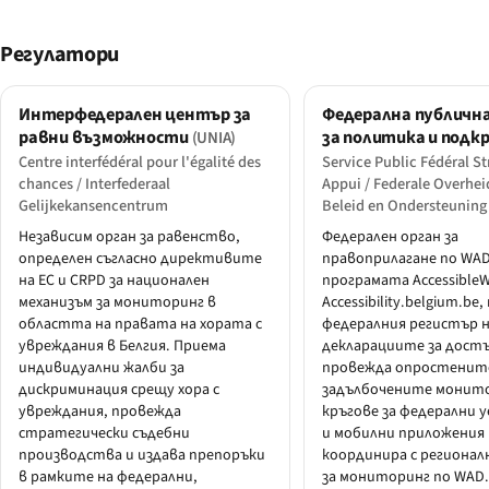
Регулатори
Интерфедерален център за
Федерална публичн
равни възможности
за политика и подк
(UNIA)
Centre interfédéral pour l'égalité des
Service Public Fédéral St
chances / Interfederaal
Appui / Federale Overhei
Gelijkekansencentrum
Beleid en Ondersteuning
Независим орган за равенство,
Федерален орган за
определен съгласно директивите
правоприлагане по WAD
на ЕС и CRPD за национален
програмата AccessibleW
механизъм за мониторинг в
Accessibility.belgium.be
областта на правата на хората с
федералния регистър 
увреждания в Белгия. Приема
декларациите за дост
индивидуални жалби за
провежда опростенит
дискриминация срещу хора с
задълбочените монит
увреждания, провежда
кръгове за федерални 
стратегически съдебни
и мобилни приложения 
производства и издава препоръки
координира с регионал
в рамките на федерални,
за мониторинг по WAD.