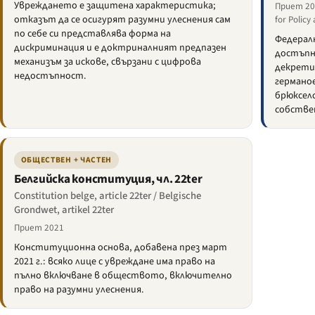
Увреждането е защитена характеристика;
Приет 201
отказът да се осигурят разумни улеснения сам
for Policy
по себе си представлява форма на
Федерал
дискриминация и е доктриналният предпазен
достъпн
механизъм за искове, свързани с цифрова
декрети
недостъпност.
германо
брюксел
собстве
ОБЩЕСТВЕН + ЧАСТЕН
Белгийска конституция, чл. 22ter
Constitution belge, article 22ter / Belgische
Grondwet, artikel 22ter
Приет 2021
Конституционна основа, добавена през март
2021 г.: всяко лице с увреждане има право на
пълно включване в обществото, включително
право на разумни улеснения.