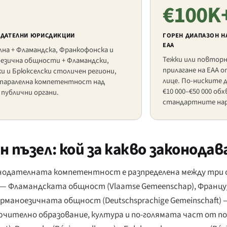
€100K
ДАТЕЛНИ ЮРИСДИКЦИИ
ГОРЕН ДИАПАЗОН Н
EAA
на + Фламандска, Франкофонска и
Тежки или повторн
оезична общности + Фламандски,
прилагане на EAA о
и и Брюкселски столичен региони,
лице. По-ниските д
с паралелна компетентност над
€10 000–€50 000 об
публични органи.
стандартните на
пъзел: кой за какво законодав
онодателната компетентност е разпределена между три 
— Фламандската общност (
Vlaamse Gemeenschap
), Франц
Германоезичната общност (
Deutschsprachige Gemeinschaft
)
ючително образование, култура и по-голямата част от 