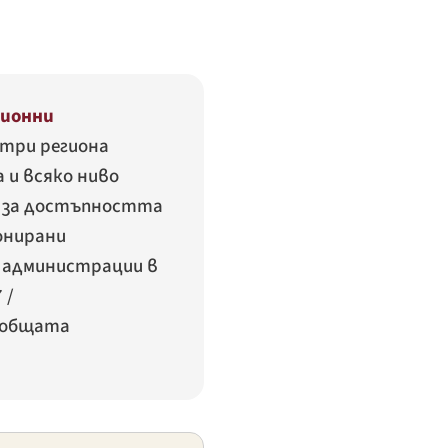
ционни
 три региона
 и всяко ниво
 за достъпността
онирани
е администрации в
7
/
т общата