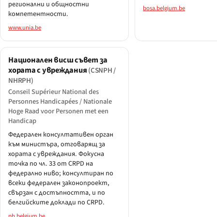
регионални и общностни
bosa.belgium.be
компетентности.
www.unia.be
Национален висш съвет за
хората с увреждания
(CSNPH /
NHRPH)
Conseil Supérieur National des
Personnes Handicapées / Nationale
Hoge Raad voor Personen met een
Handicap
Федерален консултативен орган
към министъра, отговарящ за
хората с увреждания. Фокусна
точка по чл. 33 от CRPD на
федерално ниво; консултиран по
всеки федерален законопроект,
свързан с достъпността, и по
белгийските доклади по CRPD.
ph.belgium.be