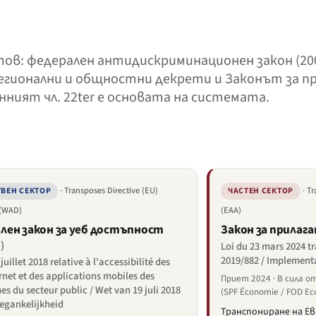
в: федерален антидискриминационен закон (2007
регионални и общностни декрети и Законът за пр
онният чл. 22ter е основата на системата.
· Transposes Directive (EU)
· T
ВЕН СЕКТОР
ЧАСТЕН СЕКТОР
 (WAD)
(EAA)
лен закон за уеб достъпност
Закон за прилага
)
Loi du 23 mars 2024 t
2019/882 / Implement
juillet 2018 relative à l'accessibilité des
ernet et des applications mobiles des
Приет 2024 · В сила о
s du secteur public / Wet van 19 juli 2018
(SPF Économie / FOD E
oegankelijkheid
Транспониране на Ев