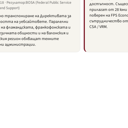
8 · Регулатор:BOSA (Federal Public Service
достъпност. Същес
 and Support)
прилагат от 28 юни 
поверен на FPS Econ
но транспониране на Директивата за
сътрудничество от 
остта на уебсайтовете. Паралелни
CSA / VRM.
 на фламандската, франкофонската и
езичната общности и на валонския и
ския регион обхващат техните
ни администрации.