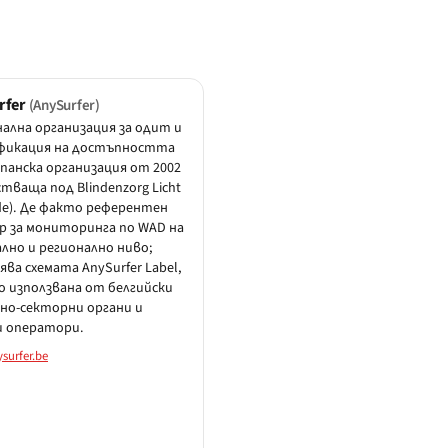
rfer
(AnySurfer)
ална организация за одит и
фикация на достъпността
панска организация от 2002
йстваща под Blindenzorg Licht
fde). Де факто референтен
 за мониторинга по WAD на
лно и регионално ниво;
ява схемата AnySurfer Label,
 използвана от белгийски
но-секторни органи и
и оператори.
surfer.be