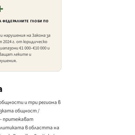
+
А ФЕДЕРАЛНИТЕ ГЛОБИ ПО
и нарушения на Закона за
т 2024 г. от юридическо
иапазони €1 000–€10 000 и
хващат леките и
рушения.
а
общности и три региона в
узката общност /
 — притежават
политиката в областта на