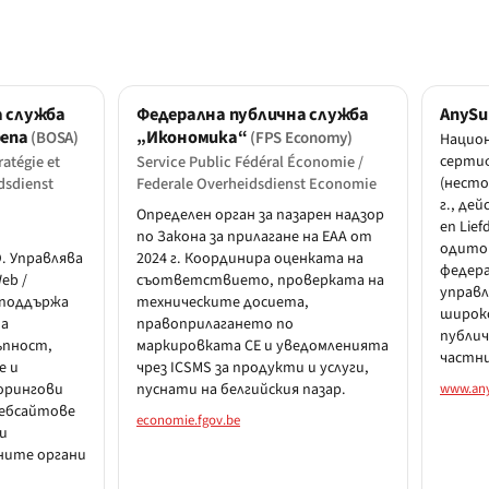
а служба
Федерална публична служба
AnySu
репа
„Икономика“
(BOSA)
(FPS Economy)
Национ
ratégie et
Service Public Fédéral Économie /
серти
dsdienst
Federale Overheidsdienst Economie
(несто
г., де
Определен орган за пазарен надзор
en Lie
по Закона за прилагане на EAA от
одитор
. Управлява
2024 г. Координира оценката на
федера
eb /
съответствието, проверката на
управл
, поддържа
техническите досиета,
широко
на
правоприлагането по
публич
ъпност,
маркировката CE и уведомленията
частн
е и
чрез ICSMS за продукти и услуги,
орингови
пуснати на белгийския пазар.
www.any
уебсайтове
economie.fgov.be
и
ните органи