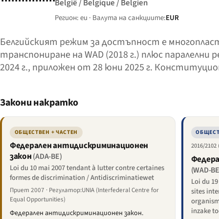
België / Belgique / Belgien
Регион: eu · Валута на санкциите:
EUR
Белгийският режим за достъпност е многопласто
транспониране на WAD (2018 г.) плюс паралелни 
2024 г., приложен от 28 юни 2025 г. Конституци
Закони накратко
ОБЩЕСТВЕН + ЧАСТЕН
ОБЩЕСТ
Федерален антидискриминационен
2016/2102
закон
(ADA-BE)
Федера
Loi du 10 mai 2007 tendant à lutter contre certaines
(WAD-BE
formes de discrimination / Antidiscriminatiewet
Loi du 19 
Приет 2007 · Регулатор:UNIA (Interfederal Centre for
sites int
Equal Opportunities)
organisme
inzake t
Федерален антидискриминационен закон.