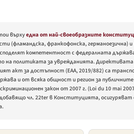
тои върху
една от най-своеобразните конститу
ости (фламандска, франкофонска, германоезична) и
) споделят компетентност с федералната държава
о на политиката за уврежданията. Директивата
кият акт за достъпност (EAA, 2019/882) са трансп
ржава и от всяка общност и регион за публичнит
риминационен закон от 2007 г. (
Loi du 10 mai 200
., добавящо чл. 22ter в Конституцията, осигурява
а.