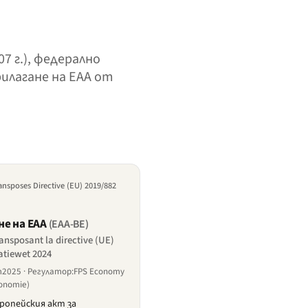
 г.), федерално
илагане на EAA от
ransposes Directive (EU) 2019/882
не на EAA
(EAA-BE)
ransposant la directive (UE)
atiewet 2024
т2025 · Регулатор:FPS Economy
conomie)
ропейския акт за