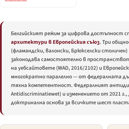
Белгийският режим за цифрова достъпност с
архитектури в Европейския съюз
. Три общн
(фламандски, валонски, Брюкселски столичен
законодава самостоятелно в пространствот
на уебсайтовете (WAD, 2016/2102) и Европейс
многократно паралелно — от федералната дъ
тяхна компетентност. Федералният антидиск
Antidiscriminatiewet
) и изменението от 2021 г
доктринална основа за всичките шест пласт