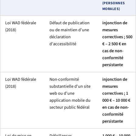
(PERSONNES
MORALES)
Loi WAD fédérale
Défaut de publication
injonction de
(2018)
ou de maintien d'une
mesures
déclaration
correctives ; 500
d'accessibilité
€ – 2 500 € en
cas de non-
conformité
persistante
Loi WAD fédérale
Non-conformité
injonction de
(2018)
substantielle d'un site
mesures
web ou d'une
correctives ; 1
application mobile du
000 € – 10 000 €
secteur public fédéral
en cas de non-
conformité
persistante
Loi de mise en
Défaillances
1 000 € – 10 000