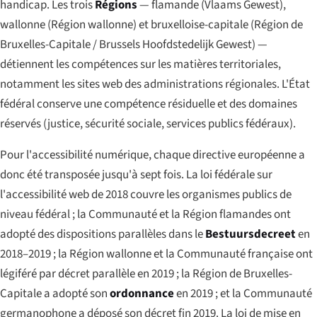
handicap. Les trois
Régions
— flamande (
Vlaams Gewest
),
wallonne (
Région wallonne
) et bruxelloise-capitale (
Région de
Bruxelles-Capitale
/
Brussels Hoofdstedelijk Gewest
) —
détiennent les compétences sur les matières territoriales,
notamment les sites web des administrations régionales. L'État
fédéral conserve une compétence résiduelle et des domaines
réservés (justice, sécurité sociale, services publics fédéraux).
Pour l'accessibilité numérique, chaque directive européenne a
donc été transposée jusqu'à sept fois. La loi fédérale sur
l'accessibilité web de 2018 couvre les organismes publics de
niveau fédéral ; la Communauté et la Région flamandes ont
adopté des dispositions parallèles dans le
Bestuursdecreet
en
2018–2019 ; la Région wallonne et la Communauté française ont
légiféré par décret parallèle en 2019 ; la Région de Bruxelles-
Capitale a adopté son
ordonnance
en 2019 ; et la Communauté
germanophone a déposé son décret fin 2019. La loi de mise en