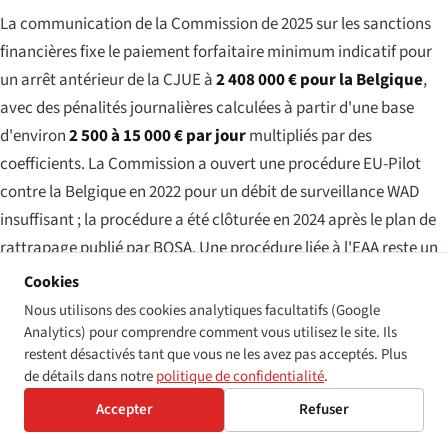
La communication de la Commission de 2025 sur les sanctions
financières fixe le paiement forfaitaire minimum indicatif pour
un arrêt antérieur de la CJUE à
2 408 000 € pour la Belgique
,
avec des pénalités journalières calculées à partir d'une base
d'environ
2 500 à 15 000 € par jour
multipliés par des
coefficients. La Commission a ouvert une procédure EU-Pilot
contre la Belgique en 2022 pour un débit de surveillance WAD
insuffisant ; la procédure a été clôturée en 2024 après le plan de
rattrapage publié par BOSA. Une procédure liée à l'EAA reste un
risque crédible pour 2026–28.
Cookies
Nous utilisons des cookies analytiques facultatifs (Google
Analytics) pour comprendre comment vous utilisez le site. Ils
restent désactivés tant que vous ne les avez pas acceptés. Plus
LA VISION RÉALISTE DU BUDGET POUR 2026
de détails dans notre
politique de confidentialité
.
Pour un site web du secteur public fédéral ou régional
Accepter
Refuser
belge ne respectant pas la méthodologie de
surveillance WAD, l'exposition modale est une