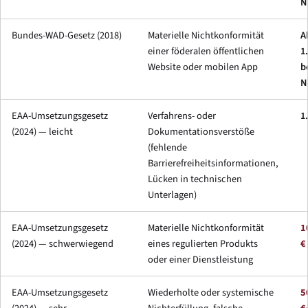
N
Bundes-WAD-Gesetz (2018)
Materielle Nichtkonformität
A
einer föderalen öffentlichen
1
Website oder mobilen App
b
N
EAA-Umsetzungsgesetz
Verfahrens- oder
1
(2024) — leicht
Dokumentationsverstöße
(fehlende
Barrierefreiheitsinformationen,
Lücken in technischen
Unterlagen)
EAA-Umsetzungsgesetz
Materielle Nichtkonformität
1
(2024) — schwerwiegend
eines regulierten Produkts
€
oder einer Dienstleistung
EAA-Umsetzungsgesetz
Wiederholte oder systemische
5