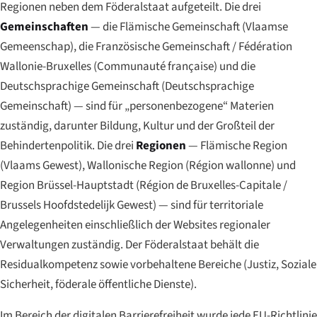
Regionen neben dem Föderalstaat aufgeteilt. Die drei
Gemeinschaften
— die Flämische Gemeinschaft (
Vlaamse
Gemeenschap
), die Französische Gemeinschaft / Fédération
Wallonie-Bruxelles (
Communauté française
) und die
Deutschsprachige Gemeinschaft (
Deutschsprachige
Gemeinschaft
) — sind für „personenbezogene“ Materien
zuständig, darunter Bildung, Kultur und der Großteil der
Behindertenpolitik. Die drei
Regionen
— Flämische Region
(
Vlaams Gewest
), Wallonische Region (
Région wallonne
) und
Region Brüssel-Hauptstadt (
Région de Bruxelles-Capitale
/
Brussels Hoofdstedelijk Gewest
) — sind für territoriale
Angelegenheiten einschließlich der Websites regionaler
Verwaltungen zuständig. Der Föderalstaat behält die
Residualkompetenz sowie vorbehaltene Bereiche (Justiz, Soziale
Sicherheit, föderale öffentliche Dienste).
Im Bereich der digitalen Barrierefreiheit wurde jede EU-Richtlinie