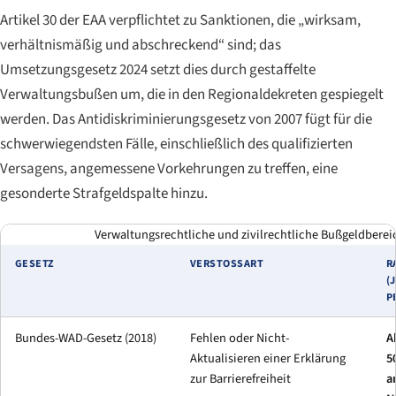
Artikel 30 der EAA verpflichtet zu Sanktionen, die „wirksam,
verhältnismäßig und abschreckend“ sind; das
Umsetzungsgesetz 2024 setzt dies durch gestaffelte
Verwaltungsbußen um, die in den Regionaldekreten gespiegelt
werden. Das Antidiskriminierungsgesetz von 2007 fügt für die
schwerwiegendsten Fälle, einschließlich des qualifizierten
Versagens, angemessene Vorkehrungen zu treffen, eine
gesonderte Strafgeldspalte hinzu.
Verwaltungsrechtliche und zivilrechtliche Bußgeldberei
GESETZ
VERSTOSSART
R
(
P
Bundes-WAD-Gesetz (2018)
Fehlen oder Nicht-
A
Aktualisieren einer Erklärung
5
zur Barrierefreiheit
a