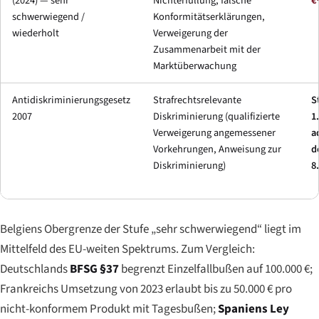
(2024) — sehr
Nichterfüllung, falsche
€
schwerwiegend /
Konformitätserklärungen,
wiederholt
Verweigerung der
Zusammenarbeit mit der
Marktüberwachung
Antidiskriminierungsgesetz
Strafrechtsrelevante
S
2007
Diskriminierung (qualifizierte
1
Verweigerung angemessener
a
Vorkehrungen, Anweisung zur
d
Diskriminierung)
8
Belgiens Obergrenze der Stufe „sehr schwerwiegend“ liegt im
Mittelfeld des EU-weiten Spektrums. Zum Vergleich:
Deutschlands
BFSG §37
begrenzt Einzelfallbußen auf 100.000 €;
Frankreichs Umsetzung von 2023 erlaubt bis zu 50.000 € pro
nicht-konformem Produkt mit Tagesbußen;
Spaniens Ley