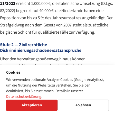
11/2023
erreicht 1.000.000 €; die italienische Umsetzung (D.Lgs.
82/2022) begrenzt auf 40.000 €; die Niederlande haben eine
Exposition von bis zu 5 % des Jahresumsatzes angekündigt. Der
Strafgeldweg nach dem Gesetz von 2007 steht als zusätzliche
belgische Schicht für qualifizierte Fälle zur Verfügung.
Stufe 2 — Zivilrechtliche
Diskriminierungsschadenersatzansprüche
Über den Verwaltungsbußenweg hinaus können
Beschwerdeführende nach dem Antidiskriminierungsgesetz 2007
Cookies
zivilrechtliche Klagen auf materielle und immaterielle Schäden
Wir verwenden optionale Analyse-Cookies (Google Analytics),
erheben. Das Gesetz sieht einen gesetzlichen
um die Nutzung der Website zu verstehen. Sie bleiben
Pauschalentschädigungsbetrag von
650 €
für
deaktiviert, bis Sie zustimmen. Details in unserer
Nichtvermögensschäden vor (erhöht auf
1.300 €
unter
Datenschutzerklärung
.
erschwerenden Umständen), der ohne Nachweis eines
Akzeptieren
Ablehnen
tatsächlichen Schadens beansprucht werden kann. Klagen auf