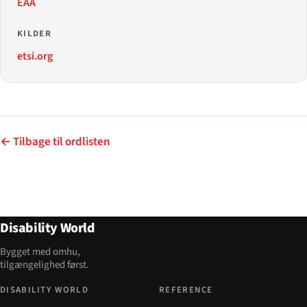
EAA
KILDER
etsi.org
← Tilbage til ordlisten
Disability World
Bygget med omhu,
tilgængelighed først.
DISABILITY WORLD
REFERENCE