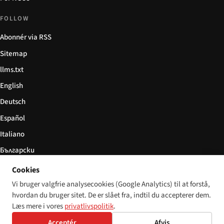
FOLLOW
Abonnér via RSS
Sitemap
llms.txt
English
Deutsch
Español
Italiano
Български
简体中文
Cookies
Vi bruger valgfrie analysecookies (Google Analytics) til at forstå,
hvordan du bruger sitet. De er slået fra, indtil du accepterer dem.
Læs mere i vores
privatlivspolitik
.
© 2026 Disability World. Alle rettigheder forbeholdes.
Cookie settings
English
Acceptér
Afvis
Deutsch
Español
Italiano
Български
简体中文
Polski
Français