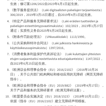
生效；修订案1206/2022自2023年6月1日起生效。
《数字服务提供法》（
Laki digitaalisten palvelujen tarjoamisesta
）
306/2019，2019年3月15日通过，自2019年4月1日起生效。
《特定产品和服务无障碍要求法》（
Laki eräiden tuotteiden ja
palvelujen esteettömyysvaatimuksista
）102/2023，2023年1月27日
通过；实质性义务自2025年6月28日起生效。
《附条件罚款处理法》（
Uhkasakkolaki
）1113/1990。
《公共采购和特许合同法》（
Laki julkisista hankinnoista ja
käyttöoikeussopimuksista
）1397/2016。
《消费者集体利益保护代表诉讼法》（
Laki kuluttajien yhteisten
etujen suojaamiseksi nostettavista edustajakanteista
）1147/2022，
自2023年6月25日起生效。
《欧洲议会和理事会指令（EU）2016/2102》（2016年10月26
日），关于公共部门机构网站和移动应用的无障碍（网页无障碍
指令）。
《欧洲议会和理事会指令（EU）2019/882》（2019年4月17日），
关于产品和服务的无障碍要求（欧洲无障碍法案）。
《欧盟委员会实施决定（EU）2018/1523》（2018年10月11日），
依据《指令（EU）2016/2102》建立无障碍声明模板。