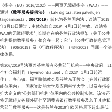
《指令（EU）2016/2102》——网页无障碍指令（WAD）——
通过
《数字服务提供法》
（
Laki digitaalisten palvelujen
tarjoamisesta
，
306/2019
）转化为芬兰国内法，该法于2019
年3月15日通过，主体条款自2019年4月1日起生效。该法将
WAD的无障碍要求与长期存在的芬兰行政法框架（关于公共
机构提供数字服务）整合在一起；它与《公共行政信息管理
法》（906/2019）及《行政程序法》（434/2003）同属一个法
律体系。
第306/2019号法覆盖芬兰所有公共部门机构——中央政府、21
个社会福利县（
hyvinvointialueet
，自2023年1月1日起运
作）、各市镇、福音路德教会及芬兰东正教会（在其行政职
能范围内）、国家资助的大学及应用科学大学，以及在指令
扩大定义的"公共部门机构"范围内的公共控制实体。该法还
将无障碍义务额外延伸至消费者银行数字服务及若干其他私
营部门数字服务——这是芬兰在2019年欧盟格局下超出最低