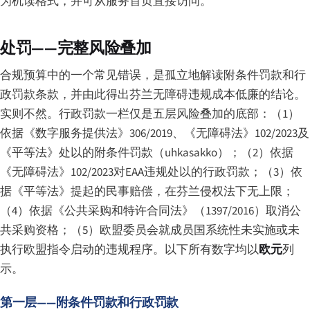
为机读格式，并可从服务首页直接访问。
处罚——完整风险叠加
合规预算中的一个常见错误，是孤立地解读附条件罚款和行
政罚款条款，并由此得出芬兰无障碍违规成本低廉的结论。
实则不然。行政罚款一栏仅是五层风险叠加的底部：（1）
依据《数字服务提供法》306/2019、《无障碍法》102/2023及
《平等法》处以的附条件罚款（
uhkasakko
）；（2）依据
《无障碍法》102/2023对EAA违规处以的行政罚款；（3）依
据《平等法》提起的民事赔偿，在芬兰侵权法下无上限；
（4）依据《公共采购和特许合同法》（1397/2016）取消公
共采购资格；（5）欧盟委员会就成员国系统性未实施或未
执行欧盟指令启动的违规程序。以下所有数字均以
欧元
列
示。
第一层——附条件罚款和行政罚款