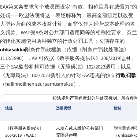
EAA第30条要求每个成员国设定"有效、相称且具有威慑力"的
处罚——欧盟法院将这一表述解释为：最高金额须足以改变
大型运营商的成本收益计算，而非仅作为经营成本处理的名
义罚款。WAD第9条对公共部门适用同等的相称性要求。芬兰
的转化实施使用两种独立的行政处罚工具：长期存在的
uhkasakko
附条件罚款框架（依据《附条件罚款处理法》
1113/1990），AVI可依据《数字服务提供法》306/2019适用，
三个EAA监督机构可依据《无障碍法》102/2023适用；以及
《无障碍法》102/2023新引入的针对EAA违规的独立
行政罚款
（
hallinnollinen seuraamusmaksu
）。
按法规和严重程度划分的处罚机制。所有数
法规
违规类型
机制
《数字服务提供法》
未发布或未维护公共部门
附带附条件
306/2019（WAD）
无障碍声明
（uhkasak