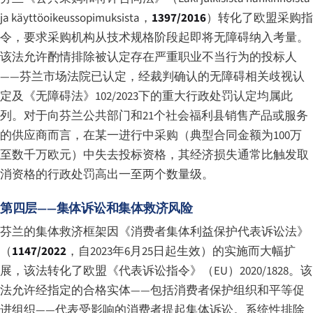
ja käyttöoikeussopimuksista
，
1397/2016
）转化了欧盟采购指
令，要求采购机构从技术规格阶段起即将无障碍纳入考量。
该法允许酌情排除被认定存在严重职业不当行为的投标人
——芬兰市场法院已认定，经裁判确认的无障碍相关歧视认
定及《无障碍法》102/2023下的重大行政处罚认定均属此
列。对于向芬兰公共部门和21个社会福利县销售产品或服务
的供应商而言，在某一进行中采购（典型合同金额为100万
至数千万欧元）中失去投标资格，其经济损失通常比触发取
消资格的行政处罚高出一至两个数量级。
第四层——集体诉讼和集体救济风险
芬兰的集体救济框架因《消费者集体利益保护代表诉讼法》
（
1147/2022
，自2023年6月25日起生效）的实施而大幅扩
展，该法转化了欧盟《代表诉讼指令》（EU）2020/1828。该
法允许经指定的合格实体——包括消费者保护组织和平等促
进组织——代表受影响的消费者提起集体诉讼。系统性排除