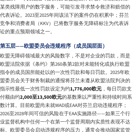
某类残障用户的数字服务，可能引发寻求禁令救济和赔偿的
代表诉讼。2023至2025年间该法下的案件仍在积累中；芬兰
竞争和消费者局（KKV）已将数字服务无障碍标注为代表诉
讼的重点预期领域之一。
第五层——欧盟委员会违规程序（成员国层面）
欧盟无障碍领域最大的风险数字，不是对企业的罚款，而是
欧盟法院依据《条约》第260条第2款对未能转化或执行欧盟
指令的成员国所能处以的一次性罚款和每日罚款。2025年欧
盟委员会关于财务制裁的通报将芬兰未遵从欧盟法院判决的
指示性最低一次性罚款设定为约
1,776,000欧元
，每日罚款支
付额由约
2,000至13,500欧元
的基数乘以严重性和持续时间系
数计算。目前欧盟尚未就WAD或EAA对芬兰启动违规程序；
2026至2028年间可信的风险在于EAA实施路径——如果三个行
业监督机构中任何一个在第一个监督周期内实质性表现不达
标。欧盟委员会启动违规程序的压力，通常会推动国家监管