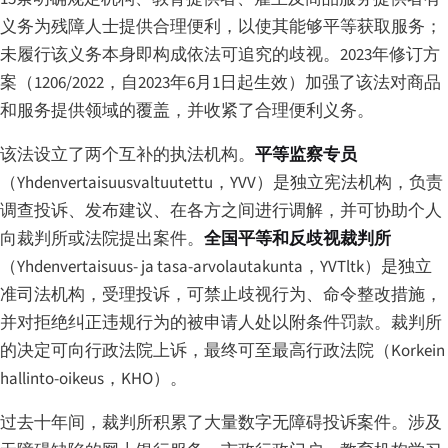
义务为残障人士提供合理便利，以使其能够平等获取服务；
未履行该义务本身即构成依法可追究的歧视。2023年修订方
案（1206/2022，自2023年6月1日起生效）加强了该法对商品
和服务提供领域的覆盖，并收紧了合理便利义务。
该法设立了两个互补的执法机构。
平等监察专员
（
Yhdenvertaisuusvaltuutettu
，YVV）是独立宪法机构，负责
调查投诉、发布建议、在各方之间进行调解，并可协助个人
向裁判所或法院提出案件。
全国平等和反歧视裁判所
（
Yhdenvertaisuus- ja tasa-arvolautakunta
，YVTltk）是独立
准司法机构，受理投诉，可禁止歧视行为、命令整改措施，
并对拒绝纠正违规行为的被申请人处以附条件罚款。裁判所
的决定可向行政法院上诉，最终可至最高行政法院（
Korkein
hallinto-oikeus
，KHO）。
过去十年间，裁判所积累了大量数字无障碍投诉案件。涉及