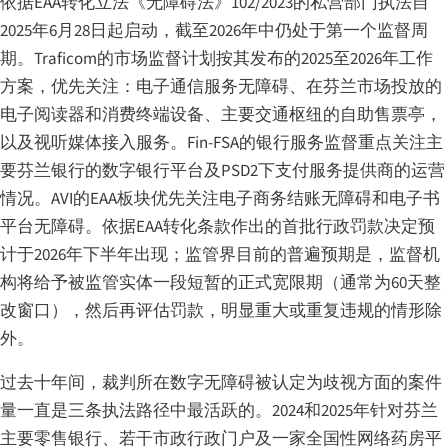
依据EAA转化立法《无障碍法》102/2023的私营部门执法自
2025年6月28日起启动，截至2026年中仍处于第一个监督周
期。Traficom的市场监督计划按其发布的2025至2026年工作
方案，优先关注：电子通信服务无障碍、在芬兰市场投放的
电子阅读器和消费终端设备、主要交通枢纽的自助售票亭，
以及视听媒体接入服务。Fin-FSA的银行服务监督重点关注主
要芬兰银行的数字银行平台及PSD2下支付服务提供商的运营
情况。AVI的EAA板块优先关注电子商务结账无障碍和电子书
平台无障碍。依据EAA转化条款作出的首批行政罚款决定预
计于2026年下半年出现；监管界目前的普遍预期是，监督机
构将给予被监管实体一段短暂的正式宽限期（通常为60天整
改窗口），然后再评估罚款，明显重大或重复违规的情形除
外。
过去十年间，裁判所在数字无障碍被认定为歧视方面的案件
量一直是三条执法路径中最活跃的。2024和2025年针对芬兰
主要零售银行、若干市政行政门户及一家全国性网络药房平