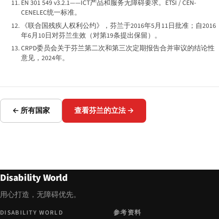
EN 301 549 v3.2.1——ICT产品和服务无障碍要求。ETSI / CEN-
CENELEC统一标准。
《联合国残疾人权利公约》，芬兰于2016年5月11日批准；自2016
年6月10日对芬兰生效（对第19条提出保留）。
CRPD委员会关于芬兰第二次和第三次定期报告合并审议的结论性
意见，2024年。
← 所有国家
查看芬兰的立法 →
Disability World
用心打造，无障碍优先。
DISABILITY WORLD
参考资料