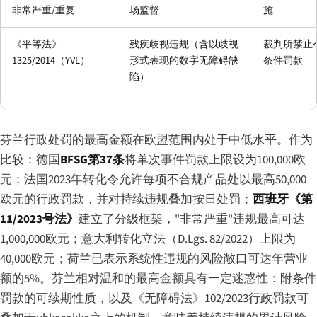
非常严重/重复
场监督
施
《平等法》
残疾歧视违规（含以歧视
裁判所禁止
1325/2014（YVL）
形式表现的数字无障碍缺
条件罚款
陷）
芬兰行政处罚的最高金额在欧盟范围内处于中低水平。作为
比较：德国
BFSG第37条
将单次事件罚款上限设为100,000欧
元；法国2023年转化令允许每项不合规产品处以最高50,000
欧元的行政罚款，并对持续违规叠加按日处罚；
西班牙《第
11/2023号法》
建立了分级框架，"非常严重"违规最高可达
1,000,000欧元；意大利转化立法（D.Lgs. 82/2022）上限为
40,000欧元；荷兰已表示系统性违规的风险敞口可达年营业
额的5%。芬兰相对温和的最高金额具有一定迷惑性：附条件
罚款的可续期性质，以及《无障碍法》102/2023行政罚款可