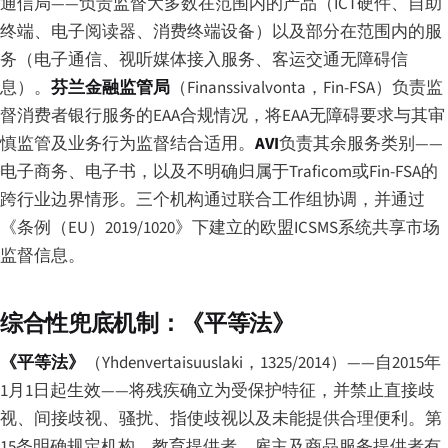
通信局——负责监督大多数在范围内的产品（ICT硬件、自助
终端、电子阅读器、消费终端设备）以及部分在范围内的服
务（电子通信、视听媒体接入服务、客运交通无障碍信
息）。
芬兰金融监管局
（
Finanssivalvonta
，Fin-FSA）负责监
督消费者银行服务的EAA合规情况，将EAA无障碍要求与其审
慎监管及业务行为监督结合适用。
AVI
负责其余服务类别——
电子商务、电子书，以及不明确归属于Traficom或Fin-FSA的
跨行业边界情形。三个机构通过联合工作组协调，并通过
《条例（EU）2019/1020》下建立的欧盟ICSMS系统共享市场
监督信息。
综合性兜底机制：《平等法》
《平等法》
（
Yhdenvertaisuuslaki
，1325/2014）——自2015年
1月1日起生效——将残疾确立为受保护特征，并禁止直接歧
视、间接歧视、骚扰、指使歧视以及未能提供合理便利。第
15条明确规定机构、教育提供者、雇主及商品服务提供者有