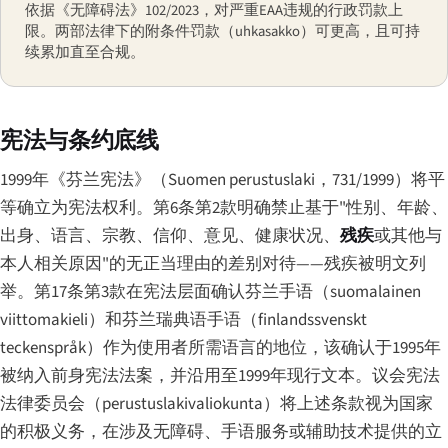
依据《无障碍法》102/2023，对严重EAA违规的行政罚款上
限。两部法律下的附条件罚款（uhkasakko）可更高，且可持
续累加直至合规。
宪法与条约底线
1999年《芬兰宪法》（
Suomen perustuslaki
，731/1999）将平
等确立为宪法权利。第6条第2款明确禁止基于"性别、年龄、
出身、语言、宗教、信仰、意见、健康状况、
残疾
或其他与
本人相关原因"的无正当理由的差别对待——残疾被明文列
举。第17条第3款在宪法层面确认芬兰手语（
suomalainen
viittomakieli
）和芬兰瑞典语手语（
finlandssvenskt
teckenspråk
）作为使用者所需语言的地位，该确认于1995年
被纳入前身宪法法案，并沿用至1999年现行文本。议会宪法
法律委员会（
perustuslakivaliokunta
）将上述条款视为国家
的积极义务，在涉及无障碍、手语服务或辅助技术提供的立