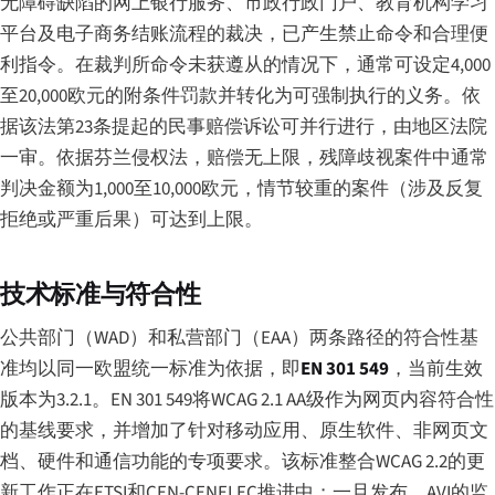
无障碍缺陷的网上银行服务、市政行政门户、教育机构学习
平台及电子商务结账流程的裁决，已产生禁止命令和合理便
利指令。在裁判所命令未获遵从的情况下，通常可设定4,000
至20,000欧元的附条件罚款并转化为可强制执行的义务。依
据该法第23条提起的民事赔偿诉讼可并行进行，由地区法院
一审。依据芬兰侵权法，赔偿无上限，残障歧视案件中通常
判决金额为1,000至10,000欧元，情节较重的案件（涉及反复
拒绝或严重后果）可达到上限。
技术标准与符合性
公共部门（WAD）和私营部门（EAA）两条路径的符合性基
准均以同一欧盟统一标准为依据，即
EN 301 549
，当前生效
版本为3.2.1。EN 301 549将WCAG 2.1 AA级作为网页内容符合性
的基线要求，并增加了针对移动应用、原生软件、非网页文
档、硬件和通信功能的专项要求。该标准整合WCAG 2.2的更
新工作正在ETSI和CEN-CENELEC推进中；一旦发布，AVI的监