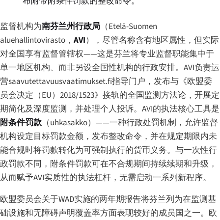
布附带附条件罚款的整改命令。
监督机构为
南芬兰州行政局
（
Etelä-Suomen
aluehallintovirasto
，
AVI
），尽管名称含有地区属性，但实际
对全国享有监督管辖权——这是芬兰将专业监督职能集中于
单一地区机构、而非另设全国性机构的行政安排。AVI负责运
营saavutettavuusvaatimukset.fi指导门户，发布与《欧盟委
员会决定（EU）2018/1523》接轨的全国监测方法论，开展定
期简化及深度监测，并处理个人投诉。AVI的执法核心工具是
附条件罚款
（
uhkasakko
）——一种行政处罚机制，允许监督
机构设定目标罚款金额，发布整改命令，并在规定期限内未
能合规时将罚款转化为可强制执行的货币义务。与一次性行
政罚款不同，附条件罚款可在不合规期间持续续期和升级，
从而赋予AVI实质性的执法杠杆，无需启动一系列新程序。
欧盟委员会关于WAD实施的两年期报告将芬兰列为在监测基
础设施和无障碍声明覆盖率方面表现较好的成员国之一。欧