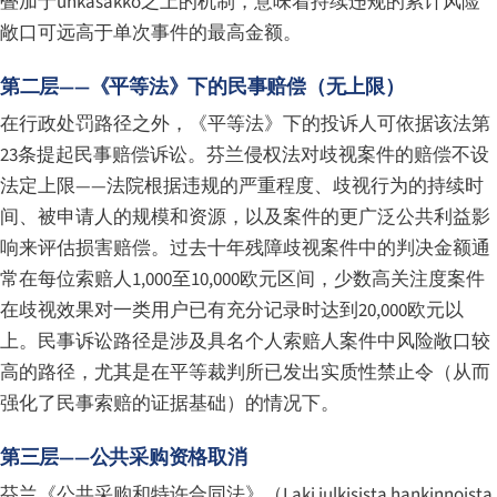
叠加于uhkasakko之上的机制，意味着持续违规的累计风险
敞口可远高于单次事件的最高金额。
第二层——《平等法》下的民事赔偿（无上限）
在行政处罚路径之外，《平等法》下的投诉人可依据该法第
23条提起民事赔偿诉讼。芬兰侵权法对歧视案件的赔偿不设
法定上限——法院根据违规的严重程度、歧视行为的持续时
间、被申请人的规模和资源，以及案件的更广泛公共利益影
响来评估损害赔偿。过去十年残障歧视案件中的判决金额通
常在每位索赔人1,000至10,000欧元区间，少数高关注度案件
在歧视效果对一类用户已有充分记录时达到20,000欧元以
上。民事诉讼路径是涉及具名个人索赔人案件中风险敞口较
高的路径，尤其是在平等裁判所已发出实质性禁止令（从而
强化了民事索赔的证据基础）的情况下。
第三层——公共采购资格取消
芬兰《公共采购和特许合同法》（
Laki julkisista hankinnoista