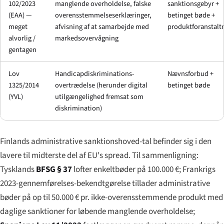
102/2023
manglende overholdelse, falske
sanktionsgebyr +
(EAA) —
overensstemmelseserklæringer,
betinget bøde +
meget
afvisning af at samarbejde med
produktforanstalt
alvorlig /
markedsovervågning
gentagen
Lov
Handicapdiskriminations-
Nævnsforbud +
1325/2014
overtrædelse (herunder digital
betinget bøde
(YVL)
utilgængelighed fremsat som
diskrimination)
Finlands administrative sanktionshoved-tal befinder sig i den
lavere til midterste del af EU's spread. Til sammenligning:
Tysklands
BFSG § 37
lofter enkeltbøder på 100.000 €; Frankrigs
2023-gennemførelses-bekendtgørelse tillader administrative
bøder på op til 50.000 € pr. ikke-overensstemmende produkt med
daglige sanktioner for løbende manglende overholdelse;