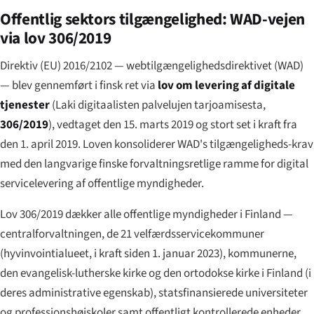
Offentlig sektors tilgængelighed: WAD-vejen
via lov 306/2019
Direktiv (EU) 2016/2102 — webtilgængelighedsdirektivet (WAD)
— blev gennemført i finsk ret via
lov om levering af digitale
tjenester
(
Laki digitaalisten palvelujen tarjoamisesta
,
306/2019
), vedtaget den 15. marts 2019 og stort set i kraft fra
den 1. april 2019. Loven konsoliderer WAD's tilgængeligheds-krav
med den langvarige finske forvaltningsretlige ramme for digital
servicelevering af offentlige myndigheder.
Lov 306/2019 dækker alle offentlige myndigheder i Finland —
centralforvaltningen, de 21 velfærdsservicekommuner
(
hyvinvointialueet
, i kraft siden 1. januar 2023), kommunerne,
den evangelisk-lutherske kirke og den ortodokse kirke i Finland (i
deres administrative egenskab), statsfinansierede universiteter
og professionshøjskoler samt offentligt kontrollerede enheder