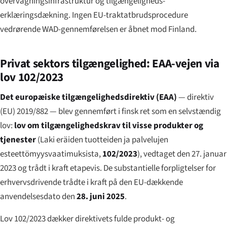
overvågningsinfrastruktur og tilgængeligheds-
erklæringsdækning. Ingen EU-traktatbrudsprocedure
vedrørende WAD-gennemførelsen er åbnet mod Finland.
Privat sektors tilgængelighed: EAA-vejen via
lov 102/2023
Det europæiske tilgængelighedsdirektiv (EAA)
— direktiv
(EU) 2019/882 — blev gennemført i finsk ret som en selvstændig
lov:
lov om tilgængelighedskrav til visse produkter og
tjenester
(
Laki eräiden tuotteiden ja palvelujen
esteettömyysvaatimuksista
,
102/2023
), vedtaget den 27. januar
2023 og trådt i kraft etapevis. De substantielle forpligtelser for
erhvervsdrivende trådte i kraft på den EU-dækkende
anvendelsesdato den
28. juni 2025
.
Lov 102/2023 dækker direktivets fulde produkt- og