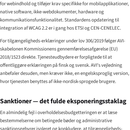
for webindhold og tilføjer krav specifikke for mobilapplikationer,
native software, ikke-webdokumenter, hardware og
kommunikationsfunktionalitet. Standardens opdatering til
integration af WCAG 2.2 er i gang hos ETSI og CEN-CENELEC.
For tilgængeligheds-erklæringer under lov 306/2019 følger AVI-
skabelonen Kommissionens gennemførelsesafgørelse (EU)
2018/1523 direkte. Tjenesteudbydere er forpligtede til at
offentliggøre erklæringen på finsk og svensk. AVI's vejledning
anbefaler desuden, men kræver ikke, en engelsksproglig version,
hvor tjenesten benyttes af ikke-nordisk-sprogede brugere.
Sanktioner — det fulde eksponeringsstaklag
En almindelig fejl i overholdelsesbudgetteringen er at læse
bestemmelserne om betingede bøder og administrative
sanktionsgebyrer isoleret og konkludere, at tilgængeligheds-