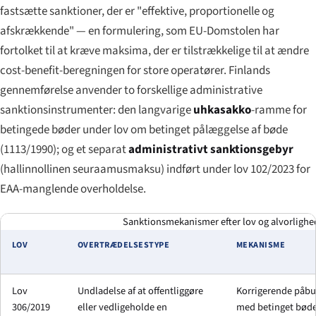
fastsætte sanktioner, der er "effektive, proportionelle og
afskrækkende" — en formulering, som EU-Domstolen har
fortolket til at kræve maksima, der er tilstrækkelige til at ændre
cost-benefit-beregningen for store operatører. Finlands
gennemførelse anvender to forskellige administrative
sanktionsinstrumenter: den langvarige
uhkasakko
-ramme for
betingede bøder under lov om betinget pålæggelse af bøde
(1113/1990); og et separat
administrativt sanktionsgebyr
(
hallinnollinen seuraamusmaksu
) indført under lov 102/2023 for
EAA-manglende overholdelse.
Sanktionsmekanismer efter lov og alvorligheds
LOV
OVERTRÆDELSESTYPE
MEKANISME
Lov
Undladelse af at offentliggøre
Korrigerende påb
306/2019
eller vedligeholde en
med betinget bød