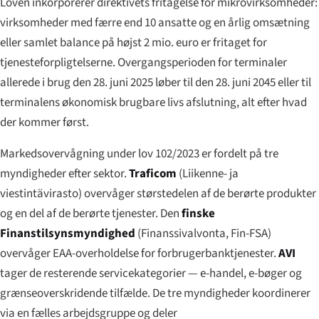
Loven inkorporerer direktivets fritagelse for mikrovirksomheder:
virksomheder med færre end 10 ansatte og en årlig omsætning
eller samlet balance på højst 2 mio. euro er fritaget for
tjenesteforpligtelserne. Overgangsperioden for terminaler
allerede i brug den 28. juni 2025 løber til den 28. juni 2045 eller til
terminalens økonomisk brugbare livs afslutning, alt efter hvad
der kommer først.
Markedsovervågning under lov 102/2023 er fordelt på tre
myndigheder efter sektor.
Traficom
(
Liikenne- ja
viestintävirasto
) overvåger størstedelen af de berørte produkter
og en del af de berørte tjenester. Den
finske
Finanstilsynsmyndighed
(
Finanssivalvonta
, Fin-FSA)
overvåger EAA-overholdelse for forbrugerbanktjenester.
AVI
tager de resterende servicekategorier — e-handel, e-bøger og
grænseoverskridende tilfælde. De tre myndigheder koordinerer
via en fælles arbejdsgruppe og deler