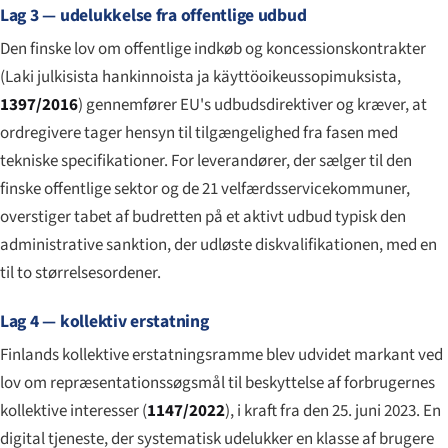
Lag 3 — udelukkelse fra offentlige udbud
Den finske lov om offentlige indkøb og koncessionskontrakter
(
Laki julkisista hankinnoista ja käyttöoikeussopimuksista
,
1397/2016
) gennemfører EU's udbudsdirektiver og kræver, at
ordregivere tager hensyn til tilgængelighed fra fasen med
tekniske specifikationer. For leverandører, der sælger til den
finske offentlige sektor og de 21 velfærdsservicekommuner,
overstiger tabet af budretten på et aktivt udbud typisk den
administrative sanktion, der udløste diskvalifikationen, med en
til to størrelsesordener.
Lag 4 — kollektiv erstatning
Finlands kollektive erstatningsramme blev udvidet markant ved
lov om repræsentationssøgsmål til beskyttelse af forbrugernes
kollektive interesser (
1147/2022
), i kraft fra den 25. juni 2023. En
digital tjeneste, der systematisk udelukker en klasse af brugere