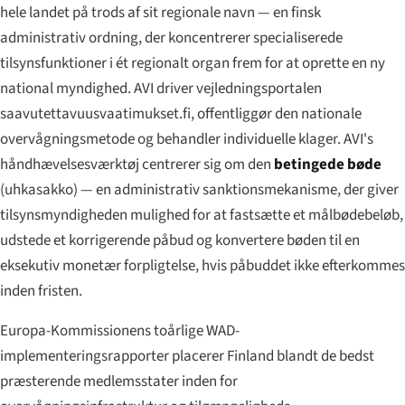
hele landet på trods af sit regionale navn — en finsk
administrativ ordning, der koncentrerer specialiserede
tilsynsfunktioner i ét regionalt organ frem for at oprette en ny
national myndighed. AVI driver vejledningsportalen
saavutettavuusvaatimukset.fi, offentliggør den nationale
overvågningsmetode og behandler individuelle klager. AVI's
håndhævelsesværktøj centrerer sig om den
betingede bøde
(
uhkasakko
) — en administrativ sanktionsmekanisme, der giver
tilsynsmyndigheden mulighed for at fastsætte et målbødebeløb,
udstede et korrigerende påbud og konvertere bøden til en
eksekutiv monetær forpligtelse, hvis påbuddet ikke efterkommes
inden fristen.
Europa-Kommissionens toårlige WAD-
implementeringsrapporter placerer Finland blandt de bedst
præsterende medlemsstater inden for