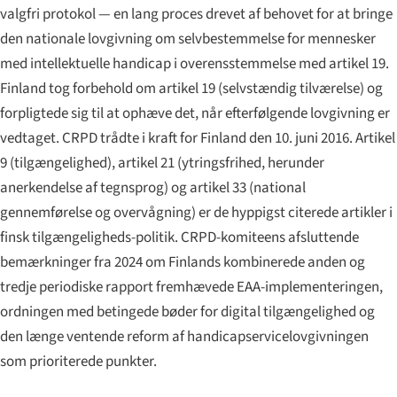
valgfri protokol — en lang proces drevet af behovet for at bringe
den nationale lovgivning om selvbestemmelse for mennesker
med intellektuelle handicap i overensstemmelse med artikel 19.
Finland tog forbehold om artikel 19 (selvstændig tilværelse) og
forpligtede sig til at ophæve det, når efterfølgende lovgivning er
vedtaget. CRPD trådte i kraft for Finland den 10. juni 2016. Artikel
9 (tilgængelighed), artikel 21 (ytringsfrihed, herunder
anerkendelse af tegnsprog) og artikel 33 (national
gennemførelse og overvågning) er de hyppigst citerede artikler i
finsk tilgængeligheds-politik. CRPD-komiteens afsluttende
bemærkninger fra 2024 om Finlands kombinerede anden og
tredje periodiske rapport fremhævede EAA-implementeringen,
ordningen med betingede bøder for digital tilgængelighed og
den længe ventende reform af handicapservicelovgivningen
som prioriterede punkter.