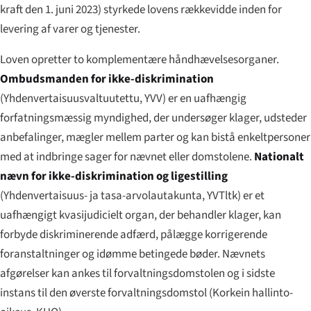
kraft den 1. juni 2023) styrkede lovens rækkevidde inden for
levering af varer og tjenester.
Loven opretter to komplementære håndhævelsesorganer.
Ombudsmanden for ikke-diskrimination
(
Yhdenvertaisuusvaltuutettu
, YVV) er en uafhængig
forfatningsmæssig myndighed, der undersøger klager, udsteder
anbefalinger, mægler mellem parter og kan bistå enkeltpersoner
med at indbringe sager for nævnet eller domstolene.
Nationalt
nævn for ikke-diskrimination og ligestilling
(
Yhdenvertaisuus- ja tasa-arvolautakunta
, YVTltk) er et
uafhængigt kvasijudicielt organ, der behandler klager, kan
forbyde diskriminerende adfærd, pålægge korrigerende
foranstaltninger og idømme betingede bøder. Nævnets
afgørelser kan ankes til forvaltningsdomstolen og i sidste
instans til den øverste forvaltningsdomstol (
Korkein hallinto-