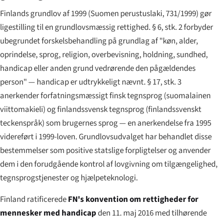
Finlands grundlov af 1999 (
Suomen perustuslaki
, 731/1999) gør
ligestilling til en grundlovsmæssig rettighed. § 6, stk. 2 forbyder
ubegrundet forskelsbehandling på grundlag af "køn, alder,
oprindelse, sprog, religion, overbevisning, holdning, sundhed,
handicap eller anden grund vedrørende den pågældendes
person" — handicap er udtrykkeligt nævnt. § 17, stk. 3
anerkender forfatningsmæssigt finsk tegnsprog (
suomalainen
viittomakieli
) og finlandssvensk tegnsprog (
finlandssvenskt
teckenspråk
) som brugernes sprog — en anerkendelse fra 1995
videreført i 1999-loven. Grundlovsudvalget har behandlet disse
bestemmelser som positive statslige forpligtelser og anvender
dem i den forudgående kontrol af lovgivning om tilgængelighed,
tegnsprogstjenester og hjælpeteknologi.
Finland ratificerede
FN's konvention om rettigheder for
mennesker med handicap
den 11. maj 2016 med tilhørende