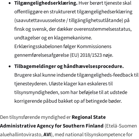
Tilgængelighedserklæring.
Hver berørt tjeneste skal
offentliggøre en struktureret tilgængelighedserklæring
(
saavutettavuusseloste
/
tillgänglighetsutlåtande
) på
finsk og svensk, der dækker overensstemmelsesstatus,
undtagelser og en klagemekanisme.
Erklæringsskabelonen følger Kommissionens
gennemførelsesafgørelse (EU) 2018/1523 nøje.
Tilbagemeldinger og håndhævelsesprocedure.
Brugere skal kunne indsende tilgængeligheds-feedback til
tjenesteyderen. Uløste klager kan eskaleres til
tilsynsmyndigheden, som har beføjelse til at udstede
korrigerende påbud bakket op af betingede bøder.
Den tilsynsførende myndighed er
Regional State
Administrative Agency for Southern Finland
(
Etelä-Suomen
aluehallintovirasto
,
AVI
), med national tilsynskompetence for