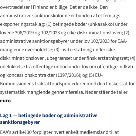
overtrædelser i Finland er billige. Det er de ikke. Den
administrative sanktionskolonne er bunden af et femlags
eksponeringsstaklag: (1) betingede bøder (
uhkasakko
) under
lovene 306/2019 og 102/2023 og ikke-diskriminationsloven; (2)
administrative sanktionsgebyrer under lov 102/2023 for EAA-
manglende overholdelse; (3) civil erstatning under ikke-
diskriminationsloven, ubegrænset under finsk erstatningsret; (4)
udelukkelse fra offentlige udbud under lov om offentlige indkøb
og koncessionskontrakter (1397/2016); og (5) EU-
Kommissionens traktatbrudsprocedurer mod den finske stat for
systematisk manglende gennemførelse. Nedenstående tal er i
euro
.
Lag 1 — betingede bøder og administrative
sanktionsgebyrer
EAA's artikel 30 forpligter hvert enkelt medlemsland til at