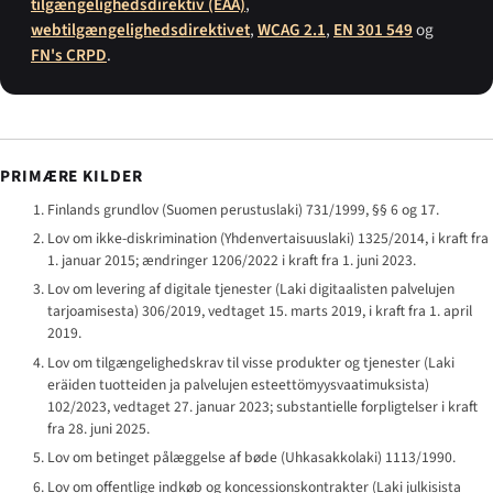
tilgængelighedsdirektiv (EAA)
,
webtilgængelighedsdirektivet
,
WCAG 2.1
,
EN 301 549
og
FN's CRPD
.
PRIMÆRE KILDER
Finlands grundlov (
Suomen perustuslaki
) 731/1999, §§ 6 og 17.
Lov om ikke-diskrimination (
Yhdenvertaisuuslaki
) 1325/2014, i kraft fra
1. januar 2015; ændringer 1206/2022 i kraft fra 1. juni 2023.
Lov om levering af digitale tjenester (
Laki digitaalisten palvelujen
tarjoamisesta
) 306/2019, vedtaget 15. marts 2019, i kraft fra 1. april
2019.
Lov om tilgængelighedskrav til visse produkter og tjenester (
Laki
eräiden tuotteiden ja palvelujen esteettömyysvaatimuksista
)
102/2023, vedtaget 27. januar 2023; substantielle forpligtelser i kraft
fra 28. juni 2025.
Lov om betinget pålæggelse af bøde (
Uhkasakkolaki
) 1113/1990.
Lov om offentlige indkøb og koncessionskontrakter (
Laki julkisista