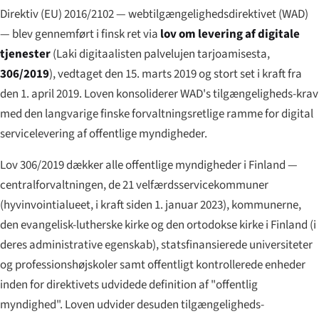
Direktiv (EU) 2016/2102 — webtilgængelighedsdirektivet (WAD)
— blev gennemført i finsk ret via
lov om levering af digitale
tjenester
(
Laki digitaalisten palvelujen tarjoamisesta
,
306/2019
), vedtaget den 15. marts 2019 og stort set i kraft fra
den 1. april 2019. Loven konsoliderer WAD's tilgængeligheds-krav
med den langvarige finske forvaltningsretlige ramme for digital
servicelevering af offentlige myndigheder.
Lov 306/2019 dækker alle offentlige myndigheder i Finland —
centralforvaltningen, de 21 velfærdsservicekommuner
(
hyvinvointialueet
, i kraft siden 1. januar 2023), kommunerne,
den evangelisk-lutherske kirke og den ortodokse kirke i Finland (i
deres administrative egenskab), statsfinansierede universiteter
og professionshøjskoler samt offentligt kontrollerede enheder
inden for direktivets udvidede definition af "offentlig
myndighed". Loven udvider desuden tilgængeligheds-