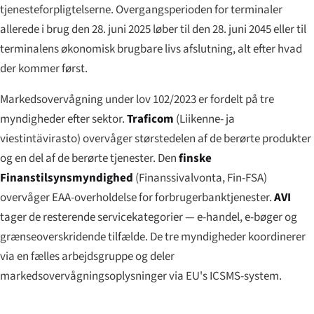
tjenesteforpligtelserne. Overgangsperioden for terminaler
allerede i brug den 28. juni 2025 løber til den 28. juni 2045 eller til
terminalens økonomisk brugbare livs afslutning, alt efter hvad
der kommer først.
Markedsovervågning under lov 102/2023 er fordelt på tre
myndigheder efter sektor.
Traficom
(
Liikenne- ja
viestintävirasto
) overvåger størstedelen af de berørte produkter
og en del af de berørte tjenester. Den
finske
Finanstilsynsmyndighed
(
Finanssivalvonta
, Fin-FSA)
overvåger EAA-overholdelse for forbrugerbanktjenester.
AVI
tager de resterende servicekategorier — e-handel, e-bøger og
grænseoverskridende tilfælde. De tre myndigheder koordinerer
via en fælles arbejdsgruppe og deler
markedsovervågningsoplysninger via EU's ICSMS-system.