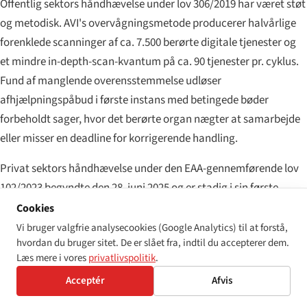
Offentlig sektors håndhævelse under lov 306/2019 har været støt
og metodisk. AVI's overvågningsmetode producerer halvårlige
forenklede scanninger af ca. 7.500 berørte digitale tjenester og
et mindre in-depth-scan-kvantum på ca. 90 tjenester pr. cyklus.
Fund af manglende overensstemmelse udløser
afhjælpningspåbud i første instans med betingede bøder
forbeholdt sager, hvor det berørte organ nægter at samarbejde
eller misser en deadline for korrigerende handling.
Privat sektors håndhævelse under den EAA-gennemførende lov
102/2023 begyndte den 28. juni 2025 og er stadig i sin første
overvågningscyklus fra midten af 2026. Traficom's
Cookies
markedsovervågningsprogram prioriterer: tilgængelighed af
Vi bruger valgfrie analysecookies (Google Analytics) til at forstå,
hvordan du bruger sitet. De er slået fra, indtil du accepterer dem.
elektroniske kommunikationstjenester, e-læsere og
Læs mere i vores
privatlivspolitik
.
forbrugerterminaludstyr placeret på det finske marked,
Acceptér
Afvis
selvbetjeningsbilletkiosker på store transporthubs og
tilgængelighed af audiovisuelle medieadgangstjenester.