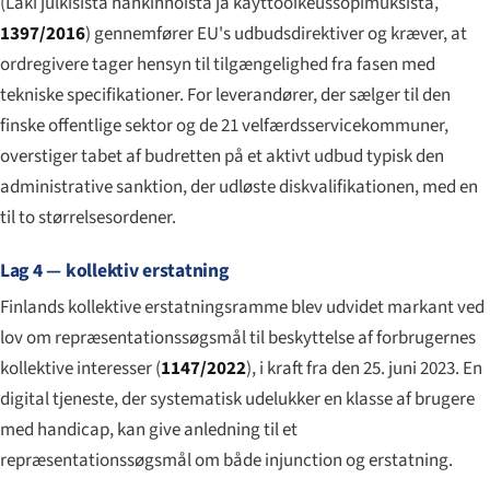
(
Laki julkisista hankinnoista ja käyttöoikeussopimuksista
,
1397/2016
) gennemfører EU's udbudsdirektiver og kræver, at
ordregivere tager hensyn til tilgængelighed fra fasen med
tekniske specifikationer. For leverandører, der sælger til den
finske offentlige sektor og de 21 velfærdsservicekommuner,
overstiger tabet af budretten på et aktivt udbud typisk den
administrative sanktion, der udløste diskvalifikationen, med en
til to størrelsesordener.
Lag 4 — kollektiv erstatning
Finlands kollektive erstatningsramme blev udvidet markant ved
lov om repræsentationssøgsmål til beskyttelse af forbrugernes
kollektive interesser (
1147/2022
), i kraft fra den 25. juni 2023. En
digital tjeneste, der systematisk udelukker en klasse af brugere
med handicap, kan give anledning til et
repræsentationssøgsmål om både injunction og erstatning.