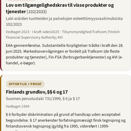
Lov om tilgængelighedskrav til visse produkter og
tjenester
(102/2023)
Laki eräiden tuotteiden ja palvelujen esteettömyysvaatimuksista
102/2023
Vedtaget 2023 · I kraft siden2025 · Tilsynsmyndighed:Traficom; Finnish
Financial Supervisory Authority; AVI
EAA-gennemførelse. Substantielle forpligtelser trådte i kraft den 28.
juni 2025. Markedsovervågningen er fordelt på Traficom (de fleste
produkter og tjenester), Fin-FSA (forbrugerbanktjenester) og AVI (e-
handel, e-bøger).
OFFENTLIG + PRIVAT
Finlands grundlov, §§ 6 og 17
Suomen perustuslaki 731/1999, § 6 ja § 17
Vedtaget 1999
§ 6 forbyder diskrimination på grund af handicap uden acceptabel
begrundelse. § 17 anerkender forfatningsmæssigt finsk tegnsprog og
finlandssvensk tegnsprog (gyldig fra 1995, videreført i 1999-