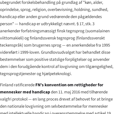
ubegrundet forskelsbehandling på grundlag af "køn, alder,
oprindelse, sprog, religion, overbevisning, holdning, sundhed,
handicap eller anden grund vedrørende den pågældendes
person" — handicap er udtrykkeligt nævnt. § 17, stk. 3
anerkender forfatningsmæssigt finsk tegnsprog (
suomalainen
viittomakieli
) og finlandssvensk tegnsprog (
finlandssvenskt
teckenspråk
) som brugernes sprog — en anerkendelse fra 1995
videreført i 1999-loven. Grundlovsudvalget har behandlet disse
bestemmelser som positive statslige forpligtelser og anvender
dem i den forudgående kontrol af lovgivning om tilgængelighed,
tegnsprogstjenester og hjælpeteknologi.
Finland ratificerede
FN's konvention om rettigheder for
mennesker med handicap
den 11. maj 2016 med tilhørende
valgfri protokol — en lang proces drevet af behovet for at bringe
den nationale lovgivning om selvbestemmelse for mennesker
med intellektuelle handicap i overensstemmelse med artikel 19.