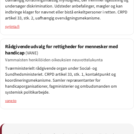
Uafhængig forfatningsmæssig myndighed, der fremmer ligestilling og
undersøger diskrimination. Udsteder anbefalinger, mægler og kan
indbringe klager for nævnet eller bistå enkeltpersoner i retten. CRPD
artikel 33, stk. 2, uafhængig overvågningsmekanisme.
syrjinta.fi
Rådgivende udvalg for rettigheder for mennesker med
handicap
(VANE)
Vammaisten henkilöiden oikeuksien neuvottelukunta
Tværministerielt rådgivende organ under Social- og
Sundhedsministeriet. CRPD artikel 33, stk. 1, kontaktpunkt og
koordineringsmekanisme. Samler repræsentanter for
handicaporganisationer, fagministerier og ombudsmanden om
systemisk politikarbejde.
vane.to