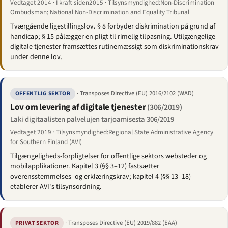
Vedtaget 2014 · I kraft siden2015 · Tilsynsmyndighed:Non-Discrimination
Ombudsman; National Non-Discrimination and Equality Tribunal
Tværgående ligestillingslov. § 8 forbyder diskrimination på grund af
handicap; § 15 pålægger en pligt til rimelig tilpasning. Utilgængelige
digitale tjenester framsættes rutinemæssigt som diskriminationskrav
under denne lov.
· Transposes Directive (EU) 2016/2102 (WAD)
OFFENTLIG SEKTOR
Lov om levering af digitale tjenester
(306/2019)
Laki digitaalisten palvelujen tarjoamisesta 306/2019
Vedtaget 2019 · Tilsynsmyndighed:Regional State Administrative Agency
for Southern Finland (AVI)
Tilgængeligheds-forpligtelser for offentlige sektors websteder og
mobilapplikationer. Kapitel 3 (§§ 3–12) fastsætter
overensstemmelses- og erklæringskrav; kapitel 4 (§§ 13–18)
etablerer AVI's tilsynsordning.
· Transposes Directive (EU) 2019/882 (EAA)
PRIVAT SEKTOR