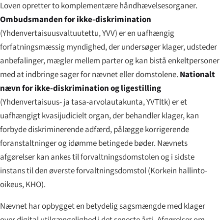
Loven opretter to komplementære håndhævelsesorganer.
Ombudsmanden for ikke-diskrimination
(
Yhdenvertaisuusvaltuutettu
, YVV) er en uafhængig
forfatningsmæssig myndighed, der undersøger klager, udsteder
anbefalinger, mægler mellem parter og kan bistå enkeltpersoner
med at indbringe sager for nævnet eller domstolene.
Nationalt
nævn for ikke-diskrimination og ligestilling
(
Yhdenvertaisuus- ja tasa-arvolautakunta
, YVTltk) er et
uafhængigt kvasijudicielt organ, der behandler klager, kan
forbyde diskriminerende adfærd, pålægge korrigerende
foranstaltninger og idømme betingede bøder. Nævnets
afgørelser kan ankes til forvaltningsdomstolen og i sidste
instans til den øverste forvaltningsdomstol (
Korkein hallinto-
oikeus
, KHO).
Nævnet har opbygget en betydelig sagsmængde med klager
over digital utilgængelighed i det seneste årti. Afgørelser om