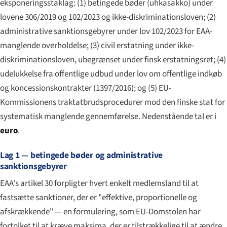
eksponeringsstaklag: (1) betingede bøder (
uhkasakko
) under
lovene 306/2019 og 102/2023 og ikke-diskriminationsloven; (2)
administrative sanktionsgebyrer under lov 102/2023 for EAA-
manglende overholdelse; (3) civil erstatning under ikke-
diskriminationsloven, ubegrænset under finsk erstatningsret; (4)
udelukkelse fra offentlige udbud under lov om offentlige indkøb
og koncessionskontrakter (1397/2016); og (5) EU-
Kommissionens traktatbrudsprocedurer mod den finske stat for
systematisk manglende gennemførelse. Nedenstående tal er i
euro
.
Lag 1 — betingede bøder og administrative
sanktionsgebyrer
EAA's artikel 30 forpligter hvert enkelt medlemsland til at
fastsætte sanktioner, der er "effektive, proportionelle og
afskrækkende" — en formulering, som EU-Domstolen har
fortolket til at kræve maksima, der er tilstrækkelige til at ændre