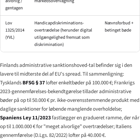
alvorlig /
markedsovervågning
gentagen
Lov
Handicapdiskriminations-
Nævnsforbud +
1325/2014
overtrædelse (herunder digital
betinget bøde
(YVL)
utilgængelighed fremsat som
diskrimination)
Finlands administrative sanktionshoved-tal befinder sig i den
lavere til midterste del af EU's spread. Til sammenligning:
Tysklands
BFSG § 37
lofter enkeltbøder på 100.000 €; Frankrigs
2023-gennemførelses-bekendtgørelse tillader administrative
bøder på op til 50.000 € pr. ikke-overensstemmende produkt med
daglige sanktioner for løbende manglende overholdelse;
Spaniens Ley 11/2023
fastlægger en gradueret ramme, der når
op til 1.000.000 € for "meget alvorlige" overtrædelser; Italiens
gennemførelse (D.Lgs. 82/2022) lofter på 40.000 €.