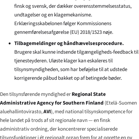
finsk og svensk, der dækker overensstemmelsesstatus,
undtagelser og en klagemekanisme.
Erklæringsskabelonen følger Kommissionens
gennemførelsesafgørelse (EU) 2018/1523 nøje.
Tilbagemeldinger og håndhævelsesprocedure.
Brugere skal kunne indsende tilgængeligheds-feedback til
tjenesteyderen. Uløste klager kan eskaleres til
tilsynsmyndigheden, som har beføjelse til at udstede
korrigerende påbud bakket op af betingede bøder.
Den tilsynsførende myndighed er
Regional State
Administrative Agency for Southern Finland
(
Etelä-Suomen
aluehallintovirasto
,
AVI
), med national tilsynskompetence for
hele landet på trods af sit regionale navn — en finsk
administrativ ordning, der koncentrerer specialiserede
tilsynsfunktioner i ét regionalt organ frem for at oprette en ny