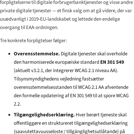
forpligtelserne til digitale forbrugerbanktjenester og visse andre
private digitale tjenester — et finsk valg om at gå videre, der var
usædvanligt i 2019-EU-landskabet og lettede den endelige
overgang til EAA-ordningen.
Tre konkrete forpligtelser følger:
Overensstemmelse.
Digitale tjenester skal overholde
den harmoniserede europæiske standard
EN 301 549
(aktuelt v3.2.1, der integrerer WCAG 2.1 niveau AA).
Tilsynsmyndighedens vejledning fastsætter
overensstemmelsesstanden til WCAG 2.1 AA afventende
den formelle opdatering af EN 301 549 til at spore WCAG
2.2.
Tilgængelighedserklæring.
Hver berørt tjeneste skal
offentliggøre en struktureret tilgængelighedserklæring
(
saavutettavuusseloste
/
tillgänglighetsutlåtande
) på