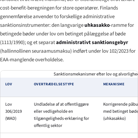
cost-benefit-beregningen for store operatører. Finlands
gennemførelse anvender to forskellige administrative
sanktionsinstrumenter: den langvarige
uhkasakko
-ramme for
betingede bøder under lov om betinget pålæggelse af bøde
(1113/1990); og et separat
administrativt sanktionsgebyr
(
hallinnollinen seuraamusmaksu
) indført under lov 102/2023 for
EAA-manglende overholdelse.
Sanktionsmekanismer efter lov og alvorligheds
LOV
OVERTRÆDELSESTYPE
MEKANISME
Lov
Undladelse af at offentliggøre
Korrigerende påb
306/2019
eller vedligeholde en
med betinget bød
(WAD)
tilgængeligheds-erklæring for
(uhkasakko)
offentlig sektor