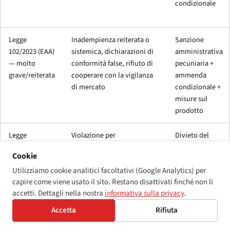
condizionale
Legge
Inadempienza reiterata o
Sanzione
102/2023 (EAA)
sistemica, dichiarazioni di
amministrativa
— molto
conformità false, rifiuto di
pecuniaria +
grave/reiterata
cooperare con la vigilanza
ammenda
di mercato
condizionale +
misure sul
prodotto
Legge
Violazione per
Divieto del
1325/2014
discriminazione fondata
Tribunale +
Cookie
(YVL)
sulla disabilità (inclusa
ammenda
Utilizziamo cookie analitici facoltativi (Google Analytics) per
l'inaccessibilità digitale
condizionale
capire come viene usato il sito. Restano disattivati finché non li
qualificata come
accetti. Dettagli nella nostra
informativa sulla privacy
.
discriminazione)
Accetta
Rifiuta
I valori massimi delle sanzioni amministrative finlandesi si