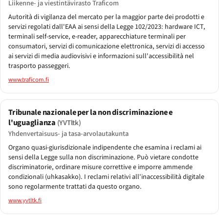
Liikenne- ja viestintävirasto Traficom
Autorità di vigilanza del mercato per la maggior parte dei prodotti e
servizi regolati dall'EAA ai sensi della Legge 102/2023: hardware ICT,
terminali self-service, e-reader, apparecchiature terminali per
consumatori, servizi di comunicazione elettronica, servizi di accesso
ai servizi di media audiovisivi e informazioni sull'accessibilità nel
trasporto passeggeri.
www.traficom.fi
Tribunale nazionale per la non discriminazione e
l'uguaglianza
(YVTltk)
Yhdenvertaisuus- ja tasa-arvolautakunta
Organo quasi-giurisdizionale indipendente che esamina i reclami ai
sensi della Legge sulla non discriminazione. Può vietare condotte
discriminatorie, ordinare misure correttive e imporre ammende
condizionali (uhkasakko). I reclami relativi all'inaccessibilità digitale
sono regolarmente trattati da questo organo.
www.yvtltk.fi