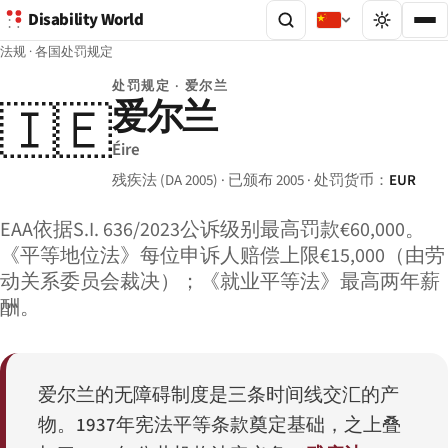
Disability World
法规
·
各国处罚规定
处罚规定 · 爱尔兰
爱尔兰
🇮🇪
Éire
残疾法 (DA 2005) · 已颁布 2005 · 处罚货币：
EUR
EAA依据S.I. 636/2023公诉级别最高罚款€60,000。
《平等地位法》每位申诉人赔偿上限€15,000（由劳
动关系委员会裁决）；《就业平等法》最高两年薪
酬。
爱尔兰的无障碍制度是三条时间线交汇的产
物。1937年宪法平等条款奠定基础，之上叠