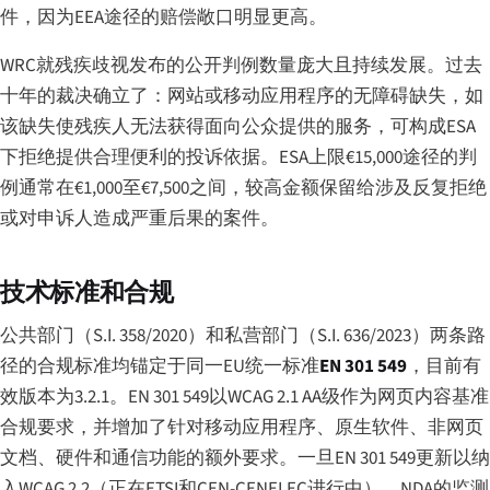
件，因为EEA途径的赔偿敞口明显更高。
WRC就残疾歧视发布的公开判例数量庞大且持续发展。过去
十年的裁决确立了：网站或移动应用程序的无障碍缺失，如
该缺失使残疾人无法获得面向公众提供的服务，可构成ESA
下拒绝提供合理便利的投诉依据。ESA上限€15,000途径的判
例通常在€1,000至€7,500之间，较高金额保留给涉及反复拒绝
或对申诉人造成严重后果的案件。
技术标准和合规
公共部门（S.I. 358/2020）和私营部门（S.I. 636/2023）两条路
径的合规标准均锚定于同一EU统一标准
EN 301 549
，目前有
效版本为3.2.1。EN 301 549以WCAG 2.1 AA级作为网页内容基准
合规要求，并增加了针对移动应用程序、原生软件、非网页
文档、硬件和通信功能的额外要求。一旦EN 301 549更新以纳
入WCAG 2.2（正在ETSI和CEN-CENELEC进行中），NDA的监测