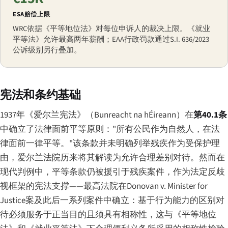
ESA赔偿上限
WRC依据《平等地位法》对每位申诉人的裁决上限。《就业
平等法》允许最高两年薪酬；EAA行政罚款通过S.I. 636/2023
公诉级别另行叠加。
宪法和条约基础
1937年《爱尔兰宪法》（
Bunreacht na hÉireann
）在
第40.1条
中确立了法律面前平等原则："所有公民作为自然人，在法
律面前一律平等。"该条款并未明确列举残疾作为受保护理
由，爱尔兰法院历来将其解读为允许合理差别对待。然而在
现代判例中，平等条款仍被援引于残疾案件，作为法定反歧
视框架的宪法支撑——最高法院在
Donovan v. Minister for
Justice
案及此后一系列案件中确立：基于行为能力的区别对
待必须服务于正当目的且须具有相称性，这与《平等地位