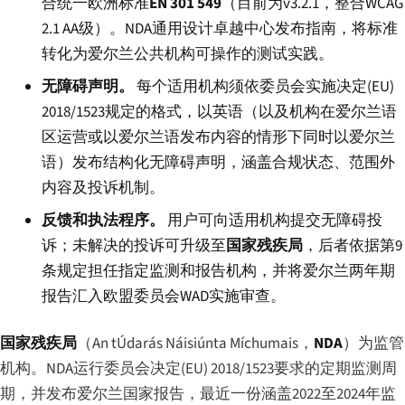
合统一欧洲标准
EN 301 549
（目前为v3.2.1，整合WCAG
2.1 AA级）。NDA通用设计卓越中心发布指南，将标准
转化为爱尔兰公共机构可操作的测试实践。
无障碍声明。
每个适用机构须依委员会实施决定(EU)
2018/1523规定的格式，以英语（以及机构在爱尔兰语
区运营或以爱尔兰语发布内容的情形下同时以爱尔兰
语）发布结构化无障碍声明，涵盖合规状态、范围外
内容及投诉机制。
反馈和执法程序。
用户可向适用机构提交无障碍投
诉；未解决的投诉可升级至
国家残疾局
，后者依据第9
条规定担任指定监测和报告机构，并将爱尔兰两年期
报告汇入欧盟委员会WAD实施审查。
国家残疾局
（
An tÚdarás Náisiúnta Míchumais
，
NDA
）为监管
机构。NDA运行委员会决定(EU) 2018/1523要求的定期监测周
期，并发布爱尔兰国家报告，最近一份涵盖2022至2024年监