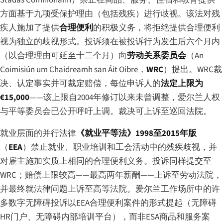
方面基于九项受保护理由（包括残疾）进行歧视。该法对残
疾人施加了提供
合理便利
的积极义务，将拒绝提供合理便利
视为独立的歧视形式。投诉须在被投诉行为发生后六个月内
（以合理理由可延至十二个月）向
劳动关系委员会
（
An
Coimisiún um Chaidreamh san Áit Oibre
，
WRC
）提出。WRC裁
决、认定事实并可裁定赔偿，每位申诉人的
法定上限为
€15,000
——该上限自2004年修订以来未曾调整，爱尔兰人权
与平等委员会已公开呼吁上调。裁决可上诉至巡回法院。
就业层面的并行法律
《就业平等法》1998至2015年版
（
EEA
）禁止就业、职业培训和工会活动中的残疾歧视，并
对雇主施加实质上相同的合理便利义务。投诉同样提交至
WRC；赔偿上限较高——最高两年薪酬——上诉至劳动法院，
并最终就法律问题上诉至高等法院。爱尔兰工作场所中的许
多数字无障碍投诉以EEA合理便利案件的形式提起（无障碍
HR门户、无障碍内部培训平台），而非ESA商品和服务案