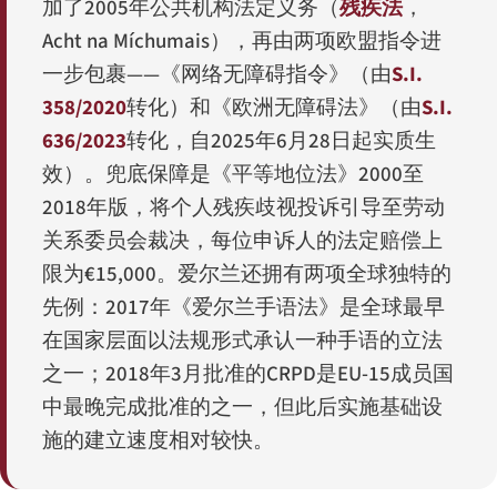
加了2005年公共机构法定义务（
残疾法
，
Acht na Míchumais
），再由两项欧盟指令进
一步包裹——《网络无障碍指令》（由
S.I.
358/2020
转化）和《欧洲无障碍法》（由
S.I.
636/2023
转化，自2025年6月28日起实质生
效）。兜底保障是《平等地位法》2000至
2018年版，将个人残疾歧视投诉引导至劳动
关系委员会裁决，每位申诉人的法定赔偿上
限为€15,000。爱尔兰还拥有两项全球独特的
先例：2017年《爱尔兰手语法》是全球最早
在国家层面以法规形式承认一种手语的立法
之一；2018年3月批准的CRPD是EU-15成员国
中最晚完成批准的之一，但此后实施基础设
施的建立速度相对较快。