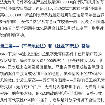
法允许对每件不合规产品处以最高€50,000的行政罚款并附有
持续违规按日罚款；西班牙Ley 11/2023对"极端严重"违规最
高€1,000,000；荷兰则表示系统性违规可能面临最高年营业额
5%的罚款。爱尔兰数字系有意设在较低一侧，反映了相关部
门在首个监管周期中优先采用合规通知和禁止令而非刑事诉
讼的明确立场。
第二层——《平等地位法》和《就业平等法》赔偿
WRC下的ESA途径是爱尔兰数字无障碍案件中使用最广泛的
投诉渠道。每位申诉人€15,000的法定上限是硬性天花板，但
WRC已表现出在涉及反复拒绝、严重实际后果或被告明显漠
视的案件中接近或达到上限的意愿。就业情境下的EEA途径
风险敞口实质上更高——最高两年薪酬——是影响员工的无障
碍失职（无障碍HR门户、无障碍内部培训平台、无障碍面试
程序）的主要途径。IHREC的战略性诉讼计划每年支持少数
几件有代表性ESA和EEA案件，通常是对数字情境下合理便利