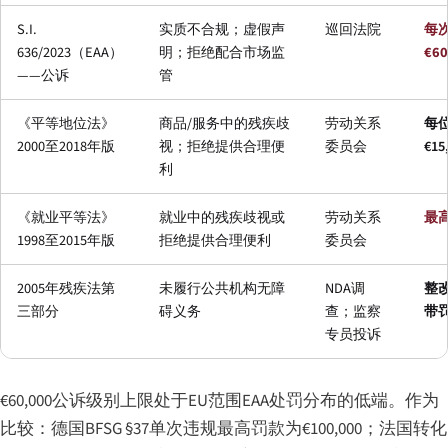
S.I.
实质不合规；虚假声
巡回法院
每
636/2023（EAA）
明；拒绝配合市场监
€60
——公诉
管
《平等地位法》
商品/服务中的残疾歧
劳动关系
每
2000至2018年版
视；拒绝提供合理便
委员会
€15
利
《就业平等法》
就业中的残疾歧视或
劳动关系
最
1998至2015年版
拒绝提供合理便利
委员会
2005年残疾法第
未履行公共机构无障
NDA调
整
三部分
碍义务
查；监察
带
专员投诉
€60,000公诉级别上限处于EU范围EAA处罚分布的低端。作为
比较：德国BFSG §37单次违规最高罚款为€100,000；法国转化