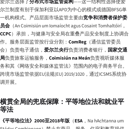
爱尔兰选择了
分布式市场监管架构
——这一结构性选择使爱
尔兰制度有别于保加利亚以APD为中心的模式或德国BFSG单
一机构模式。产品层面市场监管主要由
竞争和消费者保护委
员会
（
An Coimisiún um Iomaíocht agus Cosaint Tomhaltóirí
，
CCPC
）承担，与健康与安全局在重叠产品安全制度上协调合
作。服务层面监管按行业分割：
ComReg
（通信监管委员
会）负责电子通信，
爱尔兰央行
负责消费者银行，
国家交通
局
负责旅客运输服务，
Coimisiún na Meán
负责视听媒体服
务和其《网络安全和媒体监管法》范围内的电子商务平台。
跨境市场监管依据EU法规(EU) 2019/1020，通过ICSMS系统协
调开展。
横贯全局的兜底保障：平等地位法和就业平
等法
《平等地位法》2000至2018年版
（
ESA
，
Na hAchtanna um
Stádas Comhionann
）禁止在商品、服务、住宿和教育提供