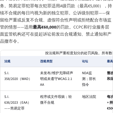
务。简易定罪犯罪每次犯罪适用A级罚款（最高€5,000），持
续不合规的每日均视为新的独立犯罪。公诉级别犯罪——保
留给严重或反复不合规、虚假符合性声明或拒绝配合市场监
管的情形——适用
最高€60,000
的罚款。CCPC和行业服务层
面监管机构还可在提起诉讼前发出合规通知、禁止通知和产
品撤市令。
按法规和严重程度划分的处罚风险。所有数
法规
违规类型
论坛
最
S.I.
未发布/维护无障碍声
NDA监
整
358/2020（WAD）
明或未遵守WCAG 2.1
测；部长
和
AA
指令
S.I.
程序或文件瑕疵；轻
地区法院
每次
636/2023（EAA）
微不合规
+ 
——简易定罪
€50