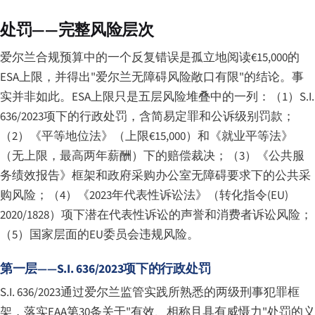
处罚——完整风险层次
爱尔兰合规预算中的一个反复错误是孤立地阅读€15,000的
ESA上限，并得出"爱尔兰无障碍风险敞口有限"的结论。事
实并非如此。ESA上限只是五层风险堆叠中的一列：（1）S.I.
636/2023项下的行政处罚，含简易定罪和公诉级别罚款；
（2）《平等地位法》（上限€15,000）和《就业平等法》
（无上限，最高两年薪酬）下的赔偿裁决；（3）《公共服
务绩效报告》框架和政府采购办公室无障碍要求下的公共采
购风险；（4）《2023年代表性诉讼法》（转化指令(EU)
2020/1828）项下潜在代表性诉讼的声誉和消费者诉讼风险；
（5）国家层面的EU委员会违规风险。
第一层——S.I. 636/2023项下的行政处罚
S.I. 636/2023通过爱尔兰监管实践所熟悉的两级刑事犯罪框
架，落实EAA第30条关于"有效、相称且具有威慑力"处罚的义