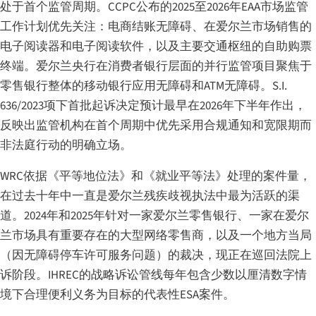
处于首个监管周期。CCPC公布的2025至2026年EAA市场监管
工作计划优先关注：电商结账无障碍、在爱尔兰市场销售的
电子阅读器和电子阅读软件，以及主要交通枢纽的自助购票
终端。爱尔兰央行在消费者银行层面的并行监管项目聚焦于
零售银行整体的移动银行应用无障碍和ATM无障碍。S.I.
636/2023项下首批起诉决定预计最早在2026年下半年作出，
反映出监管机构在首个周期中优先采用合规通知和宽限期而
非法庭行动的明确立场。
WRC依据《平等地位法》和《就业平等法》处理的案件量，
在过去十年中一直是爱尔兰残疾歧视执法中最为活跃的渠
道。2024年和2025年针对一家爱尔兰零售银行、一家在爱尔
兰市场具有重要存在的大型网络零售商，以及一个地方当局
（因无障碍停车许可服务问题）的裁决，现正在巡回法院上
诉阶段。IHREC的战略诉讼管线每年包含少数以厘清数字情
境下合理便利义务为目标的代表性ESA案件。