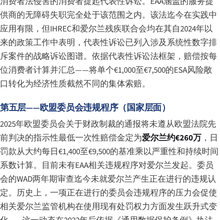
消费者法侵害的消费者提起代表性诉讼。EAA涵盖的服务提
供商的无障碍失职完全处于该范围之内。该法迄今在实践中
应用有限，但IHREC和爱尔兰残疾联合会均在其自2024年以
来的政策工作中表明，代表性诉讼已列入涉及系统性数字排
斥案件的战略诉讼图谱。依据代表性诉讼法框架，赔偿按每
位消费者计算并汇总——将单个€1,000至€7,500的ESA风险敞
口转化为经济性质截然不同的集体索赔。
第五层——欧盟委员会违规程序（国家层面）
2025年欧盟委员会关于财政制裁的通报将未遵从欧盟法院先
前判决的指示性最低一次性赔偿金定为
爱尔兰约€260万
，日
罚款从大约每日€1,400至€9,500的基准乘以严重性和持续时间
系数计算。目前未有EAA相关违规程序对爱尔兰发起。委员
会的WAD两年期审查迄今未就爱尔兰产生正在进行的违规认
定。历史上，一项正在进行的委员会违规程序的压力会促使
相关爱尔兰监管机构在使用现有处罚权力方面发生跃升式变