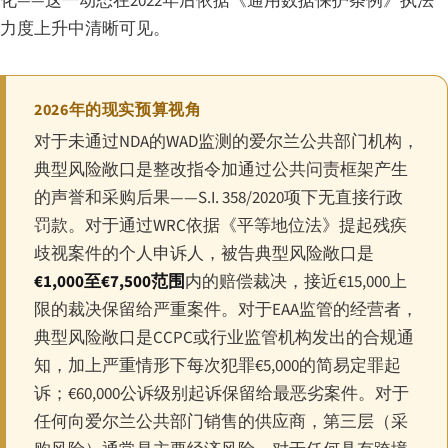
化——这一动态在2022年后依据《通用数据保护条例》执法
力度上升中清晰可见。
2026年的现实预算视角
对于未通过NDA的WAD监测的爱尔兰公共部门机构，
典型风险敞口是整改指令加通过公共问责框架产生
的声誉和采购后果——S.I. 358/2020项下无直接行政
罚款。对于通过WRC依据《平等地位法》提起残疾
歧视案件的个人申诉人，被告典型风险敞口是
€1,000至€7,500范围
内的赔偿裁决，接近€15,000上
限的裁决保留给严重案件。对于EAA监管的经营者，
典型风险敞口是CCPC或行业监管机构发出的合规通
知，加上严重情形下每次犯罪€5,000的简易定罪起
诉；€60,000公诉级别起诉保留给最恶劣案件。对于
任何向爱尔兰公共部门销售的供应商，第三层（采