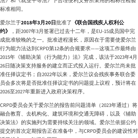
法》和《就业平等法》下合理便利义务所采用的相称性检验
标准相同。
爱尔兰于
2018年3月20日
批准了
《联合国残疾人权利公
约》
，距2007年3月签署已过去十二年，是EU-15成员国中完
成批准较晚的之一。批准进程漫长，原因在于需要使爱尔兰
行为能力法达到CRPD第12条的合规要求——这项工作最终由
2015年《辅助决策（行为能力）法》完成，该法于2023年4月
26日随决策支持服务的建立而正式投入运行。爱尔兰尚未批
准任择议定书；自2022年以来，爱尔兰议会残疾事务联合委
员会多次将是否批准任择议定书的问题提上议程，预计将在
2026至2027年重新进入政府决策程序。
CRPD委员会关于爱尔兰的报告前问题清单（2023年通过）将
融合教育、去机构化、建筑环境和交通无障碍，以及《辅助
决策法》的实施列为需要持续关注的领域。爱尔兰依据公约
提交的首次定期报告正在准备中，与CRPD委员会的建设性对