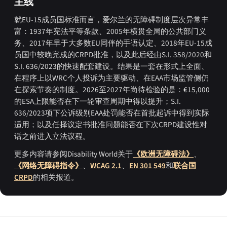
主线
就EU-15成员国标准而言，爱尔兰的无障碍制度层次异常丰
富：1937年宪法平等条款、2005年横贯全局的公共部门义
务、2017年早于大多数EU同伴的手语认定、2018年EU-15成
员国中较晚完成的CRPD批准，以及此后经由S.I. 358/2020和
S.I. 636/2023的快速配套建设。结果是一套在形式上全面、
在程序上以WRC个人投诉为主要驱动、在EAA市场监管侧仍
在探索节奏的制度。2026至2027年尚待检验的是：€15,000
的ESA上限能否在下一轮审查周期中得以提升；S.I.
636/2023项下公诉级别EAA处罚能否在首批起诉中得到实际
适用；以及任择议定书批准问题能否在下次CRPD建设性对
话之前进入立法议程。
更多内容请参阅Disability World关于
《欧洲无障碍法》
、
《网络无障碍指令》
、
WCAG 2.1
、
EN 301 549
和
联合国
CRPD
的相关报道。