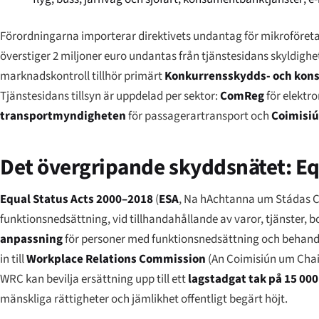
Förordningarna importerar direktivets undantag för mikroföreta
överstiger 2 miljoner euro undantas från tjänstesidans skyldighet
marknadskontroll tillhör primärt
Konkurrensskydds- och ko
Tjänstesidans tillsyn är uppdelad per sektor:
ComReg
för elektr
transportmyndigheten
för passagerartransport och
Coimisi
Det övergripande skyddsnätet: Eq
Equal Status Acts 2000–2018
(
ESA
,
Na hAchtanna um Stádas 
funktionsnedsättning, vid tillhandahållande av varor, tjänster, b
anpassning
för personer med funktionsnedsättning och behandl
in till
Workplace Relations Commission
(
An Coimisiún um Chai
WRC kan bevilja ersättning upp till ett
lagstadgat tak på 15 000
mänskliga rättigheter och jämlikhet offentligt begärt höjt.