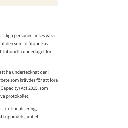
skliga personer, anses vara
kat den som tillåtande av
itutionella underlaget för
r att ha undertecknat den i
bete som krävdes för att föra
(Capacity) Act 2015, som
iva protokollet.
stitutionalisering,
satt uppmärksamhet.