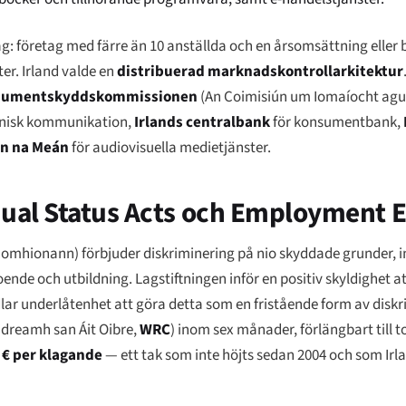
g: företag med färre än 10 anställda och en årsomsättning eller
er. Irland valde en
distribuerad marknadskontrollarkitektur
nsumentskyddskommissionen
(
An Coimisiún um Iomaíocht agu
onisk kommunikation,
Irlands centralbank
för konsumentbank,
ún na Meán
för audiovisuella medietjänster.
ual Status Acts och Employment E
Comhionann
) förbjuder diskriminering på nio skyddade grunder, i
oende och utbildning. Lagstiftningen inför en positiv skyldighet a
ar underlåtenhet att göra detta som en fristående form av disk
dreamh san Áit Oibre
,
WRC
) inom sex månader, förlängbart till t
 € per klagande
— ett tak som inte höjts sedan 2004 och som Ir