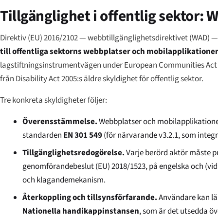
Tillgänglighet i offentlig sektor: 
Direktiv (EU) 2016/2102 — webbtillgänglighetsdirektivet (WAD) —
till offentliga sektorns webbplatser och mobilapplikatione
lagstiftningsinstrumentvägen under European Communities Act
från Disability Act 2005:s äldre skyldighet för offentlig sektor.
Tre konkreta skyldigheter följer:
Överensstämmelse.
Webbplatser och mobilapplikation
standarden
EN 301 549
(för närvarande v3.2.1, som integr
Tillgänglighetsredogörelse.
Varje berörd aktör måste p
genomförandebeslut (EU) 2018/1523, på engelska och (vid
och klagandemekanism.
Återkoppling och tillsynsförfarande.
Användare kan läm
Nationella handikappinstansen
, som är det utsedda ö