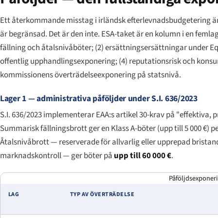
Ett återkommande misstag i irländsk efterlevnadsbudgetering är a
är begränsad. Det är den inte. ESA-taket är en kolumn i en femla
fällning och åtalsnivåböter; (2) ersättningsersättningar under Equ
offentlig upphandlingsexponering; (4) reputationsrisk och konsum
kommissionens överträdelseexponering på statsnivå.
Lager 1 — administrativa påföljder under S.I. 636/2023
S.I. 636/2023 implementerar EAA:s artikel 30-krav på "effektiva, 
Summarisk fällningsbrott ger en Klass A-böter (upp till 5 000 €)
Åtalsnivåbrott — reserverade för allvarlig eller upprepad brist
marknadskontroll — ger böter på
upp till 60 000 €
.
Påföljdsexponeri
LAG
TYP AV ÖVERTRÄDELSE