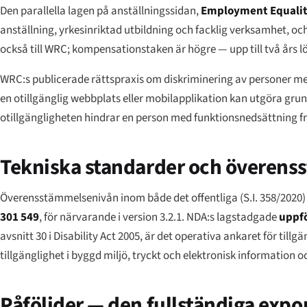
Den parallella lagen på anställningssidan,
Employment Equalit
anställning, yrkesinriktad utbildning och facklig verksamhet, och
också till WRC; kompensationstaken är högre — upp till två års l
WRC:s publicerade rättspraxis om diskriminering av personer me
en otillgänglig webbplats eller mobilapplikation kan utgöra gru
otillgängligheten hindrar en person med funktionsnedsättning frå
Tekniska standarder och överen
Överensstämmelsenivån inom både det offentliga (S.I. 358/2020)
301 549
, för närvarande i version 3.2.1. NDA:s lagstadgade
uppfö
avsnitt 30 i Disability Act 2005, är det operativa ankaret för ti
tillgänglighet i byggd miljö, tryckt och elektronisk information o
Påföljder — den fullständiga exp