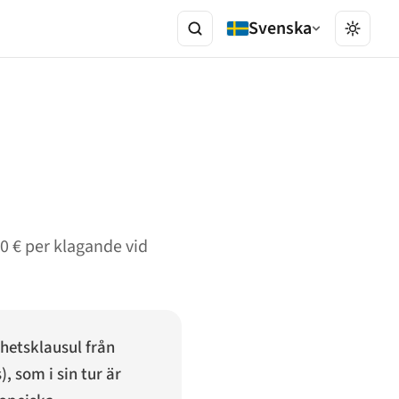
Svenska
00 € per klagande vid
khetsklausul från
s
), som i sin tur är