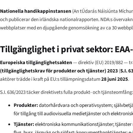
Nationella handikappinstansen
(
An tÚdarás Náisiúnta Míchu
och publicerar den irländska nationalrapporten. NDA:s övervakn
webbplatser med en djupgående genomsökning av ca 30 webbplat
Tillgänglighet i privat sektor: EAA
Europeiska tillgänglighetsakten
— direktiv (EU) 2019/882 — t
(tillgänglighetskrav för produkter och tjänster) 2023
(
S.I. 
aktörer trädde i kraft på EU:s tillämpningsdatum
28 juni 2025
.
S.I. 636/2023 täcker direktivets fulla produkt- och tjänsteomfång
Produkter:
datorhårdvara och operativsystem; självbetj
för tillgång till audiovisuella medietjänster och elektron
Tjänster:
elektroniska kommunikationstjänster; tjänster s
flyg, buss, järnväg och sjöfart; konsumentbanktjänster; 