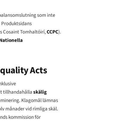
 balansomslutning som inte
. Produktsidans
s Cosaint Tomhaltóirí
,
CCPC
).
Nationella
quality Acts
nklusive
tt tillhandahålla
skälig
riminering. Klagomål lämnas
olv månader vid rimliga skäl.
lands kommission för