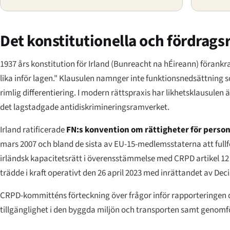
Det konstitutionella och fördrags
1937 års konstitution för Irland (
Bunreacht na hÉireann
) förankra
lika inför lagen." Klausulen namnger inte funktionsnedsättning 
rimlig differentiering. I modern rättspraxis har likhetsklausule
det lagstadgade antidiskrimineringsramverket.
Irland ratificerade
FN:s konvention om rättigheter för pers
mars 2007 och bland de sista av EU-15-medlemsstaterna att fullfö
irländsk kapacitetsrätt i överensstämmelse med CRPD artikel 12 
trädde i kraft operativt den 26 april 2023 med inrättandet av Deci
CRPD-kommitténs förteckning över frågor inför rapporteringen om
tillgänglighet i den byggda miljön och transporten samt geno