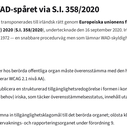
WAD-spåret via S.I. 358/2020
 transponerades till irländsk rätt genom
Europeiska unionens f
r) 2020
(
S.I. 358/2020
), undertecknade den 16 september 2020. I
 1972 — en snabbare procedurväg men som lämnar WAD-skyldigh
er hos berörda offentliga organ måste överensstämma med den 
erar WCAG 2.1 nivå AA).
ublicera en strukturerad tillgänglighetsredogörelse i formen i k
 behov) iriska, som täcker överensstämmelsesstatus, innehåll u
na in tillgänglighetsklagomål till det berörda organet; olösta kl
vervaknings- och rapporteringsorganet under förordning 9.