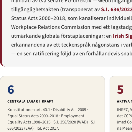
inlindad av två senare EU-direktiv — webbtillgängl
tillgänglighetsakten (transponerat av
S.I. 636/202
Status Acts 2000–2018, som kanaliserar individuel
Workplace Relations Commission med ett lagstadga
utmärkande globala förstaplaceningar: en
Irish S
erkännandena av ett teckenspråk någonstans i värl
— en sen ratificering följd av en förhållandevis s
6
5
CENTRALA LAGAR I KRAFT
AKTIVA
Konstitutionen art. 40.1 · Disability Act 2005 ·
IHREC, 
Equal Status Acts 2000–2018 · Employment
det CCP
Equality Acts 1998–2015 · S.I. 358/2020 (WAD) · S.I.
(med Co
636/2023 (EAA) · ISL Act 2017.
na Meán 