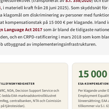
ighetsdirektivet (transponerat av
S.I. 358/2020
) och Eu
3
, i materiell kraft från 28 juni 2025). Som skyddsnät för 
la klagomål om diskriminering av personer med funktion
t kompensationstak på 15 000 € per klagande. Irland i
ign Language Act 2017
som är bland de tidigaste nation
den, och en CRPD-ratificering i mars 2018 som kom blan
nabb utbyggnad av implementeringsinfrastrukturen.
15 000
 TILLSYNSMYNDIGHETER
ESA-KOMPENSATION
WRC, NDA, Decision Support Service och
Per klagande under E
C-ledda EAA-marknadskontrollklustret
Employment Equality A
mReg, centralbanken, NTA och Coimisiún
löneersättning; EAA 
på tjänstesidan).
tillkommer via S.I. 6