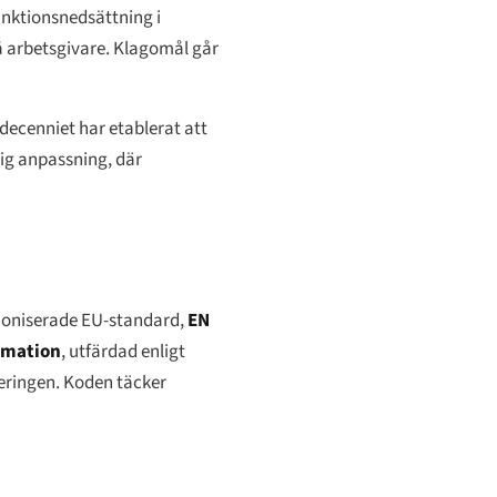
funktionsnedsättning i
på arbetsgivare. Klagomål går
decenniet har etablerat att
lig anpassning, där
rmoniserade EU-standard,
EN
ormation
, utfärdad enligt
oneringen. Koden täcker