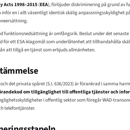
y Acts 1998–2015
(
EEA
), förbjuder diskriminering på grund av 
 inför en i allt väsentligt identisk skälig anpassningsskyldighet 
öneersättning.
d funktionsnedsättning är omfångsrik. Beslut under det senaste 
nd för ett ESA-klagomål som underlåtenhet att tillhandahålla skä
n att tillgå en tjänst som erbjuds allmänheten.
sstämmelse
 och det privata spåret (S.I. 636/2023) är förankrad i samma ha
randekod om tillgänglighet till offentliga tjänster och inf
llgänglighetsskyldigheter i offentlig sektor som föregår WAD-trans
ch telefontjänster.
oneringsstapeln