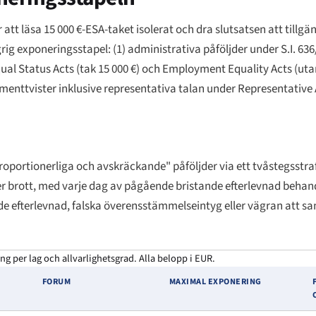
tt läsa 15 000 €-ESA-taket isolerat och dra slutsatsen att tillgä
grig exponeringsstapel: (1) administrativa påföljder under S.I. 
al Status Acts (tak 15 000 €) och Employment Equality Acts (utan t
enttvister inklusive representativa talan under Representative A
proportionerliga och avskräckande" påföljder via ett tvåstegsstra
 per brott, med varje dag av pågående bristande efterlevnad behan
ande efterlevnad, falska överensstämmelseintyg eller vägran att 
ng per lag och allvarlighetsgrad. Alla belopp i EUR.
FORUM
MAXIMAL EXPONERING