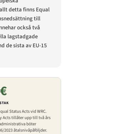
ropeiska
allt detta finns Equal
snedsättning till
nnehar också två
ella lagstadgade
d de sista av EU-15
 €
STAK
qual Status Acts vid WRC.
cts tillåter upp till två års
administrativa böter
36/2023 åtalsnivåpåföljder.