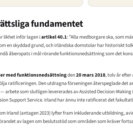
rättsliga fundamentet
r likhet inför lagen i
artikel 40.1
: "Alla medborgare ska, som män
som en skyddad grund, och irländska domstolar har historiskt tol
n ändå åberopats i mål rörande funktionsnedsättning som det konst
oner med funktionsnedsättning
den
20 mars 2018
, tolv år efte
lja ratificeringen. Den utdragna förseningen återspeglade det ar
— arbete som slutligen levererades av Assisted Decision-Making 
sion Support Service. Irland har ännu inte ratificerat det fakultat
 Irland (antagen 2023) lyfter fram inkluderande utbildning, avin
mförandet av lagen om beslutsstöd som områden som kräver fort