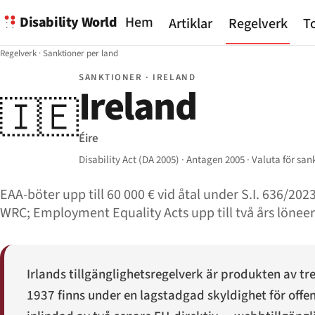
Disability World
Hem
Artiklar
Regelverk
To
Regelverk
·
Sanktioner per land
SANKTIONER · IRELAND
Ireland
🇮🇪
Éire
Disability Act (DA 2005) · Antagen 2005 · Valuta för san
EAA-böter upp till 60 000 € vid åtal under S.I. 636/20
WRC; Employment Equality Acts upp till två års löneer
Irlands tillgänglighetsregelverk är produkten av tre
1937 finns under en lagstadgad skyldighet för offen