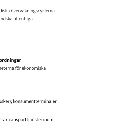
odiska övervakningscyklerna
ändska offentliga
rordningar
gheterna för ekonomiska
iosker); konsumentterminaler
gerartransporttjänster inom