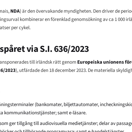
mais
,
NDA
) är den övervakande myndigheten. Den driver de peri
ingsurval kombinerar en förenklad genomsökning av ca 1 000 irl
ser per cykel.
-spåret via S.I. 636/2023
ransponerades till irländsk rätt genom
Europeiska unionens fö
636/2023
), utfärdade den 18 december 2023. De materiella skyldi
:
äningsterminaler (bankomater, biljettautomater, incheckningsk
iska kommunikationstjänster; samt e-läsare.
om ger tillgång till audiovisuella medietjänster; delar av passa
e-böcker och tillhörande programvara; samt e-handelstjänster.