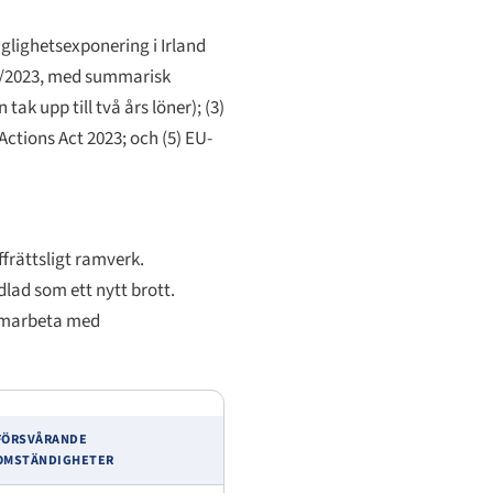
nglighetsexponering i Irland
636/2023, med summarisk
ak upp till två års löner); (3)
ctions Act 2023; och (5) EU-
ffrättsligt ramverk.
dlad som ett nytt brott.
samarbeta med
FÖRSVÅRANDE
OMSTÄNDIGHETER