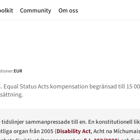
olkit
Community
Om oss
ktioner:
EUR
23. Equal Status Acts kompensation begränsad till 15 0
sättning.
 tidslinjer sammanpressade till en. En konstitutionell li
tliga organ från 2005 (
Disability Act
,
Acht na Míchumai