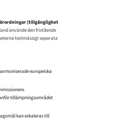
örordningar (tillgänglighet
rland använde den fristående
eterna textmässigt separata
harmoniserade europeiska
ommissionens
tanför tillämpningsområdet
agomål kan eskaleras till