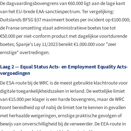
De dagvaardingsbovengrens van €60.000 ligt aan de lage kant
van het EU-brede EAA-sanctiespectrum. Ter vergelijking:
Duitslands BFSG §37 maximeert boetes per incident op €100.000;
de Franse omzetting staat administratieve boetes toe tot
€50.000 per niet-conform product met dagelijkse voortdurende
boetes; Spanje's Ley 11/2023 bereikt €1.000.000 voor "zeer
ernstige" overtredingen.
Laag 2 — Equal Status Acts- en Employment Equality Acts-
vergoedingen
De ESA-route bij de WRC is de meest gebruikte klachtroute voor
digitale toegankelijkheidszaken in Ierland. De wettelijke limiet
van €15.000 per klager is een harde bovengrens, maar de WRC
toont bereidheid op of nabij de limiet toe te kennen in gevallen
met herhaalde weigeringen, ernstige praktische gevolgen of
bewijs van onverschilligheid bij de verweerder. De EEA-route in