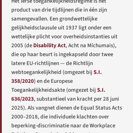
Het Ierse toegankelijkheidsregime is het
product van drie tijdlijnen die in één zijn
samengevallen. Een grondwettelijke
gelijkheidsclausule uit 1937 ligt onder een
wettelijke plicht voor overheidsinstanties uit
2005 (de
Disability Act
,
Acht na Míchumais
),
die op haar beurt is ingekapseld door twee
latere EU-richtlijnen — de Richtlijn
webtoegankelijkheid (omgezet bij
S.I.
358/2020
) en de Europese
Toegankelijkheidsakte (omgezet bij
S.I.
636/2023
, substantieel van kracht per 28 juni
2025). Als vangnet dienen de Equal Status Acts
2000–2018, die individuele klachten over
beperking-discriminatie naar de Workplace