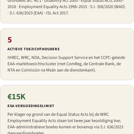
Grondwet art. 40.1 · Disability Act 2005 · Equal Status Acts 2000–
2018 · Employment Equality Acts 1998–2015 · S.I. 358/2020 (WAD)
· S.I. 636/2023 (EAA) · ISL Act 2017.
5
ACTIEVE TOEZICHTHOUDERS
IHREC, WRC, NDA, Decision Support Service en het CCPC-geleide
EAA-markttoezichtscluster (met ComReg, de Centrale Bank, de
NTA en Coimisiún na Meán aan de dienstenkant).
€15K
ESA-VERGOEDINGSLIMIET
Per klager op grond van de Equal Status Acts bij de WRC.
Employment Equality Acts staan tot twee jaar bezoldiging toe;
EAA-administratieve boetes komen er bovenop via S.I. 636/2023
dagvaardingsboetes.