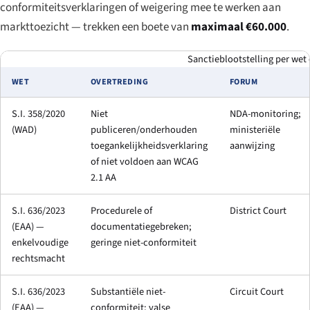
conformiteitsverklaringen of weigering mee te werken aan
markttoezicht — trekken een boete van
maximaal €60.000
.
Sanctieblootstelling per wet 
WET
OVERTREDING
FORUM
S.I. 358/2020
Niet
NDA-monitoring;
(WAD)
publiceren/onderhouden
ministeriële
toegankelijkheidsverklaring
aanwijzing
of niet voldoen aan WCAG
2.1 AA
S.I. 636/2023
Procedurele of
District Court
(EAA) —
documentatiegebreken;
enkelvoudige
geringe niet-conformiteit
rechtsmacht
S.I. 636/2023
Substantiële niet-
Circuit Court
(EAA) —
conformiteit; valse