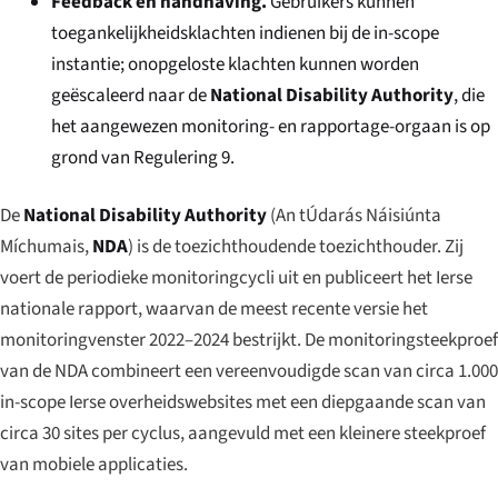
Feedback en handhaving.
Gebruikers kunnen
toegankelijkheidsklachten indienen bij de in-scope
instantie; onopgeloste klachten kunnen worden
geëscaleerd naar de
National Disability Authority
, die
het aangewezen monitoring- en rapportage-orgaan is op
grond van Regulering 9.
De
National Disability Authority
(
An tÚdarás Náisiúnta
Míchumais
,
NDA
) is de toezichthoudende toezichthouder. Zij
voert de periodieke monitoringcycli uit en publiceert het Ierse
nationale rapport, waarvan de meest recente versie het
monitoringvenster 2022–2024 bestrijkt. De monitoringsteekproef
van de NDA combineert een vereenvoudigde scan van circa 1.000
in-scope Ierse overheidswebsites met een diepgaande scan van
circa 30 sites per cyclus, aangevuld met een kleinere steekproef
van mobiele applicaties.