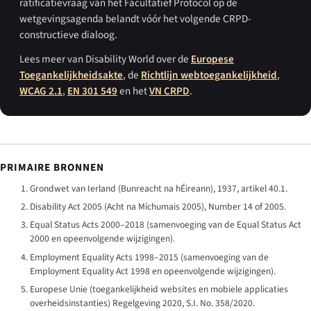
ratificatievraag van het Facultatief Protocol op de
wetgevingsagenda belandt vóór het volgende CRPD-
constructieve dialoog.
Lees meer van Disability World over de
Europese
Toegankelijkheidsakte
, de
Richtlijn webtoegankelijkheid
,
WCAG 2.1
,
EN 301 549
en het
VN CRPD
.
PRIMAIRE BRONNEN
Grondwet van Ierland (
Bunreacht na hÉireann
), 1937, artikel 40.1.
Disability Act 2005 (
Acht na Míchumais 2005
), Number 14 of 2005.
Equal Status Acts 2000–2018 (samenvoeging van de Equal Status Act
2000 en opeenvolgende wijzigingen).
Employment Equality Acts 1998–2015 (samenvoeging van de
Employment Equality Act 1998 en opeenvolgende wijzigingen).
Europese Unie (toegankelijkheid websites en mobiele applicaties
overheidsinstanties) Regelgeving 2020, S.I. No. 358/2020.