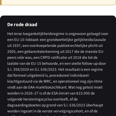
De rode draad
Het Ierse toegankelijkheidsregime is ongewoon gelaagd voor
een EU-15-lidstaat: een grondwettelijke gelijkheidsclausule
uit 1937, een overkoepelende publiekrechtelijke plicht uit
2005, een gebarentalerkenning uit 2017 die de meeste EU-
peers vóór was, een CRPD-ratificatie uit 2018 die tot de
laatste van de EU-15 behoorde, en een snelle follow-up door
S.I. 358/2020 en S.I. 636/2023. Het resultaat is een regime
dat formeel uitgebreid is, procedureel individueel-
klachtgestuurd via de WRC, en operationeel nog zijn ritme
vindt aan de EAA-markttoezichtkant. Wat nog getest moet
worden in 2026–27 is of de ESA-limiet van €15.000 de
volgende herzieningscyclus overleeft, of de
dagvaardingsboetes op grond van S.I. 636/2023 überhaupt
worden ingezet in de eerste vervolgingscohort, en of de