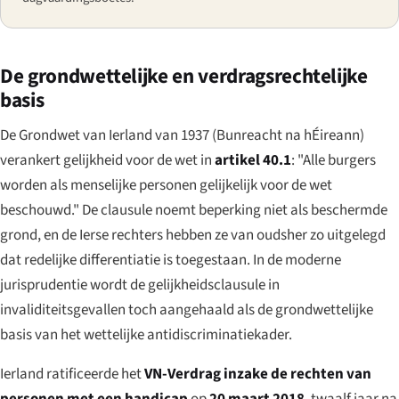
De grondwettelijke en verdragsrechtelijke
basis
De Grondwet van Ierland van 1937 (
Bunreacht na hÉireann
)
verankert gelijkheid voor de wet in
artikel 40.1
: "Alle burgers
worden als menselijke personen gelijkelijk voor de wet
beschouwd." De clausule noemt beperking niet als beschermde
grond, en de Ierse rechters hebben ze van oudsher zo uitgelegd
dat redelijke differentiatie is toegestaan. In de moderne
jurisprudentie wordt de gelijkheidsclausule in
invaliditeitsgevallen toch aangehaald als de grondwettelijke
basis van het wettelijke antidiscriminatiekader.
Ierland ratificeerde het
VN-Verdrag inzake de rechten van
personen met een handicap
op
20 maart 2018
, twaalf jaar na