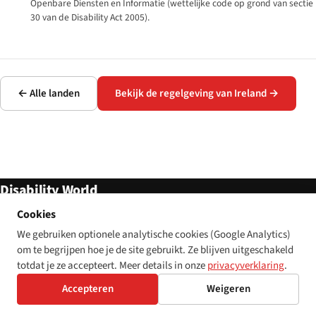
Openbare Diensten en Informatie (wettelijke code op grond van sectie
30 van de Disability Act 2005).
← Alle landen
Bekijk de regelgeving van Ireland →
Disability World
Cookies
Met zorg gemaakt,
toegankelijkheid voorop.
We gebruiken optionele analytische cookies (Google Analytics)
om te begrijpen hoe je de site gebruikt. Ze blijven uitgeschakeld
DISABILITY WORLD
REFERENCE
totdat je ze accepteert. Meer details in onze
privacyverklaring
.
Home
Regelgeving
Accepteren
Weigeren
Artikelen
Toolkit