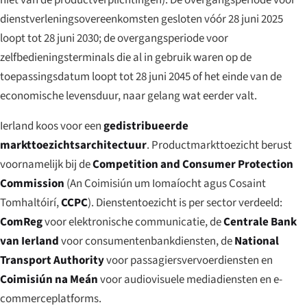
dienstverleningsovereenkomsten gesloten vóór 28 juni 2025
loopt tot 28 juni 2030; de overgangsperiode voor
zelfbedieningsterminals die al in gebruik waren op de
toepassingsdatum loopt tot 28 juni 2045 of het einde van de
economische levensduur, naar gelang wat eerder valt.
Ierland koos voor een
gedistribueerde
markttoezichtsarchitectuur
. Productmarkttoezicht berust
voornamelijk bij de
Competition and Consumer Protection
Commission
(
An Coimisiún um Iomaíocht agus Cosaint
Tomhaltóirí
,
CCPC
). Dienstentoezicht is per sector verdeeld:
ComReg
voor elektronische communicatie, de
Centrale Bank
van Ierland
voor consumentenbankdiensten, de
National
Transport Authority
voor passagiersvervoerdiensten en
Coimisiún na Meán
voor audiovisuele mediadiensten en e-
commerceplatforms.