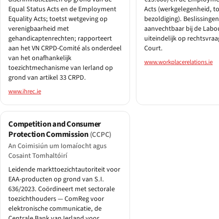
Equal Status Acts en de Employment
Acts (werkgelegenheid, to
Equality Acts; toetst wetgeving op
bezoldiging). Beslissingen
verenigbaarheid met
aanvechtbaar bij de Labo
gehandicaptenrechten; rapporteert
uiteindelijk op rechtsvraa
aan het VN CRPD-Comité als onderdeel
Court.
van het onafhankelijk
www.workplacerelations.ie
toezichtmechanisme van Ierland op
grond van artikel 33 CRPD.
www.ihrec.ie
Competition and Consumer
Protection Commission
(CCPC)
An Coimisiún um Iomaíocht agus
Cosaint Tomhaltóirí
Leidende markttoezichtautoriteit voor
EAA-producten op grond van S.I.
636/2023. Coördineert met sectorale
toezichthouders — ComReg voor
elektronische communicatie, de
Centrale Bank van Ierland voor