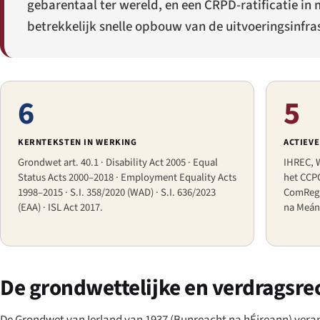
gebarentaal ter wereld, en een CRPD-ratificatie in
betrekkelijk snelle opbouw van de uitvoeringsinfra
6
5
KERNTEKSTEN IN WERKING
ACTIEV
Grondwet art. 40.1 · Disability Act 2005 · Equal
IHREC, 
Status Acts 2000–2018 · Employment Equality Acts
het CCP
1998–2015 · S.I. 358/2020 (WAD) · S.I. 636/2023
ComReg,
(EAA) · ISL Act 2017.
na Meán
De grondwettelijke en verdragsrec
De Grondwet van Ierland van 1937 (
Bunreacht na hÉireann
) vera