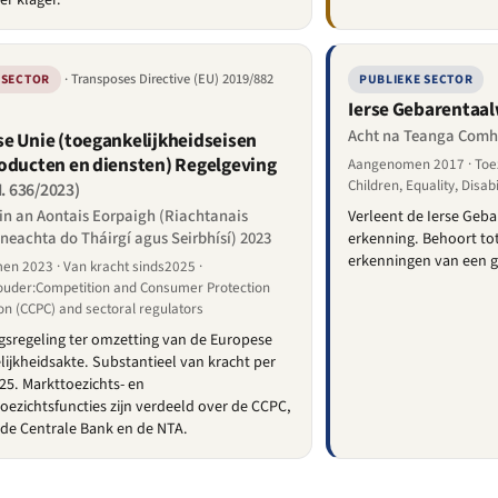
er klager.
· Transposes Directive (EU) 2019/882
 SECTOR
PUBLIEKE SECTOR
Ierse Gebarentaal
Acht na Teanga Comh
e Unie (toegankelijkheidseisen
oducten en diensten) Regelgeving
Aangenomen 2017 · Toe
Children, Equality, Disab
I. 636/2023)
in an Aontais Eorpaigh (Riachtanais
Verleent de Ierse Gebar
neachta do Tháirgí agus Seirbhísí) 2023
erkenning. Behoort tot
erkenningen van een g
n 2023 · Van kracht sinds2025 ·
ouder:Competition and Consumer Protection
n (CCPC) and sectoral regulators
gsregeling ter omzetting van de Europese
ijkheidsakte. Substantieel van kracht per
025. Markttoezichts- en
oezichtsfuncties zijn verdeeld over de CCPC,
de Centrale Bank en de NTA.