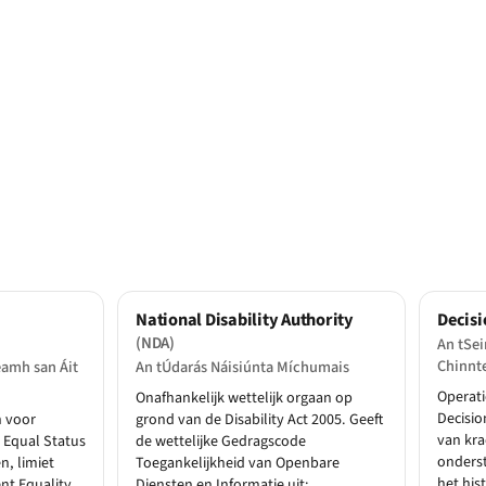
National Disability Authority
Decisi
(NDA)
An tSei
Chinnt
amh san Áit
An tÚdarás Náisiúnta Míchumais
Operati
Onafhankelijk wettelijk orgaan op
Decisio
n voor
grond van de Disability Act 2005. Geeft
van kra
 Equal Status
de wettelijke Gedragscode
onderst
n, limiet
Toegankelijkheid van Openbare
het his
nt Equality
Diensten en Informatie uit;