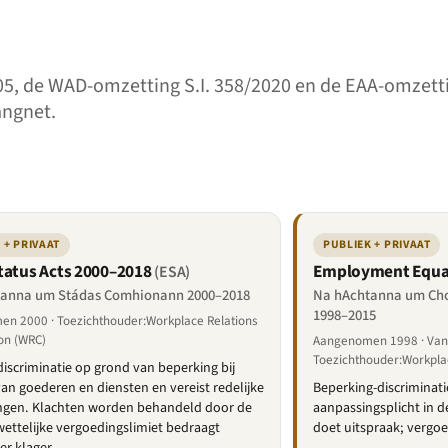
005, de WAD-omzetting S.I. 358/2020 en de EAA-omzetti
angnet.
 + PRIVAAT
PUBLIEK + PRIVAAT
tatus Acts 2000–2018
Employment Equal
(ESA)
anna um Stádas Comhionann 2000–2018
Na hAchtanna um Ch
1998–2015
n 2000 · Toezichthouder:Workplace Relations
on (WRC)
Aangenomen 1998 · Van 
Toezichthouder:Workpla
discriminatie op grond van beperking bij
van goederen en diensten en vereist redelijke
Beperking-discriminati
ngen. Klachten worden behandeld door de
aanpassingsplicht in 
ettelijke vergoedingslimiet bedraagt
doet uitspraak; vergoe