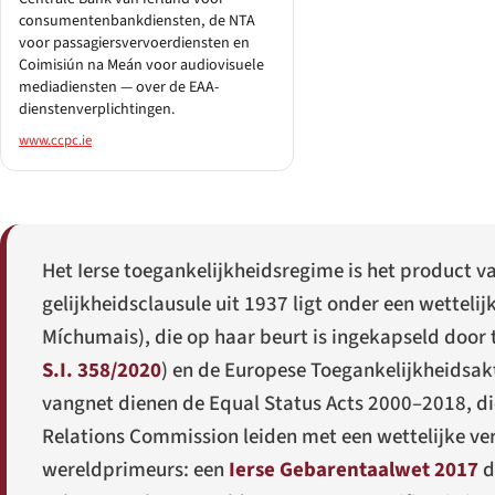
consumentenbankdiensten, de NTA
voor passagiersvervoerdiensten en
Coimisiún na Meán voor audiovisuele
mediadiensten — over de EAA-
dienstenverplichtingen.
www.ccpc.ie
Het Ierse toegankelijkheidsregime is het product va
gelijkheidsclausule uit 1937 ligt onder een wettelij
Míchumais
), die op haar beurt is ingekapseld door
S.I. 358/2020
) en de Europese Toegankelijkheidsak
vangnet dienen de Equal Status Acts 2000–2018, di
Relations Commission leiden met een wettelijke ve
wereldprimeurs: een
Ierse Gebarentaalwet 2017
d