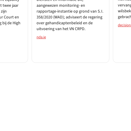
vervang
t twee jaar
aangewezen monitoring- en
wilsbek
 zijn
rapportage-instantie op grond van S.I.
gebrach
ur Court en
358/2020 (WAD); adviseert de regering
g bij de High
over gehandicaptenbeleid en de
decision
uitvoering van het VN CRPD.
nda.ie