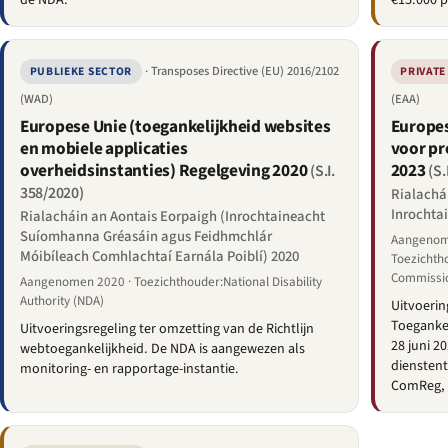
de NDA.
€15.000 p
· Transposes Directive (EU) 2016/2102
PUBLIEKE SECTOR
PRIVATE
(WAD)
(EAA)
Europese Unie (toegankelijkheid websites
Europes
en mobiele applicaties
voor pr
overheidsinstanties) Regelgeving 2020
2023
(S.I.
(S.
358/2020)
Rialachá
Inrochtai
Rialacháin an Aontais Eorpaigh (Inrochtaineacht
Suíomhanna Gréasáin agus Feidhmchlár
Aangenome
Móibíleach Comhlachtaí Earnála Poiblí) 2020
Toezichth
Commissio
Aangenomen 2020 · Toezichthouder:National Disability
Authority (NDA)
Uitvoerin
Toegankel
Uitvoeringsregeling ter omzetting van de Richtlijn
28 juni 2
webtoegankelijkheid. De NDA is aangewezen als
dienstent
monitoring- en rapportage-instantie.
ComReg, 