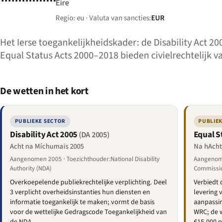
Éire
Regio: eu · Valuta van sancties:
EUR
Het Ierse toegankelijkheidskader: de Disability Act 2
Equal Status Acts 2000–2018 bieden civielrechtelijk v
De wetten in het kort
PUBLIEKE SECTOR
PUBLIEK
Disability Act 2005
Equal S
(DA 2005)
Acht na Míchumais 2005
Na hAcht
Aangenomen 2005 · Toezichthouder:National Disability
Aangenome
Authority (NDA)
Commissi
Overkoepelende publiekrechtelijke verplichting. Deel
Verbiedt 
3 verplicht overheidsinstanties hun diensten en
levering 
informatie toegankelijk te maken; vormt de basis
aanpassi
voor de wettelijke Gedragscode Toegankelijkheid van
WRC; de w