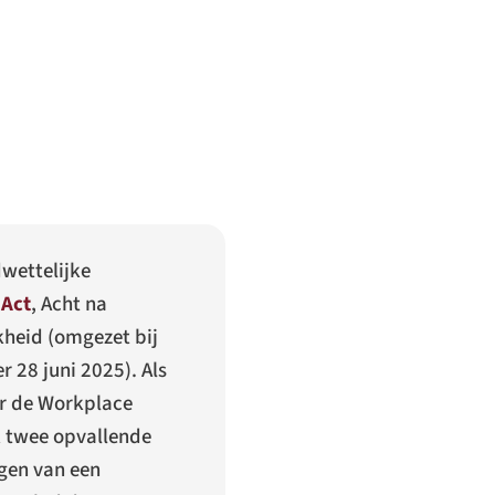
dwettelijke
 Act
,
Acht na
kheid (omgezet bij
r 28 juni 2025). Als
ar de Workplace
k twee opvallende
ngen van een