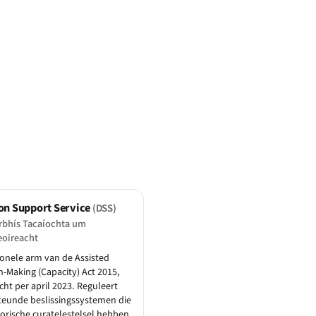
on Support Service
(DSS)
rbhís Tacaíochta um
eoireacht
onele arm van de Assisted
n-Making (Capacity) Act 2015,
cht per april 2023. Reguleert
eunde beslissingssystemen die
torische curatelestelsel hebben