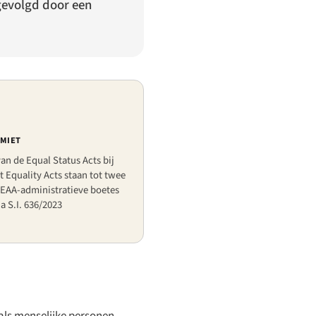
gevolgd door een
IMIET
an de Equal Status Acts bij
Equality Acts staan tot twee
; EAA-administratieve boetes
 S.I. 636/2023
 als menselijke personen