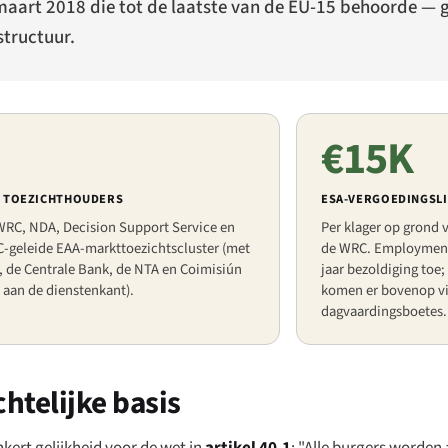
 maart 2018 die tot de laatste van de EU-15 behoorde — 
structuur.
€15K
E TOEZICHTHOUDERS
ESA-VERGOEDINGSL
WRC, NDA, Decision Support Service en
Per klager op grond v
C-geleide EAA-markttoezichtscluster (met
de WRC. Employment 
 de Centrale Bank, de NTA en Coimisiún
jaar bezoldiging toe
 aan de dienstenkant).
komen er bovenop via
dagvaardingsboetes.
htelijke basis
nkert gelijkheid voor de wet in
artikel 40.1
: "Alle burgers worden