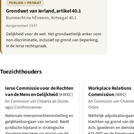
PUBLIEK + PRIVAAT
Grondwet van Ierland, artikel 40.1
Bunreacht na hÉireann, Airteagal 40.1
Aangenomen 1937
Gelijkheid voor de wet. Het grondwettelijk anker voor
non-discriminatie, inclusief op grond van beperking,
in de Ierse rechtspraak.
Toezichthouders
Ierse Commissie voor de Rechten
Workplace Relations
van de Mens en Gelijkheid
Commission
(IHREC)
(WRC)
An Coimisiún um Chearta an Duine
An Coimisiún um Chaidre
agus Comhionannas
Oibre
Nationale mensenrechteninstelling en
Wettelijk adjudicatiorgaa
gelijkheidsorgaan van Ierland. Biedt
klachten op grond van de
juridische bijstand in strategische
Acts (goederen en dienste
discriminatiezaken op grond van de
€15.000) en de Employme