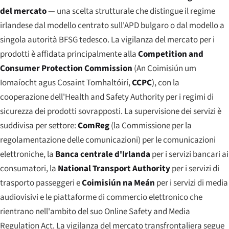
del mercato
— una scelta strutturale che distingue il regime
irlandese dal modello centrato sull'APD bulgaro o dal modello a
singola autorità BFSG tedesco. La vigilanza del mercato per i
prodotti è affidata principalmente alla
Competition and
Consumer Protection Commission
(
An Coimisiún um
Iomaíocht agus Cosaint Tomhaltóirí
,
CCPC
), con la
cooperazione dell'Health and Safety Authority per i regimi di
sicurezza dei prodotti sovrapposti. La supervisione dei servizi è
suddivisa per settore:
ComReg
(la Commissione per la
regolamentazione delle comunicazioni) per le comunicazioni
elettroniche, la
Banca centrale d'Irlanda
per i servizi bancari ai
consumatori, la
National Transport Authority
per i servizi di
trasporto passeggeri e
Coimisiún na Meán
per i servizi di media
audiovisivi e le piattaforme di commercio elettronico che
rientrano nell'ambito del suo Online Safety and Media
Regulation Act. La vigilanza del mercato transfrontaliera segue