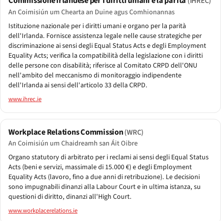
Commissione irlandese per i diritti umani e la parità
(IHREC)
An Coimisiún um Chearta an Duine agus Comhionannas
Istituzione nazionale per i diritti umani e organo per la parità
dell'Irlanda. Fornisce assistenza legale nelle cause strategiche per
discriminazione ai sensi degli Equal Status Acts e degli Employment
Equality Acts; verifica la compatibilità della legislazione con i diritti
delle persone con disabilità; riferisce al Comitato CRPD dell'ONU
nell'ambito del meccanismo di monitoraggio indipendente
dell'Irlanda ai sensi dell'articolo 33 della CRPD.
www.ihrec.ie
Workplace Relations Commission
(WRC)
An Coimisiún um Chaidreamh san Áit Oibre
Organo statutory di arbitrato per i reclami ai sensi degli Equal Status
Acts (beni e servizi, massimale di 15.000 €) e degli Employment
Equality Acts (lavoro, fino a due anni di retribuzione). Le decisioni
sono impugnabili dinanzi alla Labour Court e in ultima istanza, su
questioni di diritto, dinanzi all'High Court.
www.workplacerelations.ie