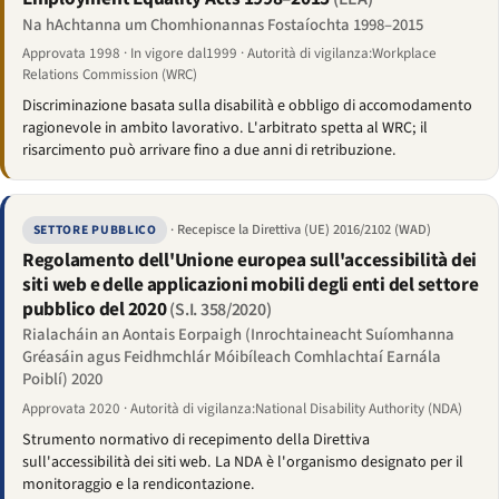
Na hAchtanna um Chomhionannas Fostaíochta 1998–2015
Approvata 1998 · In vigore dal1999 · Autorità di vigilanza:Workplace
Relations Commission (WRC)
Discriminazione basata sulla disabilità e obbligo di accomodamento
ragionevole in ambito lavorativo. L'arbitrato spetta al WRC; il
risarcimento può arrivare fino a due anni di retribuzione.
· Recepisce la Direttiva (UE) 2016/2102 (WAD)
SETTORE PUBBLICO
Regolamento dell'Unione europea sull'accessibilità dei
siti web e delle applicazioni mobili degli enti del settore
pubblico del 2020
(S.I. 358/2020)
Rialacháin an Aontais Eorpaigh (Inrochtaineacht Suíomhanna
Gréasáin agus Feidhmchlár Móibíleach Comhlachtaí Earnála
Poiblí) 2020
Approvata 2020 · Autorità di vigilanza:National Disability Authority (NDA)
Strumento normativo di recepimento della Direttiva
sull'accessibilità dei siti web. La NDA è l'organismo designato per il
monitoraggio e la rendicontazione.