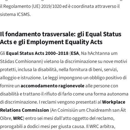
il Regolamento (UE) 2019/1020 ed è coordinata attraverso il
sistema ICSMS.
Il fondamento trasversale: gli Equal Status
Acts e gli Employment Equality Acts
Gli
Equal Status Acts 2000–2018
(
ESA
,
Na hAchtanna um
Stádas Comhionann
) vietano la discriminazione su nove motivi
protetti, inclusa la disabilità, nella fornitura di beni, servizi,
alloggio e istruzione. Le leggi impongono un obbligo positivo di
fornire un
accomodamento ragionevole
alle persone con
disabilità e trattano il rifiuto di farlo come una forma autonoma
di discriminazione. I reclami vengono presentati al
Workplace
Relations Commission
(
An Coimisiún um Chaidreamh san Áit
Oibre
,
WRC
) entro sei mesi dall'atto oggetto del reclamo,
prorogabili a dodici mesi per giusta causa. Il WRC arbitra,