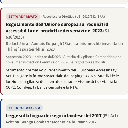
· Recepisce la Direttiva (UE) 2019/882 (EAA)
SETTORE PRIVATO
Regolamento dell'Unione europea sui requisiti di
accessibilità dei prodotti e dei servizi del 2023
(S.I.
636/2023)
Rialacháin an Aontais Eorpaigh (Riachtanais Inrochtaineachta do
Tháirgí agus Seirbhísí) 2023
Approvata 2023 · In vigore dal2025 · Autorità di vigilanza:Competition and
Consumer Protection Commission (CCPC) e regolatori settoriali
Strumento normativo di recepimento dell'European Accessibility
Act. In vigore in forma sostanziale dal 28 giugno 2025. Suddivide le
funzioni di vigilanza del mercato e di supervisione dei servizi tra la
CCPC, ComReg, la Banca centrale e la NTA.
SETTORE PUBBLICO
Legge sulla lingua dei segni irlandese del 2017
(ISL Act)
Acht na Teanga Comharthaíochta na hÉireann 2017