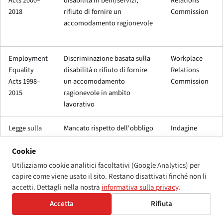
Acts 2000–
disabilità in beni/servizi;
Relations
2018
rifiuto di fornire un
Commission
accomodamento ragionevole
Employment
Discriminazione basata sulla
Workplace
Equality
disabilità o rifiuto di fornire
Relations
Acts 1998–
un accomodamento
Commission
2015
ragionevole in ambito
lavorativo
Legge sulla
Mancato rispetto dell'obbligo
Indagine
disabilità del
di accessibilità degli enti
NDA;
Cookie
2005, Parte 3
pubblici
reclamo al
Mediatore
Utilizziamo cookie analitici facoltativi (Google Analytics) per
capire come viene usato il sito. Restano disattivati finché non li
accetti. Dettagli nella nostra
informativa sulla privacy
.
Accetta
Rifiuta
Il massimale su imputazione di 60.000 € si colloca alla fascia
bassa dello spettro UE per le sanzioni EAA. A titolo di confronto: il