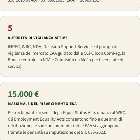
358/2020 (WAD) · S.I. 636/2023 (EAA) · ISL Act 2017.
5
AUTORITÀ DI VIGILANZA ATTIVE
IHREC, WRC, NDA, Decision Support Service e il gruppo di
vigilanza del mercato EAA guidato dalla CCPC (con ComReg, la
Banca centrale, la NTA e Coimisiún na Meán per il versante dei
servizi).
15.000 €
MASSIMALE DEL RISARCIMENTO ESA
Per reclamante ai sensi degli Equal Status Acts dinanzi al WRC.
Gli Employment Equality Acts consentono fino a due anni di
retribuzione; le sanzioni amministrative EAA si aggiungono
tramite le penalità su imputazione del S.I. 636/2023.