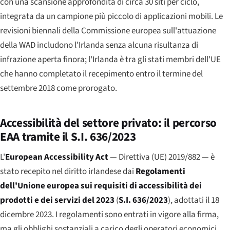
con una scansione approfondita di circa 30 siti per ciclo,
integrata da un campione più piccolo di applicazioni mobili. Le
revisioni biennali della Commissione europea sull'attuazione
della WAD includono l'Irlanda senza alcuna risultanza di
infrazione aperta finora; l'Irlanda è tra gli stati membri dell'UE
che hanno completato il recepimento entro il termine del
settembre 2018 come prorogato.
Accessibilità del settore privato: il percorso
EAA tramite il S.I. 636/2023
L'
European Accessibility Act
— Direttiva (UE) 2019/882 — è
stato recepito nel diritto irlandese dai
Regolamenti
dell'Unione europea sui requisiti di accessibilità dei
prodotti e dei servizi del 2023
(
S.I. 636/2023
), adottati il 18
dicembre 2023. I regolamenti sono entrati in vigore alla firma,
ma gli obblighi sostanziali a carico degli operatori economici