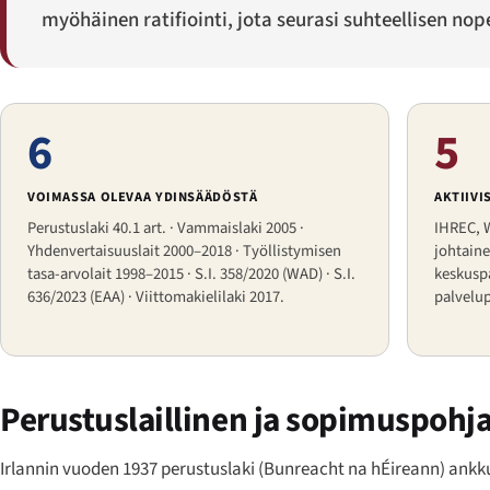
myöhäinen ratifiointi, jota seurasi suhteellisen n
6
5
VOIMASSA OLEVAA YDINSÄÄDÖSTÄ
AKTIIVI
Perustuslaki 40.1 art. · Vammaislaki 2005 ·
IHREC, 
Yhdenvertaisuuslait 2000–2018 · Työllistymisen
johtain
tasa-arvolait 1998–2015 · S.I. 358/2020 (WAD) · S.I.
keskusp
636/2023 (EAA) · Viittomakielilaki 2017.
palvelup
Perustuslaillinen ja sopimuspohj
Irlannin vuoden 1937 perustuslaki (
Bunreacht na hÉireann
) ankk