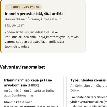
JULKINEN + YKSITYINEN
Irlannin perustuslaki, 40.1 artikla
Bunreacht na hÉireann, Airteagal 40.1
Säädetty 1937
Yhdenvertaisuus lain edessä -lauseke.
Perustuslaillinen ankkuri syrjimättömyydelle, myös
vammaisuuden perusteella, irlantilaisissa
tuomioistuimissa.
Valvontaviranomaiset
Irlannin ihmisoikeus- ja tasa-
Työsuhteiden komiss
arvokomissio
(IHREC)
An Coimisiún um Chaidre
Oibre
An Coimisiún um Chearta an Duine
agus Comhionannas
Lakisääteinen ratkaisuelin
yhdenvertaisuuslakien (ta
Irlannin kansallinen
palvelut, enintään 15 000 