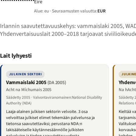
Éire
Alue: eu · Seuraamusten valuutta:
EUR
Irlannin saavutettavuuskehys: vammaislaki 2005, WAD
Yhdenvertaisuuslait 2000–2018 tarjoavat siviilioikeude
Lait lyhyesti
JULKINEN SEKTORI
JULKINE
Vammaislaki 2005
Yhdenve
(DA 2005)
Acht na Míchumais 2005
Na hAcht
Säädetty 2005 · Valvontaviranomainen:National Disability
Säädetty 
Authority (NDA)
Relations
Laaja-alainen julkisen sektorin velvoite. 3 osa
Kieltää v
velvoittaa julkiset elimet tekemään palvelunsa ja
tarjoamis
tietonsa saavutettaviksi; perustana NDA:n
Valitukse
lakisääteiselle käytännesäännölle julkisten
korvauks