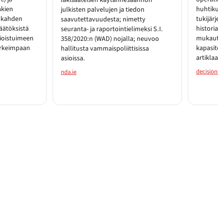
lakisääteisen käytännesäännön
akien
huhtiku
julkisten palvelujen ja tiedon
n kahden
tukijärj
saavutettavuudesta; nimetty
äätöksistä
histori
seuranta- ja raportointielimeksi S.I.
ioistuimeen
mukaut
358/2020:n (WAD) nojalla; neuvoo
orkeimpaan
kapasit
hallitusta vammaispoliittisissa
artikla
asioissa.
decision
nda.ie