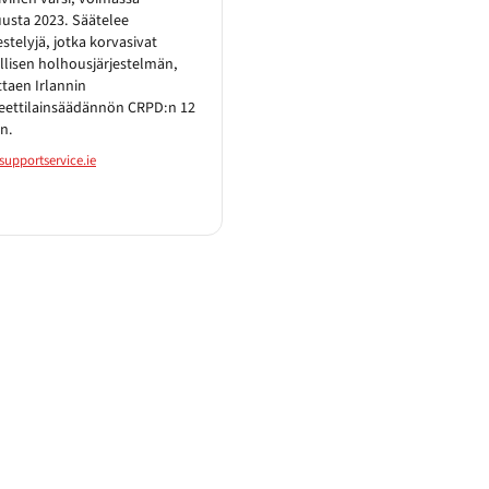
usta 2023. Säätelee
estelyjä, jotka korvasivat
allisen holhousjärjestelmän,
taen Irlannin
eettilainsäädännön CRPD:n 12
an.
supportservice.ie