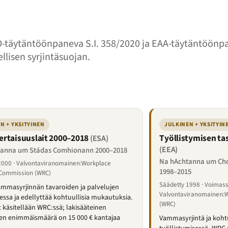
-täytäntöönpaneva S.I. 358/2020 ja EAA-täytäntöönpa
llisen syrjintäsuojan.
N + YKSITYINEN
JULKINEN + YKSITYIN
rtaisuuslait 2000–2018
Työllistymisen ta
(ESA)
(EEA)
anna um Stádas Comhionann 2000–2018
Na hAchtanna um Ch
2000 · Valvontaviranomainen:Workplace
1998–2015
 Commission (WRC)
Säädetty 1998 · Voimas
ammasyrjinnän tavaroiden ja palvelujen
Valvontaviranomainen:W
essa ja edellyttää kohtuullisia mukautuksia.
(WRC)
t käsitellään WRC:ssä; lakisääteinen
en enimmäismäärä on 15 000 € kantajaa
Vammasyrjintä ja koht