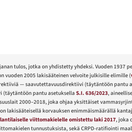
anan tulos, jotka on yhdistetty yhdeksi. Vuoden 1937 p
 vuoden 2005 lakisääteinen velvoite julkisille elimille (
ektiiviä — saavutettavuusdirektiivi (täytäntöön pantu 
vi (täytäntöön pantu asetuksella
S.I. 636/2023
, aineelli
isuuslait 2000–2018, joka ohjaa yksittäiset vammasyrjin
ron lakisääteisellä korvauksen enimmäismäärällä kantaj
rlantilaiselle viittomakielelle omistettu laki 2017
, joka
iittomakielen tunnustuksista, sekä CRPD-ratifiointi ma