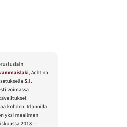
erustuslain
vammaislaki
,
Acht na
asetuksella
S.I.
sesti voimassa
tävalitukset
aa kohden. Irlannilla
 on yksi maailman
aliskuussa 2018 —