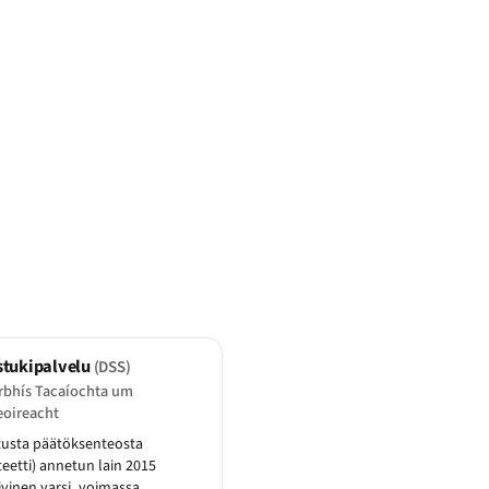
stukipalvelu
(DSS)
rbhís Tacaíochta um
eoireacht
tusta päätöksenteosta
teetti) annetun lain 2015
ivinen varsi, voimassa