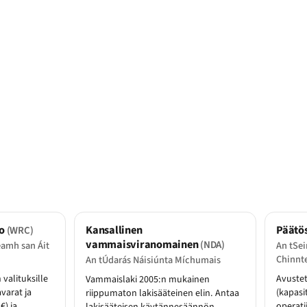
io
Kansallinen
Päätö
(WRC)
vammaisviranomainen
(NDA)
amh san Áit
An tSei
Chinnt
An tÚdarás Náisiúnta Míchumais
 valituksille
Avuste
Vammaislaki 2005:n mukainen
varat ja
(kapasi
riippumaton lakisääteinen elin. Antaa
€) ja
operati