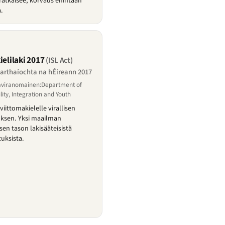
ratkaisee; korvaus enintään
.
ielilaki 2017
(ISL Act)
arthaíochta na hÉireann 2017
taviranomainen:Department of
ility, Integration and Youth
viittomakielelle virallisen
uksen. Yksi maailman
sen tason lakisääteisistä
uksista.