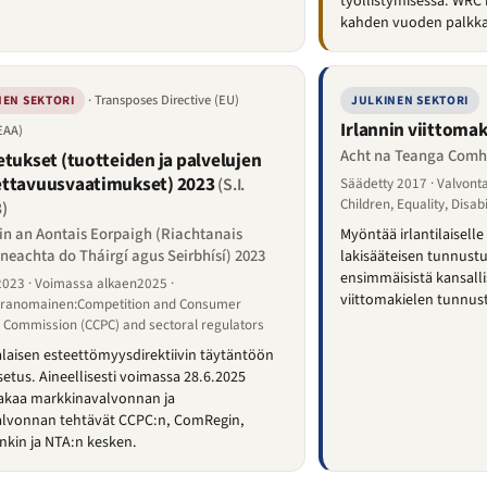
työllistymisessä. WRC 
kahden vuoden palkka
· Transposes Directive (EU)
NEN SEKTORI
JULKINEN SEKTORI
Irlannin viittomak
EAA)
Acht na Teanga Comh
etukset (tuotteiden ja palvelujen
ettavuusvaatimukset) 2023
(S.I.
Säädetty 2017 · Valvon
Children, Equality, Disab
)
in an Aontais Eorpaigh (Riachtanais
Myöntää irlantilaiselle 
neachta do Tháirgí agus Seirbhísí) 2023
lakisääteisen tunnust
ensimmäisistä kansalli
2023 · Voimassa alkaen2025 ·
viittomakielen tunnust
iranomainen:Competition and Consumer
n Commission (CCPC) and sectoral regulators
aisen esteettömyysdirektiivin täytäntöön
etus. Aineellisesti voimassa 28.6.2025
Jakaa markkinavalvonnan ja
alvonnan tehtävät CCPC:n, ComRegin,
kin ja NTA:n kesken.