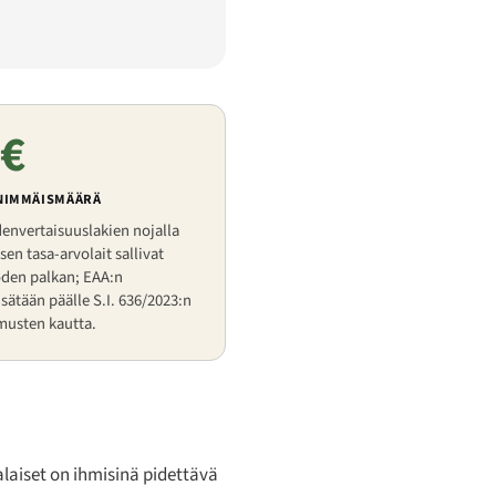
 €
NIMMÄISMÄÄRÄ
envertaisuuslakien nojalla
en tasa-arvolait sallivat
den palkan; EAA:n
isätään päälle S.I. 636/2023:n
musten kautta.
alaiset on ihmisinä pidettävä