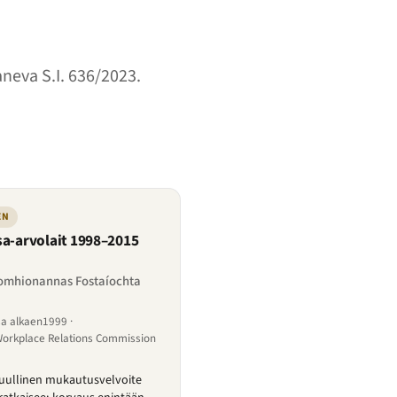
neva S.I. 636/2023.
EN
sa-arvolait 1998–2015
omhionannas Fostaíochta
sa alkaen1999 ·
orkplace Relations Commission
uullinen mukautusvelvoite