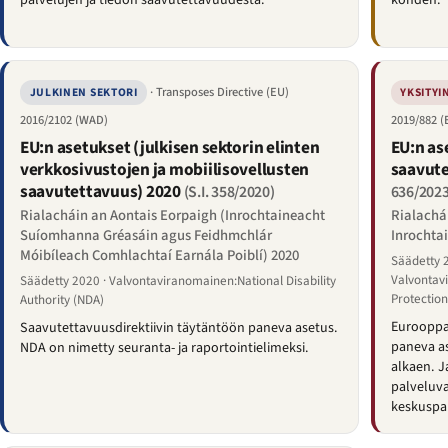
palvelujen ja tiedon saavutettavuudesta.
kohden.
· Transposes Directive (EU)
JULKINEN SEKTORI
YKSITYI
2016/2102 (WAD)
2019/882 (
EU:n asetukset (julkisen sektorin elinten
EU:n as
verkkosivustojen ja mobiilisovellusten
saavut
saavutettavuus) 2020
(S.I. 358/2020)
636/2023
Rialacháin an Aontais Eorpaigh (Inrochtaineacht
Rialachá
Suíomhanna Gréasáin agus Feidhmchlár
Inrochtai
Móibíleach Comhlachtaí Earnála Poiblí) 2020
Säädetty 
Valvontav
Säädetty 2020 · Valvontaviranomainen:National Disability
Protectio
Authority (NDA)
Eurooppal
Saavutettavuusdirektiivin täytäntöön paneva asetus.
paneva as
NDA on nimetty seuranta- ja raportointielimeksi.
alkaen. 
palveluv
keskuspan