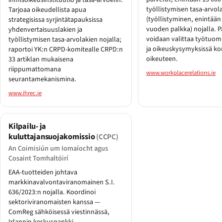
ihmisoikeusinstituutio ja tasa-arvoelin.
työllistymisen tasa-arvol
Tarjoaa oikeudellista apua
(työllistyminen, enintää
strategisissa syrjintätapauksissa
vuoden palkka) nojalla. P
yhdenvertaisuuslakien ja
voidaan valittaa työtuom
työllistymisen tasa-arvolakien nojalla;
ja oikeuskysymyksissä k
raportoi YK:n CRPD-komitealle CRPD:n
oikeuteen.
33 artiklan mukaisena
riippumattomana
www.workplacerelations.ie
seurantamekanismina.
www.ihrec.ie
Kilpailu- ja
kuluttajansuojakomissio
(CCPC)
An Coimisiún um Iomaíocht agus
Cosaint Tomhaltóirí
EAA-tuotteiden johtava
markkinavalvontaviranomainen S.I.
636/2023:n nojalla. Koordinoi
sektoriviranomaisten kanssa —
ComReg sähköisessä viestinnässä,
Irlannin keskuspankki