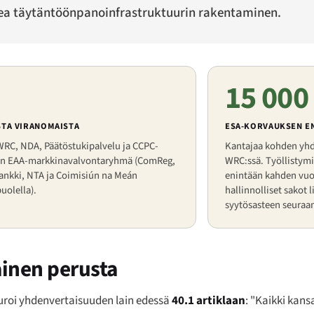
opea täytäntöönpanoinfrastruktuurin rakentaminen.
15 000
STA VIRANOMAISTA
ESA-KORVAUKSEN E
WRC, NDA, Päätöstukipalvelu ja CCPC-
Kantajaa kohden yhd
en EAA-markkinavalvontaryhmä (ComReg,
WRC:ssä. Työllistymis
ankki, NTA ja Coimisiún na Meán
enintään kahden vuo
uolella).
hallinnolliset sakot l
syytösasteen seuraa
ainen perusta
uroi yhdenvertaisuuden lain edessä
40.1 artiklaan
: "Kaikki kans