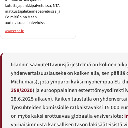
kuluttajapankkipalveluissa, NTA
matkustajaliikennepalveluissa ja
Coimisiún na Meán
audiovisuaalipalveluissa.
www.ccpc.ie
Irlannin saavutettavuusjärjestelmä on kolmen aikaj
yhdenvertaisuuslauseke on kaiken alla, sen päällä on
Míchumais
), jota ympäröi kaksi myöhempää EU-dir
358/2020
) ja eurooppalainen esteettömyysdirektii
28.6.2025 alkaen). Kaiken taustalla on yhdenverta
Työsuhteiden komissiolle ratkaistavaksi 15 000 eu
on myös kaksi erottuavaa globaalia ensiversiota:
i
varhaisimmista kansallisen tason lakisääteisistä v