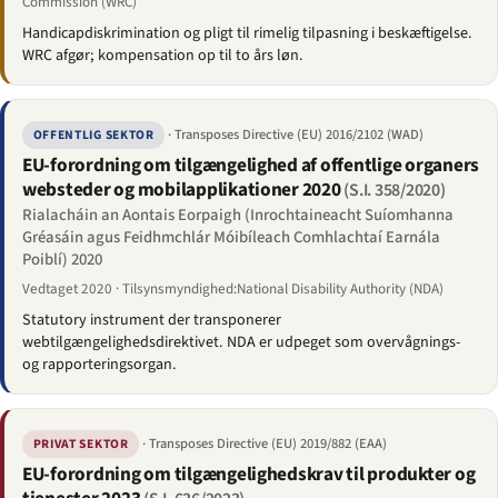
Commission (WRC)
Handicapdiskrimination og pligt til rimelig tilpasning i beskæftigelse.
WRC afgør; kompensation op til to års løn.
· Transposes Directive (EU) 2016/2102 (WAD)
OFFENTLIG SEKTOR
EU-forordning om tilgængelighed af offentlige organers
websteder og mobilapplikationer 2020
(S.I. 358/2020)
Rialacháin an Aontais Eorpaigh (Inrochtaineacht Suíomhanna
Gréasáin agus Feidhmchlár Móibíleach Comhlachtaí Earnála
Poiblí) 2020
Vedtaget 2020 · Tilsynsmyndighed:National Disability Authority (NDA)
Statutory instrument der transponerer
webtilgængelighedsdirektivet. NDA er udpeget som overvågnings-
og rapporteringsorgan.
· Transposes Directive (EU) 2019/882 (EAA)
PRIVAT SEKTOR
EU-forordning om tilgængelighedskrav til produkter og