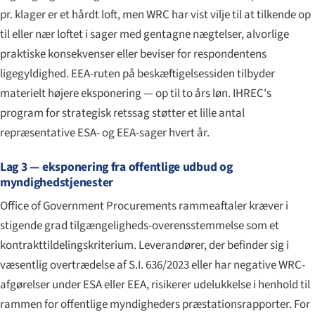
pr. klager er et hårdt loft, men WRC har vist vilje til at tilkende op
til eller nær loftet i sager med gentagne nægtelser, alvorlige
praktiske konsekvenser eller beviser for respondentens
ligegyldighed. EEA-ruten på beskæftigelsessiden tilbyder
materielt højere eksponering — op til to års løn. IHREC's
program for strategisk retssag støtter et lille antal
repræsentative ESA- og EEA-sager hvert år.
Lag 3 — eksponering fra offentlige udbud og
myndighedstjenester
Office of Government Procurements rammeaftaler kræver i
stigende grad tilgængeligheds-overensstemmelse som et
kontrakttildelingskriterium. Leverandører, der befinder sig i
væsentlig overtrædelse af S.I. 636/2023 eller har negative WRC-
afgørelser under ESA eller EEA, risikerer udelukkelse i henhold til
rammen for offentlige myndigheders præstationsrapporter. For