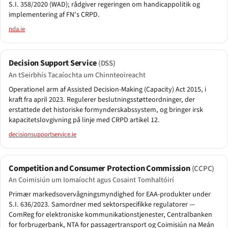
S.I. 358/2020 (WAD); rådgiver regeringen om handicappolitik og
implementering af FN's CRPD.
nda.ie
Decision Support Service
(DSS)
An tSeirbhís Tacaíochta um Chinnteoireacht
Operationel arm af Assisted Decision-Making (Capacity) Act 2015, i
kraft fra april 2023. Regulerer beslutningsstøtteordninger, der
erstattede det historiske formynderskabssystem, og bringer irsk
kapacitetslovgivning på linje med CRPD artikel 12.
decisionsupportservice.ie
Competition and Consumer Protection Commission
(CCPC)
An Coimisiún um Iomaíocht agus Cosaint Tomhaltóirí
Primær markedsovervågningsmyndighed for EAA-produkter under
S.I. 636/2023. Samordner med sektorspecifikke regulatorer —
ComReg for elektroniske kommunikationstjenester, Centralbanken
for forbrugerbank, NTA for passagertransport og Coimisiún na Meán