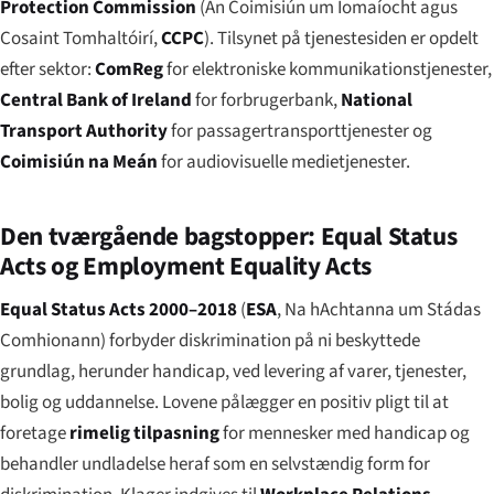
Protection Commission
(
An Coimisiún um Iomaíocht agus
Cosaint Tomhaltóirí
,
CCPC
). Tilsynet på tjenestesiden er opdelt
efter sektor:
ComReg
for elektroniske kommunikationstjenester,
Central Bank of Ireland
for forbrugerbank,
National
Transport Authority
for passagertransporttjenester og
Coimisiún na Meán
for audiovisuelle medietjenester.
Den tværgående bagstopper: Equal Status
Acts og Employment Equality Acts
Equal Status Acts 2000–2018
(
ESA
,
Na hAchtanna um Stádas
Comhionann
) forbyder diskrimination på ni beskyttede
grundlag, herunder handicap, ved levering af varer, tjenester,
bolig og uddannelse. Lovene pålægger en positiv pligt til at
foretage
rimelig tilpasning
for mennesker med handicap og
behandler undladelse heraf som en selvstændig form for