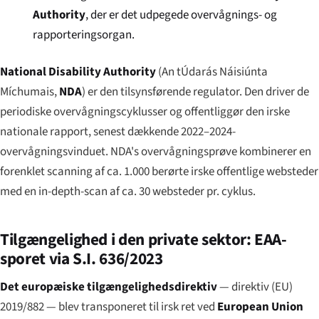
Authority
, der er det udpegede overvågnings- og
rapporteringsorgan.
National Disability Authority
(
An tÚdarás Náisiúnta
Míchumais
,
NDA
) er den tilsynsførende regulator. Den driver de
periodiske overvågningscyklusser og offentliggør den irske
nationale rapport, senest dækkende 2022–2024-
overvågningsvinduet. NDA's overvågningsprøve kombinerer en
forenklet scanning af ca. 1.000 berørte irske offentlige websteder
med en in-depth-scan af ca. 30 websteder pr. cyklus.
Tilgængelighed i den private sektor: EAA-
sporet via S.I. 636/2023
Det europæiske tilgængelighedsdirektiv
— direktiv (EU)
2019/882 — blev transponeret til irsk ret ved
European Union