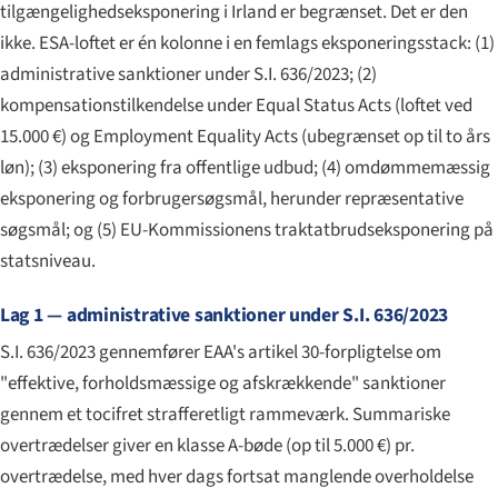
tilgængelighedseksponering i Irland er begrænset. Det er den
ikke. ESA-loftet er én kolonne i en femlags eksponeringsstack: (1)
administrative sanktioner under S.I. 636/2023; (2)
kompensationstilkendelse under Equal Status Acts (loftet ved
15.000 €) og Employment Equality Acts (ubegrænset op til to års
løn); (3) eksponering fra offentlige udbud; (4) omdømmemæssig
eksponering og forbrugersøgsmål, herunder repræsentative
søgsmål; og (5) EU-Kommissionens traktatbrudseksponering på
statsniveau.
Lag 1 — administrative sanktioner under S.I. 636/2023
S.I. 636/2023 gennemfører EAA's artikel 30-forpligtelse om
"effektive, forholdsmæssige og afskrækkende" sanktioner
gennem et tocifret strafferetligt rammeværk. Summariske
overtrædelser giver en klasse A-bøde (op til 5.000 €) pr.
overtrædelse, med hver dags fortsat manglende overholdelse