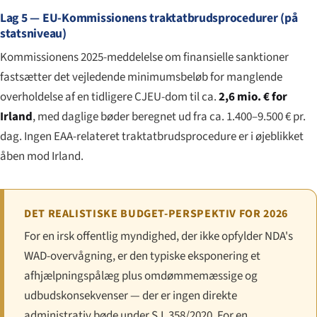
Lag 5 — EU-Kommissionens traktatbrudsprocedurer (på
statsniveau)
Kommissionens 2025-meddelelse om finansielle sanktioner
fastsætter det vejledende minimumsbeløb for manglende
overholdelse af en tidligere CJEU-dom til ca.
2,6 mio. € for
Irland
, med daglige bøder beregnet ud fra ca. 1.400–9.500 € pr.
dag. Ingen EAA-relateret traktatbrudsprocedure er i øjeblikket
åben mod Irland.
DET REALISTISKE BUDGET-PERSPEKTIV FOR 2026
For en irsk offentlig myndighed, der ikke opfylder NDA's
WAD-overvågning, er den typiske eksponering et
afhjælpningspålæg plus omdømmemæssige og
udbudskonsekvenser — der er ingen direkte
administrativ bøde under S.I. 358/2020. For en