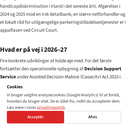
handicapdiskrimination i Irland i det seneste årti. Afgørelser i
2024 og 2025 mod en irsk detailbank, en større netforhandler og
et lokalt råd for utilgængelige parkeringstilladelsestjenester er i
appalfasen ved Circuit Court.
Hvad er på vej i 2026–27
Fire konkrete udviklinger at holde øje med. For det første
fortsætter den operationelle opbygning af
Decision Support
Service
under Assisted Decision-Making (Capacity) Act 2015 i
løbet af 2026. For det andet er Irlands første periodiske rapport
Cookies
under CRPD planlagt til komitéen i 2026, med konstruktiv dialog
Vi bruger valgfrie analysecookies (Google Analytics) til at forstå,
sandsynligvis i 2027. For det tredje har Department of Children,
hvordan du bruger sitet. De er slået fra, indtil du accepterer dem.
Læs mere i vores
privatlivspolitik
.
Equality, Disability, Integration and Youth signaleret, at en
opdateret
National Disability Strategy
vil lande i 2026. For det
Acceptér
Afvis
fjerde er spørgsmålet om
ratificering af den valgfrie protokol