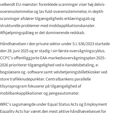
velkendt EU-mønster: forenklede scanninger viser høj delvis-
overensstemmelse og lav fuld-overensstemmelse; in-depth-
scanninger afslører tilgængeligheds-erklæringsgab og
strukturelle problemer med mobilapplikationskanaler.
Afhjælpningspålæg er det dominerende redskab.
Håndhævelsen i den private sektor under S.I. 636/2023 startede
den 28. juni 2025 og er stadig i sin første overvågningscyklus.
CCPC's offentliggjorte EAA-markedsovervågningsplan 2025–
2026 prioriterer tilgængelighed ved e-handelsbetaling, e-
bogslæsere og -software samt selvbetjeningsbilletkiosker ved
store trafikknudepunkter. Centralbankens parallelle
tilsynsprogram fokuserer på tilgængelighed af
mobilbankapplikationer og pengeautomater.
WRC's sagsmængde under Equal Status Acts og Employment
Equality Acts har været den mest aktive håndhævelsesvej for