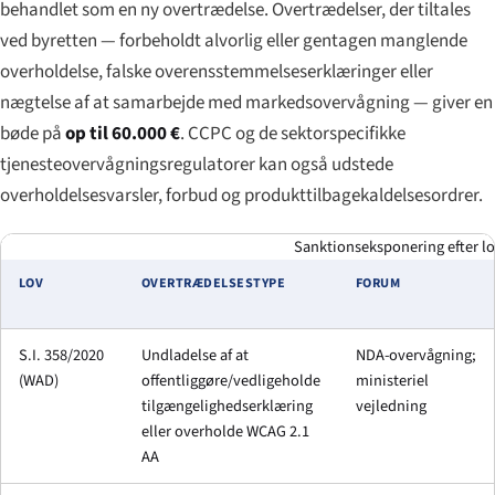
behandlet som en ny overtrædelse. Overtrædelser, der tiltales
ved byretten — forbeholdt alvorlig eller gentagen manglende
overholdelse, falske overensstemmelseserklæringer eller
nægtelse af at samarbejde med markedsovervågning — giver en
bøde på
op til 60.000 €
. CCPC og de sektorspecifikke
tjenesteovervågningsregulatorer kan også udstede
overholdelsesvarsler, forbud og produkttilbagekaldelsesordrer.
Sanktionseksponering efter lov
LOV
OVERTRÆDELSESTYPE
FORUM
S.I. 358/2020
Undladelse af at
NDA-overvågning;
(WAD)
offentliggøre/vedligeholde
ministeriel
tilgængelighedserklæring
vejledning
eller overholde WCAG 2.1
AA