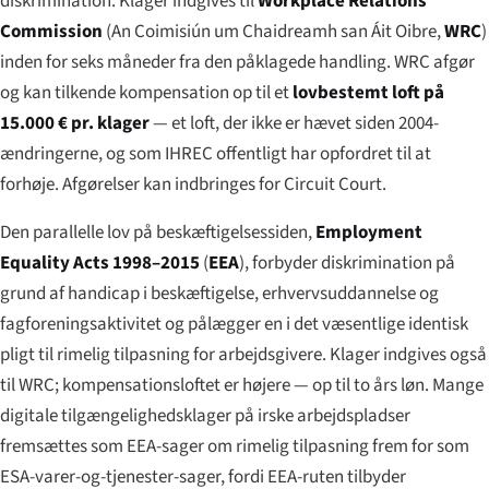
diskrimination. Klager indgives til
Workplace Relations
Commission
(
An Coimisiún um Chaidreamh san Áit Oibre
,
WRC
)
inden for seks måneder fra den påklagede handling. WRC afgør
og kan tilkende kompensation op til et
lovbestemt loft på
15.000 € pr. klager
— et loft, der ikke er hævet siden 2004-
ændringerne, og som IHREC offentligt har opfordret til at
forhøje. Afgørelser kan indbringes for Circuit Court.
Den parallelle lov på beskæftigelsessiden,
Employment
Equality Acts 1998–2015
(
EEA
), forbyder diskrimination på
grund af handicap i beskæftigelse, erhvervsuddannelse og
fagforeningsaktivitet og pålægger en i det væsentlige identisk
pligt til rimelig tilpasning for arbejdsgivere. Klager indgives også
til WRC; kompensationsloftet er højere — op til to års løn. Mange
digitale tilgængelighedsklager på irske arbejdspladser
fremsættes som EEA-sager om rimelig tilpasning frem for som
ESA-varer-og-tjenester-sager, fordi EEA-ruten tilbyder