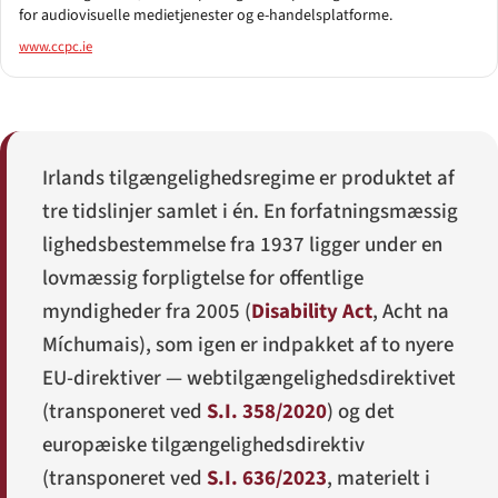
for audiovisuelle medietjenester og e-handelsplatforme.
www.ccpc.ie
Irlands tilgængelighedsregime er produktet af
tre tidslinjer samlet i én. En forfatningsmæssig
lighedsbestemmelse fra 1937 ligger under en
lovmæssig forpligtelse for offentlige
myndigheder fra 2005 (
Disability Act
,
Acht na
Míchumais
), som igen er indpakket af to nyere
EU-direktiver — webtilgængelighedsdirektivet
(transponeret ved
S.I. 358/2020
) og det
europæiske tilgængelighedsdirektiv
(transponeret ved
S.I. 636/2023
, materielt i