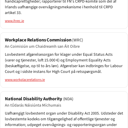
handicaprettigheder; rapporterer til FN's CRPD-komité som del af
Irlands uafhængige overvågningsmekanisme i henhold til CRPD
artikel 33.
www.ihrec.ie
Workplace Relations Commission
(WRC)
An Coimisiún um Chaidreamh san Áit Oibre
Lovbestemt afgørelsesorgan for klager under Equal Status Acts
(varer og tjenester, loft 15.000 €) og Employment Equality Acts
(beskæftigelse, op til to års løn). Afgørelser kan indbringes for Labour
Court og i sidste instans for High Court på retsspørgsmål.
www.workplacerelations.ie
National Disability Authority
(NDA)
An tÚdarás Náisiúnta Míchumais
Uafhængigt lovbestemt organ under Disability Act 2005. Udsteder det
lovbestemte kodeks om tilgængelighed af offentlige tjenester og
information; udpeget overvågnings- og rapporteringsorgan under