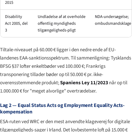
2015
Disability
Undladelse af at overholde
NDA-undersøgelse;
Act 2005, del
offentlig myndigheds
ombudsmandsklage
3
tilgængeligheds-pligt
Tiltale-niveauet på 60.000 € ligger i den nedre ende af EU-
landenes EAA-sanktionsspektrum. Til sammenligning: Tysklands
BFSG §37 lofter enkeltbøder ved 100.000 €; Frankrigs
transponering tillader bøder op til 50.000 € pr. ikke-
overensstemmende produkt;
Spaniens Ley 11/2023
når op til
1.000.000 € for "meget alvorlige" overtrædelser.
Lag 2 — Equal Status Acts og Employment Equality Acts-
kompensation
ESA-ruten ved WRC er den mest anvendte klageverej for digitale
tilgængeligheds-sager i Irland. Det lovbestemte loft på 15.000 €