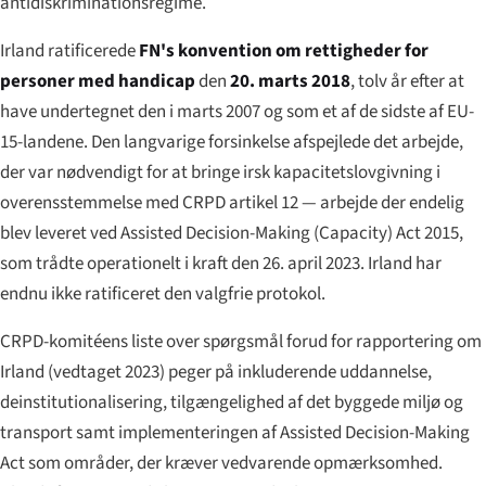
antidiskriminationsregime.
Irland ratificerede
FN's konvention om rettigheder for
personer med handicap
den
20. marts 2018
, tolv år efter at
have undertegnet den i marts 2007 og som et af de sidste af EU-
15-landene. Den langvarige forsinkelse afspejlede det arbejde,
der var nødvendigt for at bringe irsk kapacitetslovgivning i
overensstemmelse med CRPD artikel 12 — arbejde der endelig
blev leveret ved Assisted Decision-Making (Capacity) Act 2015,
som trådte operationelt i kraft den 26. april 2023. Irland har
endnu ikke ratificeret den valgfrie protokol.
CRPD-komitéens liste over spørgsmål forud for rapportering om
Irland (vedtaget 2023) peger på inkluderende uddannelse,
deinstitutionalisering, tilgængelighed af det byggede miljø og
transport samt implementeringen af Assisted Decision-Making
Act som områder, der kræver vedvarende opmærksomhed.