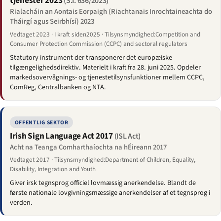
tjenester 2023
(S.I. 636/2023)
Rialacháin an Aontais Eorpaigh (Riachtanais Inrochtaineachta do
Tháirgí agus Seirbhísí) 2023
Vedtaget 2023 · I kraft siden2025 · Tilsynsmyndighed:Competition and
Consumer Protection Commission (CCPC) and sectoral regulators
Statutory instrument der transponerer det europæiske
tilgængelighedsdirektiv. Materielt i kraft fra 28. juni 2025. Opdeler
markedsovervågnings- og tjenestetilsynsfunktioner mellem CCPC,
ComReg, Centralbanken og NTA.
OFFENTLIG SEKTOR
Irish Sign Language Act 2017
(ISL Act)
Acht na Teanga Comharthaíochta na hÉireann 2017
Vedtaget 2017 · Tilsynsmyndighed:Department of Children, Equality,
Disability, Integration and Youth
Giver irsk tegnsprog officiel lovmæssig anerkendelse. Blandt de
første nationale lovgivningsmæssige anerkendelser af et tegnsprog i
verden.