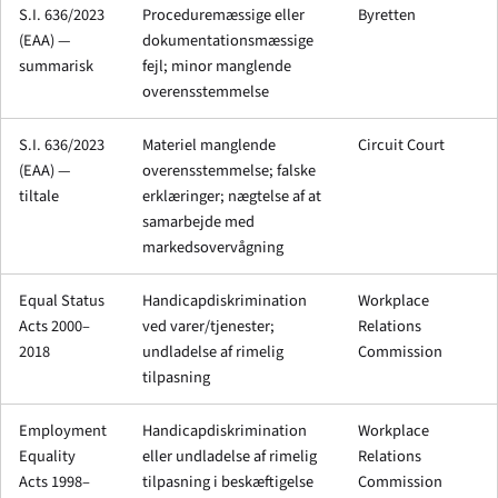
S.I. 636/2023
Proceduremæssige eller
Byretten
(EAA) —
dokumentationsmæssige
summarisk
fejl; minor manglende
overensstemmelse
S.I. 636/2023
Materiel manglende
Circuit Court
(EAA) —
overensstemmelse; falske
tiltale
erklæringer; nægtelse af at
samarbejde med
markedsovervågning
Equal Status
Handicapdiskrimination
Workplace
Acts 2000–
ved varer/tjenester;
Relations
2018
undladelse af rimelig
Commission
tilpasning
Employment
Handicapdiskrimination
Workplace
Equality
eller undladelse af rimelig
Relations
Acts 1998–
tilpasning i beskæftigelse
Commission