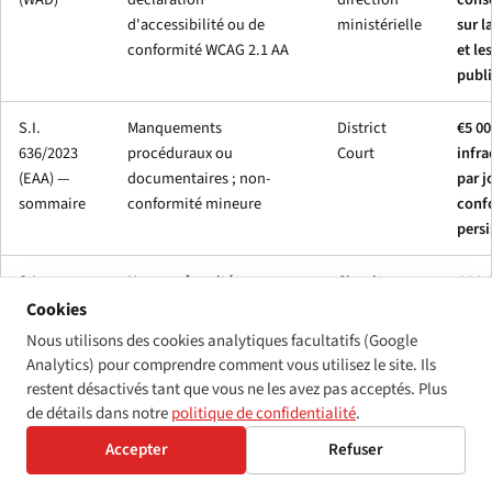
d'accessibilité ou de
ministérielle
sur l
conformité WCAG 2.1 AA
et le
publ
S.I.
Manquements
District
€5 00
636/2023
procéduraux ou
Court
infra
(EAA) —
documentaires ; non-
par j
sommaire
conformité mineure
conf
persi
S.I.
Non-conformité
Circuit
€60 
636/2023
substantielle ; fausses
Court
infra
Cookies
(EAA) —
déclarations ; refus de
Nous utilisons des cookies analytiques facultatifs (Google
mise en
coopérer avec la
Analytics) pour comprendre comment vous utilisez le site. Ils
accusation
surveillance du marché
restent désactivés tant que vous ne les avez pas acceptés. Plus
de détails dans notre
politique de confidentialité
.
Lois sur le
Discrimination fondée sur
Commission
€15 0
Accepter
Refuser
statut
le handicap dans les
des
plai
d'égalité
biens/services ; refus
relations au