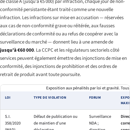
de classe A (jusqu'à €5 000) par infraction, chaque jour de non-
conformité persistante étant traité comme une nouvelle
infraction. Les infractions sur mise en accusation — réservées
aux cas de non-conformité grave ou réitérée, aux fausses
déclarations de conformité ou au refus de coopérer avec la
surveillance du marché — donnent lieu à une amende de
jusqu'à €60 000
. La CCPC et les régulateurs sectoriels côté
services peuvent également émettre des injonctions de mise en
conformité, des injonctions de prohibition et des ordres de
retrait de produit avant toute poursuite.
Exposition aux pénalités par loi et gravité. Tous 
LOI
TYPE DE VIOLATION
FORUM
EXPO
MAXI
S.I.
Défaut de publication ou
Surveillance
Direc
358/2020
de maintien d'une
NDA ;
corre
(WAD)
déclaration
direction
cons