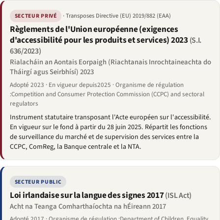
· Transposes Directive (EU) 2019/882 (EAA)
SECTEUR PRIVÉ
Règlements de l'Union européenne (exigences
d'accessibilité pour les produits et services) 2023
(S.I.
636/2023)
Rialacháin an Aontais Eorpaigh (Riachtanais Inrochtaineachta do
Tháirgí agus Seirbhísí) 2023
Adopté 2023 · En vigueur depuis2025 · Organisme de régulation
:Competition and Consumer Protection Commission (CCPC) and sectoral
regulators
Instrument statutaire transposant l'Acte européen sur l'accessibilité.
En vigueur sur le fond à partir du 28 juin 2025. Répartit les fonctions
de surveillance du marché et de supervision des services entre la
CCPC, ComReg, la Banque centrale et la NTA.
SECTEUR PUBLIC
Loi irlandaise sur la langue des signes 2017
(ISL Act)
Acht na Teanga Comharthaíochta na hÉireann 2017
Adopté 2017 · Organisme de régulation :Department of Children, Equality,