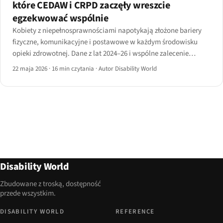
które CEDAW i CRPD zaczęły wreszcie
egzekwować wspólnie
Kobiety z niepełnosprawnościami napotykają złożone bariery
fizyczne, komunikacyjne i postawowe w każdym środowisku
opieki zdrowotnej. Dane z lat 2024–26 i wspólne zalecenie
CEDAW–CRPD z 2025 roku pokazują, gdzie pułap się wreszcie
22 maja 2026
·
16 min czytania
·
Autor Disability World
podnosi.
Disability World
Zbudowane z troską, dostępność
przede wszystkim.
DISABILITY WORLD
REFERENCE