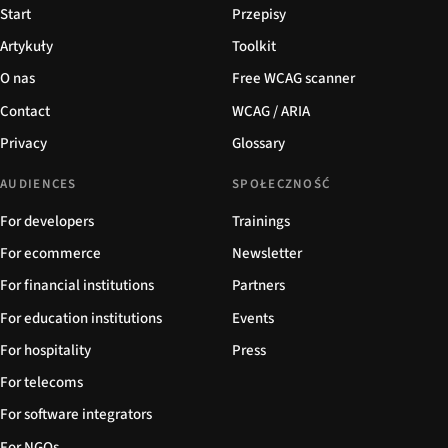
Start
Przepisy
Artykuły
Toolkit
O nas
Free WCAG scanner
Contact
WCAG / ARIA
Privacy
Glossary
AUDIENCES
SPOŁECZNOŚĆ
For developers
Trainings
For ecommerce
Newsletter
For financial institutions
Partners
For education institutions
Events
For hospitality
Press
For telecoms
For software integrators
For NGOs