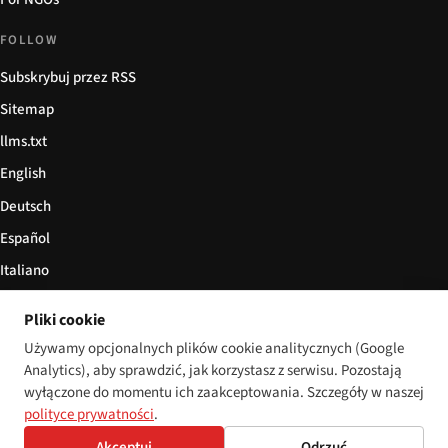
FOLLOW
Subskrybuj przez RSS
Sitemap
llms.txt
English
Deutsch
Español
Italiano
Български
Pliki cookie
简体中文
Używamy opcjonalnych plików cookie analitycznych (Google
Analytics), aby sprawdzić, jak korzystasz z serwisu. Pozostają
wyłączone do momentu ich zaakceptowania. Szczegóły w naszej
polityce prywatności
.
© 2026 Disability World. Wszelkie prawa zastrzeżone.
Cookie settings
Akceptuj
Odrzuć
English