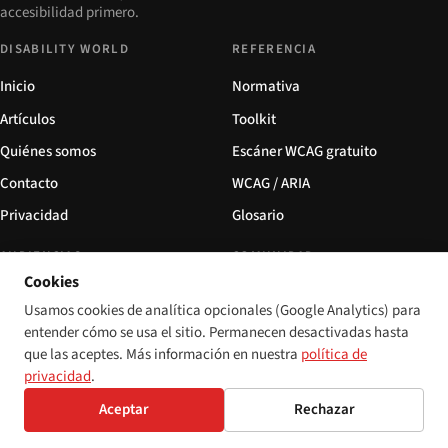
accesibilidad primero.
DISABILITY WORLD
REFERENCIA
Inicio
Normativa
Artículos
Toolkit
Quiénes somos
Escáner WCAG gratuito
Contacto
WCAG / ARIA
Privacidad
Glosario
AUDIENCIAS
COMUNIDAD
Cookies
Para desarrolladores
Formaciones
Usamos cookies de analítica opcionales (Google Analytics) para
Para comercio electrónico
Boletín
entender cómo se usa el sitio. Permanecen desactivadas hasta
que las aceptes. Más información en nuestra
política de
Para instituciones financieras
Socios
privacidad
.
Para instituciones educativas
Eventos
Aceptar
Rechazar
Para hostelería
Prensa