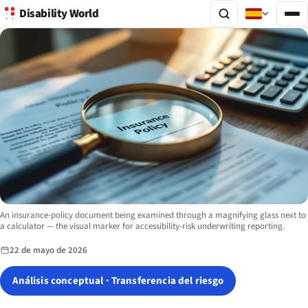
Disability World
Image description:
An insurance-policy document being examined through a magnifying glass next to
a calculator — the visual marker for accessibility-risk underwriting reporting.
22 de mayo de 2026
Análisis conceptual · Transferencia del riesgo