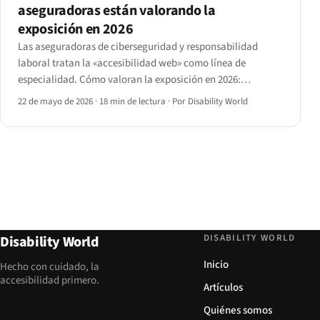
aseguradoras están valorando la
exposición en 2026
Las aseguradoras de ciberseguridad y responsabilidad
laboral tratan la «accesibilidad web» como línea de
especialidad. Cómo valoran la exposición en 2026:
cuestionarios previos, condiciones de auditoría,
22 de mayo de 2026
·
18 min de lectura
·
Por Disability World
exclusiones, rangos de primas y los factores que alteran la
renovación.
DISABILITY WORLD
Disability World
Inicio
Hecho con cuidado, la
accesibilidad primero.
Artículos
Quiénes somos