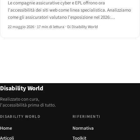
Le compagnie assicurative cyber e EPL offrono ora
l'accessibilità dei siti web come linea specialistica. Analizziamo
come gli assicuratori valutano l'esposizione nel 2026:
questionari pre-stipula, condizioni di audit, esclusioni, range di
22 maggio 2026
·
17 min di lettura
·
Di Disability World
premio e i trigger di sinistro che influenzano il rinnovo.
Disability World
Realizzato con cura,
l'accessibilità prima di tutto.
DISABILITY WORLD
RIFERIMENTI
Home
Normativa
Articoli
Toolkit