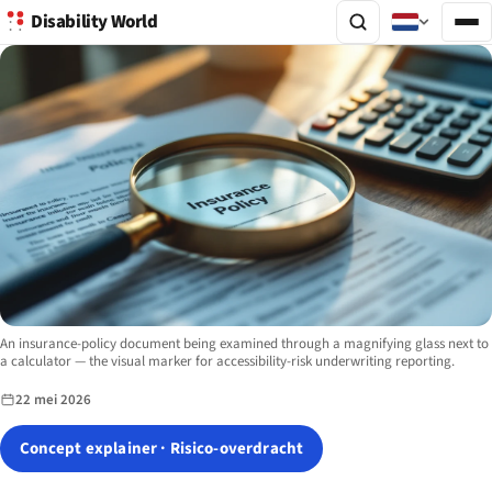
Disability World
Image description:
An insurance-policy document being examined through a magnifying glass next to
a calculator — the visual marker for accessibility-risk underwriting reporting.
22 mei 2026
Concept explainer · Risico-overdracht