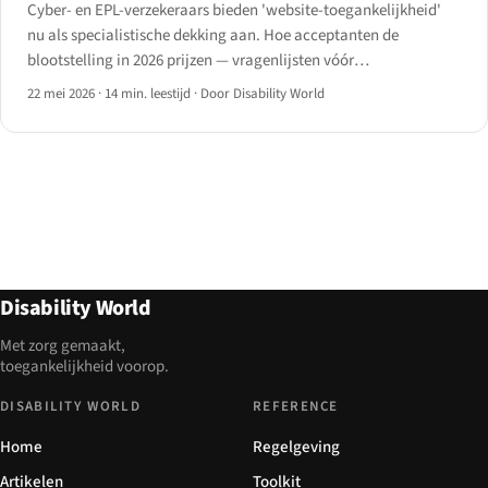
Cyber- en EPL-verzekeraars bieden 'website-toegankelijkheid'
nu als specialistische dekking aan. Hoe acceptanten de
blootstelling in 2026 prijzen — vragenlijsten vóór
bindingsdatum, auditvoorwaarden, uitsluitingen,
22 mei 2026
·
14 min. leestijd
·
Door Disability World
premiebereiken en claim-triggers die een
verlengingsonderhandeling bewegen.
Disability World
Met zorg gemaakt,
toegankelijkheid voorop.
DISABILITY WORLD
REFERENCE
Home
Regelgeving
Artikelen
Toolkit