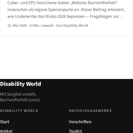
Cyber- und EPL-Versicherer bieten „Website-Barrierefreiheit“
inzwischen als eigene Spezialsparte an. Dieser Beitrag erläutert,
wie Underwriter das Risiko 2026 bepreisen — Fragebögen vor
Vertragsabschluss, Audit-Bedingungen, Ausschlüsse und
22. Mai 2026
·
13 Min. Lesezeit
·
Von Disability World
Prämienspannen.
Disability World
Mit Sorgfalt erstellt,
Barrierefreiheit zuerst.
DISABILITY WORLD
NACHSCHLAGEWERKE
Start
Vorschriften
Artikel
Toolkit