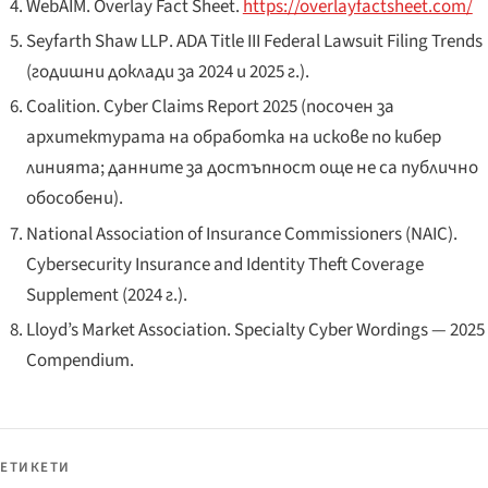
WebAIM.
Overlay Fact Sheet
.
https://overlayfactsheet.com/
Seyfarth Shaw LLP
.
ADA Title III Federal Lawsuit Filing Trends
(годишни доклади за 2024 и 2025 г.).
Coalition.
Cyber Claims Report 2025
(посочен за
архитектурата на обработка на искове по кибер
линията; данните за достъпност още не са публично
обособени).
National Association of Insurance Commissioners
(NAIC).
Cybersecurity Insurance and Identity Theft Coverage
Supplement
(2024 г.).
Lloyd’s Market Association
.
Specialty Cyber Wordings — 2025
Compendium
.
ЕТИКЕТИ