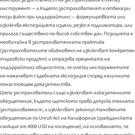
контрол за достъпност на застрахования е overlay
инструмент — и където застрахователят е отбелязал
този факт при ъндъррайтинг — формулировката или
изключва експозицията изцяло, рязко я подлимитира, или
прилага съществено по-висок собствен дял. Позицията е
необичайна в застрахователната практика
(застрахователите обикновено не изключват конкретен
търговски продукт) и отразява преценката на
ъндъррайтинг общността, че overlay инструментите
не намаляват съдебната експозиция според наличните
понастоящем доказателства.
Шепа застрахователи също изключват наказателните
обезщетения, където щатското право допуска тяхната
застраховаемост, и изключват законоустановените
обезщетения по Unruh Act на Калифорния (гражданската
санкция от 4000 USD на посещение), на основанието, че