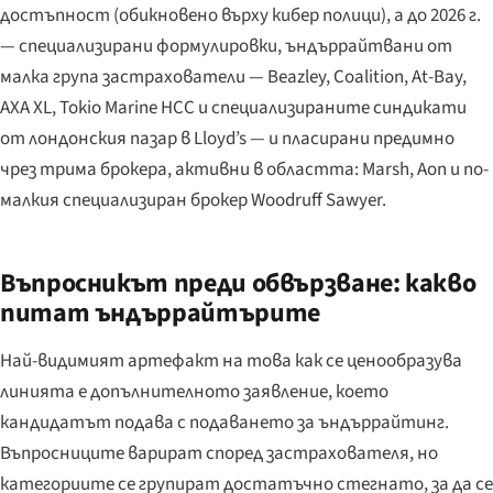
достъпност (обикновено върху кибер полици), а до 2026 г.
— специализирани формулировки, ъндъррайтвани от
малка група застрахователи — Beazley, Coalition, At-Bay,
AXA XL, Tokio Marine HCC и специализираните синдикати
от лондонския пазар в Lloyd’s — и пласирани предимно
чрез трима брокера, активни в областта: Marsh, Aon и по-
малкия специализиран брокер Woodruff Sawyer.
Въпросникът преди обвързване: какво
питат ъндъррайтърите
Най-видимият артефакт на това как се ценообразува
линията е допълнителното заявление, което
кандидатът подава с подаването за ъндъррайтинг.
Въпросниците варират според застрахователя, но
категориите се групират достатъчно стегнато, за да се