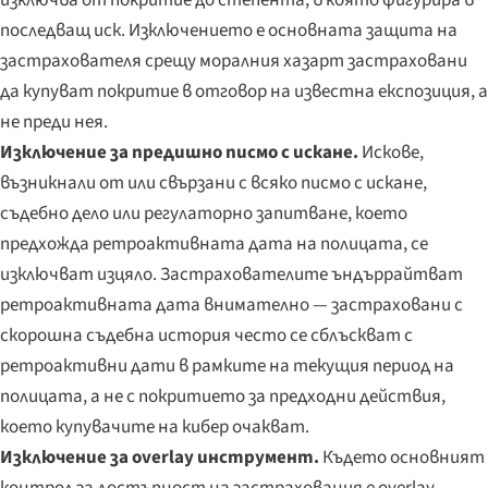
изключва от покритие до степента, в която фигурира в
последващ иск. Изключението е основната защита на
застрахователя срещу моралния хазарт застраховани
да купуват покритие в отговор на известна експозиция, а
не преди нея.
Изключение за предишно писмо с искане.
Искове,
възникнали от или свързани с всяко писмо с искане,
съдебно дело или регулаторно запитване, което
предхожда ретроактивната дата на полицата, се
изключват изцяло. Застрахователите ъндъррайтват
ретроактивната дата внимателно — застраховани с
скорошна съдебна история често се сблъскват с
ретроактивни дати в рамките на текущия период на
полицата, а не с покритието за предходни действия,
което купувачите на кибер очакват.
Изключение за overlay инструмент.
Където основният