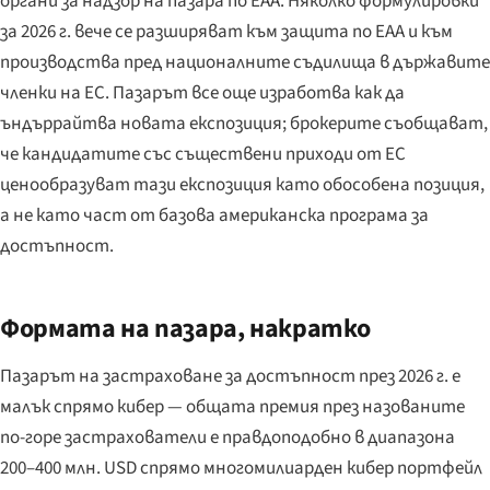
органи за надзор на пазара по EAA. Няколко формулировки
за 2026 г. вече се разширяват към защита по EAA и към
производства пред националните съдилища в държавите
членки на ЕС. Пазарът все още изработва как да
ъндъррайтва новата експозиция; брокерите съобщават,
че кандидатите със съществени приходи от ЕС
ценообразуват тази експозиция като обособена позиция,
а не като част от базова американска програма за
достъпност.
Формата на пазара, накратко
Пазарът на застраховане за достъпност през 2026 г. е
малък спрямо кибер — общата премия през назованите
по-горе застрахователи е правдоподобно в диапазона
200–400 млн. USD спрямо многомилиарден кибер портфейл