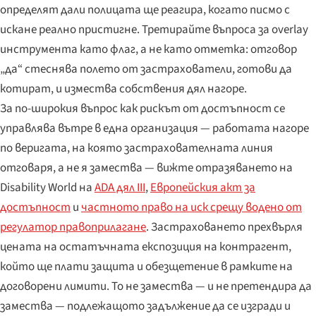
определят дали полицата ще реагира, когато писмо с
искане реално пристигне. Третирайте въпроса за overlay
инструмента като флаг, а не като отметка: отговор
„да“ стеснява полето от застрахователи, готови да
котират, и измества собствения дял нагоре.
За по-широкия въпрос как рискът от достъпност се
управлява вътре в една организация — работата нагоре
по веригата, на която застрахователната линия
отговаря, а не я замества — вижте отразяването на
Disability World на
ADA дял III
,
Европейския акт за
достъпност
и
частното право на иск срещу водено от
регулатор правоприлагане
. Застраховането прехвърля
цената на остатъчната експозиция на контрагент,
който ще плати защита и обезщетение в рамките на
договорени лимити. То не замества — и не претендира да
замества — подлежащото задължение да се изгради и