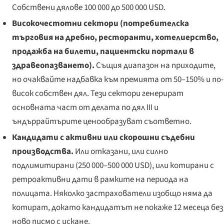
Собствени дялове 100 000 до 500 000 USD.
Високочестотни сектори (потребителска
търговия на дребно, ресторанти, хотелиерство,
продажба на билети, пациентски портали в
здравеопазването).
Същия диапазон на приходите,
но очаквайте надбавка към премията от 50–150% и по-
висок собствен дял. Тези сектори генерират
основната част от делата по дял III и
ъндъррайтърите ценообразуват съответно.
Кандидати с активни или скорошни съдебни
производства.
Или отказани, или силно
подлимитирани (250 000–500 000 USD), или котирани с
ретроактивни дати в рамките на периода на
полицата. Няколко застрахователи изобщо няма да
котират, докато кандидатът не покаже 12 месеца без
ново писмо с искане.