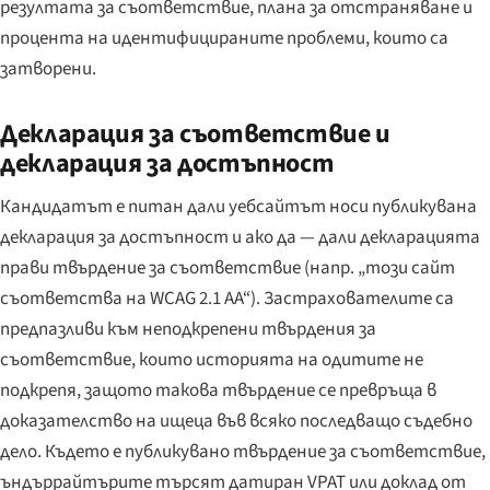
резултата за съответствие, плана за отстраняване и
процента на идентифицираните проблеми, които са
затворени.
Декларация за съответствие и
декларация за достъпност
Кандидатът е питан дали уебсайтът носи публикувана
декларация за достъпност и ако да — дали декларацията
прави твърдение за съответствие (напр. „този сайт
съответства на WCAG 2.1 AA“). Застрахователите са
предпазливи към неподкрепени твърдения за
съответствие, които историята на одитите не
подкрепя, защото такова твърдение се превръща в
доказателство на ищеца във всяко последващо съдебно
дело. Където е публикувано твърдение за съответствие,
ъндъррайтърите търсят датиран VPAT или доклад от