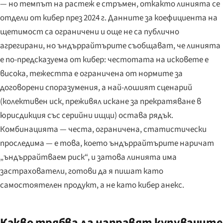
— но темпът на растеж е стръмен, откакто линията се
отдели от кибер през 2024 г. Данните за коефициента на
щетимост са ограничени и още не са публично
агрегирани, но ъндъррайтърите съобщават, че линията
е по-предсказуема от кибер: честотата на исковете е
висока, тежестта е ограничена от нормите за
договорени споразумения, а най-лошият сценарий
(колективен иск, преживял искане за прекратяване в
юрисдикция със серийни ищци) остава рядък.
Комбинацията — честа, ограничена, статистически
проследима — е това, което ъндъррайтърите наричат
„ъндъррайтваем риск“, и затова линията има
застрахователи, готови да я пишат като
самостоятелен продукт, а не като кибер анекс.
Какво трябва да направят купувачите