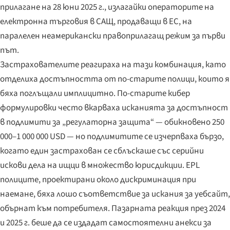
прилагане на 28 юни 2025 г., излагайки операторите на
електронна търговия в САЩ, продаващи в ЕС, на
паралелен неамерикански правоприлагащ режим за първи
път.
Застрахователите реагираха на тази комбинация, като
отделиха достъпността от по-старите полици, които я
бяха поглъщали имплицитно. По-старите кибер
формулировки често вкарваха исканията за достъпност
в подлимити за „регулаторна защита“ — обикновено 250
000–1 000 000 USD — но подлимитите се изчерпваха бързо,
когато един застрахован се сблъскаше със серийни
искови дела на ищци в множество юрисдикции. EPL
полиците, проектирани около дискриминация при
наемане, бяха лошо съответствие за искания за уебсайт,
обърнат към потребителя. Пазарната реакция през 2024
и 2025 г. беше да се издадат самостоятелни анекси за