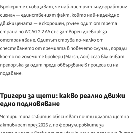
Брокерите съобщават, че най-чистият ъндъррайтинг
сигнал — единственият факт, който най-надеждно
движи цената — е скорошен, ръчен одит от трета
страна по WCAG 2.2 AA със затворен дневник за
отстраняване. Одитът струва по-малко от
спестяването от премията в повечето случаи, поради
което по-големите брокери (Marsh, Aon) сега включват
препоръка за одит преди обвързване в процеса си на
подаване.
Тригери за щети: какво реално движи
едно подновяване
Четири типа събития обясняват почти цялата щетна
активност през 2026 г. по формулировките за