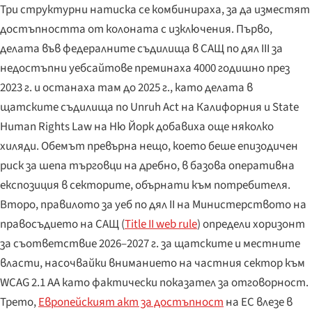
Три структурни натиска се комбинираха, за да изместят
достъпността от колоната с изключения. Първо,
делата във федералните съдилища в САЩ по дял III за
недостъпни уебсайтове преминаха 4000 годишно през
2023 г. и останаха там до 2025 г., като делата в
щатските съдилища по Unruh Act на Калифорния и State
Human Rights Law на Ню Йорк добавиха още няколко
хиляди. Обемът превърна нещо, което беше епизодичен
риск за шепа търговци на дребно, в базова оперативна
експозиция в секторите, обърнати към потребителя.
Второ, правилото за уеб по дял II на Министерството на
правосъдието на САЩ (
Title II web rule
) определи хоризонт
за съответствие 2026–2027 г. за щатските и местните
власти, насочвайки вниманието на частния сектор към
WCAG 2.1 AA като фактически показател за отговорност.
Трето,
Европейският акт за достъпност
на ЕС влезе в