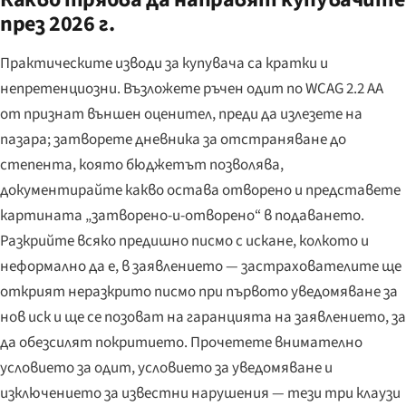
през 2026 г.
Практическите изводи за купувача са кратки и
непретенциозни. Възложете ръчен одит по WCAG 2.2 AA
от признат външен оценител, преди да излезете на
пазара; затворете дневника за отстраняване до
степента, която бюджетът позволява,
документирайте какво остава отворено и представете
картината „затворено-и-отворено“ в подаването.
Разкрийте всяко предишно писмо с искане, колкото и
неформално да е, в заявлението — застрахователите ще
открият неразкрито писмо при първото уведомяване за
нов иск и ще се позоват на гаранцията на заявлението, за
да обезсилят покритието. Прочетете внимателно
условието за одит, условието за уведомяване и
изключението за известни нарушения — тези три клаузи