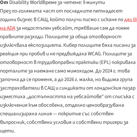
От
Disability World
Време за четене: 9 минути
През по-голямата част от последните петнадесет
години бизнес в САЩ, който получи писмо с искане по
дял III
на ADA
за недостъпен уебсайт, трябваше сам да поеме
правните разходи. Полиците за обща отговорност
изключваха експозицията. Кибер полиците бяха писани за
реакция при пробив и не предвиждаха WCAG. Полиците за
отговорност в трудовоправни практики (EPL) покриваха
порталите за наемане само мимоходом. До 2024 г. това
започна да се променя, а до 2026 г. малка, но видима група
застрахователи в САЩ и синдикати от лондонския пазар
изместиха „достъпността на уебсайтове“ от списъка с
изключения към обособена, отделно ценообразувана
специализирана линия — покритие със собствен
въпросник, собствени условия и собствени тригери за
щети.