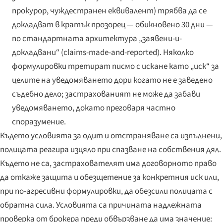
прокурор, чуждестранен еквивалент) трябва да се
докладват в кратък прозорец — обикновено 30 дни —
по стандартната архитектура „заявени-и-
докладвани“ (claims-made-and-reported). Няколко
формулировки третират писмо с искане като „иск“ за
целите на уведомяването дори когато не е заведено
съдебно дело; застрахованият не може да забави
уведомяването, докато преговаря частно
споразумение.
Където условията за одит и отстраняване са изпълнени,
полицата реагира изцяло при спазване на собствения дял.
Където не са, застрахователят има договорното право
да откаже защита и обезщетение за конкретния иск или,
при по-агресивни формулировки, да обезсили полицата с
обратна сила. Условията са причината надлежната
проверка от брокера преди обвързване да има значение: