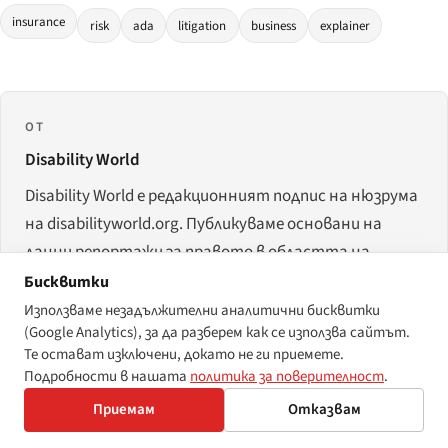
insurance
risk
ada
litigation
business
explainer
ОТ
Disability World
Disability World е редакционният подпис на нюзрума
на disabilityworld.org. Публикуваме основани на
данни репортажи за правото в областта на
цифровата достъпност, правоприлагането и
Бисквитки
политическите рамки, които уреждат правата на
Използваме незадължителни аналитични бисквитки
(Google Analytics), за да разберем как се използва сайтът.
хората с увреждания през 2026 г. и след това.
Те остават изключени, докато не ги приемете.
Поименни автори подписват отделните
Подробности в нашата
политика за поверителност
.
разследвания на данни; съвместната редакционна
Приемам
Отказвам
работа излиза под този подпис.