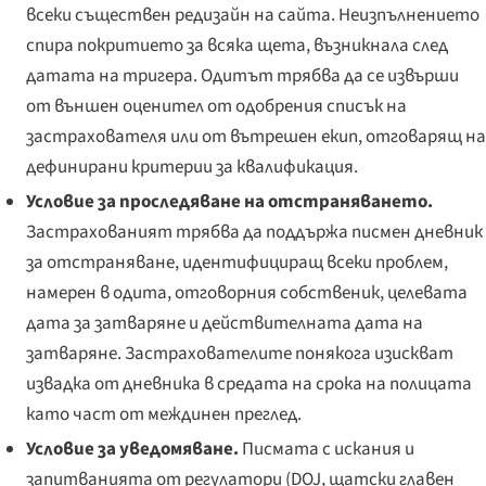
всеки съществен редизайн на сайта. Неизпълнението
спира покритието за всяка щета, възникнала след
датата на тригера. Одитът трябва да се извърши
от външен оценител от одобрения списък на
застрахователя или от вътрешен екип, отговарящ на
дефинирани критерии за квалификация.
Условие за проследяване на отстраняването.
Застрахованият трябва да поддържа писмен дневник
за отстраняване, идентифициращ всеки проблем,
намерен в одита, отговорния собственик, целевата
дата за затваряне и действителната дата на
затваряне. Застрахователите понякога изискват
извадка от дневника в средата на срока на полицата
като част от междинен преглед.
Условие за уведомяване.
Писмата с искания и
запитванията от регулатори (DOJ, щатски главен