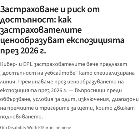
Застраховане и риск от
достъпност: как
застрахователите
ценообразуват експозицията
през 2026 г.
Кибер- и EPL застрахователите вече предлагат
„достъпност на уебсайтове“ като специализирана
линия. Преминаваме през ценообразуването на
експозицията през 2026 г. — въпросници преди
обвързване, условия за одит, изключения, диапазони
на премиите и тригерите за щети, които движат
подновяването.
От Disability World
·
15 мин. четене