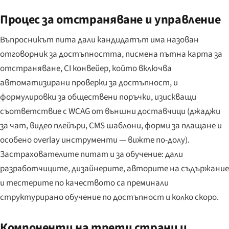
Процес за отстраняване и управление
Въпросникът пита дали кандидатът има назован
отговорник за достъпността, писмена пътна карта за
отстраняване, CI конвейер, който включва
автоматизирани проверки за достъпност, и
формулировки за обществени поръчки, изискващи
съответствие с WCAG от външни доставчици (джаджи
за чат, видео плейъри, CMS шаблони, форми за плащане и
особено overlay инструменти — вижте по-долу).
Застрахователите питат и за обучение: дали
разработчиците, дизайнерите, авторите на съдържание
и тестерите по качеството са преминали
структурирано обучение по достъпност и колко скоро.
Компоненти на трети страни и