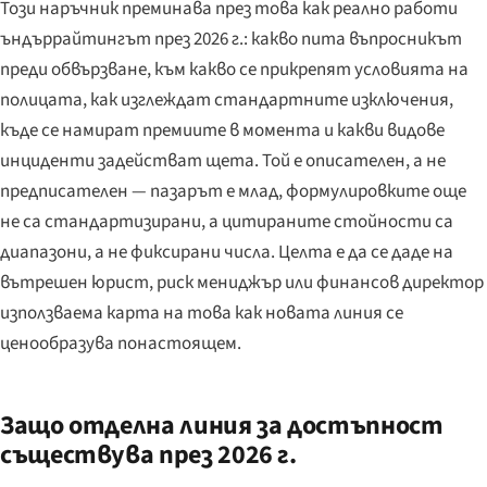
Този наръчник преминава през това как реално работи
ъндъррайтингът през 2026 г.: какво пита въпросникът
преди обвързване, към какво се прикрепят условията на
полицата, как изглеждат стандартните изключения,
къде се намират премиите в момента и какви видове
инциденти задействат щета. Той е описателен, а не
предписателен — пазарът е млад, формулировките още
не са стандартизирани, а цитираните стойности са
диапазони, а не фиксирани числа. Целта е да се даде на
вътрешен юрист, риск мениджър или финансов директор
използваема карта на това как новата линия се
ценообразува понастоящем.
Защо отделна линия за достъпност
съществува през 2026 г.