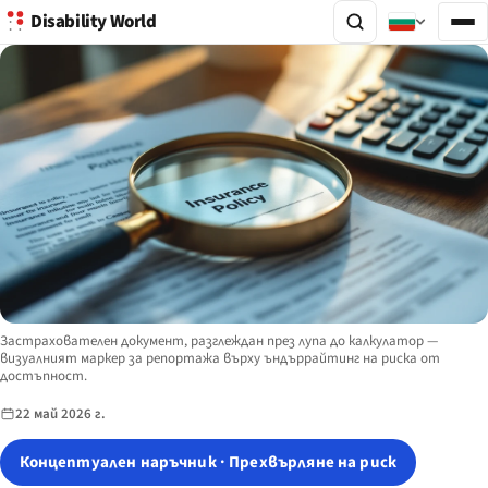
Disability World
Image description:
Застрахователен документ, разглеждан през лупа до калкулатор —
визуалният маркер за репортажа върху ъндъррайтинг на риска от
достъпност.
22 май 2026 г.
Концептуален наръчник · Прехвърляне на риск