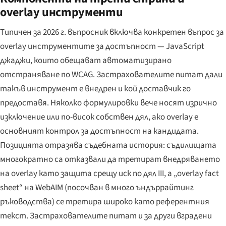
overlay инструменти
Типичен за 2026 г. въпросник включва конкретен въпрос за
overlay инструментите за достъпност — JavaScript
джаджи, които обещават автоматизирано
отстраняване по WCAG. Застрахователите питат дали
такъв инструмент е внедрен и кой доставчик го
предоставя. Няколко формулировки вече носят изрично
изключение или по-висок собствен дял, ако overlay е
основният контрол за достъпност на кандидата.
Позицията отразява съдебната история: съдилищата
многократно са отказвали да третират внедряването
на overlay като защита срещу иск по дял III, а „overlay fact
sheet“ на WebAIM (посочван в много ъндъррайтинг
ръководства) се третира широко като референтния
текст. Застрахователите питат и за други вградени