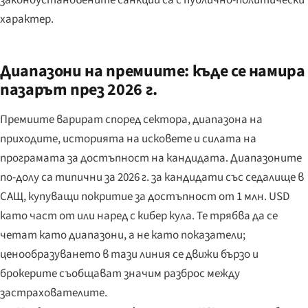
законоустановените санкции са с публично-политически
характер.
Диапазони на премиите: къде се намира
пазарът през 2026 г.
Премиите варират според сектора, диапазона на
приходите, историята на исковете и силата на
програмата за достъпност на кандидата. Диапазоните
по-долу са типични за 2026 г. за кандидати със седалище в
САЩ, купуващи покритие за достъпност от 1 млн. USD
като част от или наред с кибер кула. Те трябва да се
четат като диапазони, а не като показатели;
ценообразуването в тази линия се движи бързо и
брокерите съобщават значим разброс между
застрахователите.