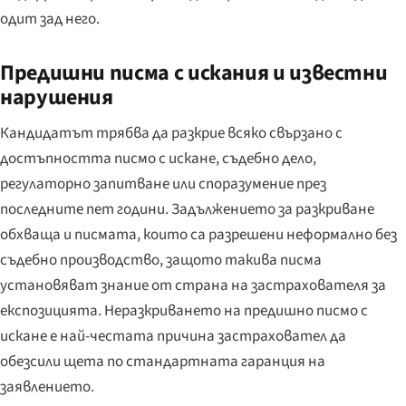
одит зад него.
Предишни писма с искания и известни
нарушения
Кандидатът трябва да разкрие всяко свързано с
достъпността писмо с искане, съдебно дело,
регулаторно запитване или споразумение през
последните пет години. Задължението за разкриване
обхваща и писмата, които са разрешени неформално без
съдебно производство, защото такива писма
установяват знание от страна на застрахователя за
експозицията. Неразкриването на предишно писмо с
искане е най-честата причина застраховател да
обезсили щета по стандартната гаранция на
заявлението.