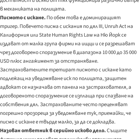
достъпност и всяко от тях функционира различно вътре
в механиката на полицата.
Писмото с искане.
По обем това е доминиращият
тригер. Повечето писма с искания по дял III, Unruh Act на
Калифорния или State Human Rights Law на Ню Йорк се
издават от малка група фирми на ищци и се разрешават
чрез договорено споразумение в диапазона 10 000 до 35 000
USD плюс ангажимент за отстраняване.
Застрахователите третират писмото с искане като
подлежащ на уведомяване иск по полицата, защитен
адвокат се назначава от панела на застрахователя, а
договореното споразумение се изплаща при спазване на
собствения дял. Застрахованите често преценяват
погрешно прозореца за уведомяване тук, приемайки, че
писмо с искане е твърде малко, за да се докладва.
Назован ответник в серийно исково дело.
Същите