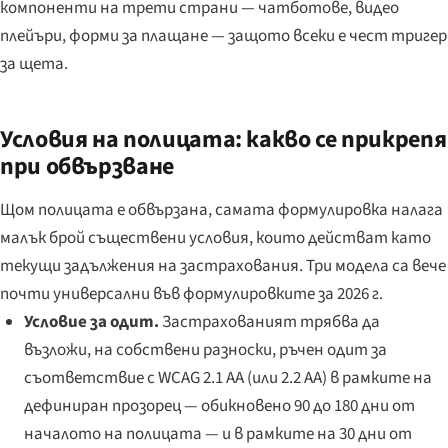
компоненти на трети страни — чатботове, видео
плейъри, форми за плащане — защото всеки е чест тригер
за щета.
Условия на полицата: какво се прикрепя
при обвързване
Щом полицата е обвързана, самата формулировка налага
малък брой съществени условия, които действат като
текущи задължения на застрахования. Три модела са вече
почти универсални във формулировките за 2026 г.
Условие за одит.
Застрахованият трябва да
възложи, на собствени разноски, ръчен одит за
съответствие с WCAG 2.1 AA (или 2.2 AA) в рамките на
дефиниран прозорец — обикновено 90 до 180 дни от
началото на полицата — и в рамките на 30 дни от