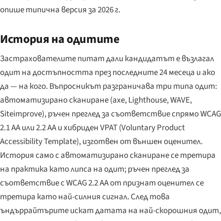
опише типична версия за 2026 г.
История на одитите
Застрахователите питат дали кандидатът е възлагал
одит на достъпността през последните 24 месеца и ако
да — на кого. Въпросникът разграничава три типа одит:
автоматизирано сканиране (axe, Lighthouse, WAVE,
Siteimprove), ръчен преглед за съответствие спрямо WCAG
2.1 AA или 2.2 AA и хибриден VPAT (Voluntary Product
Accessibility Template), изготвен от външен оценител.
История само с автоматизирано сканиране се третира
на практика като липса на одит; ръчен преглед за
съответствие с WCAG 2.2 AA от признат оценител се
третира като най-силния сигнал. След това
ъндъррайтърите искат датата на най-скорошния одит,