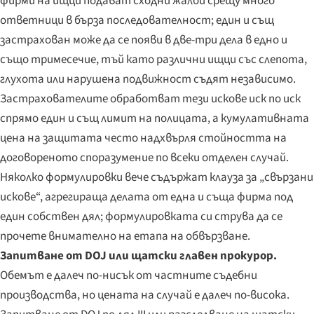
фирми на ищци подават сходни жалби срещу много
ответници в бърза последователност; един и същ
застрахован може да се появи в две-три дела в едно и
също тримесечие, тъй като различни ищци със слепота,
глухота или нарушена подвижност съдят независимо.
Застрахователите обработват тези искове иск по иск
спрямо един и същ лимит на полицата, а кумулативната
цена на защитата често надхвърля стойността на
договореното споразумение по всеки отделен случай.
Няколко формулировки вече съдържат клауза за „свързани
искове“, агрегираща делата от една и съща фирма под
един собствен дял; формулировката си струва да се
прочете внимателно на етапа на обвързване.
Запитване от DOJ или щатски главен прокурор.
Обемът е далеч по-нисък от частните съдебни
производства, но цената на случай е далеч по-висока.