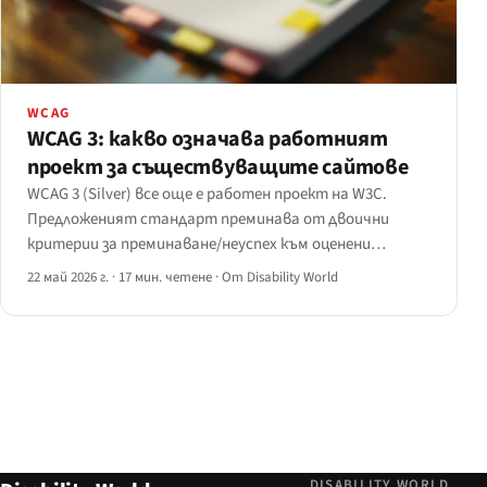
WCAG
WCAG 3: какво означава работният
проект за съществуващите сайтове
WCAG 3 (Silver) все още е работен проект на W3C.
Предложеният стандарт преминава от двоични
критерии за преминаване/неуспех към оценени
резултати, въвежда нива на съответствие бронз/
22 май 2026 г.
·
17 мин. четене
·
От Disability World
сребро/злато и разширява обхвата си към
когнитивните, гласовите и AAC модалности.
DISABILITY WORLD