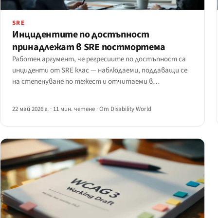
SRE
Инцидентите по достъпност
принадлежат в SRE постмортема
Работен аргумент, че регресиите по достъпност са
инциденти от SRE клас — наблюдаеми, поддаващи се
на степенуване по тежест и отчитаеми в
PagerDuty/Opsgenie/Statuspage.
22 май 2026 г.
·
11 мин. четене
·
От Disability World