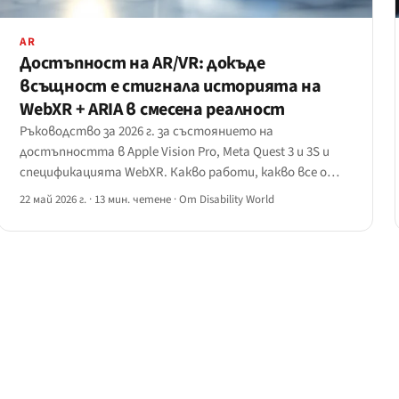
AR
Достъпност на AR/VR: докъде
всъщност е стигнала историята на
WebXR + ARIA в смесена реалност
Ръководство за 2026 г. за състоянието на
достъпността в Apple Vision Pro, Meta Quest 3 и 3S и
спецификацията WebXR. Какво работи, какво все още
е празни обещания и защо повечето разработчици все
22 май 2026 г.
·
13 мин. четене
·
От Disability World
още не бива да пускат базирани на браузър XR
изживявания за потребители с увреждания.