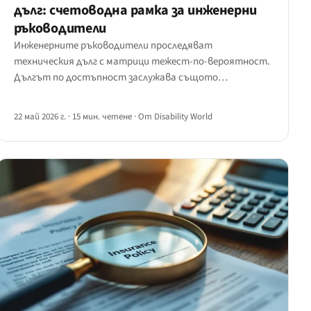
дълг: счетоводна рамка за инженерни
ръководители
Инженерните ръководители проследяват
техническия дълг с матрици тежест-по-вероятност.
Дългът по достъпност заслужава същото
счетоводство — ето вдъхновен от CVSS резултат за
тежест, оценител на разходите за отстраняване,
22 май 2026 г.
·
15 мин. четене
·
От Disability World
портфейлен изглед и тримесечно табло за изчерпване,
плюс три браншови среза.