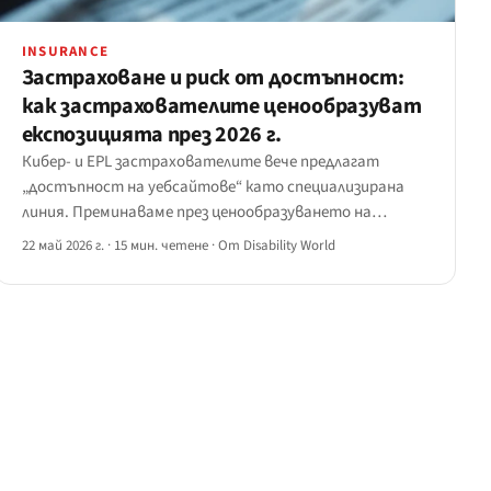
INSURANCE
Застраховане и риск от достъпност:
как застрахователите ценообразуват
експозицията през 2026 г.
Кибер- и EPL застрахователите вече предлагат
„достъпност на уебсайтове“ като специализирана
линия. Преминаваме през ценообразуването на
експозицията през 2026 г. — въпросници преди
22 май 2026 г.
·
15 мин. четене
·
От Disability World
обвързване, условия за одит, изключения, диапазони
на премиите и тригерите за щети, които движат
подновяването.