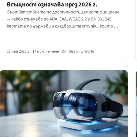
всъщност означава през 2026 г.
Съответствието по достъпност, демистифицирано
— какво означава по ADA, EAA, WCAG 2.2 и EN 301 549,
картата по държави и следващите стъпки, които да
предприемете, независимо къде оперирате.
23 май 2026 г.
·
17 мин. четене
·
От Disability World