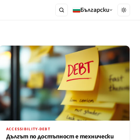
Български
ACCESSIBILITY-DEBT
Дългът по достъпност е технически