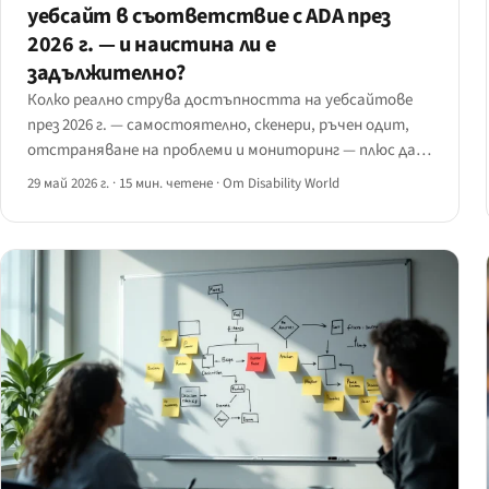
уебсайт в съответствие с ADA през
2026 г. — и наистина ли е
задължително?
Колко реално струва достъпността на уебсайтове
през 2026 г. — самостоятелно, скенери, ръчен одит,
отстраняване на проблеми и мониторинг — плюс дали
законово е задължително, какво се случва при
29 май 2026 г.
·
15 мин. четене
·
От Disability World
игнориране и кога да се наеме специалист.