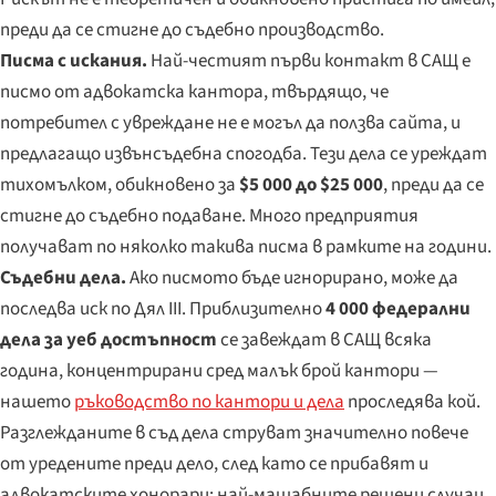
преди да се стигне до съдебно производство.
Писма с искания.
Най-честият първи контакт в САЩ е
писмо от адвокатска кантора, твърдящо, че
потребител с увреждане не е могъл да ползва сайта, и
предлагащо извънсъдебна спогодба. Тези дела се уреждат
тихомълком, обикновено за
$5 000 до $25 000
, преди да се
стигне до съдебно подаване. Много предприятия
получават по няколко такива писма в рамките на години.
Съдебни дела.
Ако писмото бъде игнорирано, може да
последва иск по Дял III. Приблизително
4 000 федерални
дела за уеб достъпност
се завеждат в САЩ всяка
година, концентрирани сред малък брой кантори —
нашето
ръководство по кантори и дела
проследява кой.
Разглежданите в съд дела струват значително повече
от уредените преди дело, след като се прибавят и
адвокатските хонорари; най-мащабните решени случаи