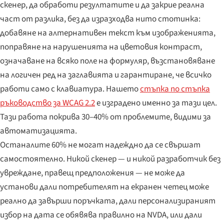
скенер, да обработи резултатите и да закрие реална
част от разлика, без да изразходва нито стотинка:
добавяне на алтернативен текст към изображенията,
поправяне на нарушенията на цветовия контраст,
означаване на всяко поле на формуляр, възстановяване
на логичен ред на заглавията и гарантиране, че всичко
работи само с клавиатура. Нашето
стъпка по стъпка
ръководство за WCAG 2.2
е изградено именно за тази цел.
Тази работа покрива 30–40% от проблемите, видими за
автоматизацията.
Останалите 60% не могат надеждно да се свършат
самостоятелно. Никой скенер — и никой разработчик без
увреждане, правещ предположения — не може да
установи дали потребителят на екранен четец може
реално да завърши поръчката, дали персонализираният
избор на дата се обявява правилно на NVDA, или дали