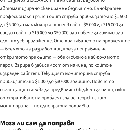
от размера и сложността на сайта. Базовото
автоматизирано сканиране е безплатно. Еднократен
професионален ръчен одит струва приблизително $1 500
до $5 000 за малък маркетингов сайт, $5 000 до $15 000 за
среден сайт и $15 000 до $50 000 или повече за голямо или
сложно уеб приложение. Отстраняването на проблемите
— времето на разработчиците за поправяне на
откритото при одита — обикновено е най-голямото
перо и варира в зависимост от начина, по който е
изграден сайтът. Текущият мониторинг струва
приблизително $1 000 до $30 000 годишно. Повечето
организации следва да предвидят бюджет за одит, плюс
отстраняване на проблеми, плюс непрекъснат
мониторинг — не еднократна поправка.
Мога ли сам да поправя