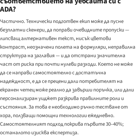
съответствието на уебсайта си с
ADA?
Частично. Технически подготвен екип може да пусне
безплатни скенери, да поправи очевидните пропуски —
липсващ алтернативен текст, нисък цветови
контраст, неозначени полета на формуляри, неправилна
структура на заглавия — и да отстрани значителна
част от риска при почти нулеви разходи. Което не може
да се направи самостоятелно с достатъчна
надеждност, е да се прецени дали потребителят на
екранен четец може реално да завърши поръчка, или дали
персонализиран уиджет разкрива правилните роли и
състояния. За това е необходимо ръчно тестване от
хора, ползващи помощни технологии ежедневно.
Самостоятелният подход покрива първите 30–40%;
останалото изисква експертиза.