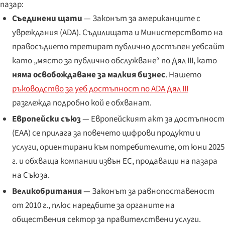
пазар:
Съединени щати
— Законът за американците с
увреждания (ADA). Съдилищата и Министерството на
правосъдието третират публично достъпен уебсайт
като „място за публично обслужване“ по Дял III, като
няма освобождаване за малкия бизнес
. Нашето
ръководство за уеб достъпност по ADA Дял III
разглежда подробно кой е обхванат.
Европейски съюз
— Европейският акт за достъпност
(EAA) се прилага за повечето цифрови продукти и
услуги, ориентирани към потребителите, от юни 2025
г. и обхваща компании извън ЕС, продаващи на пазара
на Съюза.
Великобритания
— Законът за равнопоставеност
от 2010 г., плюс наредбите за органите на
обществения сектор за правителствени услуги.