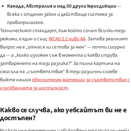
Канада, Австралия и над 50 други юрисдикции
—
всяка с отделен закон и действаща система за
правоприлагане.
Техническият стандарт, към който сочат всички тези
режими, е един и същ:
WCAG 2.2 ниво AA
. Затова реалният
въпрос не е „отнася ли се това за мен“ — почти сигурно
да — а „колко изложен съм в момента и какво струва
затварянето на тази разлика?“ За пълна картина на
смисъла на „съответствие“ в тези различни слоеве
вижте нашия
обяснителен материал за съответствие с
изискванията за достъпност
.
Какво се случва, ако уебсайтът ви не е
достъпен?
Рискът не е теоретичен и обикновено пристига по имейл,