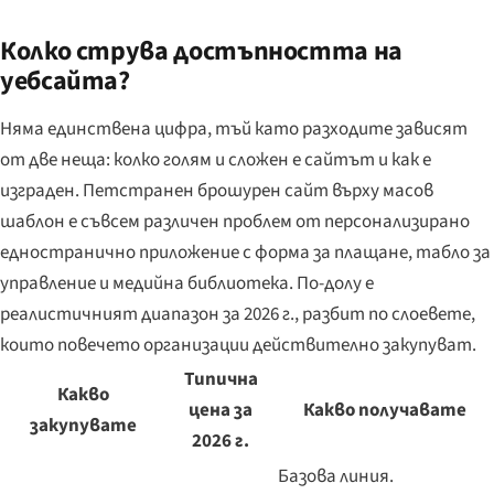
Колко струва достъпността на
уебсайта?
Няма единствена цифра, тъй като разходите зависят
от две неща: колко голям и сложен е сайтът и как е
изграден. Петстранен брошурен сайт върху масов
шаблон е съвсем различен проблем от персонализирано
едностранично приложение с форма за плащане, табло за
управление и медийна библиотека. По-долу е
реалистичният диапазон за 2026 г., разбит по слоевете,
които повечето организации действително закупуват.
Типична
Какво
цена за
Какво получавате
закупувате
2026 г.
Базова линия.