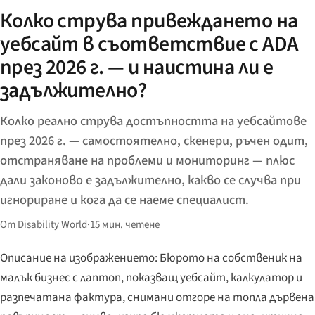
Колко струва привеждането на
уебсайт в съответствие с ADA
през 2026 г. — и наистина ли е
задължително?
Колко реално струва достъпността на уебсайтове
през 2026 г. — самостоятелно, скенери, ръчен одит,
отстраняване на проблеми и мониторинг — плюс
дали законово е задължително, какво се случва при
игнориране и кога да се наеме специалист.
От Disability World
·
15 мин. четене
Описание на изображението: Бюрото на собственик на
малък бизнес с лаптоп, показващ уебсайт, калкулатор и
разпечатана фактура, снимани отгоре на топла дървена