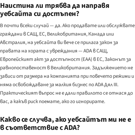
Наистина ли трябва да направя
уебсайта си достъпен?
В почти всеки случай — да. Ако продавате или обслужвате
граждани в САЩ, ЕС, Великобритания, Канада или
Австралия, на уебсайта ви вече се прилага закон за
правата на хората с увреждания — ADA в САЩ,
Европейският акт за достъпност (EAA) в ЕС, Законът за
равнопоставеност в Великобритания. Задължението не
зависи от размера на компанията при повечето режими и
няма освобождаване за малкия бизнес по ADA Дял III.
Практическият въпрос не е дали правилото се отнася до
вас, а какъв риск поемате, ако го игнорирате.
Какво се случва, ако уебсайтът ми не е
в съответствие с ADA?