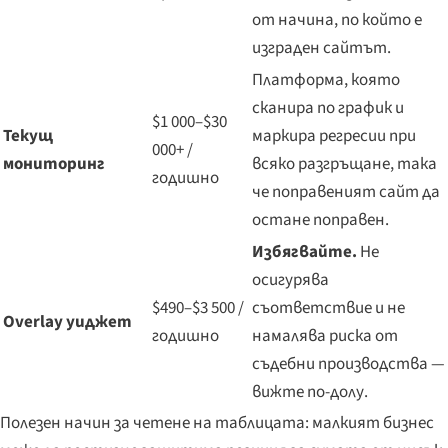
от начина, по който е
изграден сайтът.
Платформа, която
сканира по график и
$1 000–$30
Текущ
маркира регресии при
000+ /
мониторинг
всяко разгръщане, така
годишно
че поправеният сайт да
остане поправен.
Избягвайте.
Не
осигурява
$490–$3 500 /
съответствие и не
Overlay уиджет
годишно
намалява риска от
съдебни производства —
вижте по-долу.
Полезен начин за четене на таблицата: малкият бизнес