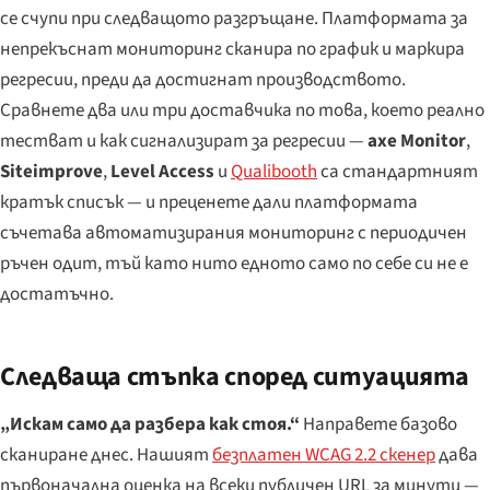
се счупи при следващото разгръщане. Платформата за
непрекъснат мониторинг сканира по график и маркира
регресии, преди да достигнат производството.
Сравнете два или три доставчика по това, което реално
тестват и как сигнализират за регресии —
axe Monitor
,
Siteimprove
,
Level Access
и
Qualibooth
са стандартният
кратък списък — и преценете дали платформата
съчетава автоматизирания мониторинг с периодичен
ръчен одит, тъй като нито едното само по себе си не е
достатъчно.
Следваща стъпка според ситуацията
„Искам само да разбера как стоя.“
Направете базово
сканиране днес. Нашият
безплатен WCAG 2.2 скенер
дава
първоначална оценка на всеки публичен URL за минути —