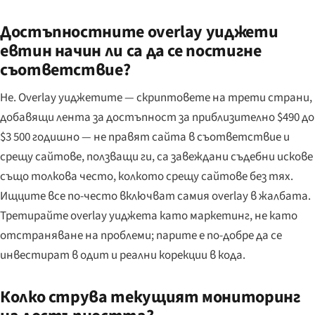
Достъпностните overlay уиджети
евтин начин ли са да се постигне
съответствие?
Не. Overlay уиджетите — скриптовете на трети страни,
добавящи лента за достъпност за приблизително $490 до
$3 500 годишно — не правят сайта в съответствие и
срещу сайтове, ползващи ги, са завеждани съдебни искове
също толкова често, колкото срещу сайтове без тях.
Ищците все по-често включват самия overlay в жалбата.
Третирайте overlay уиджета като маркетинг, не като
отстраняване на проблеми; парите е по-добре да се
инвестират в одит и реални корекции в кода.
Колко струва текущият мониторинг