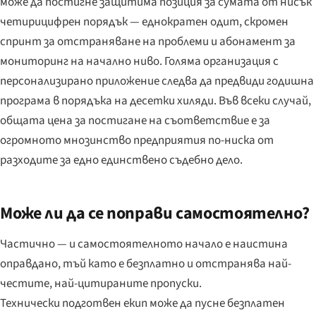
може да постигне защитима позиция за сумата от нисък
четирицифрен порядък — еднократен одит, скромен
спринт за отстраняване на проблеми и абонамент за
мониторинг на начално ниво. Голяма организация с
персонализирано приложение следва да предвиди годишна
програма в порядъка на десетки хиляди. Във всеки случай,
общата цена за постигане на съответствие е за
огромното мнозинство предприятия по-ниска от
разходите за едно единствено съдебно дело.
Може ли да се поправи самостоятелно?
Частично — и самостоятелното начало е наистина
оправдано, тъй като е безплатно и отстранява най-
честите, най-цитираните пропуски.
Технически подготвен екип може да пусне безплатен