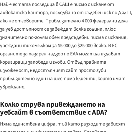
Най-честата последица в САЩ е писмо с искане от
адвокатска кантора, последвано от съдебен иск по Дял III,
ако не отговорите. Приблизително 4 000 федерални дела
за уеб достъпност се завеждат всяка година, плюс
значително по-голям обем предсъдебни писма с искания,
уреждани тихомълком за $5 000 до $25 000 всяко. В ЕС
органите за пазарен надзор по EAA могат да издават
коригиращи заповеди и глоби. Отвъд правната
изложеност, недостъпният сайт просто губи
приблизително един на шестима клиенти, които имат
увреждане.
Колко струва привеждането на
уебсайт в съответствие с ADA?
Няма единствена цифра, тъй като разходите зависят