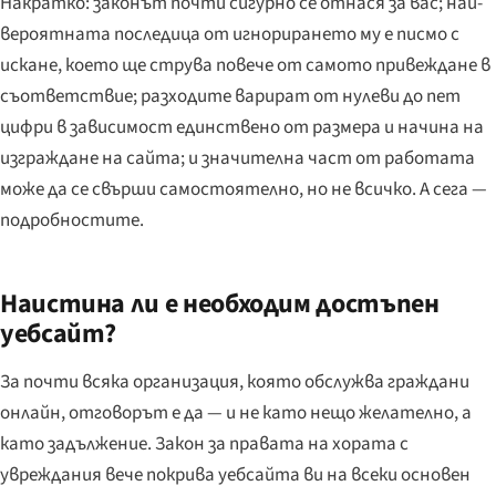
Накратко: законът почти сигурно се отнася за вас; най-
вероятната последица от игнорирането му е писмо с
искане, което ще струва повече от самото привеждане в
съответствие; разходите варират от нулеви до пет
цифри в зависимост единствено от размера и начина на
изграждане на сайта; и значителна част от работата
може да се свърши самостоятелно, но не всичко. А сега —
подробностите.
Наистина ли е необходим достъпен
уебсайт?
За почти всяка организация, която обслужва граждани
онлайн, отговорът е да — и не като нещо желателно, а
като задължение. Закон за правата на хората с
увреждания вече покрива уебсайта ви на всеки основен