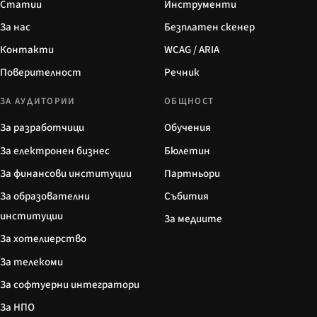
Статии
Инструменти
За нас
Безплатен скенер
Контакти
WCAG / ARIA
Поверителност
Речник
ЗА АУДИТОРИИ
ОБЩНОСТ
За разработчици
Обучения
За електронен бизнес
Бюлетин
За финансови институции
Партньори
За образователни
Събития
институции
За медиите
За хотелиерство
За телекоми
За софтуерни интегратори
За НПО