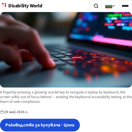
Disability World
Image description:
A fingertip pressing a glowing scarlet key to navigate a laptop by keyboard, the
screen softly out of focus behind — evoking the keyboard-accessibility testing at the
heart of web compliance.
29 май 2026 г.
Ръководство за купувача · Цени