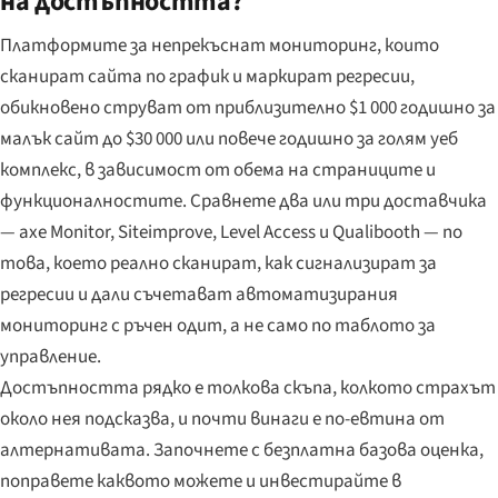
на достъпността?
Платформите за непрекъснат мониторинг, които
сканират сайта по график и маркират регресии,
обикновено струват от приблизително $1 000 годишно за
малък сайт до $30 000 или повече годишно за голям уеб
комплекс, в зависимост от обема на страниците и
функционалностите. Сравнете два или три доставчика
— axe Monitor, Siteimprove, Level Access и Qualibooth — по
това, което реално сканират, как сигнализират за
регресии и дали съчетават автоматизирания
мониторинг с ръчен одит, а не само по таблото за
управление.
Достъпността рядко е толкова скъпа, колкото страхът
около нея подсказва, и почти винаги е по-евтина от
алтернативата. Започнете с безплатна базова оценка,
поправете каквото можете и инвестирайте в