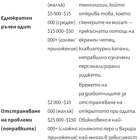
(малък)
технологии, който
$5 000–$15
открива това, което
Еднократен
000 (среден)
скенерите не могат —
ръчен одит
$15 000–$50
прекъснати потоци на
000+ (голям/
екранен четец,
приложение)
клавиатурни капани,
неправилно означени
персонализирани
уиджети.
Времето на
разработчиците за
$2 000–$10
отстраняване на
Отстраняване
000 (малък)
открытото при одита.
на проблеми
$25 000–$150
Обикновено е най-
(поправките)
000+ (сложно
голямото перо и варира
приложение)
най-много в зависимост