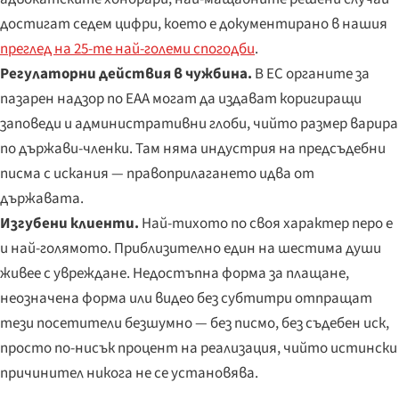
достигат седем цифри, което е документирано в нашия
преглед на 25-те най-големи спогодби
.
Регулаторни действия в чужбина.
В ЕС органите за
пазарен надзор по EAA могат да издават коригиращи
заповеди и административни глоби, чийто размер варира
по държави-членки. Там няма индустрия на предсъдебни
писма с искания — правоприлагането идва от
държавата.
Изгубени клиенти.
Най-тихото по своя характер перо е
и най-голямото. Приблизително един на шестима души
живее с увреждане. Недостъпна форма за плащане,
неозначена форма или видео без субтитри отпращат
тези посетители безшумно — без писмо, без съдебен иск,
просто по-нисък процент на реализация, чийто истински
причинител никога не се установява.