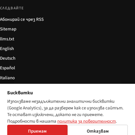
СЛЕДВАЙТЕ
Абонирай се чрез RSS
Sitemap
llms.txt
English
Deutsch
Español
Italiano
Български
Бисквитки
简体中文
Използваме незадължителни аналитични бисквитки
(Google Analytics), за да разберем как се използва сайтът.
Те остават изключени, докато не ги приемете.
Подробности в нашата
политика за поверителност
.
© 2026 Disability World. Всички права запазени.
Настройки за бисквитки
English
Приемам
Отказвам
Deutsch
Español
Italiano
Български
简体中文
Polski
Français
Nederlands