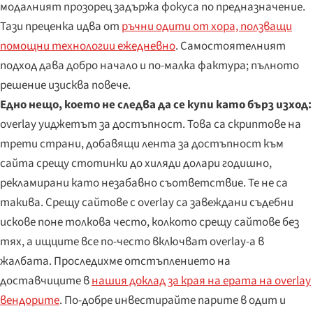
модалният прозорец задържа фокуса по предназначение.
Тази преценка идва от
ръчни одити от хора, ползващи
помощни технологии ежедневно
. Самостоятелният
подход дава добро начало и по-малка фактура; пълното
решение изисква повече.
Едно нещо, което не следва да се купи като бърз изход:
overlay уиджетът за достъпност. Това са скриптове на
трети страни, добавящи лента за достъпност към
сайта срещу стотинки до хиляди долари годишно,
рекламирани като незабавно съответствие. Те не са
такива. Срещу сайтове с overlay са завеждани съдебни
искове поне толкова често, колкото срещу сайтове без
тях, а ищците все по-често включват overlay-а в
жалбата. Проследихме отстъплението на
доставчиците в
нашия доклад за края на ерата на overlay
вендорите
. По-добре инвестирайте парите в одит и