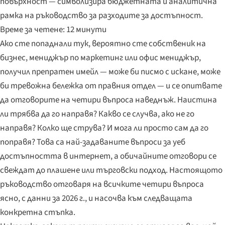
повърхност — символизира бюджетната и аналитична
рамка на ръководство за разходите за достъпност.
Времe за четене: 12 минути
Ако сте попаднали тук, вероятно сте собственик на
бизнес, мениджър по маркетинг или офис мениджър,
получил препратен имейл — може би писмо с искане, може
би тревожна бележка от правния отдел — и се опитвате
да отговорите на четири въпроса наведнъж. Наистина
ли трябва да го направя? Какво се случва, ако не го
направя? Колко ще струва? И мога ли просто сам да го
поправя? Това са най-задаваните въпроси за уеб
достъпността в интернет, а обичайните отговори се
свеждат до плашене или търговски подход. Настоящото
ръководство отговаря на всичките четири въпроса
ясно, с данни за 2026 г., и насочва към следващата
конкретна стъпка.