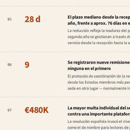
28 d
El plazo mediano desde la recep
05
año, frente a aprox. 76 días en 
La reducción refleja la madurez del 
segundo año se gestionan a través d
servicio desde la recepción hasta la 
9
Se registraron nueve remisione
06
ninguna en el primero
El protocolo de coordinación de la r
desde los Estados miembros más pequ
sede en otro lugar — normalmente I
€480K
La mayor multa individual del 
07
contra una importante plataform
La resolución española invocó el nive
como el de nombre para lectores de p