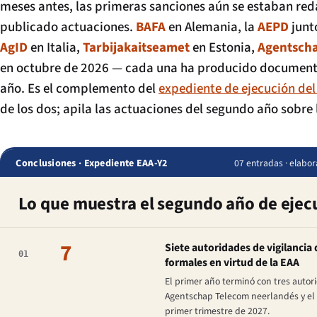
meses antes, las primeras sanciones aún se estaban red
publicado actuaciones.
BAFA
en Alemania, la
AEPD
junt
AgID
en Italia,
Tarbijakaitseamet
en Estonia,
Agentsch
en octubre de 2026 — cada una ha producido documentos
año. Es el complemento del
expediente de ejecución del
de los dos; apila las actuaciones del segundo año sobre 
Conclusiones · Expediente EAA-Y2
07 entradas · elabor
Lo que muestra el segundo año de ejec
7
Siete autoridades de vigilanci
01
formales en virtud de la EAA
El primer año terminó con tres autori
Agentschap Telecom neerlandés y el A
primer trimestre de 2027.