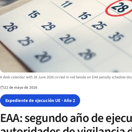
Image description:
A desk calendar with 28 June 2026 circled in red beside an EAA penalty schedule d
22 de mayo de 2026
Expediente de ejecución UE · Año 2
EAA: segundo año de ejecu
autoridades de vigilancia