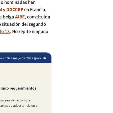
ado nominadas han
M
y
DGCCRF
en Francia,
ia belga
AIBE
, constituida
 situación del segundo
lo 13
. No repite ninguno
de 2026 a mayo de 2027 (parcial)
oras o requerimientos
kaitseamet estonio, el
artas de advertencia en el