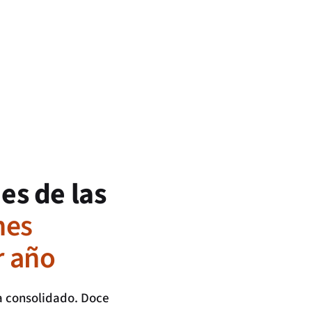
es de las
nes
r año
a consolidado. Doce