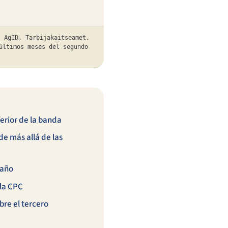
 AgID, Tarbijakaitseamet,
últimos meses del segundo
ferior de la banda
e más allá de las
 año
 la CPC
bre el tercero