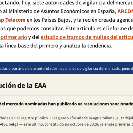
actando; hoy, siete autoridades de vigilancia del merc
o al Ministerio de Asuntos Económicos en España,
ARCO
ap Telecom
en los Países Bajos, y la recién creada agenc
 que podemos consultar. Este artículo es el informe de
 primer año
y del
estudio de tramos de multas del artícu
la línea base del primero y analiza la tendencia.
adas a partir de siete autoridades nacionales de vigilancia del mercado, junio 
ución de la EAA
a del mercado nominadas han publicado ya resoluciones sancionad
dades en el registro público. El segundo año añade la AgID italiana, el Tarbija
IBE belga — este último, constituido en octubre de 2026, ya emite primeras c