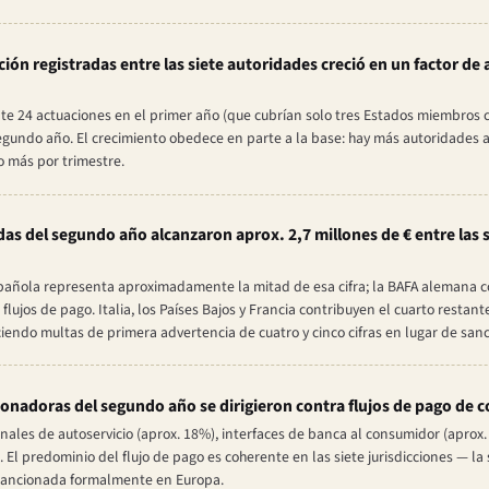
ción registradas entre las siete autoridades creció en un factor de 
 24 actuaciones en el primer año (que cubrían solo tres Estados miembros 
segundo año. El crecimiento obedece en parte a la base: hay más autoridades a
o más por trimestre.
s del segundo año alcanzaron aprox. 2,7 millones de € entre las s
spañola representa aproximadamente la mitad de esa cifra; la BAFA alemana c
ujos de pago. Italia, los Países Bajos y Francia contribuyen el cuarto restant
endo multas de primera advertencia de cuatro y cinco cifras en lugar de san
ionadoras del segundo año se dirigieron contra flujos de pago de 
nales de autoservicio (aprox. 18%), interfaces de banca al consumidor (aprox. 
. El predominio del flujo de pago es coherente en las siete jurisdicciones — 
 sancionada formalmente en Europa.