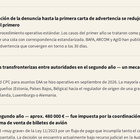
ción de la denuncia hasta la primera carta de advertencia se redujo
el primero
procedimiento operativo estándar. Los casos del primer año se trataron como p
e una cola con correspondencia estandarizada. BAFA, ARCOM y AgID han public
advertencia que convergen en torno a los 30 días.
s transfronterizas entre autoridades en el segundo año — un mec
ed CPC para asuntos EAA se hizo operativo en septiembre de 2026. La mayoría 
eños (Estonia, Países Bajos, Bélgica) hacia el regulador de origen de una g
rlanda, Luxemburgo o Alemania.
segundo año — aprox. 480 000 € — fue impuesta por la coordinació
a de venta de billetes de avión
l «muy grave» de la Ley 11/2023 por un flujo de pago que incumplía tanto el c
antalla. La decisión se encuentra actualmente bajo recurso judicial en la Aud