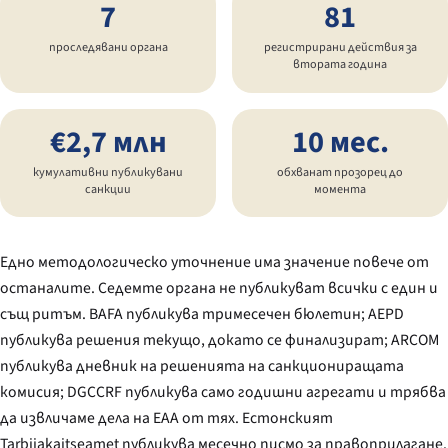
7
81
проследявани органа
регистрирани действия за
втората година
€2,7 млн
10 мес.
кумулативни публикувани
обхванат прозорец до
санкции
момента
Едно методологическо уточнение има значение повече от
останалите. Седемте органа не публикуват всички с един и
същ ритъм. BAFA публикува тримесечен бюлетин; AEPD
публикува решения текущо, докато се финализират; ARCOM
публикува дневник на решенията на санкциониращата
комисия; DGCCRF публикува само годишни агрегати и трябва
да извличаме дела на EAA от тях. Естонският
Tarbijakaitseamet
публикува месечно писмо за правоприлагане.