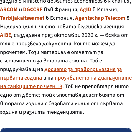
заедно с
Ministerio de Asuntos Económicos
в Испания,
ARCOM
и
DGCCRF
във Франция,
AgID
в Италия,
Tarbijakaitseamet
в Естония,
Agentschap Telecom
в
Нидерландия и чисто новата белгийска агенция
AIBE
, създадена през октомври 2026 г. — всяка от
тях е произвела документи, които можем да
прочетем. Този материал е отчетът за
състоянието за втората година. Той е
придружаващ на
досието за правоприлагане за
първата година
и на
проучването на диапазоните
на санкциите по член 13
. Той не преповтаря нито
едно от двете; той съпоставя действията от
втората година с базовата линия от първата
година и разчита тенденцията.