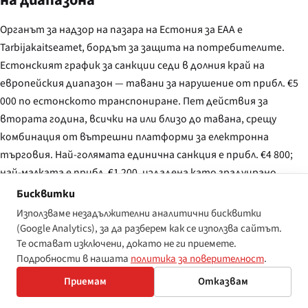
на диапазона
Органът за надзор на пазара на Естония за EAA е
Tarbijakaitseamet
, бордът за защита на потребителите.
Естонският график за санкции седи в долния край на
европейския диапазон — тавани за нарушение от прибл. €5
000 по естонското транспониране. Пет действия за
втората година, всички на или близо до тавана, срещу
комбинация от вътрешни платформи за електронна
търговия. Най-голямата единична санкция е прибл. €4 800;
най-малката е прибл. €1 200, издадена като градуирано
първо предупреждение по естонския кодекс за
Бисквитки
административно производство.
Използваме незадължителни аналитични бисквитки
(Google Analytics), за да разберем как се използва сайтът.
Това, което прави Естония интересна, не са заглавните
Те остават изключени, докато не ги приемете.
стойности — те са с порядък под Испания и Германия — а
Подробности в нашата
политика за поверителност
.
бързината. Медианният интервал на
Tarbijakaitseamet
от
Приемам
Отказвам
жалба до предупреждение е четиринадесет дни, половината