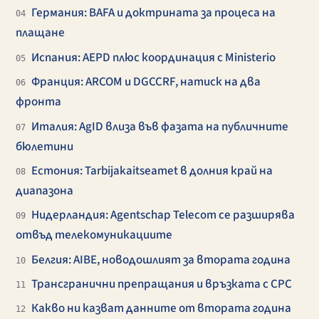
Германия: BAFA и доктрината за процеса на
04
плащане
Испания: AEPD плюс координация с Ministerio
05
Франция: ARCOM и DGCCRF, натиск на два
06
фронта
Италия: AgID влиза във фазата на публичните
07
бюлетини
Естония: Tarbijakaitseamet в долния край на
08
диапазона
Нидерландия: Agentschap Telecom се разширява
09
отвъд телекомуникациите
Белгия: AIBE, новодошлият за втората година
10
Трансгранични препращания и връзката с CPC
11
Какво ни казват данните от втората година
12