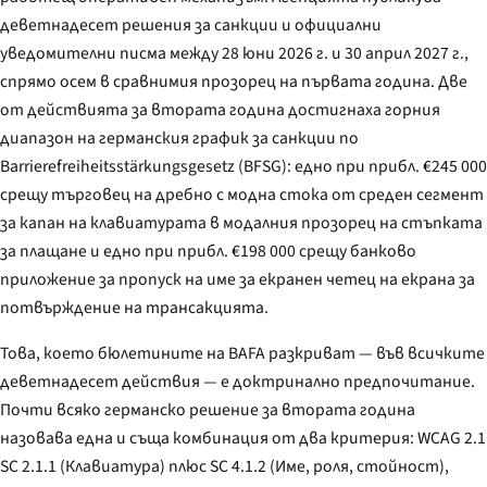
деветнадесет решения за санкции и официални
уведомителни писма между 28 юни 2026 г. и 30 април 2027 г.,
спрямо осем в сравнимия прозорец на първата година. Две
от действията за втората година достигнаха горния
диапазон на германския график за санкции по
Barrierefreiheitsstärkungsgesetz
(BFSG): едно при прибл. €245 000
срещу търговец на дребно с модна стока от среден сегмент
за капан на клавиатурата в модалния прозорец на стъпката
за плащане и едно при прибл. €198 000 срещу банково
приложение за пропуск на име за екранен четец на екрана за
потвърждение на трансакцията.
Това, което бюлетините на BAFA разкриват — във всичките
деветнадесет действия — е доктринално предпочитание.
Почти всяко германско решение за втората година
назовава една и съща комбинация от два критерия: WCAG 2.1
SC 2.1.1 (Клавиатура) плюс SC 4.1.2 (Име, роля, стойност),