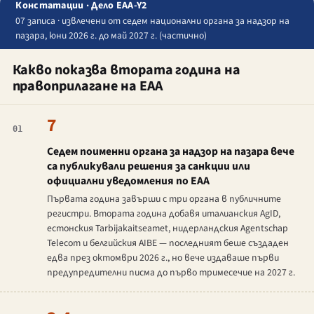
Констатации · Дело EAA-Y2
07 записа · извлечени от седем национални органа за надзор на
пазара, юни 2026 г. до май 2027 г. (частично)
Какво показва втората година на
правоприлагане на EAA
7
01
Седем поименни органа за надзор на пазара вече
са публикували решения за санкции или
официални уведомления по EAA
Първата година завърши с три органа в публичните
регистри. Втората година добавя италианския AgID,
естонския
Tarbijakaitseamet
, нидерландския
Agentschap
Telecom
и белгийския AIBE — последният беше създаден
едва през октомври 2026 г., но вече издаваше първи
предупредителни писма до първо тримесечие на 2027 г.