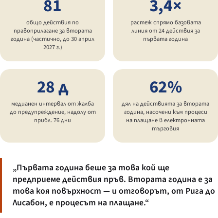
81
3,4×
общо действия по
растеж спрямо базовата
правоприлагане за втората
линия от 24 действия за
година (частично, до 30 април
първата година
2027 г.)
28 д
62%
медианен интервал от жалба
дял на действията за втората
до предупреждение, надолу от
година, насочени към процеси
прибл. 76 дни
на плащане в електронната
търговия
„Първата година беше за това кой ще
предприеме действия пръв. Втората година е за
това коя повърхност — и отговорът, от Рига до
Лисабон, е процесът на плащане.“