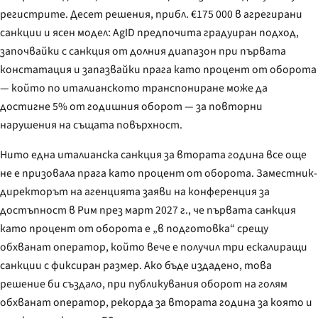
регистрите. Десет решения, прибл. €175 000 в агрегирани
санкции и ясен модел: AgID предпочита градуиран подход,
започвайки с санкция от долния диапазон при първата
констатация и запазвайки прага като процент от оборота
— който по италианското транспониране може да
достигне 5% от годишния оборот — за повторни
нарушения на същата повърхност.
Нито една италианска санкция за втората година все още
не е призовала прага като процент от оборота. Заместник-
директорът на агенцията заяви на конференция за
достъпност в Рим през март 2027 г., че първата санкция
като процент от оборота е „в подготовка“ срещу
обхванат оператор, който вече е получил три ескалиращи
санкции с фиксиран размер. Ако бъде издадено, това
решение би създало, при публикувания оборот на голям
обхванат оператор, рекорда за втората година за която и