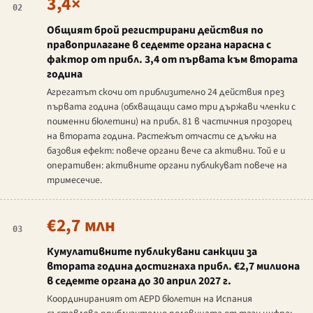
3,4×
02
Общият брой регистрирани действия по
правоприлагане в седемте органа нарасна с
фактор от прибл. 3,4 от първата към втората
година
Агрегатът скочи от приблизително 24 действия през
първата година (обхващащи само три държави членки с
поименни бюлетини) на прибл. 81 в частичния прозорец
на втората година. Растежът отчасти се дължи на
базовия ефект: повече органи вече са активни. Той е и
оперативен: активните органи публикуват повече на
тримесечие.
€2,7 млн
03
Кумулативните публикувани санкции за
втората година достигнаха прибл. €2,7 милиона
в седемте органа до 30 април 2027 г.
Координираният от AEPD бюлетин на Испания