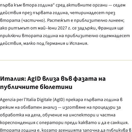
първа към втора година“ сред активните органи — седем
действия през първата година, четиринадесет през
втората (частично). Растежът е приблизително линеен;
ако ритъмът от май–юни 2027 г. се задържи, Франция ще
приключи втората година на приблизително седемнадесет
действия, малко под Германия и Испания.
Италия: AgID влиза във фазата на
публичните бюлетини
Agenzia per l’Italia Digitale
(AgID) прекара първата година в
режим на обхватен анализ — изготвяне на процедури за
обработка на дела, обучение на инспектори и частна
кореспонденция с оператори преди каквато и да е санкция.
Втората година е, когато агенцията започна да публикува в