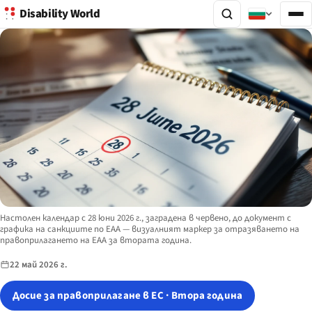
Disability World
Image description:
Настолен календар с 28 юни 2026 г., заградена в червено, до документ с
графика на санкциите по EAA — визуалният маркер за отразяването на
правоприлагането на EAA за втората година.
22 май 2026 г.
Досие за правоприлагане в ЕС · Втора година