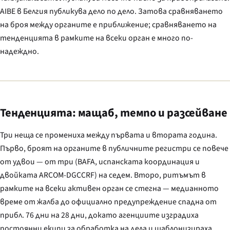
AIBE в Белгия публикува дело по дело. Затова сравняването
на броя между органите е приближение; сравняването на
тенденцията в рамките на всеки орган е много по-
надеждно.
Тенденцията: мащаб, темпо и разсейване
Три неща се промениха между първата и втората година.
Първо, броят на органите в публичните регистри се повече
от удвои — от три (BAFA, испанската координация и
двойката ARCOM-DGCCRF) на седем. Второ, ритъмът в
рамките на всеки активен орган се стегна — медианното
време от жалба до официално предупреждение спадна от
прибл. 76 дни на 28 дни, докато агенциите изградиха
постоянни екипи за обработка на дела и шаблонизираха