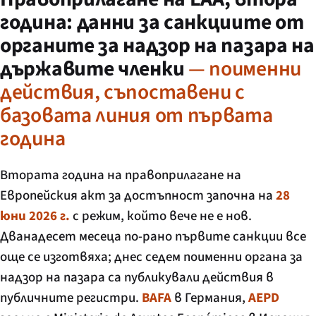
година: данни за санкциите от
органите за надзор на пазара на
държавите членки
— поименни
действия, съпоставени с
базовата линия от първата
година
Втората година на правоприлагане на
Европейския акт за достъпност започна на
28
юни 2026 г.
с режим, който вече не е нов.
Дванадесет месеца по-рано първите санкции все
още се изготвяха; днес седем поименни органа за
надзор на пазара са публикували действия в
публичните регистри.
BAFA
в Германия,
AEPD