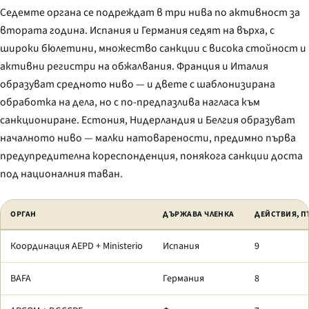
Седемте органа се подреждат в три нива по активност за
втората година. Испания и Германия седят на върха, с
широки бюлетини, множество санкции с висока стойност и
активни регистри на обжалвания. Франция и Италия
образуват средното ниво — и двете с шаблонизирана
обработка на дела, но с по-предпазлива нагласа към
санкциониране. Естония, Нидерландия и Белгия образуват
началното ниво — малки натоварености, предимно първа
предупредителна кореспонденция, понякога санкции доста
под националния таван.
ОРГАН
ДЪРЖАВА ЧЛЕНКА
ДЕЙСТВИЯ, П
Координация AEPD + Ministerio
Испания
9
BAFA
Германия
8