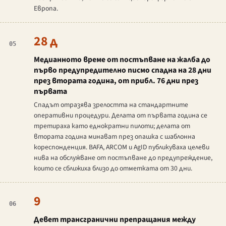
Европа.
28 д
05
Медианното време от постъпване на жалба до
първо предупредително писмо спадна на 28 дни
през втората година, от прибл. 76 дни през
първата
Спадът отразява зрелостта на стандартните
оперативни процедури. Делата от първата година се
третираха като еднократни пилоти; делата от
втората година минават през опашка с шаблонна
кореспонденция. BAFA, ARCOM и AgID публикуваха целеви
нива на обслужване от постъпване до предупреждение,
които се сближиха близо до отметката от 30 дни.
9
06
Девет трансгранични препращания между