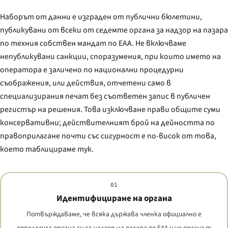
Наборът от данни е изграден от публични бюлетини,
публикувани от всеки от седемте органа за надзор на пазара
по техния собствен мандат по EAA. Не включваме
непубликувани санкции, споразумения, при които името на
оператора е заличено по национални процедурни
съображения, или действия, отчетени само в
специализирания печат без съответен запис в публичен
регистър на решения. Това изключване прави общите суми
консервативни; действителният брой на дейността по
правоприлагане почти със сигурност е по-висок от това,
което таблицираме тук.
01
Идентифициране на органа
Потвърждаваме, че всяка държава членка официално е
определила органа си за надзор на пазара по EAA и че органът