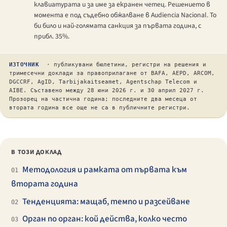
клавиатурата и за име за екранен четец. Решението в
момента е под съдебно обжалване в
Audiencia Nacional
. То
би било и най-голямата санкция за първата година, с
прибл. 35%.
ИЗТОЧНИК
· публикувани бюлетини, регистри на решения и
тримесечни доклади за правоприлагане от BAFA, AEPD, ARCOM,
DGCCRF, AgID,
Tarbijakaitseamet
,
Agentschap Telecom
и
AIBE. Съставено между 28 юни 2026 г. и 30 април 2027 г.
Прозорец на частична година; последните два месеца от
втората година все още не са в публичните регистри.
В ТОЗИ ДОКЛАД
Методология и рамката от първата към
01
втората година
Тенденцията: мащаб, темпо и разсейване
02
Орган по орган: кой действа, колко често
03