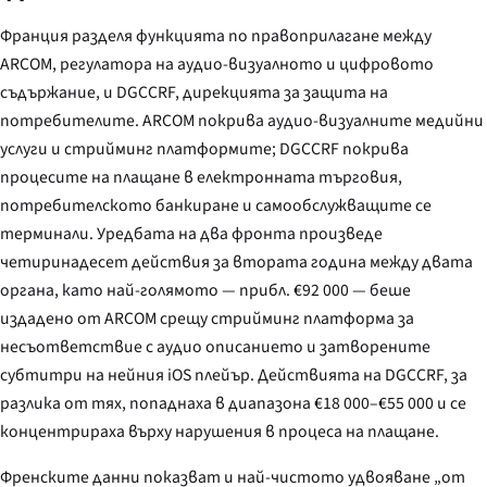
Франция разделя функцията по правоприлагане между
ARCOM, регулатора на аудио-визуалното и цифровото
съдържание, и DGCCRF, дирекцията за защита на
потребителите. ARCOM покрива аудио-визуалните медийни
услуги и стрийминг платформите; DGCCRF покрива
процесите на плащане в електронната търговия,
потребителското банкиране и самообслужващите се
терминали. Уредбата на два фронта произведе
четиринадесет действия за втората година между двата
органа, като най-голямото — прибл. €92 000 — беше
издадено от ARCOM срещу стрийминг платформа за
несъответствие с аудио описанието и затворените
субтитри на нейния iOS плейър. Действията на DGCCRF, за
разлика от тях, попаднаха в диапазона €18 000–€55 000 и се
концентрираха върху нарушения в процеса на плащане.
Френските данни показват и най-чистото удвояване „от