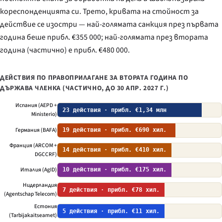
кореспонденцията си. Трето, кривата на стойност за
действие се изостри — най-голямата санкция през първата
година беше прибл. €355 000; най-голямата през втората
година (частично) е прибл. €480 000.
ДЕЙСТВИЯ ПО ПРАВОПРИЛАГАНЕ ЗА ВТОРАТА ГОДИНА ПО
ДЪРЖАВА ЧЛЕНКА (ЧАСТИЧНО, ДО 30 АПР. 2027 Г.)
Испания (AEPD +
23 действия · прибл. €1,34 млн
Ministerio)
Германия (BAFA)
19 действия · прибл. €690 хил.
Франция (ARCOM +
14 действия · прибл. €410 хил.
DGCCRF)
Италия (AgID)
10 действия · прибл. €175 хил.
Нидерландия
7 действия · прибл. €78 хил.
(Agentschap Telecom)
Естония
5 действия · прибл. €11 хил.
(Tarbijakaitseamet)