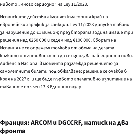
нивото „много сериозно“ на
Ley 11/2023
.
Испанските действия клонят към горния край на
европейския график за санкции.
Ley 11/2023
допуска тавани
за нарушение до €1 милион; през втората година имаше три
решения над €250 000 и седем над €100 000. Сборът на
Испания не се определя толкова от обема на делата,
колкото от готовността да се използва най-горното ниво.
Audiencia Nacional
в момента разглежда решението за
самолетните билети под обжалване; решение се очаква в
края на 2027 г. и ще бъде първото апелативно изпитание на
таваните по член 13 в Единния пазар.
Франция: ARCOM и DGCCRF, натиск на два
фронта