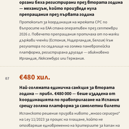
органи бяха регистрирани през втората година
— механизъм, който произведе нула
препращания през първата година
Протоколът за координация на мрежата CPC по
въпросите на EAA стана оперативен през септември
2026 г. Повечето препращания протичаха от по-малки
държави членки (Естония, Нидерландия, Белгия) към
регулатора по седалище на голяма паневропейска
платформа, регистрирана другаде — обикновено
Ирландия, Люксембург или Германия.
€480 хил.
07
Най-голямата единична санкция за втората
година — прибл. €480 000 — беше издадена от
координацията по правоприлагане на Испания
срещу голяма платформа за самолетни билети
Испанското решение призова нивото „много сериозно“
на
Ley 11/2023
за процес на плащане, който не
отговаряше едновременно на критериите за капан на