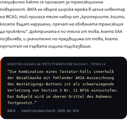
специфично както се прилагат за трансакционна
повърхност. BAFA не хвърля широка мрежа в целия инвентар
на WCAG; той прилага тесен набор от „критериите, които,
когато бъдат нарушени, пречат на обхваната трансакция
да приключи“. Доктрината е по-тясна от това, което EAA
позволява, и значително по-предвидима от това, което
прочитът на първата година подсказваше.
БЮЛЕТИН НА BAFA ЗА ТРЕТО ТРИМЕСЕЧИЕ НА 2026 Г., ТОЧКА 14
”Die Kombination eines Tastatur-Falls innerhalb
der Bezahlmaske mit fehlender ARIA-Auszeichnung
des Bestätigungs-Buttons ist als schwerwiegende
Verletzung von Section 3 Nr. 11 BFSG einzustufen.
Das Bußgeld wird im oberen Drittel des Rahmens
festgesetzt.”
BAFA ·
Sanktionsbescheid
2026-Q3-014