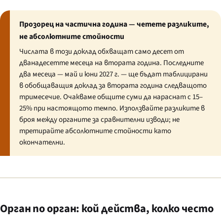
Прозорец на частична година — четете разликите,
не абсолютните стойности
Числата в този доклад обхващат само десет от
дванадесетте месеца на втората година. Последните
два месеца — май и юни 2027 г. — ще бъдат таблицирани
в обобщаващия доклад за втората година следващото
тримесечие. Очакваме общите суми да нараснат с 15–
25% при настоящото темпо. Използвайте разликите в
броя между органите за сравнителни изводи; не
третирайте абсолютните стойности като
окончателни.
Орган по орган: кой действа, колко често