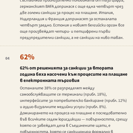
съставлява приблизително половината от тази цифра;
германският BAFA допринася с още една четвърт чрез
две големи санкции за процес на плащане. Италия,
Нидерландия и Франция допринасят за останалата
четвърт заедно. Естония и новият белгийски орган все
още произвеждат четири- и петцифрени първи
предупредителни санкции, а не санкции на ниво таван.
62%
04
62% от решенията за санкции за втората
година бяха насочени към процесите на плащане
в електронната търговия
Останалите 38% се разпределят между
самообслужващите се терминали (прибл. 18%),
интерфейсите за потребителско банкиране (прибл. 12%)
и аудио-визуалните медийни услуги (прибл. 8%).
Доминирането на процеса на плащане е последователно
във всичките седем юрисдикции — повърхността, срещу
която се завеждат дела в Съединените щати, е
повърхността, която се санкционира формално в