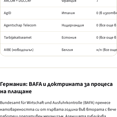
ARCOM + DGCCRF
Франция
7
AgID
Италия
0 (в изготв
Agentschap Telecom
Нидерландия
0 (все още 
Tarbijakaitseamet
Естония
0 (все още 
AIBE (новодошъл)
Белгия
н/п (все ощ
Германия: BAFA и доктрината за процеса
на плащане
Bundesamt für Wirtschaft und Ausfuhrkontrolle
(BAFA) пренесе
натовареността си от първата година във втората с вече
работещ оперативен механизъм. Агенцията публикува