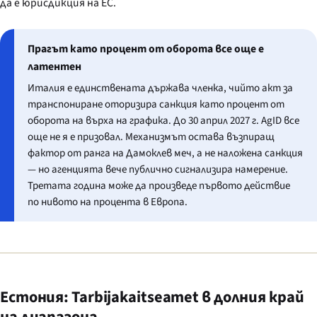
да е юрисдикция на ЕС.
Прагът като процент от оборота все още е
латентен
Италия е единствената държава членка, чийто акт за
транспониране оторизира санкция като процент от
оборота на върха на графика. До 30 април 2027 г. AgID все
още не я е призовал. Механизмът остава възпиращ
фактор от ранга на Дамоклев меч, а не наложена санкция
— но агенцията вече публично сигнализира намерение.
Третата година може да произведе първото действие
по нивото на процента в Европа.
Естония: Tarbijakaitseamet в долния край