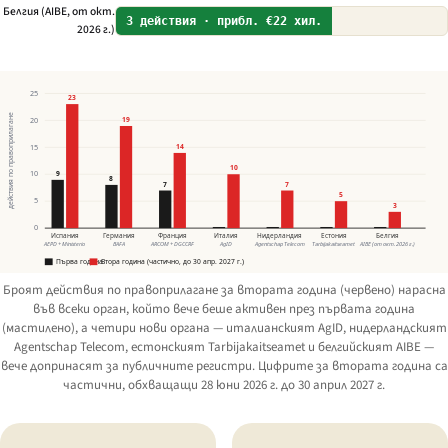
Белгия (AIBE, от окт.
3 действия · прибл. €22 хил.
2026 г.)
25
23
действия по правоприлагане
20
19
15
14
10
10
9
8
7
7
5
5
3
0
Испания
Германия
Франция
Италия
Нидерландия
Естония
Белгия
AEPD + Ministerio
BAFA
ARCOM + DGCCRF
AgID
Agentschap Telecom
Tarbijakaitseamet
AIBE (от окт. 2026 г.)
Първа година
Втора година (частично, до 30 апр. 2027 г.)
Броят действия по правоприлагане за втората година (червено) нарасна
във всеки орган, който вече беше активен през първата година
(мастилено), а четири нови органа — италианският AgID, нидерландският
Agentschap Telecom
, естонският
Tarbijakaitseamet
и белгийският AIBE —
вече допринасят за публичните регистри. Цифрите за втората година са
частични, обхващащи 28 юни 2026 г. до 30 април 2027 г.