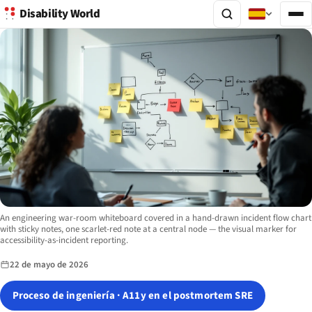
Disability World
Image description:
An engineering war-room whiteboard covered in a hand-drawn incident flow chart
with sticky notes, one scarlet-red note at a central node — the visual marker for
accessibility-as-incident reporting.
22 de mayo de 2026
Proceso de ingeniería · A11y en el postmortem SRE