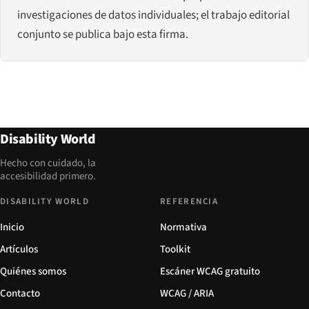
investigaciones de datos individuales; el trabajo editorial
conjunto se publica bajo esta firma.
Disability World
Hecho con cuidado, la
accesibilidad primero.
DISABILITY WORLD
REFERENCIA
Inicio
Normativa
Artículos
Toolkit
Quiénes somos
Escáner WCAG gratuito
Contacto
WCAG / ARIA