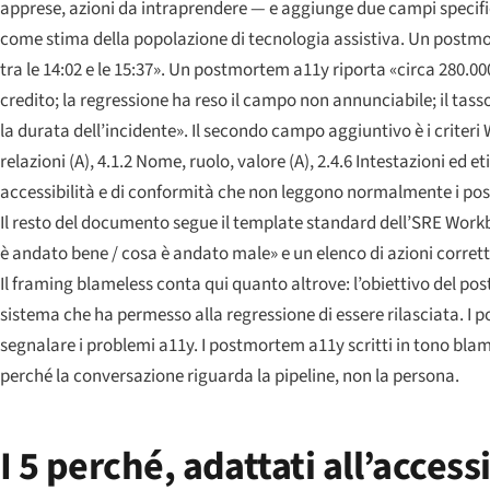
apprese, azioni da intraprendere — e aggiunge due campi specifici
come stima della popolazione di tecnologia assistiva. Un postmor
tra le 14:02 e le 15:37». Un postmortem a11y riporta «circa 280.
credito; la regressione ha reso il campo non annunciabile; il tasso
la durata dell’incidente». Il secondo campo aggiuntivo è i criteri 
relazioni (A), 4.1.2 Nome, ruolo, valore (A), 2.4.6 Intestazioni ed 
accessibilità e di conformità che non leggono normalmente i p
Il resto del documento segue il template standard dell’SRE Workb
è andato bene / cosa è andato male» e un elenco di azioni corret
Il framing blameless conta qui quanto altrove: l’obiettivo del pos
sistema che ha permesso alla regressione di essere rilasciata. I
segnalare i problemi a11y. I postmortem a11y scritti in tono bla
perché la conversazione riguarda la pipeline, non la persona.
I 5 perché, adattati all’accessi