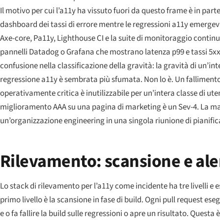
Il motivo per cui l’a11y ha vissuto fuori da questo frame è in part
dashboard dei tassi di errore mentre le regressioni a11y emergev
Axe-core, Pa11y, Lighthouse CI e la suite di monitoraggio continuo
pannelli Datadog o Grafana che mostrano latenza p99 e tassi 5xx. I
confusione nella classificazione della gravità: la gravità di un’in
regressione a11y è sembrata più sfumata. Non lo è. Un fallimento
operativamente critica è inutilizzabile per un’intera classe di u
miglioramento AAA su una pagina di marketing è un Sev-4. La mat
un’organizzazione engineering in una singola riunione di pianific
Rilevamento: scansione e ale
Lo stack di rilevamento per l’a11y come incidente ha tre livelli e esi
primo livello è la scansione in fase di build. Ogni pull request e
e o fa fallire la build sulle regressioni o apre un risultato. Questa