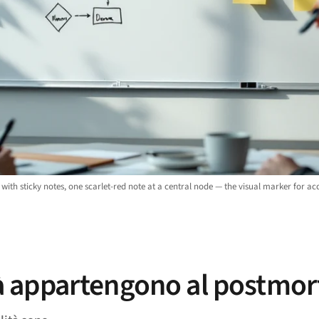
 sticky notes, one scarlet-red note at a central node — the visual marker for acces
lità appartengono al postm