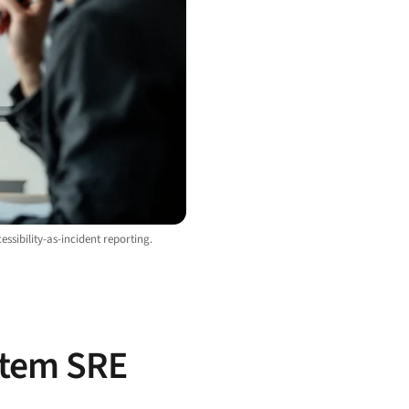
sibility-as-incident reporting.
ortem SRE