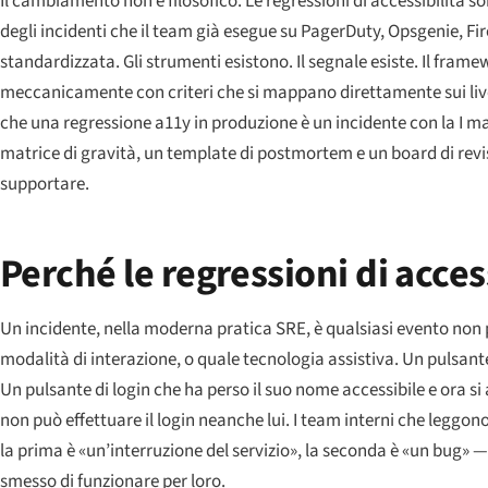
Il cambiamento non è filosofico. Le regressioni di accessibilità s
degli incidenti che il team già esegue su PagerDuty, Opsgenie, Fi
standardizzata. Gli strumenti esistono. Il segnale esiste. Il fra
meccanicamente con criteri che si mappano direttamente sui livell
che una regressione a11y in produzione è un incidente con la I 
matrice di gravità, un template di postmortem e un board di revisi
supportare.
Perché le regressioni di access
Un incidente, nella moderna pratica SRE, è qualsiasi evento non pia
modalità di interazione, o quale tecnologia assistiva. Un pulsante 
Un pulsante di login che ha perso il suo nome accessibile e ora 
non può effettuare il login neanche lui. I team interni che legg
la prima è «un’interruzione del servizio», la seconda è «un bug» 
smesso di funzionare per loro.