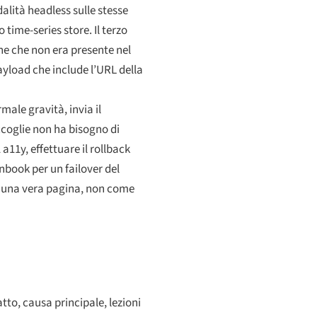
alità headless sulle stesse
 time-series store. Il terzo
one che non era presente nel
yload che include l’URL della
ale gravità, invia il
ccoglie non ha bisogno di
a11y, effettuare il rollback
unbook per un failover del
ome una vera pagina, non come
to, causa principale, lezioni