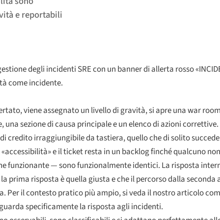
lità sono
vità e reportabili
tione degli incidenti SRE con un banner di allerta rosso «INCID
ità come incidente.
rtato, viene assegnato un livello di gravità, si apre una war roo
na sezione di causa principale e un elenco di azioni correttive.
i credito irraggiungibile da tastiera, quello che di solito succed
«accessibilità» e il ticket resta in un backlog finché qualcuno non
one funzionante — sono funzionalmente identici. La risposta inter
la prima risposta è quella giusta e che il percorso dalla seconda a
 Per il contesto pratico più ampio, si veda il nostro articolo c
iguarda specificamente la risposta agli incidenti.