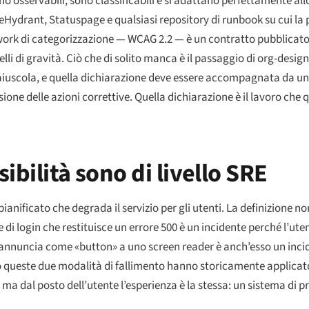
ono osservabili, sono classificabili e si adattano perfettamente al
reHydrant, Statuspage e qualsiasi repository di runbook su cui la 
mework di categorizzazione — WCAG 2.2 — è un contratto pubblicato
i di gravità. Ciò che di solito manca è il passaggio di org-desig
maiuscola, e quella dichiarazione deve essere accompagnata da un
one delle azioni correttive. Quella dichiarazione è il lavoro che 
ibilità sono di livello SRE
nificato che degrada il servizio per gli utenti. La definizione non
di login che restituisce un errore 500 è un incidente perché l’uten
si annuncia come «button» a uno screen reader è anch’esso un inci
ono queste due modalità di fallimento hanno storicamente applica
— ma dal posto dell’utente l’esperienza è la stessa: un sistema di