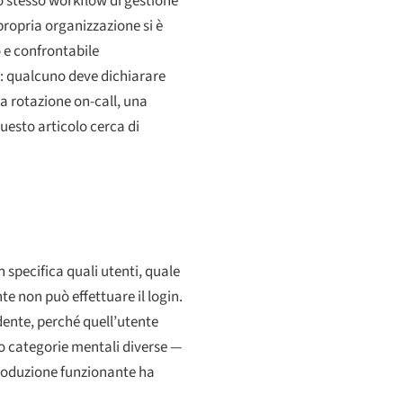
lo stesso workflow di gestione
propria organizzazione si è
 e confrontabile
n: qualcuno deve dichiarare
a rotazione on-call, una
questo articolo cerca di
 specifica quali utenti, quale
te non può effettuare il login.
dente, perché quell’utente
to categorie mentali diverse —
 produzione funzionante ha