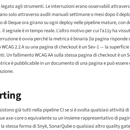
e legato agli strumenti. Le interruzioni erano osservabili attravers
ano solo attraverso audit manuali settimane o mesi dopo il deplo
 di Deque ora girano su ogni deploy nelle pipeline mature, con del
l segnale è in tempo reale. L’altro motivo per cui l’a11y ha vissut
terruzione è ovvia perché la metrica è binaria (la pagina risponde 
 WCAG 2.2 A su una pagina di checkout è un Sev-1 — la superficie
tenti. Un fallimento WCAG AA sulla stessa pagina di checkout è un 
rice è pubblicabile in un documento di una pagina e può essere r
azione.
rting
stono già tutti nella pipeline CI se si è svolta qualsiasi attività di
segue axe-core o equivalente su un insieme rappresentativo di pagi
 è la stessa forma di Snyk, SonarQube o qualsiasi altro quality gate. 