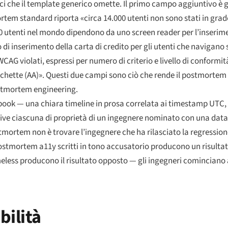
 che il template generico omette. Il primo campo aggiuntivo è gli
tem standard riporta «circa 14.000 utenti non sono stati in grad
000 utenti nel mondo dipendono da uno screen reader per l’inserim
 di inserimento della carta di credito per gli utenti che navigano 
WCAG violati, espressi per numero di criterio e livello di conformit
etichette (AA)». Questi due campi sono ciò che rende il postmortem l
ostmortem engineering.
ook — una chiara timeline in prosa correlata ai timestamp UTC, u
tive ciascuna di proprietà di un ingegnere nominato con una data 
tmortem non è trovare l’ingegnere che ha rilasciato la regressione
 postmortem a11y scritti in tono accusatorio producono un risulta
meless producono il risultato opposto — gli ingegneri cominciano
bilità