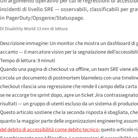
Un argomento operativo per cui le regressioni di accessibi
incidenti di livello SRE — osservabili, classificabili per gra
in PagerDuty/Opsgenie/Statuspage.
Di Disability World
·
13 min di lettura
Descrizione immagine: Un monitor che mostra un dashboard di ges
accanto — il marcatore visivo per la segnalazione dell’accessibil
Tempo di lettura: 9 minuti
Quando una pagina di checkout va offline, un team SRE viene alle
circola un documento di postmortem blameless con una timeline, u
checkout rilascia una regressione che rende il campo della carta d
se ne accorge tre sprint dopo, apre un ticket Jira contrassegnato 
risultati — un gruppo di utenti escluso da un sistema di produzi
Questo articolo sostiene che la seconda risposta è sbagliata, che 
quanto la maggior parte delle organizzazioni engineering assuma.
del debito di accessibilità come debito tecnico
; questo articolo r