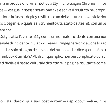
erra in produzione, un sintetico a11y — che esegue Chrome in mod
e — esegue la stessa scansione axe e scrive il risultato nel proprio
ansione in fase di deploy restituisce un delta — una nuova violazi
 Opsgenie, o qualsiasi strumento utilizzato dal team), con un pa
eenshot.
uty tratta l’evento a11y come un normale incidente con una norm
nale di incidente in Slack o Teams. L’ingegnere on-call che lo ra
ge — ha solo bisogno della voce del runbook che dice «per un Sev-1 
l runbook è un file YAML di cinque righe, non più complicato del r
e difficile è il passo culturale di trattare la pagina risultante c
ni standard di qualsiasi postmortem — riepilogo, timeline, impat