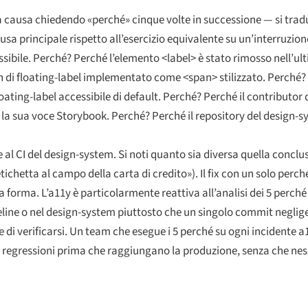
la causa chiedendo «perché» cinque volte in successione — si tra
ausa principale rispetto all’esercizio equivalente su un’interruzio
ssibile. Perché? Perché l’elemento <label> è stato rimosso nell’ult
ern di floating-label implementato come <span> stilizzato. Perché
oating-label accessibile di default. Perché? Perché il contributor
a sua voce Storybook. Perché? Perché il repository del design-sy
al CI del design-system. Si noti quanto sia diversa quella conclus
ichetta al campo della carta di credito»). Il fix con un solo perché
a forma. L’a11y è particolarmente reattiva all’analisi dei 5 perch
eline o nel design-system piuttosto che un singolo commit neglige
te di verificarsi. Un team che esegue i 5 perché su ogni incidente a
e regressioni prima che raggiungano la produzione, senza che ne