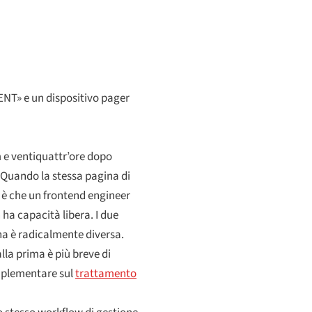
ENT» e un dispositivo pager
m e ventiquattr’ore dopo
 Quando la stessa pagina di
e è che un frontend engineer
 ha capacità libera. I due
na è radicalmente diversa.
lla prima è più breve di
omplementare sul
trattamento