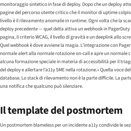
monitoraggio sintetico in fase di deploy. Dopo che un deploy att
pagine del percorso utente critico che il monitor di uptime colpisc
livello è il rilevamento anomalie in runtime. Ogni volta che la sc
deploy precedente — quel delta attiva un webhook in PagerDuty (o
pagina, il criterio WCAG, il livello di gravità e un deeplink allo scr
Quel webhook è dove avviene la magia. L’integrazione con PagerD
normale alert alla normale rotazione on-call e apre un normale ca
alcuna formazione speciale in materia di accessibilità per il tria
del deploy e allertare l’a11y SME nella rotazione.» Quella voce de
database. Lo stack di rilevamento non è la parte difficile. La part
una notifica che qualcuno può silenziare.
Il template del postmortem
Un postmortem blameless per un incidente a11y condivide le sezio