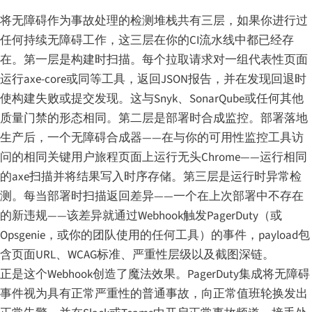
将无障碍作为事故处理的检测堆栈共有三层，如果你进行过
任何持续无障碍工作，这三层在你的CI流水线中都已经存
在。第一层是构建时扫描。每个拉取请求对一组代表性页面
运行axe-core或同等工具，返回JSON报告，并在发现回退时
使构建失败或提交发现。这与Snyk、SonarQube或任何其他
质量门禁的形态相同。第二层是部署时合成监控。部署落地
生产后，一个无障碍合成器——在与你的可用性监控工具访
问的相同关键用户旅程页面上运行无头Chrome——运行相同
的axe扫描并将结果写入时序存储。第三层是运行时异常检
测。每当部署时扫描返回差异——一个在上次部署中不存在
的新违规——该差异就通过Webhook触发PagerDuty（或
Opsgenie，或你的团队使用的任何工具）的事件，payload包
含页面URL、WCAG标准、严重性层级以及截图深链。
正是这个Webhook创造了魔法效果。PagerDuty集成将无障碍
事件视为具有正常严重性的普通事故，向正常值班轮换发出