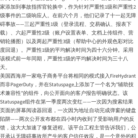
家添加到事故指挥官轮换中，作为针对严重性1级和严重性2
级事件的二级响应人。在前六个月，他们记录了十一起无障
碍事故——三起严重性1级（登录流程、交易确认、报表下
载）、六起严重性2级（账户设置表单、文档上传组件、营
销轮播图）以及两起严重性3级（帮助中心的外观色彩对比
度回退）。严重性1级的平均解决时间为四十六分钟。采用
该模式前一年同期，严重性1级的平均解决时间为三十八
天。
美国西海岸一家电子商务平台将相同的模式接入FireHydrant
而非PagerDuty，并在Statuspage上添加了一个名为”辅助技
术兼容性”的组件，向公开面向的客户报告明确状态。该
Statuspage组件在第一季度两次变红——一次因为搜索结果
页面的屏幕阅读器回退，一次因为地址自动完成弹窗的键盘
陷阱——两次公开发布都在四小时内收到了受影响用户的反
馈，这大大加速了修复进程。该平台工程主管告诉我们，公
开承认无障碍事故所产生的客户信任效应，是一个意外的积