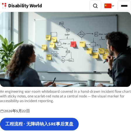
Disability World
Image description:
An engineering war-room whiteboard covered in a hand-drawn incident flow chart
with sticky notes, one scarlet-red note at a central node — the visual marker for
accessibility-as-incident reporting.
2026年5月22日
工程流程 · 无障碍纳入SRE事后复盘