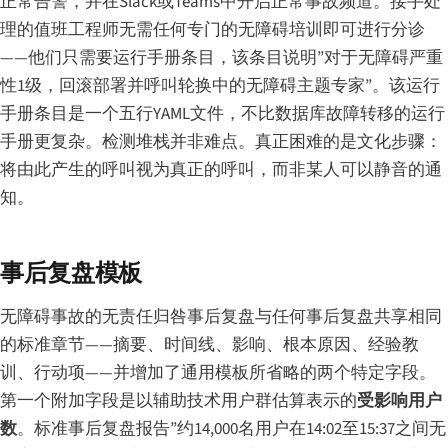
正常告警，并在Slack或Teams中开启正常事故频道。接手处
理的值班工程师无需任何专门的无障碍培训即可进行分诊
——他们只需要运行手册条目，该条目说明”对于无障碍严重
性1级，回滚部署并呼叫轮换中的无障碍主题专家”。该运行
手册条目是一个五行YAML文件，不比数据库故障转移的运行
手册更复杂。检测堆栈并非难点。真正困难的是文化步骤：
将由此产生的呼叫视为真正的呼叫，而非某人可以静音的通
知。
事后复盘模板
无障碍事故的无责任归咎事后复盘与任何事后复盘共享相同
的标准章节——摘要、时间线、影响、根本原因、经验教
训、行动项——并增加了通用模板所省略的两个特定字段。
第一个附加字段是以辅助技术用户群估算表示的
受影响用户
数
。标准事后复盘报告”约14,000名用户在14:02至15:37之间无