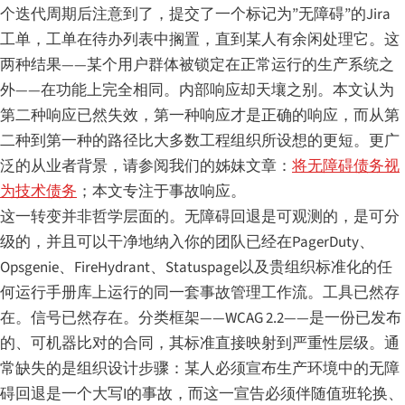
个迭代周期后注意到了，提交了一个标记为”无障碍”的Jira
工单，工单在待办列表中搁置，直到某人有余闲处理它。这
两种结果——某个用户群体被锁定在正常运行的生产系统之
外——在功能上完全相同。内部响应却天壤之别。本文认为
第二种响应已然失效，第一种响应才是正确的响应，而从第
二种到第一种的路径比大多数工程组织所设想的更短。更广
泛的从业者背景，请参阅我们的姊妹文章：
将无障碍债务视
为技术债务
；本文专注于事故响应。
这一转变并非哲学层面的。无障碍回退是可观测的，是可分
级的，并且可以干净地纳入你的团队已经在PagerDuty、
Opsgenie、FireHydrant、Statuspage以及贵组织标准化的任
何运行手册库上运行的同一套事故管理工作流。工具已然存
在。信号已然存在。分类框架——WCAG 2.2——是一份已发布
的、可机器比对的合同，其标准直接映射到严重性层级。通
常缺失的是组织设计步骤：某人必须宣布生产环境中的无障
碍回退是一个大写I的事故，而这一宣告必须伴随值班轮换、