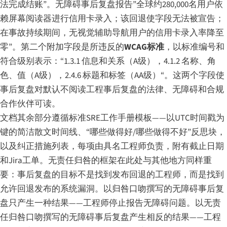
法完成结账”。无障碍事后复盘报告”全球约280,000名用户依
赖屏幕阅读器进行信用卡录入；该回退使字段无法被宣告；
在事故持续期间，无视觉辅助导航用户的信用卡录入率降至
零”。第二个附加字段是所违反的
WCAG标准
，以标准编号和
符合级别表示：“1.3.1 信息和关系（A级），4.1.2 名称、角
色、值（A级），2.4.6 标题和标签（AA级）“。这两个字段使
事后复盘对默认不阅读工程事后复盘的法律、无障碍和合规
合作伙伴可读。
文档其余部分遵循标准SRE工作手册模板——以UTC时间戳为
键的简洁散文时间线、“哪些做得好/哪些做得不好”反思块，
以及纠正措施列表，每项由具名工程师负责，附有截止日期
和Jira工单。无责任归咎的框架在此处与其他地方同样重
要：事后复盘的目标不是找到发布回退的工程师，而是找到
允许回退发布的系统漏洞。以归咎口吻撰写的无障碍事后复
盘只产生一种结果——工程师停止报告无障碍问题。以无责
任归咎口吻撰写的无障碍事后复盘产生相反的结果——工程