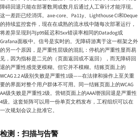
障碍回退只能在部署数周或数月后通过人工审计才能浮现。
这一差距已经消弭。axe-core、Pa11y、Lighthouse CI和Deque
的持续监控套件，现在在成熟的流水线中随每次部署运行，
将差异呈现到与p99延迟和5xx错误率相同的Datadog或
Grafana面板中。信号是实时的。无障碍游离于这一框架之外
的另一个原因，是严重性层级的混乱：停机的严重性显而易
见，因为指标是二元的（页面返回或不返回），而无障碍回
退的严重性感觉更模糊。但它并不模糊。结账页面上的
WCAG 2.2 A级别失败是严重性1级——在法律和操作上至关重
要的界面对整个用户群体不可用。同一结账页面上的WCAG
AA级失败是严重性2级。营销页面上的AAA增强回退是严重性
4级。这套矩阵可以用一份单页文档发布，工程组织可以在
一次规划会议上批准它。
检测：扫描与告警