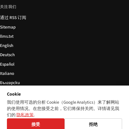
关注我们
通过 RSS 订阅
Sitemap
llms.txt
English
Deutsch
Español
Italiano
Български
简体中文
Cookie
我们使用可选的分析 Cookie（Google Analytics）来了解网站
的使用情况。在您接受之前，它们将保持关闭。详情请见我
们的
隐私政策
.
© 2026 Disability World. 版权所有。
Cookie 设置
English
接受
拒绝
Deutsch
Español
Italiano
Български
简体中文
Polski
Français
Nederlands
语