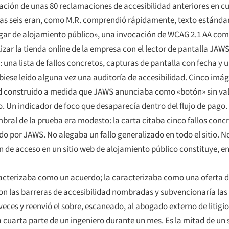
ación de unas 80 reclamaciones de accesibilidad anteriores en cu
as seis eran, como M.R. comprendió rápidamente, texto estándar
lugar de alojamiento público», una invocación de WCAG 2.1 AA co
zar la tienda online de la empresa con el lector de pantalla JAW
 una lista de fallos concretos, capturas de pantalla con fecha 
iese leído alguna vez una auditoría de accesibilidad. Cinco imág
dad construido a medida que JAWS anunciaba como «botón» sin val
o. Un indicador de foco que desaparecía dentro del flujo de pago
mbral de la prueba era modesto: la carta citaba cinco fallos conc
o por JAWS. No alegaba un fallo generalizado en todo el sitio. N
n de acceso en un sitio web de alojamiento público constituye, en
acterizaba como un acuerdo; la caracterizaba como una oferta de
on las barreras de accesibilidad nombradas y subvencionaría las
ces y reenvió el sobre, escaneado, al abogado externo de litigio
 cuarta parte de un ingeniero durante un mes. Es la mitad de un 