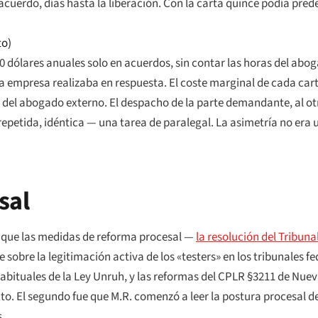
uerdo, días hasta la liberación. Con la carta quince podía pred
to)
 dólares anuales solo en acuerdos, sin contar las horas del abog
e la empresa realizaba en respuesta. El coste marginal de cada ca
 del abogado externo. El despacho de la parte demandante, al ot
, repetida, idéntica — una tarea de paralegal. La asimetría no era
sal
e que las medidas de reforma procesal —
la resolución del Tribun
e sobre la legitimación activa de los «testers» en los tribunales fe
es habituales de la Ley Unruh, y las reformas del CPLR §3211 de Nu
to. El segundo fue que M.R. comenzó a leer la postura procesal d
s.