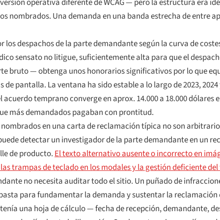
ersión operativa diferente de WCAG — pero la estructura era idé
retos nombrados. Una demanda en una banda estrecha de entre apr
r los despachos de la parte demandante según la curva de coste
ídico sensato no litigue, suficientemente alta para que el despa
orte bruto — obtenga unos honorarios significativos por lo que eq
s de pantalla. La ventana ha sido estable a lo largo de 2023, 2024
l acuerdo temprano converge en aprox. 14.000 a 18.000 dólares en 
da que más demandados pagaban con prontitud.
os nombrados en una carta de reclamación típica no son arbitrari
 puede detectar un investigador de la parte demandante en un re
alle de producto.
El texto alternativo ausente o incorrecto en im
 las trampas de teclado en los modales y la gestión deficiente del
dante no necesita auditar todo el sitio. Un puñado de infracci
basta para fundamentar la demanda y sustentar la reclamación 
e tenía una hoja de cálculo — fecha de recepción, demandante, de