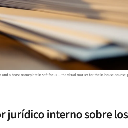
 and a brass nameplate in soft focus — the visual marker for the in-house-counsel p
or jurídico interno sobre los