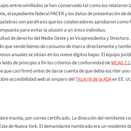
ajes entrecomillados se han conservado tal como los relataron la
e, el expediente federal PACER y los datos de presentación de de
s palabras son paráfrasis que los colaboradores aprobaron como f
ompuesto para evitar la alusión a un único individuo.
ultad de derecho del Medio Oeste y es Vicepresidenta y Directora
ado que vende bienes de consumo de marca directamente y tambi
sos anuales se sitúan en los nueve dígitos bajos. El equipo jurí
leído de principio a fin los criterios de conformidad de
WCAG 2.2
e que casi firmó antes de darse cuenta de que debía escribir uno 
s sobre accesibilidad web al amparo del
Título III de la ADA
en EE. UU
sobre manila, por correo certificado. La dirección del remitente 
o Este de Nueva York. El demandante nombrado era un residente d