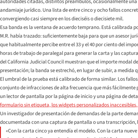
autoridades citadas, distintos preámbulos, ocasionalmente una v
andamiaje jurídico. Una lista de entre cinco y ocho fallos conc
convergiendo casi siempre en los dieciséis o diecisiete mil.
Esa banda es la ventana de acuerdo temprano. Está calibrada po
M.R. había trazado: suficientemente baja para que un asesor jur
que habitualmente percibe entre el 33 y el 40 por ciento del imp
horas de trabajo de paralegal para generar la carta y las captura
del California Judicial Council muestran que el importe modal de
presentación; la banda se estrechó, en lugar de subir, a medi
El umbral de la prueba está calibrado de forma similar. Los fall
conjunto de infracciones de alta frecuencia que más fácilmente
un lector de pantalla por la página de inicio y una página de det
formulario sin etiqueta, los widgets personalizados inaccesibles,
Un investigador de presentación de demandas de la parte deman
documentada con una captura de pantalla o una transcripción, 
«Con la carta cinco ya entendía el modelo. Con la carta nuev