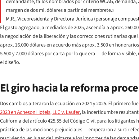
demandante, fallos nombrados por criterio WCAG, demanda, ac
margen de dos mil dólares a partir del membrete.»
M.R., Vicepresidenta y Directora Jurídica (personaje compues
El gasto agregado, a mediados de 2025, ascendía a aprox. 260.000
la negociación de la liberación y las correcciones rutinarias qu
aprox. 16.000 dólares en acuerdo más aprox. 3.500 en honorarios
5.500 y 7.000 dólares por carta por lo que era — de forma visible
el diseño.
El giro hacia la reforma proce
Dos cambios alteraron la ecuación en 2024 y 2025. El primero fu
2023 en
Acheson Hotels, LLC v. Laufer
, la incertidumbre resultant
California del artículo 425.55 del Código Civil para los litigant
práctica de las mociones prejudiciales — empezaron a surtir efec
resolviendo, en lugar de limitarse a los importes de las demanda