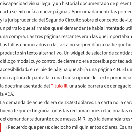
discapacidad visual legal y un historial documentado de present
carta se extendía a nueve páginas. Aproximadamente las primer
y la jurisprudencia del Segundo Circuito sobre el concepto de «
un párrafo que afirmaba que el demandante había intentado utili
una compra. Las tres páginas restantes eran las que importaban:
Los fallos enumerados en la carta no sorprendían a nadie que hub
producto sin texto alternativo. Un widget de selector de canti
diálogo modal cuyo control de cierre no era accesible por teclad
accesibilidad» en el pie de página que abría una página 404. El u
una captura de pantalla o una transcripción del texto pronunciad
la doctrina asentada del
Título III
, una sola barrera de denegació
la ADA.
La demanda de acuerdo era de 18.500 dólares. La carta no la car
buena fe que extinguiría todas las reclamaciones relacionadas c
del demandante durante doce meses. M.R. leyó la demanda tres ve
«Recuerdo que pensé: dieciocho mil quinientos dólares. Es una