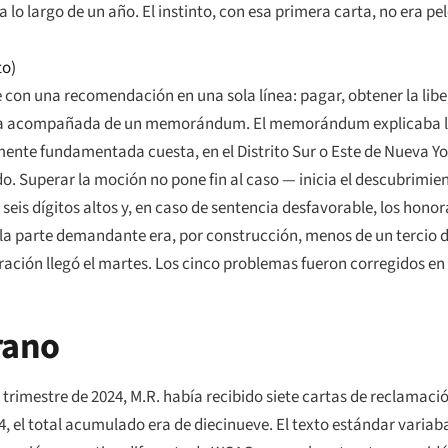
o largo de un año. El instinto, con esa primera carta, no era pel
to)
con una recomendación en una sola línea: pagar, obtener la liber
nía acompañada de un memorándum. El memorándum explicaba l
nte fundamentada cuesta, en el Distrito Sur o Este de Nueva Yor
do. Superar la moción no pone fin al caso — inicia el descubrimie
los seis dígitos altos y, en caso de sentencia desfavorable, los ho
 parte demandante era, por construcción, menos de un tercio de
ración llegó el martes. Los cinco problemas fueron corregidos en e
rano
do trimestre de 2024, M.R. había recibido siete cartas de reclama
24, el total acumulado era de diecinueve. El texto estándar varia