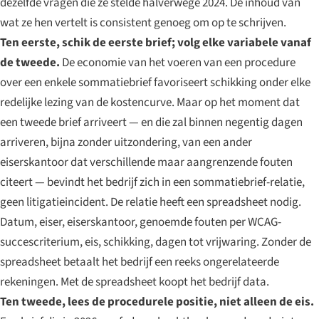
dezelfde vragen die ze stelde halverwege 2024. De inhoud van
wat ze hen vertelt is consistent genoeg om op te schrijven.
Ten eerste, schik de eerste brief; volg elke variabele vanaf
de tweede.
De economie van het voeren van een procedure
over een enkele sommatiebrief favoriseert schikking onder elke
redelijke lezing van de kostencurve. Maar op het moment dat
een tweede brief arriveert — en die zal binnen negentig dagen
arriveren, bijna zonder uitzondering, van een ander
eiserskantoor dat verschillende maar aangrenzende fouten
citeert — bevindt het bedrijf zich in een sommatiebrief-relatie,
geen litigatieincident. De relatie heeft een spreadsheet nodig.
Datum, eiser, eiserskantoor, genoemde fouten per WCAG-
succescriterium, eis, schikking, dagen tot vrijwaring. Zonder de
spreadsheet betaalt het bedrijf een reeks ongerelateerde
rekeningen. Met de spreadsheet koopt het bedrijf data.
Ten tweede, lees de procedurele positie, niet alleen de eis.