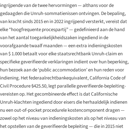
ingrijpende van de twee hervormingen — althans voor de
gedaagden die Unruh-sommatienissen ontvingen. De bepaling,
van kracht sinds 2015 en in 2022 ingrijpend versterkt, vereist dat
elke “hoogfrequente procespartij” — gedefinieerd aan de hand
van het aantal toegankelijkheidszaken ingediend in de
voorafgaande twaalf maanden — een extra indieningskosten
van $ 1.000 betaalt voor elke staatsrechtbank Unruh-claim en
specifieke geverifieerde verklaringen indient over hun beperking,
hun bezoek aan de ‘public accommodation’ en hun reden voor
indiening. Het federaalrechtbankequivalent, California Code of
Civil Procedure §425.50, legt parallelle geverifieerde-bepleiting-
vereisten op. Het gecombineerde effect is dat Californische
Unruh-klachten ingediend door eisers die herhaaldelijk indienen
nu een out-of-pocket procedurele kostencomponent dragen —
zowel op het niveau van indieningskosten als op het niveau van
het opstellen van de geverifieerde bepleiting — die in 2015 niet