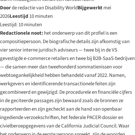
Door
de redactie van Disability World
Bijgewerkt
mei
2026
Leestijd
10 minuten
Leestijd: 10 minuten
Redactionele noot:
het onderwerp van dit profiel is een
compositiepersoon. De biografische details zijn afkomstig van
vier senior interne juridisch adviseurs — twee bij in de VS
gevestigde e-commerce retailers en twee bij B2B-SaaS-bedrijven
— die samen meer dan tweehonderd sommatienissen voor
webtoegankelijkheid hebben behandeld vanaf 2022. Namen,
werkgevers en identificerende transactionele feiten zijn
gecombineerd en gewijzigd. De procedurele en financiële cijfers
in de geciteerde passages zijn bewaard zoals de bronnen ze
rapporteerden en zijn gecheckt aan de hand van openbaar
ingediende verzoekschriften, het federale PACER-dossier en
civielberoepgegevens van de California Judicial Council. Waar
het onderwerp in de eerste persoon spreekt, zijn de woorden