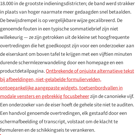
18.000 in de grootste indieningsdistricten; de band werd strakker
in plaats van hoger naarmate meer gedaagden snel betaalden.
De bewijsdrempel is op vergelijkbare wijze gecalibreerd. De
genoemde fouten in een typische sommatiebrief zijn niet
willekeurig — ze zijn getrokken uit de kleine set hoogfrequente
overtredingen die het goedkoopst zijn voor een onderzoeker aan
de eiserskant om boven tafel te krijgen met een vijftien minuten
durende schermlezerwandeling door een homepage en een
productdetailpagina.
Ontbrekende of onjuiste alternatieve tekst
bij afbeeldingen, niet-gelabelde formuliervelden,
ontoegankelijke aangepaste widgets, toetsenbordvallen in
modale vensters en gebrekkig focusbeheer
zijn de canonieke vijf.
Een onderzoeker van de eiser hoeft de gehele site niet te auditen.
Een handvol genoemde overtredingen, elk gestaafd door een
schermafbeelding of transcript, volstaat om de klacht te
formuleren en de schikkingseis te verankeren.