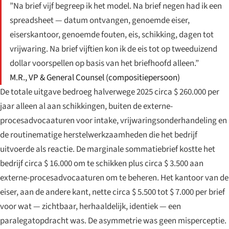
”Na brief vijf begreep ik het model. Na brief negen had ik een
spreadsheet — datum ontvangen, genoemde eiser,
eiserskantoor, genoemde fouten, eis, schikking, dagen tot
vrijwaring. Na brief vijftien kon ik de eis tot op tweeduizend
dollar voorspellen op basis van het briefhoofd alleen.”
M.R., VP & General Counsel (compositiepersoon)
De totale uitgave bedroeg halverwege 2025 circa $ 260.000 per
jaar alleen al aan schikkingen, buiten de externe-
procesadvocaaturen voor intake, vrijwaringsonderhandeling en
de routinematige herstelwerkzaamheden die het bedrijf
uitvoerde als reactie. De marginale sommatiebrief kostte het
bedrijf circa $ 16.000 om te schikken plus circa $ 3.500 aan
externe-procesadvocaaturen om te beheren. Het kantoor van de
eiser, aan de andere kant, nette circa $ 5.500 tot $ 7.000 per brief
voor wat — zichtbaar, herhaaldelijk, identiek — een
paralegatopdracht was. De asymmetrie was geen misperceptie.