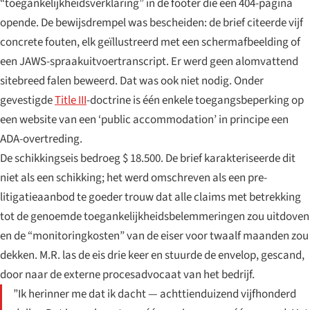
“toegankelijkheidsverklaring” in de footer die een 404-pagina
opende. De bewijsdrempel was bescheiden: de brief citeerde vijf
concrete fouten, elk geïllustreerd met een schermafbeelding of
een JAWS-spraakuitvoertranscript. Er werd geen alomvattend
sitebreed falen beweerd. Dat was ook niet nodig. Onder
gevestigde
Title III
-doctrine is één enkele toegangsbeperking op
een website van een ‘public accommodation’ in principe een
ADA-overtreding.
De schikkingseis bedroeg $ 18.500. De brief karakteriseerde dit
niet als een schikking; het werd omschreven als een pre-
litigatieaanbod te goeder trouw dat alle claims met betrekking
tot de genoemde toegankelijkheidsbelemmeringen zou uitdoven
en de “monitoringkosten” van de eiser voor twaalf maanden zou
dekken. M.R. las de eis drie keer en stuurde de envelop, gescand,
door naar de externe procesadvocaat van het bedrijf.
”Ik herinner me dat ik dacht — achttienduizend vijfhonderd