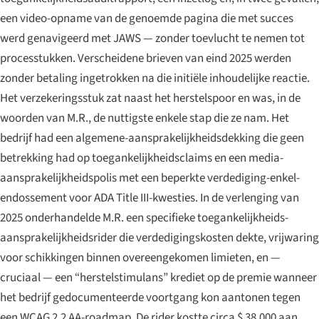
een video-opname van de genoemde pagina die met succes
werd genavigeerd met JAWS — zonder toevlucht te nemen tot
processtukken. Verscheidene brieven van eind 2025 werden
zonder betaling ingetrokken na die initiële inhoudelijke reactie.
Het verzekeringsstuk zat naast het herstelspoor en was, in de
woorden van M.R., de nuttigste enkele stap die ze nam. Het
bedrijf had een algemene-aansprakelijkheidsdekking die geen
betrekking had op toegankelijkheidsclaims en een media-
aansprakelijkheidspolis met een beperkte verdediging-enkel-
endossement voor ADA Title III-kwesties. In de verlenging van
2025 onderhandelde M.R. een specifieke toegankelijkheids-
aansprakelijkheidsrider die verdedigingskosten dekte, vrijwaring
voor schikkingen binnen overeengekomen limieten, en —
cruciaal — een “herstelstimulans” krediet op de premie wanneer
het bedrijf gedocumenteerde voortgang kon aantonen tegen
een WCAG 2.2 AA-roadmap. De rider kostte circa $ 38.000 aan