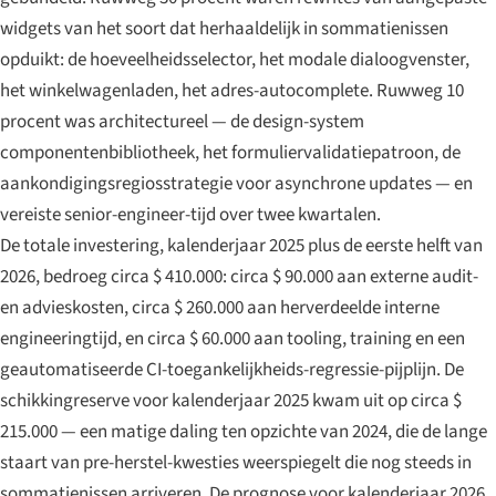
widgets van het soort dat herhaaldelijk in sommatienissen
opduikt: de hoeveelheidsselector, het modale dialoogvenster,
het winkelwagenladen, het adres-autocomplete. Ruwweg 10
procent was architectureel — de design-system
componentenbibliotheek, het formuliervalidatiepatroon, de
aankondigingsregiosstrategie voor asynchrone updates — en
vereiste senior-engineer-tijd over twee kwartalen.
De totale investering, kalenderjaar 2025 plus de eerste helft van
2026, bedroeg circa $ 410.000: circa $ 90.000 aan externe audit-
en advieskosten, circa $ 260.000 aan herverdeelde interne
engineeringtijd, en circa $ 60.000 aan tooling, training en een
geautomatiseerde CI-toegankelijkheids-regressie-pijplijn. De
schikkingreserve voor kalenderjaar 2025 kwam uit op circa $
215.000 — een matige daling ten opzichte van 2024, die de lange
staart van pre-herstel-kwesties weerspiegelt die nog steeds in
sommatienissen arriveren. De prognose voor kalenderjaar 2026,