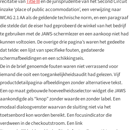
recitatie van
Title III
en de jurisprudentie van het Second Circuit
inzake ‘place of public accommodation’, een verwijzing naar
WCAG 2.1 AA als de geldende technische norm, en een paragraaf
die stelde dat de eiser had geprobeerd de winkel van het bedrijf
te gebruiken met de JAWS-schermlezer en een aankoop niet had
kunnen voltooien. De overige drie pagina’s waren het gedeelte
dat telde: een lijst van specifieke fouten, gedateerde
schermafbeeldingen en een schikkingseis.
De in de brief genoemde fouten waren niet verrassend voor
iemand die ooit een toegankelijkheidsaudit had gelezen. Vijf
productdetailpagina-afbeeldingen zonder alternatieve tekst.
Een op maat gebouwde hoeveelheidsselector-widget die JAWS
aankondigde als “knop” zonder waarde en zonder label. Een
modaal dialoogvenster waarvan de sluiting niet via het
toetsenbord kon worden bereikt. Een focusindicator die
verdween in de checkoutstroom. Een link