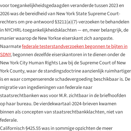
voor toegankelijkheidsgedaagden veranderde tussen 2023 en
2026 was de bereidheid van New York State Supreme Court-
rechters om pre-antwoord §3211(a)(7)-verzoeken te behandelen
in NYCHRL-toegankelijkheidsklachten — en, meer belangrijk, de
manier waarop de New Yorkse eiserskant zich aanpaste.
Naarmate
federale testerstandverzoeken begonnen te bijten in
SDNY
, begonnen dezelfde eiserskantoren in te dienen onder de
New York City Human Rights Law bij de Supreme Court of New
York County, waar de standingsdoctrine aanzienlijk ruimhartiger
is en waar compenserende schadevergoeding beschikbaar is. De
migratie van ingedieningen van federale naar
staatsrechtbanken was voor M.R. zichtbaar in de briefhoofden
op haar bureau. De vierdekwartaal-2024-brieven kwamen
binnen als concepten van staatsrechtbankklachten, niet van
federale.
Californisch §425.55 was in sommige opzichten de meer