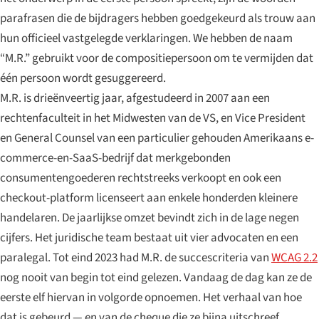
parafrasen die de bijdragers hebben goedgekeurd als trouw aan
hun officieel vastgelegde verklaringen. We hebben de naam
“M.R.”
gebruikt voor de compositiepersoon om te vermijden dat
één persoon wordt gesuggereerd.
M.R. is drieënveertig jaar, afgestudeerd in 2007 aan een
rechtenfaculteit in het Midwesten van de VS, en Vice President
en General Counsel van een particulier gehouden Amerikaans e-
commerce-en-SaaS-bedrijf dat merkgebonden
consumentengoederen rechtstreeks verkoopt en ook een
checkout-platform licenseert aan enkele honderden kleinere
handelaren. De jaarlijkse omzet bevindt zich in de lage negen
cijfers. Het juridische team bestaat uit vier advocaten en een
paralegal. Tot eind 2023 had M.R. de succescriteria van
WCAG 2.2
nog nooit van begin tot eind gelezen. Vandaag de dag kan ze de
eerste elf hiervan in volgorde opnoemen. Het verhaal van hoe
dat is gebeurd — en van de cheque die ze bijna uitschreef