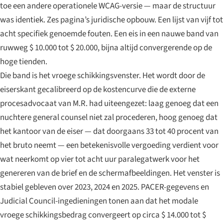
toe een andere operationele WCAG-versie — maar de structuur
was identiek. Zes pagina’s juridische opbouw. Een lijst van vijf tot
acht specifiek genoemde fouten. Een eis in een nauwe band van
ruwweg $ 10.000 tot $ 20.000, bijna altijd convergerende op de
hoge tienden.
Die band is het vroege schikkingsvenster. Het wordt door de
eiserskant gecalibreerd op de kostencurve die de externe
procesadvocaat van M.R. had uiteengezet: laag genoeg dat een
nuchtere general counsel niet zal procederen, hoog genoeg dat
het kantoor van de eiser — dat doorgaans 33 tot 40 procent van
het bruto neemt — een betekenisvolle vergoeding verdient voor
wat neerkomt op vier tot acht uur paralegatwerk voor het
genereren van de brief en de schermafbeeldingen. Het venster is
stabiel gebleven over 2023, 2024 en 2025. PACER-gegevens en
Judicial Council-ingedieningen tonen aan dat het modale
vroege schikkingsbedrag convergeert op circa $ 14.000 tot $