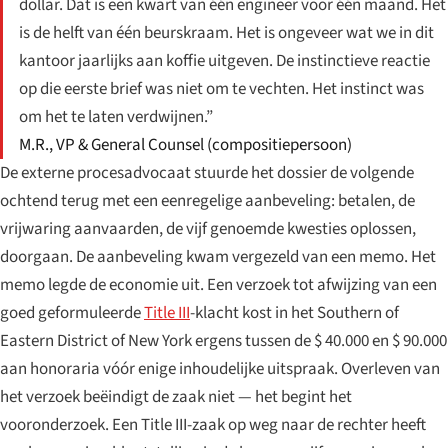
dollar. Dat is een kwart van één engineer voor één maand. Het
is de helft van één beurskraam. Het is ongeveer wat we in dit
kantoor jaarlijks aan koffie uitgeven. De instinctieve reactie
op die eerste brief was niet om te vechten. Het instinct was
om het te laten verdwijnen.”
M.R., VP & General Counsel (compositiepersoon)
De externe procesadvocaat stuurde het dossier de volgende
ochtend terug met een eenregelige aanbeveling: betalen, de
vrijwaring aanvaarden, de vijf genoemde kwesties oplossen,
doorgaan. De aanbeveling kwam vergezeld van een memo. Het
memo legde de economie uit. Een verzoek tot afwijzing van een
goed geformuleerde
Title III
-klacht kost in het Southern of
Eastern District of New York ergens tussen de $ 40.000 en $ 90.000
aan honoraria vóór enige inhoudelijke uitspraak. Overleven van
het verzoek beëindigt de zaak niet — het begint het
vooronderzoek. Een Title III-zaak op weg naar de rechter heeft