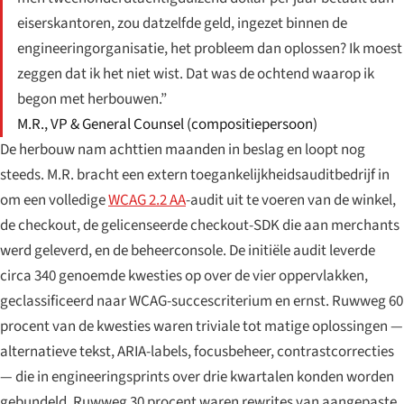
eiserskantoren, zou datzelfde geld, ingezet binnen de
engineeringorganisatie, het probleem dan oplossen? Ik moest
zeggen dat ik het niet wist. Dat was de ochtend waarop ik
begon met herbouwen.”
M.R., VP & General Counsel (compositiepersoon)
De herbouw nam achttien maanden in beslag en loopt nog
steeds. M.R. bracht een extern toegankelijkheidsauditbedrijf in
om een volledige
WCAG 2.2 AA
-audit uit te voeren van de winkel,
de checkout, de gelicenseerde checkout-SDK die aan merchants
werd geleverd, en de beheerconsole. De initiële audit leverde
circa 340 genoemde kwesties op over de vier oppervlakken,
geclassificeerd naar WCAG-succescriterium en ernst. Ruwweg 60
procent van de kwesties waren triviale tot matige oplossingen —
alternatieve tekst, ARIA-labels, focusbeheer, contrastcorrecties
— die in engineeringsprints over drie kwartalen konden worden
gebundeld. Ruwweg 30 procent waren rewrites van aangepaste