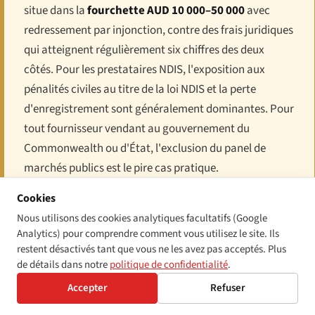
situe dans la
fourchette AUD 10 000–50 000
avec
redressement par injonction, contre des frais juridiques
qui atteignent régulièrement six chiffres des deux
côtés. Pour les prestataires NDIS, l'exposition aux
pénalités civiles au titre de la loi NDIS et la perte
d'enregistrement sont généralement dominantes. Pour
tout fournisseur vendant au gouvernement du
Commonwealth ou d'État, l'exclusion du panel de
marchés publics est le pire cas pratique.
Cookies
Nous utilisons des cookies analytiques facultatifs (Google
Bilan de l'application et perspectives
Analytics) pour comprendre comment vous utilisez le site. Ils
restent désactivés tant que vous ne les avez pas acceptés. Plus
Les rapports annuels de l'AHRC publient des volumes de plaintes
de détails dans notre
politique de confidentialité
.
pour discrimination liée au handicap dans la fourchette de 1 800
Accepter
Refuser
à 2 200 dépôts par an au cours des cinq dernières années, le