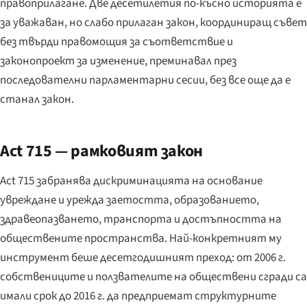
правоприлагане. Две десетилетия по-късно историята е
за уважаван, но слабо прилаган закон, координиращ съвет
без твърди правомощия за съответствие и
законопроект за изменение, преминавал през
последователни парламентарни сесии, без все още да е
станал закон.
Act 715 — рамковият закон
Act 715 забранява дискриминацията на основание
увреждане и урежда заетостта, образованието,
здравеопазването, транспорта и достъпността на
обществените пространства. Най-конкретният му
инструмент беше десетгодишният преход: от 2006 г.
собствениците и ползвателите на обществени сгради са
имали срок до 2016 г. да предприемат структурните