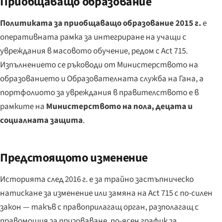
Приобщаващо образование
Политиката за приобщаващо образование 2015 г.
е
оперативната рамка за интегриране на учащи с
увреждания в масовото обучение, редом с Act 715.
Изпълнението се ръководи от Министерството на
образованието и Образователната служба на Гана, а
портфолиото за увреждания в правителството е в
рамките на
Министерството на пола, децата и
социалната защита
.
Предстоящото изменение
Историята след 2016 г. е за трайно застъпническо
натискане за изменение или замяна на Act 715 с по-силен
закон — такъв с правоприлагащ орган, разполагащ с
правомощия за призоваване, по-ясен график за