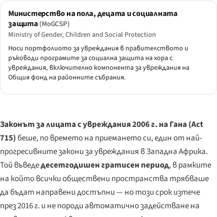
Министерство на пола, децата и социалната
защита
(MoGCSP)
Ministry of Gender, Children and Social Protection
Носи портфолиото за увреждания в правителството и
ръководи програмите за социална защита на хора с
увреждания, включително компонента за увреждания на
Общия фонд на районните събрания.
Законът за лицата с увреждания 2006 г. на Гана (Act
715)
беше, по времето на приемането си, един от най-
прогресивните закони за увреждания в Западна Африка.
Той въведе
десетгодишен гратисен период
, в рамките
на който всички обществени пространства трябваше
да бъдат направени достъпни — но този срок изтече
през 2016 г. и не породи автоматично задействане на