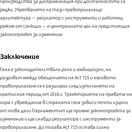
производства за дискриминация при достъпността са
редки. Укрепването на тази правоприлагаща
архитектура — регулатор с инструменти и работещ
режим от санкции — е централната цел на предстоящия
законопроект за изменение.
Заключение
Гана е законодателствала рано и амбициозно, но
разривът между обещанието на Act 715 и неговото
правоприлагане се е разширил след изтичането на
гратисния период от 2016 г. Траекторията на правата на
хора с увреждания в страната сега зависи почти изцяло
от това дали Парламентът ще приеме законопроекта за
изменение и ще снабди регулатора с инструменти за
правоприлагане. До тогава Act 715 остава силно