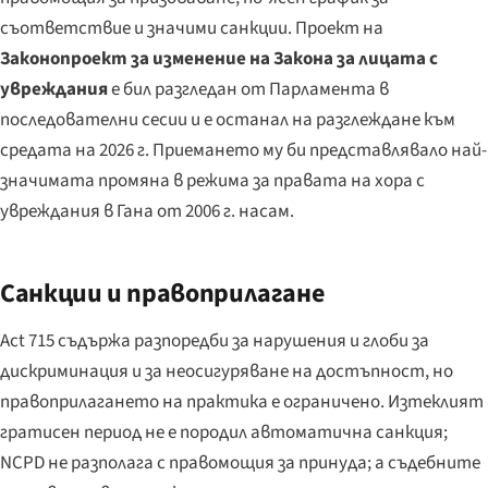
съответствие и значими санкции. Проект на
Законопроект за изменение на Закона за лицата с
увреждания
е бил разгледан от Парламента в
последователни сесии и е останал на разглеждане към
средата на 2026 г. Приемането му би представлявало най-
значимата промяна в режима за правата на хора с
увреждания в Гана от 2006 г. насам.
Санкции и правоприлагане
Act 715 съдържа разпоредби за нарушения и глоби за
дискриминация и за неосигуряване на достъпност, но
правоприлагането на практика е ограничено. Изтеклият
гратисен период не е породил автоматична санкция;
NCPD не разполага с правомощия за принуда; а съдебните