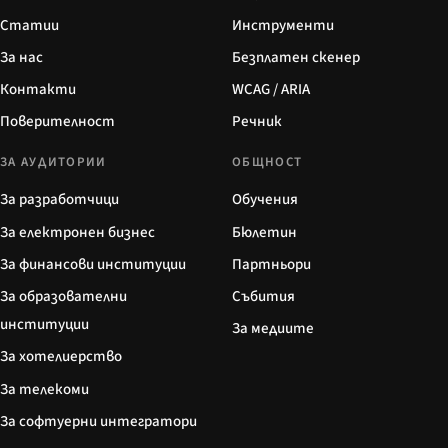
Статии
Инструменти
За нас
Безплатен скенер
Контакти
WCAG / ARIA
Поверителност
Речник
ЗА АУДИТОРИИ
ОБЩНОСТ
За разработчици
Обучения
За електронен бизнес
Бюлетин
За финансови институции
Партньори
За образователни
Събития
институции
За медиите
За хотелиерство
За телекоми
За софтуерни интегратори