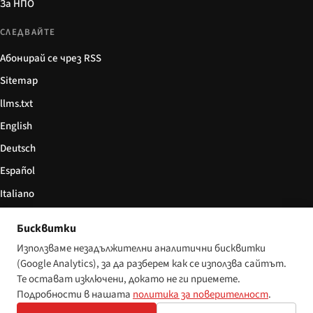
За НПО
СЛЕДВАЙТЕ
Абонирай се чрез RSS
Sitemap
llms.txt
English
Deutsch
Español
Italiano
Български
Бисквитки
简体中文
Използваме незадължителни аналитични бисквитки
(Google Analytics), за да разберем как се използва сайтът.
Те остават изключени, докато не ги приемете.
Подробности в нашата
политика за поверителност
.
© 2026 Disability World. Всички права запазени.
Настройки за бисквитки