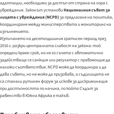
адаптации, необходими за достъп от страна на хора с
увреждания. Законът установи
Националния съвет за
лицата с увреждания (NCPD)
за предлагане на политика,
координиране между министерствата и мониторинг на
изпълнението.
Изтичането на десетгодишния гратисен период през
2016 г. разкри централната слабост на закона: той
определи краен срок, но не го съчета с автоматично
задействаща се санкция или регулатор с правомощие да
наложи съответствие. NCPD може да координира и да
дава съвети, но не може да призовава, а съдилищата не
са станали рутинен форум за искове за дискриминация
при достъпността по начина, по който Съдът за
равенство в Южна Африка е такъв.