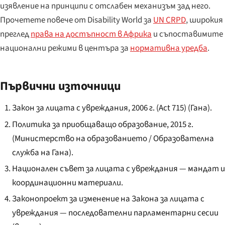
изявление на принципи с отслабен механизъм зад него.
Прочетете повече от Disability World за
UN CRPD
, широкия
преглед
права на достъпност в Африка
и съпоставимите
национални режими в центъра за
нормативна уредба
.
Първични източници
Закон за лицата с увреждания, 2006 г. (Act 715) (Гана).
Политика за приобщаващо образование, 2015 г.
(Министерство на образованието / Образователна
служба на Гана).
Национален съвет за лицата с увреждания — мандат и
координационни материали.
Законопроект за изменение на Закона за лицата с
увреждания — последователни парламентарни сесии