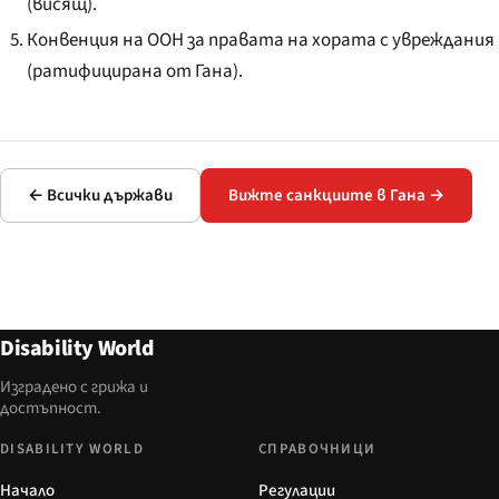
(висящ).
Конвенция на ООН за правата на хората с увреждания
(ратифицирана от Гана).
← Всички държави
Вижте санкциите в Гана →
Disability World
Изградено с грижа и
достъпност.
DISABILITY WORLD
СПРАВОЧНИЦИ
Начало
Регулации