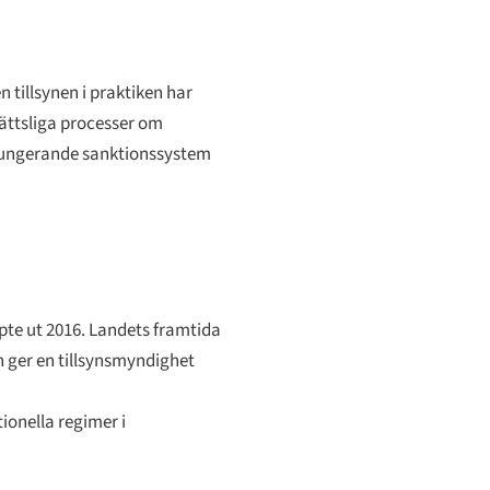
 tillsynen i praktiken har
ättsliga processer om
t fungerande sanktionssystem
öpte ut 2016. Landets framtida
 ger en tillsynsmyndighet
ionella regimer i