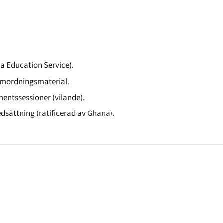
na Education Service).
amordningsmaterial.
mentssessioner (vilande).
dsättning (ratificerad av Ghana).