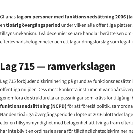
Ghanas
lag om personer med funktionsnedsättning 2006 (la
en
tioårig övergångsperiod
under vilken alla offentliga platse
tillsynsmekanism. Två decennier senare handlar berättelsen om
efterlevnadsbefogenheter och ett lagändringsförslag som legat in
Lag 715 — ramverkslagen
Lag 715 förbjuder diskriminering på grund av funktionsnedsättning
offentliga miljöer. Dess mest konkreta instrument var tioårsöver
genomföra de strukturella anpassningar som krävs för tillgång 
funktionsnedsättning (NCPD)
för att föreslå politik, samord
När den tioåriga övergångsperioden löpte ut 2016 blottades lage
eller en tillsynsmyndighet med befogenhet att tvinga fram eft
har inte blivit en ordinarie arena för tillgänglighetsdiskriminer