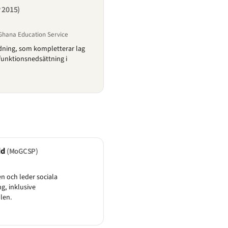
P 2015)
 Ghana Education Service
ldning, som kompletterar lag
 funktionsnedsättning i
dd
(MoGCSP)
n och leder sociala
g, inklusive
len.