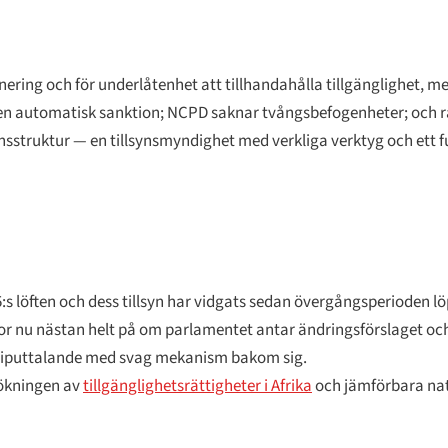
ring och för underlåtenhet att tillhandahålla tillgänglighet, men
n automatisk sanktion; NCPD saknar tvångsbefogenheter; och r
lsynsstruktur — en tillsynsmyndighet med verkliga verktyg och et
:s löften och dess tillsyn har vidgats sedan övergångsperioden l
or nu nästan helt på om parlamentet antar ändringsförslaget och
principuttalande med svag mekanism bakom sig.
sökningen av
tillgänglighetsrättigheter i Afrika
och jämförbara nat