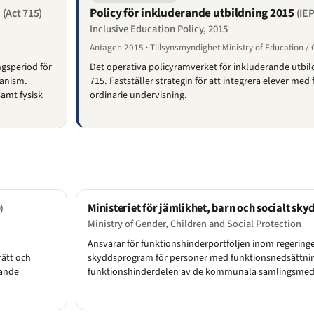
)
Policy för inkluderande utbildning 2015
(Act 715)
(IE
Inclusive Education Policy, 2015
Antagen 2015 · Tillsynsmyndighet:Ministry of Education /
ngsperiod för
Det operativa policyramverket för inkluderande utbi
kanism.
715. Fastställer strategin för att integrera elever med
samt fysisk
ordinarie undervisning.
Ministeriet för jämlikhet, barn och socialt sky
)
Ministry of Gender, Children and Social Protection
Ansvarar för funktionshinderportföljen inom regeringe
ätt och
skyddsprogram för personer med funktionsnedsättnin
tande
funktionshinderdelen av de kommunala samlingsmed