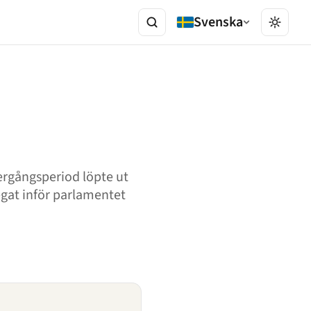
Svenska
ergångsperiod löpte ut
legat inför parlamentet