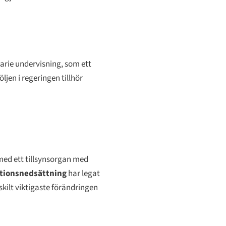
arie undervisning, som ett
jen i regeringen tillhör
med ett tillsynsorgan med
tionsnedsättning
har legat
kilt viktigaste förändringen