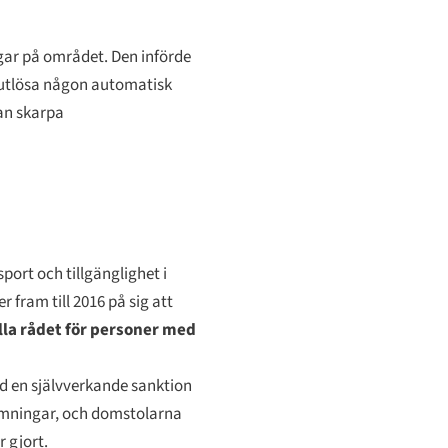
agar på området. Den införde
tt utlösa någon automatisk
an skarpa
port och tillgänglighet i
 fram till 2016 på sig att
lla rådet för personer med
d en självverkande sanktion
tämningar, och domstolarna
 gjort.