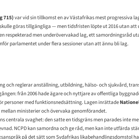
g 715)
var vid sin tillkomst en av Västafrikas mest progressiva l
r skulle göras tillgängliga — men tidsfristen löpte ut 2016 utan a
 en respekterad men underövervakad lag, ett samordningsråd ut
för parlamentet under flera sessioner utan att ännu bli lag.
 och reglerar anställning, utbildning, hälso- och sjukvård, trans
gången: från 2006 hade ägare och nyttjare av offentliga byggnader
för personer med funktionsnedsättning. Lagen inrättade
Natione
na mellan ministerier och övervaka genomförandet.
ns centrala svaghet: den satte en tidsgräns men parades inte me
erlevnad. NCPD kan samordna och ge råd, men kan inte utfärda s
ingsanspråk på det sätt som Sydafrikas likabehandlingsdomstol har