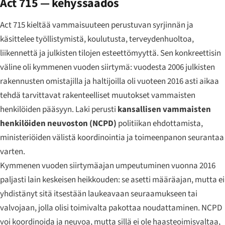
Act 715 — kehyssäädös
Act 715 kieltää vammaisuuteen perustuvan syrjinnän ja
käsittelee työllistymistä, koulutusta, terveydenhuoltoa,
liikennettä ja julkisten tilojen esteettömyyttä. Sen konkreettisin
väline oli kymmenen vuoden siirtymä: vuodesta 2006 julkisten
rakennusten omistajilla ja haltijoilla oli vuoteen 2016 asti aikaa
tehdä tarvittavat rakenteelliset muutokset vammaisten
henkilöiden pääsyyn. Laki perusti
kansallisen vammaisten
henkilöiden neuvoston (NCPD)
politiikan ehdottamista,
ministeriöiden välistä koordinointia ja toimeenpanon seurantaa
varten.
Kymmenen vuoden siirtymäajan umpeutuminen vuonna 2016
paljasti lain keskeisen heikkouden: se asetti määräajan, mutta ei
yhdistänyt sitä itsestään laukeavaan seuraamukseen tai
valvojaan, jolla olisi toimivalta pakottaa noudattaminen. NCPD
voi koordinoida ja neuvoa, mutta sillä ei ole haasteoimisvaltaa,