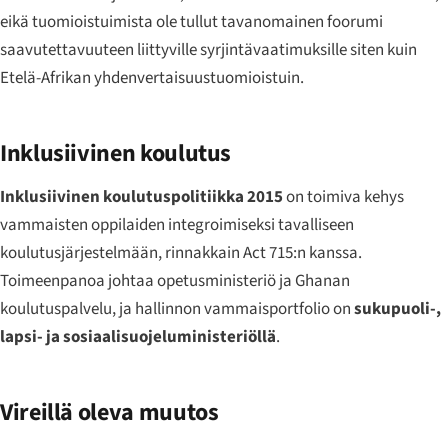
eikä tuomioistuimista ole tullut tavanomainen foorumi
saavutettavuuteen liittyville syrjintävaatimuksille siten kuin
Etelä-Afrikan yhdenvertaisuustuomioistuin.
Inklusiivinen koulutus
Inklusiivinen koulutuspolitiikka 2015
on toimiva kehys
vammaisten oppilaiden integroimiseksi tavalliseen
koulutusjärjestelmään, rinnakkain Act 715:n kanssa.
Toimeenpanoa johtaa opetusministeriö ja Ghanan
koulutuspalvelu, ja hallinnon vammaisportfolio on
sukupuoli-,
lapsi- ja sosiaalisuojeluministeriöllä
.
Vireillä oleva muutos