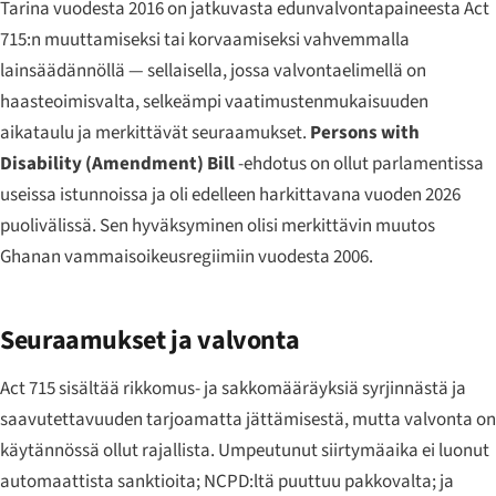
Tarina vuodesta 2016 on jatkuvasta edunvalvontapaineesta Act
715:n muuttamiseksi tai korvaamiseksi vahvemmalla
lainsäädännöllä — sellaisella, jossa valvontaelimellä on
haasteoimisvalta, selkeämpi vaatimustenmukaisuuden
aikataulu ja merkittävät seuraamukset.
Persons with
Disability (Amendment) Bill
-ehdotus on ollut parlamentissa
useissa istunnoissa ja oli edelleen harkittavana vuoden 2026
puolivälissä. Sen hyväksyminen olisi merkittävin muutos
Ghanan vammaisoikeusregiimiin vuodesta 2006.
Seuraamukset ja valvonta
Act 715 sisältää rikkomus- ja sakkomääräyksiä syrjinnästä ja
saavutettavuuden tarjoamatta jättämisestä, mutta valvonta on
käytännössä ollut rajallista. Umpeutunut siirtymäaika ei luonut
automaattista sanktioita; NCPD:ltä puuttuu pakkovalta; ja