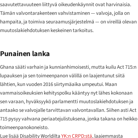
saavutettavuuteen liittyvä oikeudenkäynnit ovat harvinaisia.
Tämän valvontarakenteen vahvistaminen — valvoja, jolla on
hampaita, ja toimiva seuraamusjärjestelmä — on vireillä olevan
muutoslakiehdotuksen keskeinen tarkoitus.
Punainen lanka
Ghana sääti varhain ja kunnianhimoisesti, mutta kuilu Act 715:n
lupauksen ja sen toimeenpanon välillä on laajentunut siitä
lähtien, kun vuoden 2016 siirtymäaika umpeutui. Maan
vammaisoikeuksien kehityspolku kääntyy nyt lähes kokonaan
sen varaan, hyväksyykö parlamentti muutoslakiehdotuksen ja
antaako se valvojalle tarvittavan valvontavallan. Siihen asti Act
715 pysyy vahvana periaatejulistuksena, jonka takana on heikko
toimeenpanokoneisto.
Lue lisää Disability Worldilta
YK:n CRPD:stä
, laajemmasta