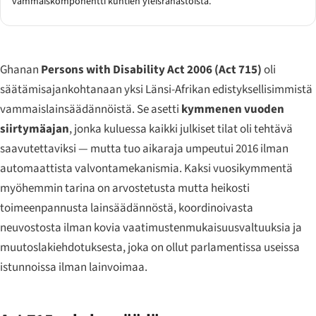
vammaiskomponentti kuntien yleisrahastoista.
Ghanan
Persons with Disability Act 2006 (Act 715)
oli
säätämisajankohtanaan yksi Länsi-Afrikan edistyksellisimmistä
vammaislainsäädännöistä. Se asetti
kymmenen vuoden
siirtymäajan
, jonka kuluessa kaikki julkiset tilat oli tehtävä
saavutettaviksi — mutta tuo aikaraja umpeutui 2016 ilman
automaattista valvontamekanismia. Kaksi vuosikymmentä
myöhemmin tarina on arvostetusta mutta heikosti
toimeenpannusta lainsäädännöstä, koordinoivasta
neuvostosta ilman kovia vaatimustenmukaisuusvaltuuksia ja
muutoslakiehdotuksesta, joka on ollut parlamentissa useissa
istunnoissa ilman lainvoimaa.