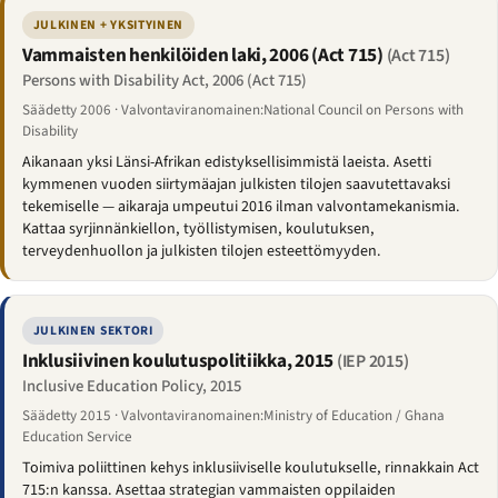
JULKINEN + YKSITYINEN
Vammaisten henkilöiden laki, 2006 (Act 715)
(Act 715)
Persons with Disability Act, 2006 (Act 715)
Säädetty 2006 · Valvontaviranomainen:National Council on Persons with
Disability
Aikanaan yksi Länsi-Afrikan edistyksellisimmistä laeista. Asetti
kymmenen vuoden siirtymäajan julkisten tilojen saavutettavaksi
tekemiselle — aikaraja umpeutui 2016 ilman valvontamekanismia.
Kattaa syrjinnänkiellon, työllistymisen, koulutuksen,
terveydenhuollon ja julkisten tilojen esteettömyyden.
JULKINEN SEKTORI
Inklusiivinen koulutuspolitiikka, 2015
(IEP 2015)
Inclusive Education Policy, 2015
Säädetty 2015 · Valvontaviranomainen:Ministry of Education / Ghana
Education Service
Toimiva poliittinen kehys inklusiiviselle koulutukselle, rinnakkain Act
715:n kanssa. Asettaa strategian vammaisten oppilaiden