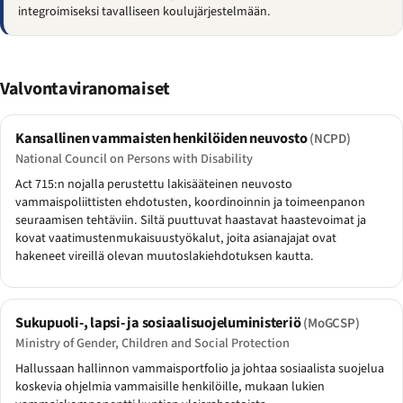
integroimiseksi tavalliseen koulujärjestelmään.
Valvontaviranomaiset
Kansallinen vammaisten henkilöiden neuvosto
(NCPD)
National Council on Persons with Disability
Act 715:n nojalla perustettu lakisääteinen neuvosto
vammaispoliittisten ehdotusten, koordinoinnin ja toimeenpanon
seuraamisen tehtäviin. Siltä puuttuvat haastavat haastevoimat ja
kovat vaatimustenmukaisuustyökalut, joita asianajajat ovat
hakeneet vireillä olevan muutoslakiehdotuksen kautta.
Sukupuoli-, lapsi- ja sosiaalisuojeluministeriö
(MoGCSP)
Ministry of Gender, Children and Social Protection
Hallussaan hallinnon vammaisportfolio ja johtaa sosiaalista suojelua
koskevia ohjelmia vammaisille henkilöille, mukaan lukien