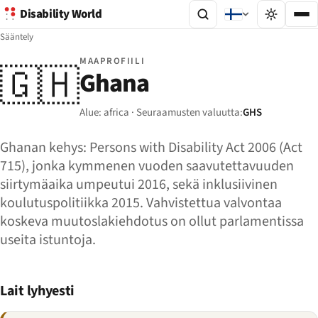
Disability World
Sääntely
MAAPROFIILI
🇬🇭
Ghana
Alue: africa · Seuraamusten valuutta:
GHS
Ghanan kehys: Persons with Disability Act 2006 (Act
715), jonka kymmenen vuoden saavutettavuuden
siirtymäaika umpeutui 2016, sekä inklusiivinen
koulutuspolitiikka 2015. Vahvistettua valvontaa
koskeva muutoslakiehdotus on ollut parlamentissa
useita istuntoja.
Lait lyhyesti