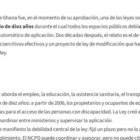
e Ghana fue, en el momento de su aprobación, una de las leyes 
io de diez años
durante el cual todos los espacios públicos debí
utomático de aplicación. Dos décadas después, el relato es el de
coercitivos efectivos y un proyecto de ley de modificación que h
ley.
borda el empleo, la educación, la asistencia sanitaria, el transpo
de diez años: a partir de 2006, los propietarios y ocupantes de ed
as para el acceso de las personas con discapacidad. La Ley creó 
ordinar entre ministerios y supervisar la aplicación.
e manifiesto la debilidad central de la ley: fijó un plazo pero no
imiento. El NCPD puede coordinar y asesorar, pero no puede citar