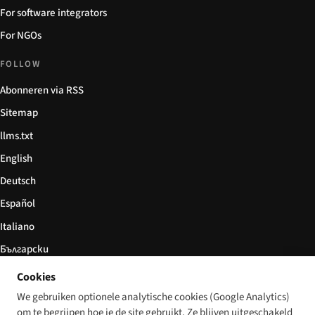
For software integrators
For NGOs
FOLLOW
Abonneren via RSS
Sitemap
llms.txt
English
Deutsch
Español
Italiano
Български
简体中文
Cookies
We gebruiken optionele analytische cookies (Google Analytics)
om te begrijpen hoe je de site gebruikt. Ze blijven uitgeschakeld