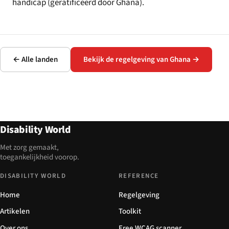
handicap (geratificeerd door Ghana).
← Alle landen
Bekijk de regelgeving van Ghana →
Disability World
Met zorg gemaakt,
toegankelijkheid voorop.
DISABILITY WORLD
REFERENCE
Home
Regelgeving
Artikelen
Toolkit
Over ons
Free WCAG scanner